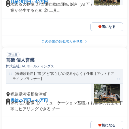
月給25万円～40万円
求める人物像 ① 普通自動車運転免許（AT可） 車両移動の作
業が発生するため ② 工具...
気になる
この企業の類似求人を見る
正社員
営業 個人営業
株式会社LACホールディングス
【未経験歓迎】"遊び"と"暮らし"の境界をなくす仕事【アウトドア
ライフプランナー】
福島県河沼郡柳津町
月給25万円～40万円
求める人物像 ① コミュニケーション基礎力 お客様の要望を丁
寧にヒアリングできる チー...
気になる