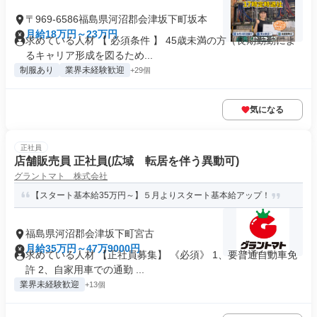
〒969-6586福島県河沼郡会津坂下町坂本
月給18万円～23万円
求めている人材 【 必須条件 】 45歳未満の方（長期勤勤によ
るキャリア形成を図るため...
制服あり
業界未経験歓迎
+29個
気になる
正社員
店舗販売員 正社員(広域 転居を伴う異動可)
グラントマト 株式会社
【スタート基本給35万円～】５月よりスタート基本給アップ！
福島県河沼郡会津坂下町宮古
月給35万円～47万9000円
求めている人材 【正社員募集】 《必須》 1、要普通自動車免
許 2、自家用車での通勤 ...
業界未経験歓迎
+13個