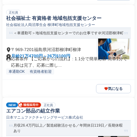
正社員
社会福祉士 有資格者 地域包括支援センター
社会福祉法人両沼厚生会 柳津町地域包括支援センター
＜車通勤可＞地域包括支援センターでのお仕事です＠河沼郡柳津町
〒969-7201福島県河沼郡柳津町柳津
月給21万4700円～26万6100円
応募条件 【ご応募からの流れ】: 1.1分で簡単応募 簡単1分で
応募は完了、応募に際し...
車通勤OK
有資格者歓迎
気になる
NEW
正社員
エアコン部品の組立作業
日本マニュファクチャリングサービス株式会社
月収26.4万円以上／製造経験活かせる／年間休日119日／長期休暇
あり