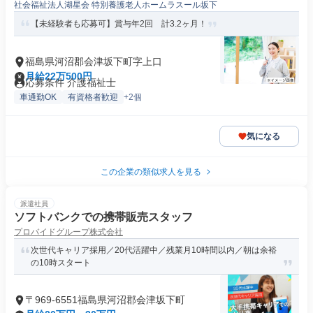
社会福祉法人湖星会 特別養護老人ホームラスール坂下
【未経験者も応募可】賞与年2回 計3.2ヶ月！
福島県河沼郡会津坂下町字上口
月給22万500円
応募条件 介護福祉士
車通勤OK
有資格者歓迎
+2個
気になる
この企業の類似求人を見る
派遣社員
ソフトバンクでの携帯販売スタッフ
プロバイドグループ株式会社
次世代キャリア採用／20代活躍中／残業月10時間以内／朝は余裕
の10時スタート
〒969-6551福島県河沼郡会津坂下町