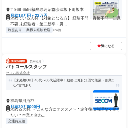
〒969-6586福島県河沼郡会津坂下町坂本
月給18万円～23万円
求めている人材 【対象となる方】 経験不問・資格不問・知識
不要 未経験者・第二新卒・男...
制服あり
業界未経験歓迎
+24個
気になる
契約社員
パトロールスタッフ
セコム株式会社
【未経験OK】40代〜60代活躍中！勤務は3日に1回で兼業・副業O
K／賞与あり
福島県河沼郡
月給20万6000円
求める人材: ＜こんな方にオススメ＞ * 定年後に無理なく働き
たい * 本業と合わ...
交通費支給