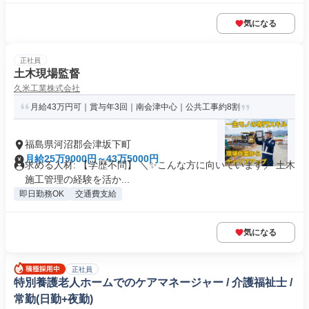
気になる
正社員
土木現場監督
久米工業株式会社
月給43万円可｜賞与年3回｜南会津中心｜公共工事約8割
福島県河沼郡会津坂下町
月給25万9000円～43万5000円
求める人材: 【学歴不問】 ＼✨こんな方に向いています／ 土木
施工管理の経験を活か...
即日勤務OK
交通費支給
気になる
正社員
特別養護老人ホームでのケアマネージャー / 介護福祉士 /
常勤(日勤+夜勤)