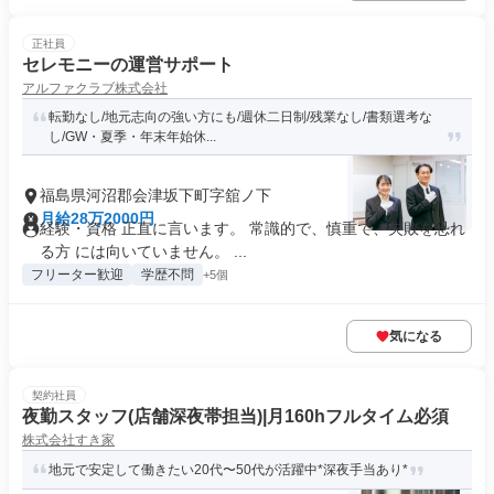
正社員
セレモニーの運営サポート
アルファクラブ株式会社
転勤なし/地元志向の強い方にも/週休二日制/残業なし/書類選考な
し/GW・夏季・年末年始休...
福島県河沼郡会津坂下町字舘ノ下
月給28万2000円
経験・資格 正直に言います。 常識的で、慎重で、失敗を恐れ
る方 には向いていません。 ...
フリーター歓迎
学歴不問
+5個
気になる
契約社員
夜勤スタッフ(店舗深夜帯担当)|月160hフルタイム必須
株式会社すき家
地元で安定して働きたい20代〜50代が活躍中*深夜手当あり*