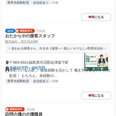
業界未経験歓迎
歩合給あり
+31個
気になる
NEW
正社員
おたからやの接客スタッフ
株式会社 W.S GLEAM
追われる接客から、向き合う接客へ✨個人ノルマなし♪希望休自由
〒969-6551福島県河沼郡会津坂下町
月給25万円～300万円
求めている人材 ／ 接客経験を活かして 働き方を変えたい方大
歓迎！ もちろん、未経験の...
業界未経験歓迎
歩合給あり
+29個
気になる
正社員
訪問介護の介護職員