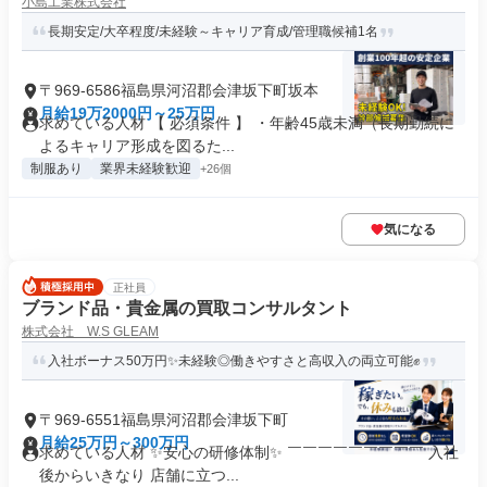
小島工業株式会社
長期安定/大卒程度/未経験～キャリア育成/管理職候補1名
〒969-6586福島県河沼郡会津坂下町坂本
月給19万2000円～25万円
求めている人材 【 必須条件 】 ・年齢45歳未満（長期勤続に
よるキャリア形成を図るた...
制服あり
業界未経験歓迎
+26個
気になる
正社員
ブランド品・貴金属の買取コンサルタント
株式会社 W.S GLEAM
入社ボーナス50万円✨未経験◎働きやすさと高収入の両立可能✊
〒969-6551福島県河沼郡会津坂下町
月給25万円～300万円
求めている人材 ✨安心の研修体制✨ ￣￣￣￣￣￣￣￣￣ 入社
後からいきなり 店舗に立つ...