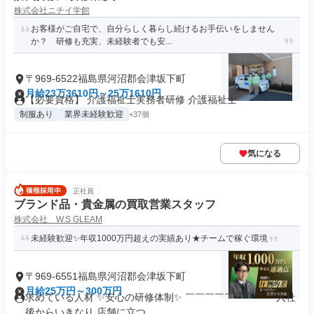
株式会社ニチイ学館
お客様がご自宅で、自分らしく暮らし続けるお手伝いをしません
か？ 研修も充実、未経験者でも安...
〒969-6522福島県河沼郡会津坂下町
月給23万3610円～25万1610円
【必要資格】 介護福祉士実務者研修 介護福祉士
制服あり
業界未経験歓迎
+37個
気になる
正社員
ブランド品・貴金属の買取営業スタッフ
株式会社 W.S GLEAM
未経験歓迎✨年収1000万円超えの実績あり★チームで稼ぐ環境
〒969-6551福島県河沼郡会津坂下町
月給25万円～300万円
求めている人材 ✨安心の研修体制✨ ￣￣￣￣￣￣￣￣￣ 入社
後からいきなり 店舗に立つ...