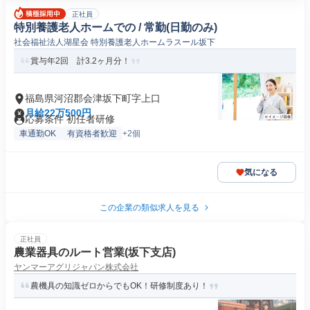
正社員
特別養護老人ホームでの / 常勤(日勤のみ)
社会福祉法人湖星会 特別養護老人ホームラスール坂下
賞与年2回 計3.2ヶ月分！
福島県河沼郡会津坂下町字上口
月給22万500円
応募条件 初任者研修
車通勤OK
有資格者歓迎
+2個
気になる
この企業の類似求人を見る
正社員
農業器具のルート営業(坂下支店)
ヤンマーアグリジャパン株式会社
農機具の知識ゼロからでもOK！研修制度あり！