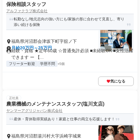
保険相談スタッフ
アルファクラブ株式会社
転勤なし/地元志向の強い方にも/家族の形に合わせて見直し、寄り
添い続ける保険
福島県河沼郡会津坂下町字舘ノ下
月給20万円～25万円
経験・資格 ★定年60歳 ☆普通免許必須 ■未経験OK ■女性活躍
できます ー 【...
フリーター歓迎
学歴不問
+5個
気になる
正社員
農業機械のメンテナンススタッフ(塩川支店)
ヤンマーアグリジャパン株式会社
産休・育休取得実績あり！家庭と仕事の両立を応援します！
福島県河沼郡湯川村大字浜崎字城東