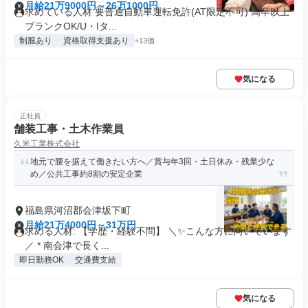
月給21万9000円～26万1000円
求めている人材 要普通自動車運転免許(AT限定不可) 高卒以上
ブランクOK/U・Iタ...
制服あり
資格取得支援あり
+13個
気になる
正社員
舗装工事・土木作業員
久米工業株式会社
地元で腰を据えて働きたい方へ／賞与年3回・土日休み・残業少な
め／公共工事約8割の安定企業
福島県河沼郡会津坂下町
月給21万4000円～31万円
求める人材: 【学歴・経験不問】 ＼✨こんな方に向いています
／ * 南会津で長く...
即日勤務OK
交通費支給
気になる