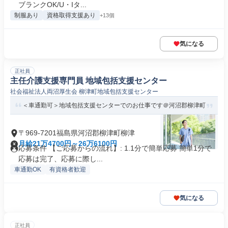
ブランクOK/U・Iタ...
制服あり
資格取得支援あり
+13個
気になる
正社員
主任介護支援専門員 地域包括支援センター
社会福祉法人両沼厚生会 柳津町地域包括支援センター
＜車通勤可＞地域包括支援センターでのお仕事です＠河沼郡柳津町
〒969-7201福島県河沼郡柳津町柳津
月給21万4700円～26万6100円
応募条件 【ご応募からの流れ】: 1.1分で簡単応募 簡単1分で
応募は完了、応募に際し...
車通勤OK
有資格者歓迎
気になる
正社員