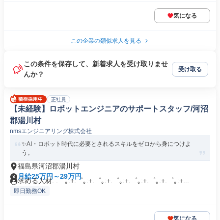
気になる
この企業の類似求人を見る
この条件を保存して、新着求人を受け取りませ
受け取る
んか？
正社員
【未経験】ロボットエンジニアのサポートスタッフ/河沼
郡湯川村
nmsエンジニアリング株式会社
✨AI・ロボット時代に必要とされるスキルをゼロから身につけよ
う。
福島県河沼郡湯川村
月給25万円～29万円
求める人材: .゜｡:+.゜｡:+.゜｡:+.゜｡:+.゜｡:+.゜｡:+.゜｡:+...
即日勤務OK
気になる