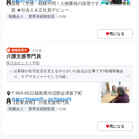
月給20万円～30万円
資格 ＼学歴・経験不問！人物重視の採用です／ ★未経験者歓
迎 ★社会人＆正社員デビュー...
制服あり
業界未経験歓迎
+26個
気になる
正社員
介護支援専門員
株式会社ニチイ学館
お客様の在宅生活を支えるやりがいのあるお仕事です!!各種研修あ
り、ケアマネジャーとしての経...
〒969-6522福島県河沼郡会津坂下町
月給27万8850円～28万8850円
【必要資格】 介護支援専門員
制服あり
業界未経験歓迎
+32個
気になる