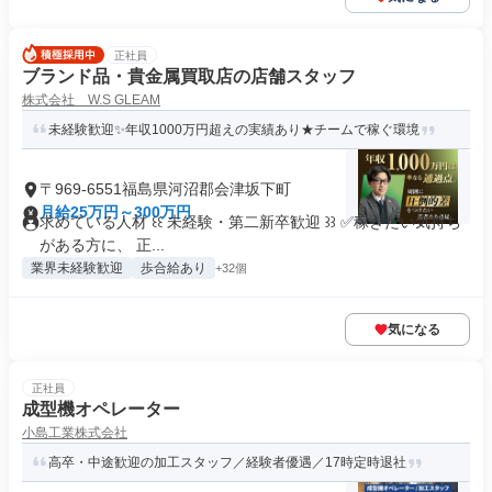
正社員
ブランド品・貴金属買取店の店舗スタッフ
株式会社 W.S GLEAM
未経験歓迎✨年収1000万円超えの実績あり★チームで稼ぐ環境
〒969-6551福島県河沼郡会津坂下町
月給25万円～300万円
求めている人材 ꒰꒰ 未経験・第二新卒歓迎 ꒱꒱ ✅稼ぎたい気持ち
がある方に、 正...
業界未経験歓迎
歩合給あり
+32個
気になる
正社員
成型機オペレーター
小島工業株式会社
高卒・中途歓迎の加工スタッフ／経験者優遇／17時定時退社