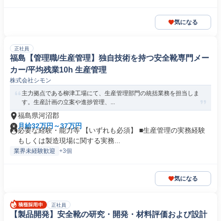
気になる
正社員
福島【管理職/生産管理】独自技術を持つ安全靴専門メー
カー/平均残業10h 生産管理
株式会社シモン
主力拠点である柳津工場にて、生産管理部門の統括業務を担当しま
す。生産計画の立案や進捗管理、...
福島県河沼郡
月給32万円～37万円
必要な経験・能力等 【いずれも必須】 ■生産管理の実務経験
もしくは製造現場に関する実務...
業界未経験歓迎
+3個
気になる
正社員
【製品開発】安全靴の研究・開発・材料評価および設計