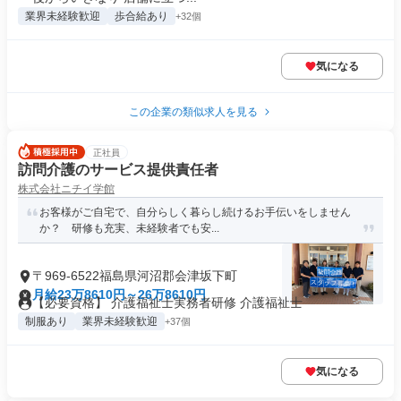
業界未経験歓迎
歩合給あり
+32個
気になる
この企業の類似求人を見る
正社員
訪問介護のサービス提供責任者
株式会社ニチイ学館
お客様がご自宅で、自分らしく暮らし続けるお手伝いをしません
か？ 研修も充実、未経験者でも安...
〒969-6522福島県河沼郡会津坂下町
月給23万8610円～26万8610円
【必要資格】 介護福祉士実務者研修 介護福祉士
制服あり
業界未経験歓迎
+37個
気になる