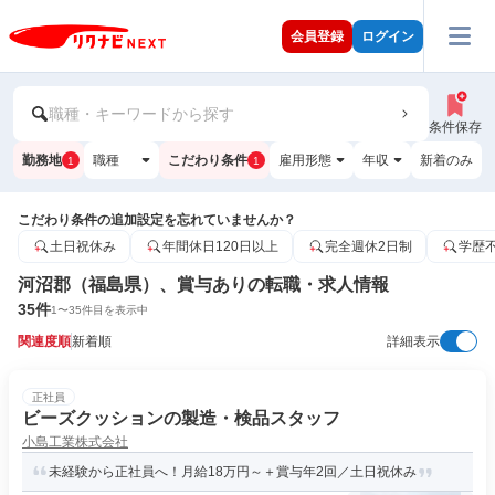
会員登録
ログイン
職種・キーワードから探す
条件保存
勤務地
職種
こだわり条件
雇用形態
年収
新着のみ
1
1
こだわり条件の追加設定を忘れていませんか？
土日祝休み
年間休日120日以上
完全週休2日制
学歴
河沼郡（福島県）、賞与ありの転職・求人情報
35
件
1
〜
35
件目を表示中
関連度順
新着順
詳細表示
正社員
ビーズクッションの製造・検品スタッフ
小島工業株式会社
未経験から正社員へ！月給18万円～＋賞与年2回／土日祝休み