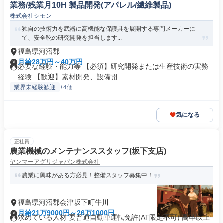
業務/残業月10H 製品開発(アパレル/繊維製品)
株式会社シモン
独自の技術力を武器に高機能な保護具を展開する専門メーカーに
て、安全靴の研究開発を担当します...
福島県河沼郡
月給28万円～40万円
必要な経験・能力等 【必須】研究開発または生産技術の実務
経験 【歓迎】素材開発、設備開...
業界未経験歓迎
+4個
気になる
正社員
農業機械のメンテナンススタッフ(坂下支店)
ヤンマーアグリジャパン株式会社
農業に興味がある方必見！整備スタッフ募集中！
福島県河沼郡会津坂下町牛川
月給21万9000円～26万1000円
求めている人材 要普通自動車運転免許(AT限定不可) 高卒以上