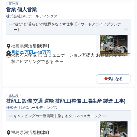
正社員
営業 個人営業
株式会社LACホールディングス
"遊び"と"暮らし"の境界をなくす仕事【アウトドアライフプランナ
ー】
福島県河沼郡柳津町
月給25万円～40万円
求める人物像 ① コミュニケーション基礎力 お客様の要望を丁
寧にヒアリングできる チー...
気になる
正社員
技能工 設備 交通 運輸 技能工(整備 工場生産 製造 工事)
株式会社LACホールディングス
キャンピングカー整備職｜旅するクルマのメカニック
福島県河沼郡柳津町