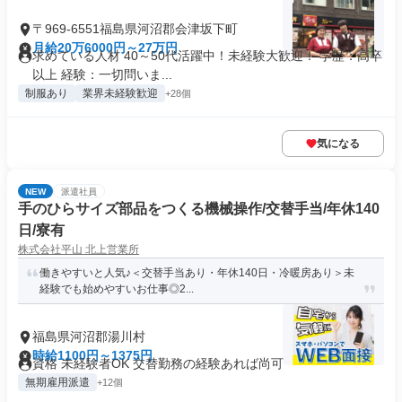
〒969-6551福島県河沼郡会津坂下町
月給20万6000円～27万円
求めている人材 40～50代活躍中！未経験大歓迎！ 学歴：高卒
以上 経験：一切問いま...
制服あり
業界未経験歓迎
+28個
気になる
NEW
派遣社員
手のひらサイズ部品をつくる機械操作/交替手当/年休140
日/寮有
株式会社平山 北上営業所
働きやすいと人気♪＜交替手当あり・年休140日・冷暖房あり＞未
経験でも始めやすいお仕事◎2...
福島県河沼郡湯川村
時給1100円～1375円
資格 未経験者OK 交替勤務の経験あれば尚可
無期雇用派遣
+12個