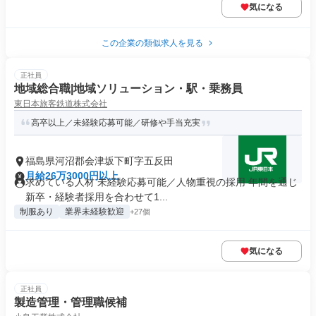
気になる
この企業の類似求人を見る
正社員
地域総合職|地域ソリューション・駅・乗務員
東日本旅客鉄道株式会社
高卒以上／未経験応募可能／研修や手当充実
福島県河沼郡会津坂下町字五反田
月給26万3000円以上
求めている人材 未経験応募可能／人物重視の採用 年間を通じ
新卒・経験者採用を合わせて1...
制服あり
業界未経験歓迎
+27個
気になる
正社員
製造管理・管理職候補