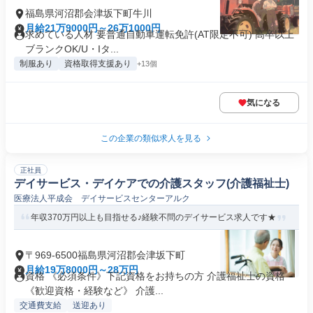
福島県河沼郡会津坂下町牛川
月給21万9000円～26万1000円
求めている人材 要普通自動車運転免許(AT限定不可) 高卒以上
ブランクOK/U・Iタ...
制服あり
資格取得支援あり
+13個
気になる
この企業の類似求人を見る
正社員
デイサービス・デイケアでの介護スタッフ(介護福祉士)
医療法人平成会 デイサービスセンターアルク
年収370万円以上も目指せる♪経験不問のデイサービス求人です★
〒969-6500福島県河沼郡会津坂下町
月給19万8000円～28万円
資格 《必須条件》下記資格をお持ちの方 介護福祉士の資格
《歓迎資格・経験など》 介護...
交通費支給
送迎あり