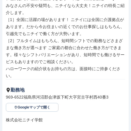
みなさんの不安や疑問も、ニチイなら大丈夫！ニチイの特長ご紹
介します。

［1］全国に活躍の場があります！ ニチイには全国に介護拠点が
あります。だから今お住まいの近くでのお仕事探しはもちろん、
引越先でもニチイで働く方が大勢います。

［2］フルタイムはもちろん、短時間シフトでの勤務などさまざ
まな働き方が選べます ご家庭の都合に合わせた働き方ができま
す。様々なシフトバリエーションがあり、短時間でも働けるサー
ビスもありますのでご相談ください。

ハローワークの紹介状をお持ちの方は、面接時にご持参くださ
い。
勤務地
969-6522福島県河沼郡会津坂下町大字宮古字村西40番3
Googleマップで開く
株式会社ニチイ学館
