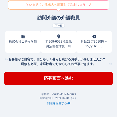
いま見ている求人へ応募してみましょう！
訪問介護の介護職員
正社員
株式会社ニチイ学館
〒969-6522福島県
月給23万3610円～
河沼郡会津坂下町
25万1610円
お客様がご自宅で、自分らしく暮らし続けるお手伝いをしませんか？
研修も充実、未経験者でも安心してお仕事できます。
応募画面へ進む
原稿ID：
a5733ef81e4e0879
掲載開始日：
2026/07/31（金）
問題を報告する