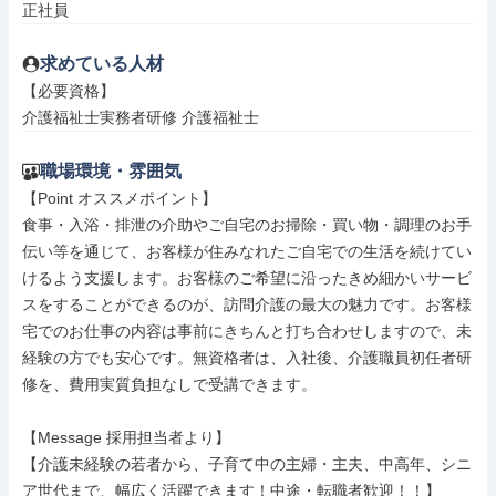
正社員
求めている人材
【必要資格】

介護福祉士実務者研修 介護福祉士
職場環境・雰囲気
【Point オススメポイント】

食事・入浴・排泄の介助やご自宅のお掃除・買い物・調理のお手
伝い等を通じて、お客様が住みなれたご自宅での生活を続けてい
けるよう支援します。お客様のご希望に沿ったきめ細かいサービ
スをすることができるのが、訪問介護の最大の魅力です。お客様
宅でのお仕事の内容は事前にきちんと打ち合わせしますので、未
経験の方でも安心です。無資格者は、入社後、介護職員初任者研
修を、費用実質負担なしで受講できます。

【Message 採用担当者より】

【介護未経験の若者から、子育て中の主婦・主夫、中高年、シニ
ア世代まで、幅広く活躍できます！中途・転職者歓迎！！】
