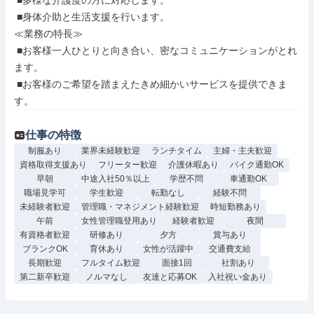
 ■多様な介護度の方に対応します。

 ■身体介助と生活支援を行います。

≪業務の特長≫

 ■お客様一人ひとりと向き合い、密なコミュニケーションがとれ
ます。

 ■お客様のご希望を踏まえたきめ細かいサービスを提供できま
す。
仕事の特徴
制服あり
業界未経験歓迎
ランチタイム
主婦・主夫歓迎
資格取得支援あり
フリーター歓迎
介護休暇あり
バイク通勤OK
早朝
中途入社50％以上
学歴不問
車通勤OK
職場見学可
学生歓迎
転勤なし
経験不問
未経験者歓迎
管理職・マネジメント経験歓迎
時短勤務あり
午前
女性管理職登用あり
経験者歓迎
夜間
有資格者歓迎
研修あり
夕方
賞与あり
ブランクOK
育休あり
女性が活躍中
交通費支給
長期歓迎
フルタイム歓迎
面接1回
社割あり
第二新卒歓迎
ノルマなし
友達と応募OK
入社祝い金あり