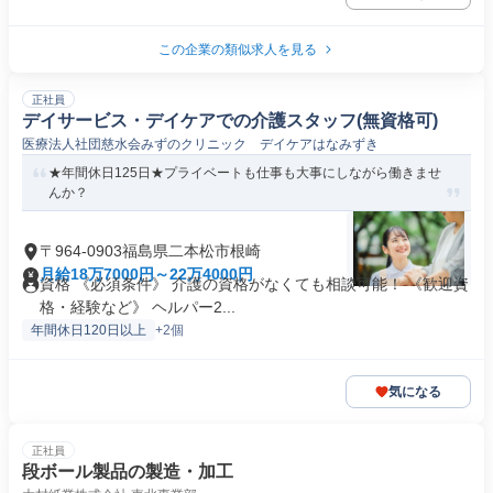
この企業の類似求人を見る
正社員
デイサービス・デイケアでの介護スタッフ(無資格可)
医療法人社団慈水会みずのクリニック デイケアはなみずき
★年間休日125日★プライベートも仕事も大事にしながら働きませ
んか？
〒964-0903福島県二本松市根崎
月給18万7000円～22万4000円
資格 《必須条件》 介護の資格がなくても相談可能！ 《歓迎資
格・経験など》 ヘルパー2...
年間休日120日以上
+2個
気になる
正社員
段ボール製品の製造・加工