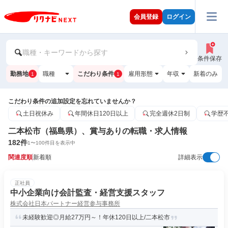
会員登録
ログイン
職種・キーワードから探す
条件保存
勤務地
職種
こだわり条件
雇用形態
年収
新着のみ
1
1
こだわり条件の追加設定を忘れていませんか？
土日祝休み
年間休日120日以上
完全週休2日制
学歴
二本松市（福島県）、賞与ありの転職・求人情報
182
件
1
〜
100
件目を表示中
関連度順
新着順
詳細表示
正社員
中小企業向け会計監査・経営支援スタッフ
株式会社日本パートナー経営参与事務所
未経験歓迎◎月給27万円～！年休120日以上/二本松市