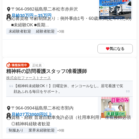
〒964-0982福島県二本松市赤井沢
月給30万円～35万円
応募資格 年齢制限あり：例外事由1号・60歳未満(定年のため)
■未経験OK ■長期...
未経験者歓迎
経験者歓迎
+3個
気になる
正社員
精神科の訪問看護スタッフ/准看護師
株式会社ファーストナース
【精神科未経験OK！】日曜定休、オンコールなし。居宅看護で笑
顔あふれる毎日をサポート。
〒964-0904福島県二本松市郭内
月給27万3000円以上
資格・経験 普通自動車免許必須（社用車利用） 准看護師必須
◎精神科経験者歓迎
制服あり
業界未経験歓迎
+9個