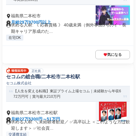
福島県二本松市
月給29万9700円以上
求める人材: 《 応募資格 》 40歳未満（例外事由3号のイ・長
期キャリア形成のた...
在宅OK
気になる
正社員
セコムの総合職/二本松市二本松駅
セコム株式会社
【人生を変える転職】東証プライム上場セコム｜未経験から年収6
72万円可｜賞与最大210万円
福島県二本松市二本松駅
月給22万5300円～51万円
求める人材: ＼未経験者歓迎／ ✅高卒以上 ＜このような方は歓
迎します＞ ✅社会貢...
交通費支給