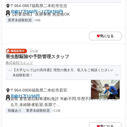
〒964-0867福島県二本松市住吉
月給17万560円～17万8760円
【必要資格】 医療事務 無資格OK
業界未経験歓迎
+8個
気になる
正社員
害虫獣駆除や予防管理スタッフ
株式会社ウォンツ
【大手ならではの高待遇】理想の働き方、収入をご相談ください♪
未経験歓迎！
〒964-0906福島県二本松市若宮
月給21万1150円
資格 要普通自動車運転免許 年齢不問,学歴不問 パソコンでき
る方,未経験者歓迎,長期で...
制服あり
業界未経験歓迎
+11個
気になる