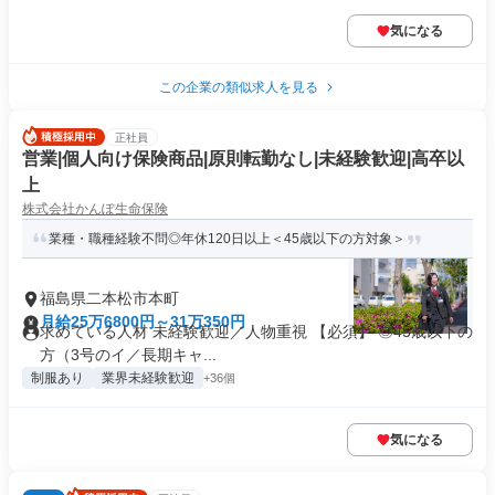
気になる
この企業の類似求人を見る
正社員
営業|個人向け保険商品|原則転勤なし|未経験歓迎|高卒以
上
株式会社かんぽ生命保険
業種・職種経験不問◎年休120日以上＜45歳以下の方対象＞
福島県二本松市本町
月給25万6800円～31万350円
求めている人材 未経験歓迎／人物重視 【必須】 ◎45歳以下の
方（3号のイ／長期キャ...
制服あり
業界未経験歓迎
+36個
気になる