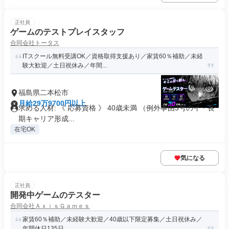
正社員
ゲームのテストプレイスタッフ
合同会社トータス
ITスクール無料受講OK／資格取得支援あり／家賃60％補助／未経
験大歓迎／土日祝休み／年間...
福島県二本松市
月給29万9700円以上
求める人材: 《 応募資格 》 40歳未満 （例外事由3号のイ・長
期キャリア形成...
在宅OK
気になる
正社員
開発中ゲームのテスター
合同会社ＡｘｉｓＧａｍｅｓ
家賃60％補助／未経験大歓迎／40歳以下限定募集／土日祝休み／
年間休日135日