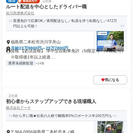
NEW
正社員
ルート配送を中心としたドライバー職
佐川急便株式会社
普通免許で応募OK／夜間配送なし／転居を伴う転勤なし／472万
円以上も可能！
福島県二本松市渋川字舟山
月給22万9800円～29万7800円
資格 【必須資格】 準中型自動車免許（5t限定可・AT限定可）
※取得後1年以上経過 ...
業界未経験歓迎
+14個
気になる
正社員
初心者からステップアップできる現場職人
株式会社アーチ
0から手に職★社長の人柄で離職率0%◎ボーナス年100万円も
〒964-0956福島県二本松市木ノ崎