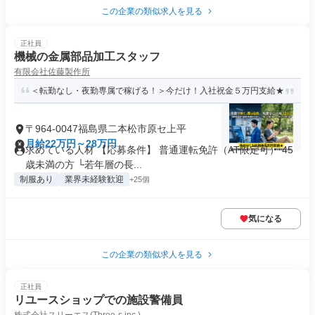
この企業の類似求人を見る
正社員
機械の金属部品加工スタッフ
有限会社佐藤製作所
＜転勤なし・夜勤専属で稼げる！＞今だけ！入社祝金５万円支給★
〒964-0047福島県二本松市原セ上平
月給22万円～28万円
求めている人材 【応募条件】 普通運転免許（AT限定可） 45
歳未満の方 └若年層の長...
制服あり
業界未経験歓迎
+25個
気になる
この企業の類似求人を見る
正社員
リユースショップでの施設警備員