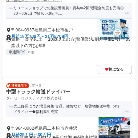
株式会社スリーエス(Three-s inc.)
リユースショップでの施設警備員！賞与年2回/退職金制度も完備◎
20～60代まで幅広い層が活...
〒964-0937福島県二本松市榎戸
月給18万709円～21万8709円
資格 ・高卒以上 ・18歳以上の方(警備業法/例外事由2号) ・59
歳以下の方(定年6...
車通勤OK
+5個
気になる
正社員
中型トラック輸送ドライバー
ダイセーロジスティクス株式会社
売上好調につき増員募集 食品、雑貨など一般貨物輸送中型（4t）
ドライバー◆福利厚生充実
〒964-0982福島県二本松市赤井沢
月給25万円～30万円
応募資格 ■未経験OK ■長期歓迎 ■経験者歓迎 ■学歴不問 ■業界