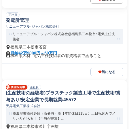
正社員
発電所管理
リニューアブル･ジャパン株式会社
リニューアブル・ジャパン株式会社@福島県二本松市×電気主任技
術者
福島県二本松市若宮
月給42万9000円～50万円
求める人材: 電気主任技術者の有資格者であること
気になる
正社員
(生産技術の経験者)プラスチック製造工場で生産技術/賞
与あり/安定企業で長期就業/45572
天昇電気工業株式会社
※履歴書添付必須（応募時）※【年間休日115日】土日祝休みでメ
リハリがある！【手当が豊富】...
福島県二本松市渋川字囲壇