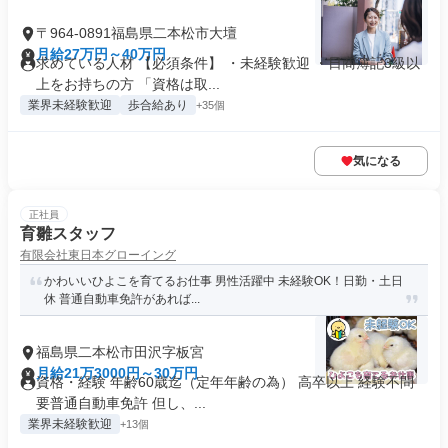
〒964-0891福島県二本松市大壇
月給27万円～40万円
求めている人材 【必須条件】 ・未経験歓迎 ・日商簿記3級以
上をお持ちの方 「資格は取...
業界未経験歓迎
歩合給あり
+35個
気になる
正社員
育雛スタッフ
有限会社東日本グローイング
かわいいひよこを育てるお仕事 男性活躍中 未経験OK！日勤・土日
休 普通自動車免許があれば...
福島県二本松市田沢字板宮
月給21万3000円～30万円
資格・経験 年齢60歳迄（定年年齢の為） 高卒以上 経験不問
要普通自動車免許 但し、...
業界未経験歓迎
+13個