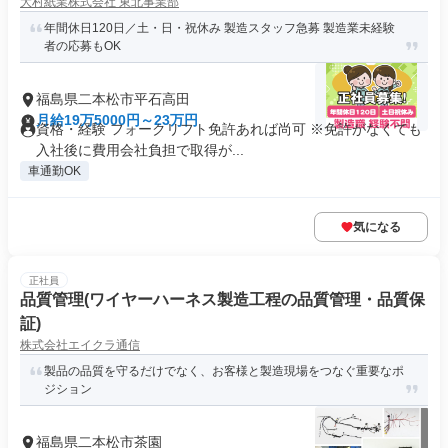
大村紙業株式会社 東北事業部
年間休日120日／土・日・祝休み 製造スタッフ急募 製造業未経験
者の応募もOK
福島県二本松市平石高田
月給19万5000円～23万円
資格・経験 フォークリフト免許あれば尚可 ※免許がなくても
入社後に費用会社負担で取得が...
車通勤OK
気になる
正社員
品質管理(ワイヤーハーネス製造工程の品質管理・品質保
証)
株式会社エイクラ通信
製品の品質を守るだけでなく、お客様と製造現場をつなぐ重要なポ
ジション
福島県二本松市茶園