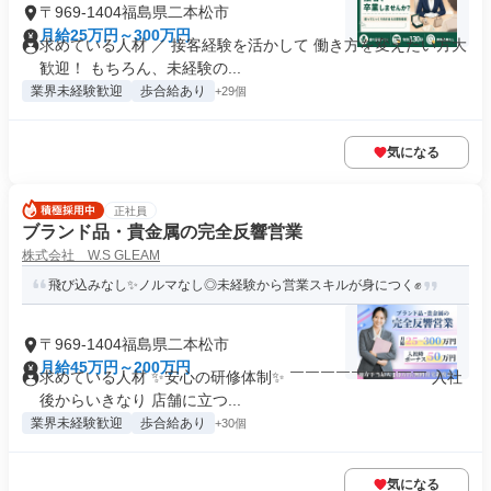
〒969-1404福島県二本松市
月給25万円～300万円
求めている人材 ／ 接客経験を活かして 働き方を変えたい方大
歓迎！ もちろん、未経験の...
業界未経験歓迎
歩合給あり
+29個
気になる
正社員
ブランド品・貴金属の完全反響営業
株式会社 W.S GLEAM
飛び込みなし✨ノルマなし◎未経験から営業スキルが身につく✊
〒969-1404福島県二本松市
月給45万円～200万円
求めている人材 ✨安心の研修体制✨ ￣￣￣￣￣￣￣￣￣ 入社
後からいきなり 店舗に立つ...
業界未経験歓迎
歩合給あり
+30個
気になる