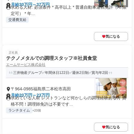
月給30万円～37万円
求める人材: 必須条件 * 高卒以上 * 普通自動車運転免許（AT限
定可） * 年...
交通費支給
気になる
正社員
テクノメタルでの調理スタッフ※社員食堂
エームサービス株式会社
三井物産グループ✅年間休日122日✅週休2日制✅賞与年2回
〒964-0985福島県二本松市高田
月給20万円～23万円
求めている人材 レストランなど何かしらの調理経験ある方 資
格不問！調理師免許は不要です...
ランチタイム
+20個
気になる