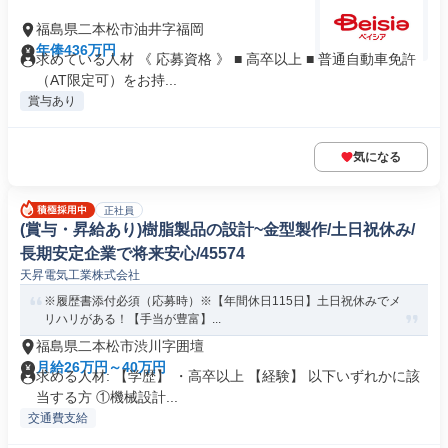
福島県二本松市油井字福岡
年俸436万円
求めている人材 《 応募資格 》 ■ 高卒以上 ■ 普通自動車免許
（AT限定可）をお持...
賞与あり
気になる
正社員
(賞与・昇給あり)樹脂製品の設計~金型製作/土日祝休み/
長期安定企業で将来安心/45574
天昇電気工業株式会社
※履歴書添付必須（応募時）※【年間休日115日】土日祝休みでメ
リハリがある！【手当が豊富】...
福島県二本松市渋川字囲壇
月給26万円～40万円
求める人材: 【学歴】 ・高卒以上 【経験】 以下いずれかに該
当する方 ①機械設計...
交通費支給