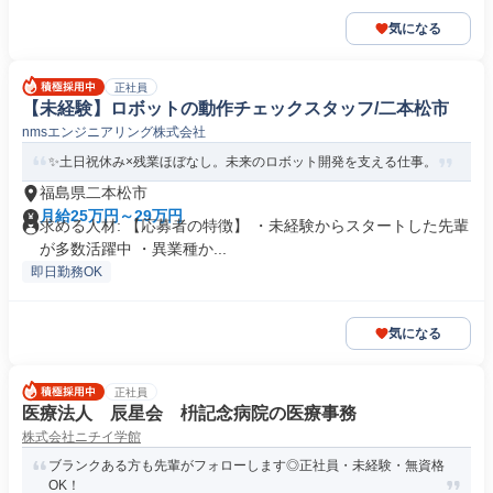
気になる
正社員
【未経験】ロボットの動作チェックスタッフ/二本松市
nmsエンジニアリング株式会社
✨土日祝休み×残業ほぼなし。未来のロボット開発を支える仕事。
福島県二本松市
月給25万円～29万円
求める人材: 【応募者の特徴】 ・未経験からスタートした先輩
が多数活躍中 ・異業種か...
即日勤務OK
気になる
正社員
医療法人 辰星会 枡記念病院の医療事務
株式会社ニチイ学館
ブランクある方も先輩がフォローします◎正社員・未経験・無資格
OK！