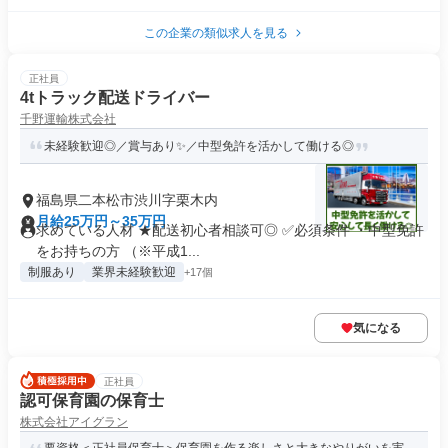
この企業の類似求人を見る
正社員
4tトラック配送ドライバー
千野運輸株式会社
未経験歓迎◎／賞与あり✨／中型免許を活かして働ける◎
福島県二本松市渋川字栗木内
月給25万円～35万円
求めている人材 ★配送初心者相談可◎ ✅必須条件 ・中型免許
をお持ちの方 （※平成1...
制服あり
業界未経験歓迎
+17個
気になる
正社員
認可保育園の保育士
株式会社アイグラン