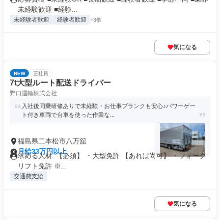
未経験歓迎 ■経験...
未経験者歓迎
経験者歓迎
+3個
気になる
NEW
正社員
7t大型ルート配送ドライバー
野口運輸株式会社
入社後同乗研修ありで未経験・お仕事ブランクも安心♪パワーゲー
ト付き車両で台車を使った作業な...
福島県二本松市八万舘
月給33万円以上
求める人材: 【必須】 ・大型免許 【あれば尚可】 ・フォーク
リフト免許 ※...
交通費支給
気になる