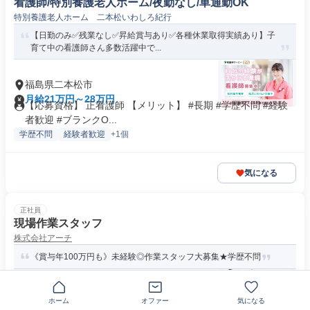
看護師/特別養護老人ホーム/夜勤なし/車通勤OK
特別養護老人ホーム 二本松いわしろ紀行
【日勤のみ✅残業なし✅昇給賞与あり✅各種休業取得実績あり】子
育て中の看護師さん多数活躍中で...
福島県二本松市
月給21万円～28万円
【応募資格】 正看護師 【メリット】 #長期 #学歴不問 #経験
者歓迎 #ブランクO...
学歴不問
経験者歓迎
+1個
気になる
正社員
現場作業スタッフ
株式会社アーチ
《賞与年100万円も》未経験◎作業スタッフ大募集★学歴不問
〒964-0956福島県二本松市木ノ崎
ホーム
オファー
気になる
月給27万円～40万円