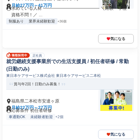
月給27万円～41万円
求めている人材 ────────────────── ＼経験・学歴・
資格不問！／ ...
制服あり
業界未経験歓迎
+36個
気になる
正社員
就労継続支援事業所での生活支援員 / 初任者研修 / 常勤
(日勤のみ)
東日本ケアサービス株式会社 東日本ケアサービス二本松
賞与年2回！日勤のみ募集！
福島県二本松市安達ヶ原
月給22万円～27万円
応募条件 初任者研修
車通勤OK
未経験者歓迎
+2個
気になる