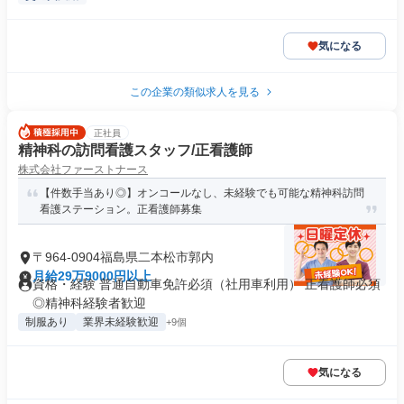
気になる
この企業の類似求人を見る
正社員
精神科の訪問看護スタッフ/正看護師
株式会社ファーストナース
【件数手当あり◎】オンコールなし、未経験でも可能な精神科訪問
看護ステーション。正看護師募集
〒964-0904福島県二本松市郭内
月給29万9000円以上
資格・経験 普通自動車免許必須（社用車利用） 正看護師必須
◎精神科経験者歓迎
制服あり
業界未経験歓迎
+9個
気になる