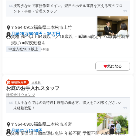
接客少なめで事務作業メイン。翌日のホテル運営を支える夜のフロ
ント・事務・管理スタッフ
〒964-0912福島県二本松市上竹
月給25万5000円～36万円
資格 高卒以上64歳以下／18歳以上 ■満65歳定年の為(弊社就業
規則) ■深夜勤務を...
中途入社50％以上
+10個
気になる
正社員
お庭のお手入れスタッフ
株式会社ウォンツ
【大手ならではの高待遇】理想の働き方、収入をご相談ください♪
未経験歓迎！
〒964-0906福島県二本松市若宮
月給21万1150円
資格 要普通自動車運転免許 年齢不問,学歴不問 未経験者歓迎,