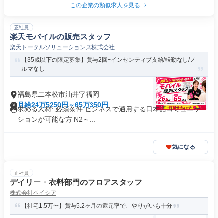
この企業の類似求人を見る
正社員
楽天モバイルの販売スタッフ
楽天トータルソリューションズ株式会社
【35歳以下の限定募集】賞与2回+インセンティブ支給/転勤なし/ノ
ルマなし
福島県二本松市油井字福岡
月給24万5250円～65万350円
求める人材: 必須条件 ビジネスで通用する日本語コミュニケー
ションが可能な方 N2～...
気になる
正社員
デイリー・衣料部門のフロアスタッフ
株式会社ベイシア
【社宅1.5万〜】賞与5.2ヶ月の還元率で、やりがいも十分