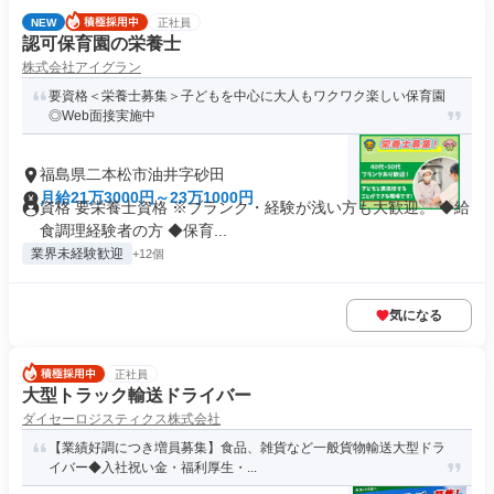
NEW
正社員
認可保育園の栄養士
株式会社アイグラン
要資格＜栄養士募集＞子どもを中心に大人もワクワク楽しい保育園
◎Web面接実施中
福島県二本松市油井字砂田
月給21万3000円～23万1000円
資格 要栄養士資格 ※ブランク・経験が浅い方も大歓迎。 ◆給
食調理経験者の方 ◆保育...
業界未経験歓迎
+12個
気になる
正社員
大型トラック輸送ドライバー
ダイセーロジスティクス株式会社
【業績好調につき増員募集】食品、雑貨など一般貨物輸送大型ドラ
イバー◆入社祝い金・福利厚生・...