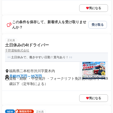
気になる
この条件を保存して、新着求人を受け取りませ
受け取る
んか？
正社員
土日休みの4tドライバー
千野運輸株式会社
土日休みで、働きやすい日勤！賞与あり！
福島県二本松市渋川字栗木内
月給25万円～35万円
資格・経験 ・中型免許 ・フォークリフト免許あれば尚可 ※59
歳以下（定年制による）
気になる
NEW
正社員