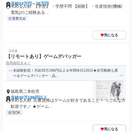
月給24万円～36万円
求める人材: 【学歴】 ・学歴不問 【経験】 ・生産技術(機械/
電気)のご経験ある...
交通費支給
気になる
正社員
【リモートあり】ゲームデバッガー
合同会社Ｓａｉ
未経験歓迎！月給30万198円以上＆年間休日135日★在宅勤務も選
べるゲームデバッガー・品...
福島県二本松市
月給30万198円以上
求める人材: 応募資格はゲームが好きであること！ ＼こんな方
歓迎です／ ★ゲーム...
在宅OK
気になる