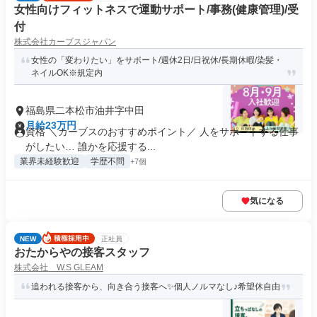
女性向けフィットネスで運動サポート/事務(健康管理)/受
付
株式会社カーブスジャパン
女性の「変わりたい」をサポート/週休2日/日祝休/長期休暇/染髪・
ネイルOK※規定内
福島県二本松市油井字中田
月給23万円
資格 ＼カーブスのおすすめポイント／ 人をサポートする仕事
がしたい… 誰かを応援する...
業界未経験歓迎
学歴不問
+7個
気になる
NEW
正社員
おたからやの接客スタッフ
株式会社 W.S GLEAM
追われる接客から、向き合う接客へ✨個人ノルマなし♪希望休自由