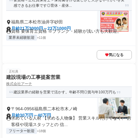
要資格＜正社員保育士＞保育園を作る楽しさと大きなやりがいを実
感できるお仕事です◎育休・産休...
福島県二本松市油井字砂田
月給21万3000円～23万1000円
資格 要保育士資格 ※ブランク・経験が浅い方も大歓迎。
業界未経験歓迎
+11個
気になる
正社員
建設現場の工事提案営業
株式会社アーチ
建設業界の経験を営業で活かす。年齢不問◎賞与年100万円も
〒964-0956福島県二本松市木ノ崎
月給30万円～40万円
求めている人材 【求める人物像】 営業スキルだけでなく、 お
客様や現場スタッフとの 信...
フリーター歓迎
+18個