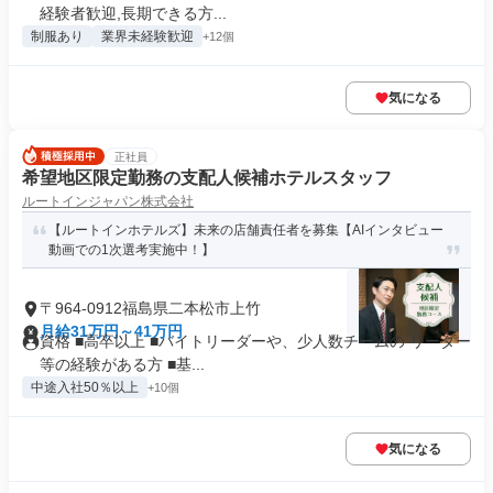
経験者歓迎,長期できる方...
制服あり
業界未経験歓迎
+12個
気になる
正社員
希望地区限定勤務の支配人候補ホテルスタッフ
ルートインジャパン株式会社
【ルートインホテルズ】未来の店舗責任者を募集【AIインタビュー
動画での1次選考実施中！】
〒964-0912福島県二本松市上竹
月給31万円～41万円
資格 ■高卒以上 ■バイトリーダーや、少人数チームの リーダー
等の経験がある方 ■基...
中途入社50％以上
+10個
気になる