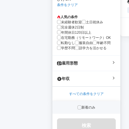
条件をクリア
人気の条件
未経験者歓迎
土日祝休み
完全週休2日制
年間休日120日以上
在宅勤務（リモートワーク）OK
転勤なし
服装自由
年齢不問
学歴不問
語学力を活かせる
雇用形態
年収
すべての条件をクリア
新着のみ
検索