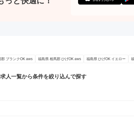
もっと快適に！
郡 ブランクOK aws
福島県 相馬郡 ひげOK aws
福島県 ひげOK イエロー
福
の
求人一覧から条件を絞り込んで探す