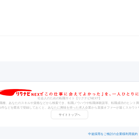
社会人のための転職サイト【リクナビNEXT】
職種、あなたのスキルや資格などから検索でき、転職ノウハウや転職体験談等、転職成功のヒント満
条件などを匿名で登録しておくと、あなたに興味を持った求人企業から直接オファーが届くスカウト
サイトトップへ
中途採用をご検討の企業様
利用規約