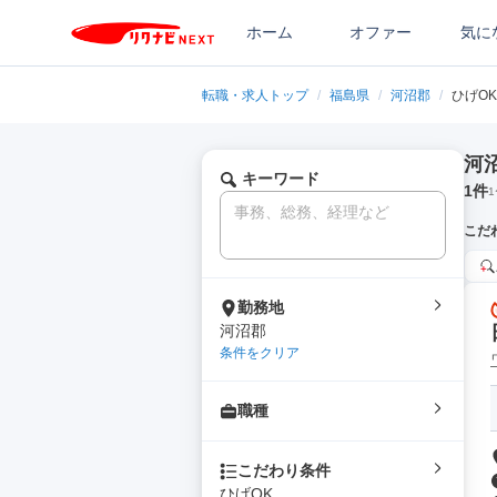
ホーム
オファー
気に
転職・求人トップ
/
福島県
/
河沼郡
/
ひげOK
河
キーワード
1
件
1
こだ
勤務地
河沼郡
条件をクリア
職種
こだわり条件
ひげOK