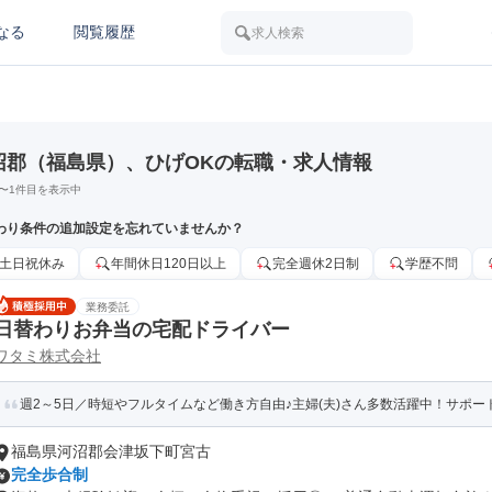
なる
閲覧履歴
求人検索
沼郡（福島県）、ひげOKの転職・求人情報
〜
1
件目を表示中
わり条件の追加設定を忘れていませんか？
土日祝休み
年間休日120日以上
完全週休2日制
学歴不問
業務委託
日替わりお弁当の宅配ドライバー
ワタミ株式会社
週2～5日／時短やフルタイムなど働き方自由♪主婦(夫)さん多数活躍中！サポート
福島県河沼郡会津坂下町宮古
完全歩合制