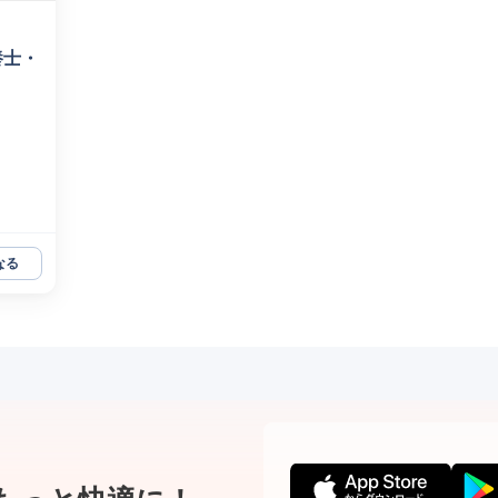
養士・
なる