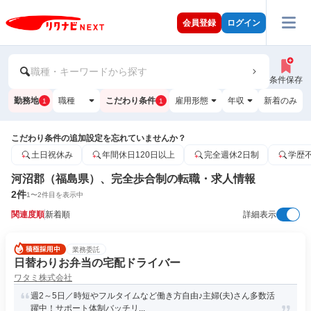
会員登録
ログイン
職種・キーワードから探す
条件保存
勤務地
職種
こだわり条件
雇用形態
年収
新着のみ
1
1
こだわり条件の追加設定を忘れていませんか？
土日祝休み
年間休日120日以上
完全週休2日制
学歴
河沼郡（福島県）、完全歩合制の転職・求人情報
2
件
1
〜
2
件目を表示中
関連度順
新着順
詳細表示
業務委託
日替わりお弁当の宅配ドライバー
ワタミ株式会社
週2～5日／時短やフルタイムなど働き方自由♪主婦(夫)さん多数活
躍中！サポート体制バッチリ...