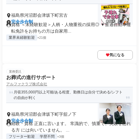
福島県河沼郡会津坂下町宮古
完全歩合制
資格 ＜未経験歓迎＞人柄・人物重視の採用◎ ▼普通自動車運
転免許をお持ちの方は自家用...
業界未経験歓迎
+21個
気になる
業務委託
お葬式の進行サポート
アルファクラブ株式会社
月収355,000円以上可能/ある程度、勤務日は自分で決める/シフト
の自由が利く
福島県河沼郡会津坂下町字舘ノ下
完全歩合制
経験・資格 正直に言います。 常識的で、慎重で、失敗を恐れ
る方 には向いていません。 ...
フリーター歓迎
学歴不問
+3個