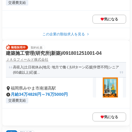
交通費支給
気になる
この企業の類似求人を見る
契約社員
建築施工管理(研究所|新築)/091801251001-04
ＪＡＧフィールド株式会社
高収入|土日祝休み|地元･地方で働く|U/Iターン応援|学歴不問|シニア
(60歳以上)応援...
福岡県みやま市南瀬高駅
月給34万4826円～76万5000円
交通費支給
気になる