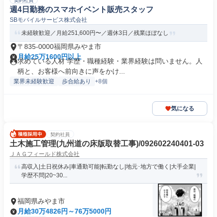
契約社員
週4日勤務のスマホイベント販売スタッフ
SBモバイルサービス株式会社
未経験歓迎／月給251,600円〜／週休3日／残業ほぼなし
〒835-0000福岡県みやま市
月給25万1600円以上
求めている人材 学歴・職種経験・業界経験は問いません。人
柄と、お客様へ前向きに声をかけ...
業界未経験歓迎
歩合給あり
+8個
気になる
契約社員
土木施工管理(九州道の床版取替工事)/092602240401-03
ＪＡＧフィールド株式会社
高収入|土日祝休み|車通勤可能|転勤なし|地元･地方で働く|大手企業|
学歴不問|20~30...
福岡県みやま市
月給30万4826円～76万5000円