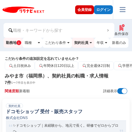
会員登録
ログイン
職種・キーワードから探す
条件保存
勤務地
職種
こだわり条件
契約社員
年収
新着のみ
1
こだわり条件の追加設定を忘れていませんか？
土日祝休み
年間休日120日以上
完全週休2日制
学歴
みやま市（福岡県）、契約社員の転職・求人情報
7
件
1
〜
7
件目を表示中
関連度順
新着順
詳細表示
契約社員
ドコモショップ 受付・販売スタッフ
株式会社DNS
✨ドコモショップ｜未経験から、地元で長く。研修でゼロからプロ
へ