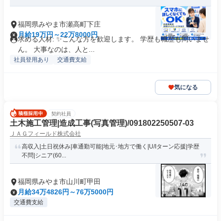
福岡県みやま市瀬高町下庄
月給19万円～22万8000円
求める人材: ✨こんな方を歓迎します。 学歴も職歴も問いませ
ん。 大事なのは、人と...
社員登用あり
交通費支給
気になる
契約社員
土木施工管理|造成工事(写真管理)/091802250507-03
ＪＡＧフィールド株式会社
高収入|土日祝休み|車通勤可能|地元･地方で働く|U/Iターン応援|学歴
不問|シニア(60...
福岡県みやま市山川町甲田
月給34万4826円～76万5000円
交通費支給