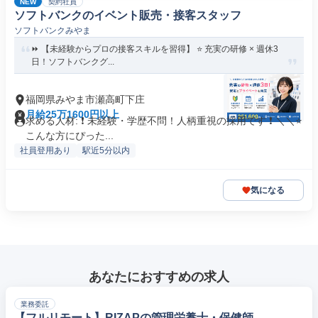
NEW
契約社員
ソフトバンクのイベント販売・接客スタッフ
ソフトバンクみやま
⏩️ 【未経験からプロの接客スキルを習得】 ⭐️ 充実の研修 × 週休3
日！ソフトバンクグ...
福岡県みやま市瀬高町下庄
月給25万1600円以上
求める人材: ❗ 未経験・学歴不問！人柄重視の採用です ❗ ＼＼⭐
こんな方にぴった...
社員登用あり
駅近5分以内
気になる
あなたにおすすめの求人
業務委託
【フルリモート】RIZAPの管理栄養士・保健師