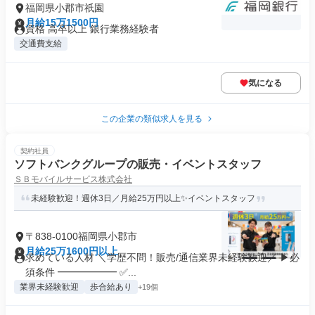
福岡県小郡市祇園
月給15万1500円
資格 高卒以上 銀行業務経験者
交通費支給
気になる
この企業の類似求人を見る
契約社員
ソフトバンクグループの販売・イベントスタッフ
ＳＢモバイルサービス株式会社
未経験歓迎！週休3日／月給25万円以上✨イベントスタッフ
〒838-0100福岡県小郡市
月給25万1600円以上
求めている人材 ＼学歴不問！販売/通信業界未経験歓迎／ ▶必
須条件 ━━━━━━ ✅...
業界未経験歓迎
歩合給あり
+19個