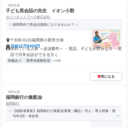
契約社員
子ども英会話の先生 イオン小郡
セイハネットワーク株式会社
福岡県内で英会話講師になりませんか？
〒838-0115福岡県小郡市大保
月給19万8400円
求めている人材 ＜必須要件＞ ・英語、子どもが好きな方 ・英
語で日常会話ができる方 (...
制服あり
業界未経験歓迎
+16個
気になる
契約社員
福岡銀行の集配金
福岡銀行
【経験者募集】福岡銀行の集配金業務（嘱託）求人：導入研修・賞
与年2回・有給有