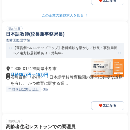
気になる
この企業の類似求人を見る
契約社員
日本語教師(校長兼事務局長)
杏林国際語学院
【運営側へのステップアップ】教師経験を活かして校長・事務局長
へ／遠方転居補助あり・賞与年2...
〒838-0141福岡県小郡市
月給35万円～45万円
応募資格 〈必須〉 ・日本語学校教育機関の運営に必要な識見
を有し、 かつ教育に関する業...
年間休日120日以上
+3個
気になる
契約社員
高齢者住宅レストランでの調理員