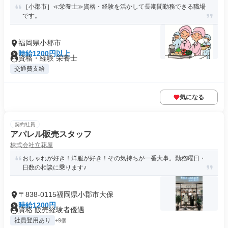
［小郡市］≪栄養士≫資格・経験を活かして長期間勤務できる職場
です。
福岡県小郡市
時給1200円以上
資格・経験 栄養士
交通費支給
気になる
契約社員
アパレル販売スタッフ
株式会社立花屋
おしゃれが好き！洋服が好き！その気持ちが一番大事。勤務曜日・
日数の相談に乗ります♪
〒838-0115福岡県小郡市大保
時給1200円
資格 販売経験者優遇
社員登用あり
+9個