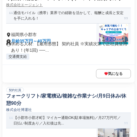
株式会社エージェント
込み案内)(FDS/PJ)
通信モバイル（携帯）業界での経験を活かして、報酬と成長と安定
を手に入れる！
福岡県小郡市
月給35万円～40万円
求める人材: 【雇用形態】 契約社員 ※実績次第で正社員登用
あり！(年1回) ──...
交通費支給
気になる
契約社員
フォークリフト/家電積込/複雑な作業ナシ/月9日休み/休
憩90分
株式会社博運社
【小郡市小郡才町】マイカー通勤OK(駐車場無料)／月27万円可／
日払い制度あり／入社後は先...