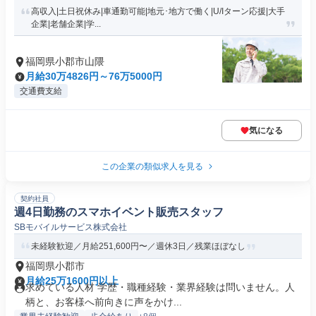
高収入|土日祝休み|車通勤可能|地元･地方で働く|U/Iターン応援|大手
企業|老舗企業|学...
福岡県小郡市山隈
月給30万4826円～76万5000円
交通費支給
気になる
この企業の類似求人を見る
契約社員
週4日勤務のスマホイベント販売スタッフ
SBモバイルサービス株式会社
未経験歓迎／月給251,600円〜／週休3日／残業ほぼなし
福岡県小郡市
月給25万1600円以上
求めている人材 学歴・職種経験・業界経験は問いません。人
柄と、お客様へ前向きに声をかけ...