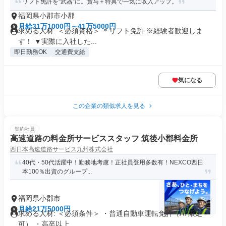
リフト免許を“武器”に。賞与＋特典で一気に収入アップ。
福岡県小郡市小郡
月給31万1000円～41万5000円
求める人材: ＜必須資格＞ ＊リフト免許 ※経験者歓迎しま
す！ ▼実際に入社した...
即日勤務OK
交通費支給
気になる
この企業の類似求人を見る
契約社員
高速道路の料金所サービススタッフ 筑後小郡料金所
西日本高速道路サービス九州株式会社
40代・50代活躍中！勤務地考慮！正社員登用多数有！NEXCO西日
本100％出資のグループ...
福岡県小郡市
月給21万5000円
求める人材: ＜必須条件＞ ・普通自動車運転免許（AT限定
可） ・高卒以上 ...