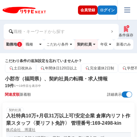
会員登録
ログイン
職種・キーワードから探す
条件保存
勤務地
職種
こだわり条件
契約社員
年収
新着のみ
1
こだわり条件の追加設定を忘れていませんか？
土日祝休み
年間休日120日以上
完全週休2日制
学歴
小郡市（福岡県）、契約社員の転職・求人情報
19
件
1
〜
19
件目を表示中
関連度順
新着順
詳細表示
契約社員
入社特典10万+月収31万以上可!安定企業 倉庫内リフト作
業スタッフ〈要リフト免許〉 管理番号:169-2498-kin
株式会社 博運社