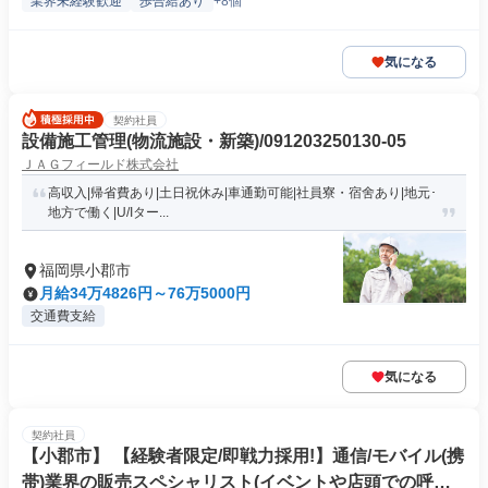
業界未経験歓迎
歩合給あり
+8個
気になる
契約社員
設備施工管理(物流施設・新築)/091203250130-05
ＪＡＧフィールド株式会社
高収入|帰省費あり|土日祝休み|車通勤可能|社員寮・宿舍あり|地元･
地方で働く|U/Iター...
福岡県小郡市
月給34万4826円～76万5000円
交通費支給
気になる
契約社員
【小郡市】 【経験者限定/即戦力採用!】通信/モバイル(携
帯)業界の販売スペシャリスト(イベントや店頭での呼び