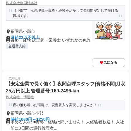
株式会社魚国総本社
［小郡市］≪調理員≫資格・経験を活かして長期間安定して働ける
職場です。
福岡県小郡市
月給22万円以上
資格・経験 調理師・栄養士 いずれかの免許
交通費支給
気になる
契約社員
【安定企業で長く働く】夜間点呼スタッフ|資格不問|月収
25万円以上 管理番号:169-2496-kin
株式会社 博運社
夜の落ち着いた環境で、安定収入を実現しませんか！
福岡県小郡市小郡
時給1060円～1250円
求める人材: ■資格・経験は問いません！ 未経験者歓迎！ 入社
前に3日間の運行管理者...