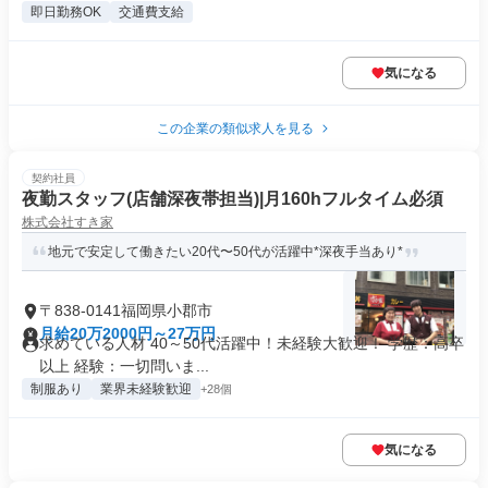
即日勤務OK
交通費支給
気になる
この企業の類似求人を見る
契約社員
夜勤スタッフ(店舗深夜帯担当)|月160hフルタイム必須
株式会社すき家
地元で安定して働きたい20代〜50代が活躍中*深夜手当あり*
〒838-0141福岡県小郡市
月給20万2000円～27万円
求めている人材 40～50代活躍中！未経験大歓迎！ 学歴：高卒
以上 経験：一切問いま...
制服あり
業界未経験歓迎
+28個
気になる