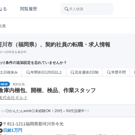
なる
閲覧履歴
求人検索
社員
珂川市（福岡県）、契約社員の転職・求人情報
1
〜
10
件目を表示中
わり条件の追加設定を忘れていませんか？
土日祝休み
年間休日120日以上
完全週休2日制
学歴不問
NEW
契約社員
倉庫内梱包、開梱、検品、作業スタッフ
株式会社ギルド
◎かんたんwork◎未経験OK！20代～50代活躍中
〒811-1211福岡県那珂川市今光
日給1万円