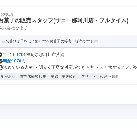
契約社員
お菓子の販売スタッフ(サニー那珂川店・フルタイム)
株式会社ひよ子
名菓ひよ子をはじめとするお菓子の接客、販売です！
〒811-1201福岡県那珂川市片縄
時給1070円
求めている人材 ・明るく丁寧な対応ができる方 ・人と接することが好き
制服あり
業界未経験歓迎
主婦・主夫歓迎
フリーター歓迎
+10個