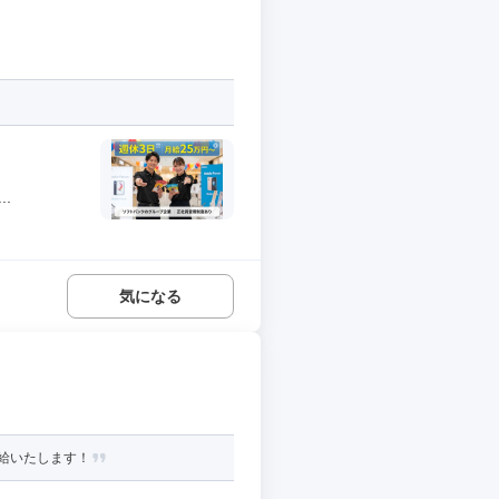
.
気になる
給いたします！