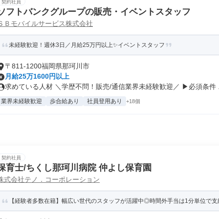
契約社員
ソフトバンクグループの販売・イベントスタッフ
ＳＢモバイルサービス株式会社
未経験歓迎！週休3日／月給25万円以上✨イベントスタッフ
〒811-1200福岡県那珂川市
月給25万1600円以上
求めている人材 ＼学歴不問！販売/通信業界未経験歓迎／ ▶必須条件 ..
業界未経験歓迎
歩合給あり
社員登用あり
+18個
契約社員
保育士/ちくし那珂川病院 仲よし保育園
株式会社テノ．コーポレーション
【経験者多数在籍】幅広い世代のスタッフが活躍中◎時間外手当は1分単位で支