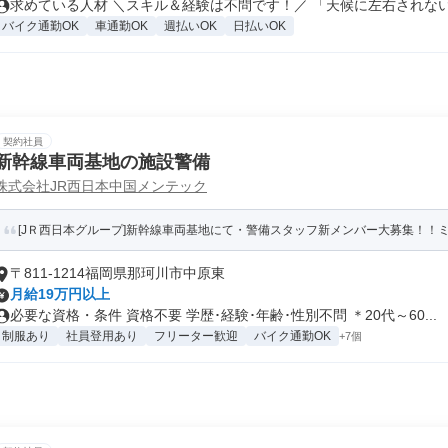
求めている人材 ＼スキル＆経験は不問です！／ 「天候に左右されない職
バイク通勤OK
車通勤OK
週払いOK
日払いOK
契約社員
新幹線車両基地の施設警備
株式会社JR西日本中国メンテック
[JＲ西日本グループ]新幹線車両基地にて・警備スタッフ新メンバー大募集！！
〒811-1214福岡県那珂川市中原東
月給19万円以上
必要な資格・条件 資格不要 学歴･経験･年齢･性別不問 ＊20代～60...
制服あり
社員登用あり
フリーター歓迎
バイク通勤OK
+7個