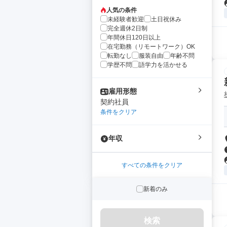
人気の条件
未経験者歓迎
土日祝休み
完全週休2日制
年間休日120日以上
在宅勤務（リモートワーク）OK
転勤なし
服装自由
年齢不問
学歴不問
語学力を活かせる
雇用形態
契約社員
条件をクリア
年収
すべての条件をクリア
新着のみ
検索