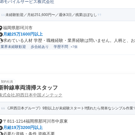
SBモバイルサービス株式会社
未経験歓迎／月給251,600円〜／週休3日／残業ほぼなし
福岡県那珂川市
月給25万1600円以上
求めている人材 学歴・職種経験・業界経験は問いません。人柄と、お客
業界未経験歓迎
歩合給あり
学歴不問
+7個
契約社員
新幹線車両清掃スタッフ
株式会社JR西日本中国メンテック
《JR西日本グループ》9割以上が未経験スタート!!慣れたら簡単なシンプル作業で40
〒811-1214福岡県那珂川市中原東
月給19万3200円以上
必要な資格・条件 資格不要