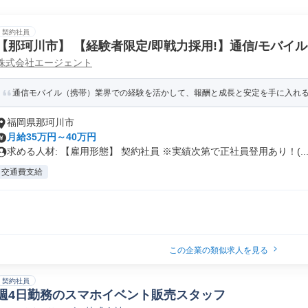
契約社員
【那珂川市】 【経験者限定/即戦力採用!】通信/モバイル
株式会社エージェント
リスト(イベントや店頭での呼び込み案内)(FDS/PJ)
通信モバイル（携帯）業界での経験を活かして、報酬と成長と安定を手に入れ
福岡県那珂川市
月給35万円～40万円
求める人材: 【雇用形態】 契約社員 ※実績次第で正社員登用あり！(..
交通費支給
この企業の類似求人を見る
契約社員
週4日勤務のスマホイベント販売スタッフ