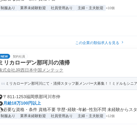
制服あり
業界未経験歓迎
社員登用あり
主婦・主夫歓迎
+10個
この企業の類似求人を見る
NEW
契約社員
ミリカローデン那珂川の清掃
株式会社JR西日本中国メンテック
ミリカローデン那珂川にて・清掃スタッフ新メンバー大募集！！ミドルもシニアも活
〒811-1253福岡県那珂川市仲
月給18万100円以上
必要な資格・条件 資格不要 学歴･経験･年齢･性別不問 未経験からスタ.
制服あり
業界未経験歓迎
社員登用あり
主婦・主夫歓迎
+12個