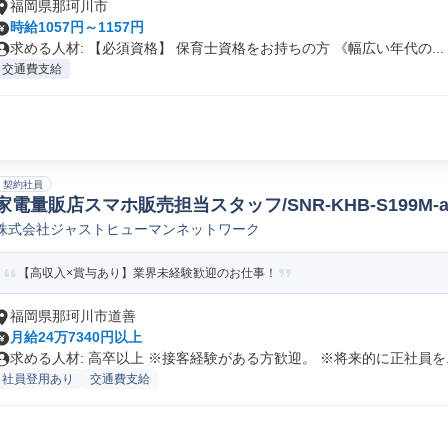
福岡県那珂川市
時給1057円～1157円
求める人材: 【必須資格】 保育士資格をお持ちの方 《幅広い年代の...
交通費支給
契約社員
家電量販店スマホ販売担当スタッフ/SNR-KHB-S199M-
株式会社ジャストヒューマンネットワーク
【高収入×賞与あり】業界未経験歓迎のお仕事！
福岡県那珂川市道善
月給24万7340円以上
求める人材: 高卒以上 ※接客経験がある方歓迎。 ※将来的に正社員を..
社員登用あり
交通費支給