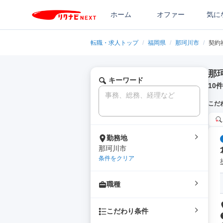
ホーム
オファー
気に
転職・求人トップ
/
福岡県
/
那珂川市
/
契約
那
キーワード
10
件
こだ
勤務地
那珂川市
条件をクリア
職種
こだわり条件