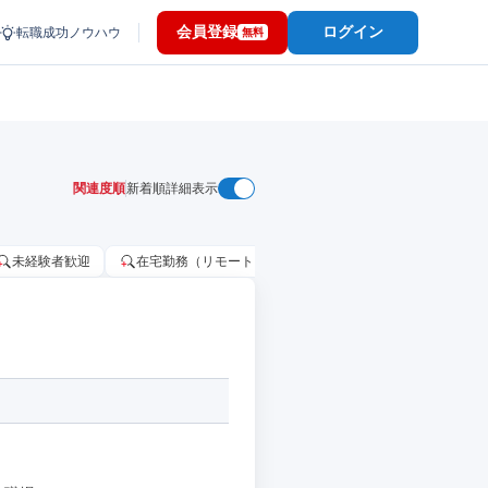
会員登録
ログイン
転職成功ノウハウ
無料
関連度順
新着順
詳細表示
未経験者歓迎
在宅勤務（リモートワーク）OK
家賃補助・住宅手当