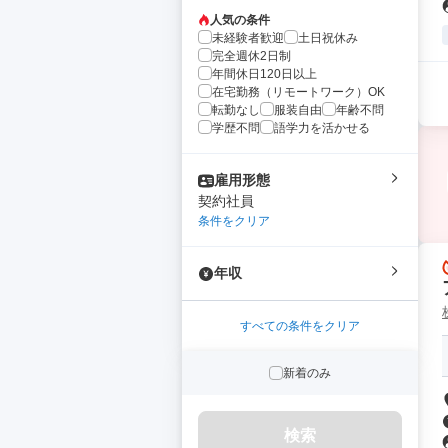
人気の条件
未経験者歓迎
土日祝休み
完全週休2日制
年間休日120日以上
在宅勤務（リモートワーク）OK
転勤なし
服装自由
年齢不問
学歴不問
語学力を活かせる
雇用形態
契約社員
条件をクリア
年収
すべての条件をクリア
新着のみ
検索