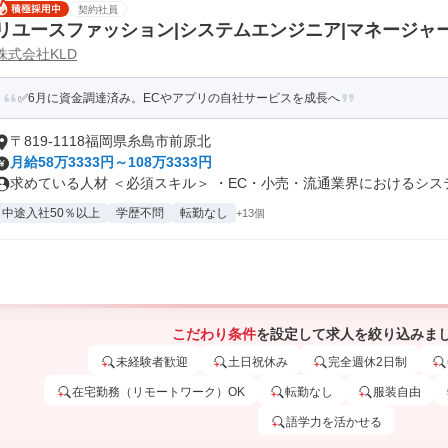
契約社員
リユースファッション|システムエンジニア|マネージャ
株式会社KLD
✅6月に資金調達済み。ECやアプリの自社サービスを成長へ
〒819-1118福岡県糸島市前原北
月給58万3333円～108万3333円
求めている人材 ＜必須スキル＞ ・EC・小売・流通業界におけるシステム
中途入社50％以上
学歴不問
転勤なし
+13個
こだわり条件
を設定して求人を絞り込みま
未経験者歓迎
土日祝休み
完全週休2日制
在宅勤務（リモートワーク）OK
転勤なし
服装自由
語学力を活かせる