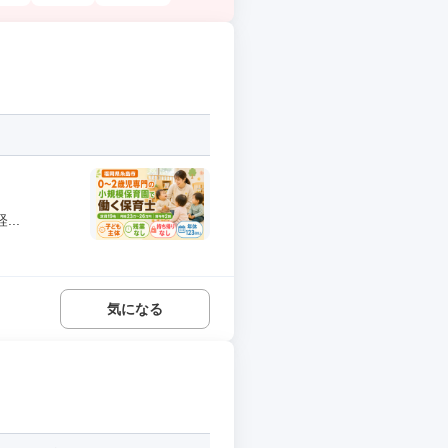
..
気になる