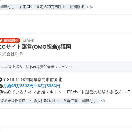
転勤なし
在宅OK
固定給25万円以上
長期歓迎
+1個
契約社員
ECサイト運営(OMO担当)|福岡
株式会社KLD
✅売上拡大に関われる責任者ポジション
〒819-1118福岡県糸島市前原北
月給45万8333円～83万3333円
求めている人材 ＜必須スキル＞ ・ECサイト運営の経験がある方 ・E..
業界未経験歓迎
中途入社50％以上
学歴不問
転勤なし
+8個