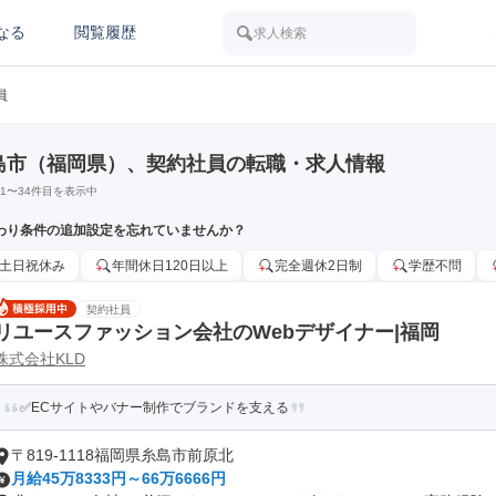
なる
閲覧履歴
求人検索
員
島市（福岡県）、契約社員の転職・求人情報
1
〜
34
件目を表示中
わり条件の追加設定を忘れていませんか？
土日祝休み
年間休日120日以上
完全週休2日制
学歴不問
契約社員
リユースファッション会社のWebデザイナー|福岡
株式会社KLD
✅ECサイトやバナー制作でブランドを支える
〒819-1118福岡県糸島市前原北
月給45万8333円～66万6666円