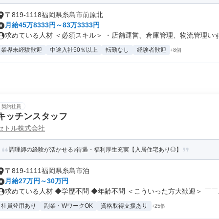
〒819-1118福岡県糸島市前原北
月給45万8333円～83万3333円
求めている人材 ＜必須スキル＞ ・店舗運営、倉庫管理、物流管理いずれ
業界未経験歓迎
中途入社50％以上
転勤なし
経験者歓迎
+8個
契約社員
キッチンスタッフ
セトル株式会社
調理師の経験が活かせる♪待遇・福利厚生充実【入居住宅あり◎】
〒819-1111福岡県糸島市泊
月給27万円～30万円
求めている人材 ◆学歴不問 ◆年齢不問 ＜こういった方大歓迎＞ ￣￣..
社員登用あり
副業・WワークOK
資格取得支援あり
+25個