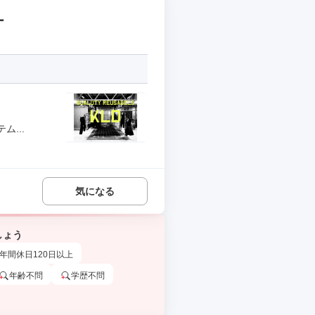
ー
...
気になる
しょう
年間休日120日以上
年齢不問
学歴不問