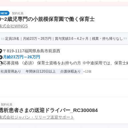
NEW
契約社員
0~2歳児専門の小規模保育園で働く保育士
株式会社WINGS
定員19名｜月給23万～26万円｜賞与実績3.6～4.2ヶ月｜残業・持ち帰りなし
〒819-1117福岡県糸島市前原西
月給23万円～26万円
応募資格 《必須》 保育士資格をお持ちの方 ※中途採用では、保育士経.
社員登用あり
年間休日120日以上
介護休暇あり
+12個
契約社員
透析患者さまの送迎ドライバー_RC300084
株式会社ジャパン・リリーフ送迎サポート