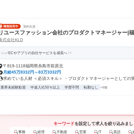
契約社員
リユースファッション会社のプロダクトマネージャー|
株式会社KLD
✅ECやアプリの自社サービスを成長へ
〒819-1118福岡県糸島市前原北
月給45万8332円～83万3332円
求めている人材 ＜必須スキル＞ ・プロダクトマネージャーとしての実務
業界未経験歓迎
中途入社50％以上
学歴不問
転勤なし
+9個
キーワード
を設定して求人を絞り込みまし
事務
経理
不動産
営業
IT
英語