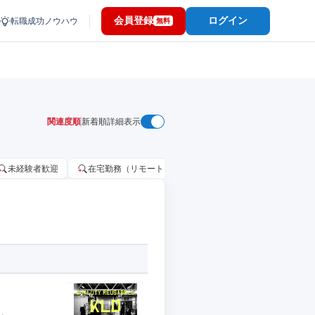
会員登録
ログイン
転職成功ノウハウ
無料
関連度順
新着順
詳細表示
未経験者歓迎
在宅勤務（リモートワーク）OK
家賃補助・住宅手当