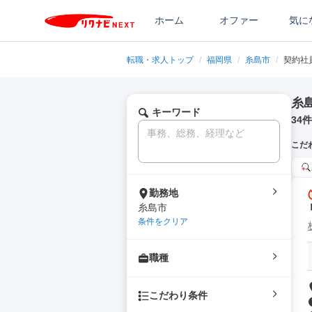
ホーム
オファー
気に
転職・求人トップ
/
福岡県
/
糸島市
/
契約社
糸
キーワード
34
件
こだ
勤務地
糸島市
条件をクリア
職種
こだわり条件