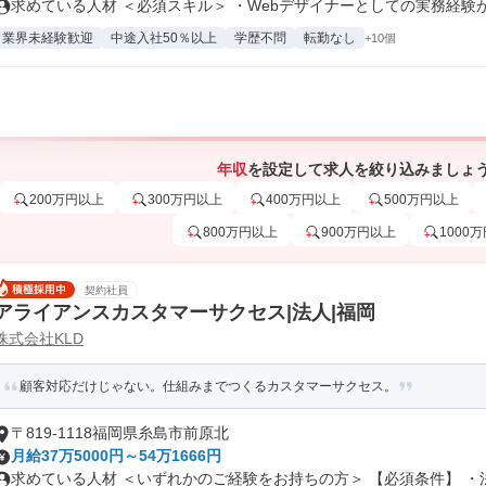
求めている人材 ＜必須スキル＞ ・Webデザイナーとしての実務経験が.
業界未経験歓迎
中途入社50％以上
学歴不問
転勤なし
+10個
年収
を設定して求人を絞り込みましょ
200万円以上
300万円以上
400万円以上
500万円以上
800万円以上
900万円以上
1000
契約社員
アライアンスカスタマーサクセス|法人|福岡
株式会社KLD
顧客対応だけじゃない。仕組みまでつくるカスタマーサクセス。
〒819-1118福岡県糸島市前原北
月給37万5000円～54万1666円
求めている人材 ＜いずれかのご経験をお持ちの方＞ 【必須条件】 ・法.