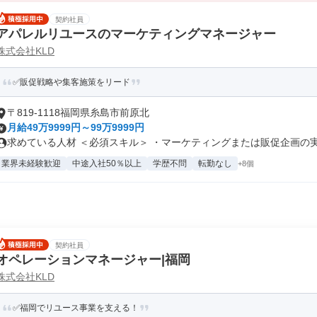
契約社員
アパレルリユースのマーケティングマネージャー
株式会社KLD
✅販促戦略や集客施策をリード
〒819-1118福岡県糸島市前原北
月給49万9999円～99万9999円
求めている人材 ＜必須スキル＞ ・マーケティングまたは販促企画の実務
業界未経験歓迎
中途入社50％以上
学歴不問
転勤なし
+8個
契約社員
オペレーションマネージャー|福岡
株式会社KLD
✅福岡でリユース事業を支える！