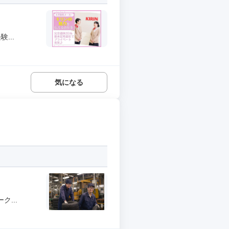
...
気になる
...