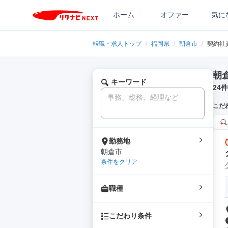
ホーム
オファー
気に
転職・求人トップ
/
福岡県
/
朝倉市
/
契約社
朝
キーワード
24
件
こだ
勤務地
朝倉市
条件をクリア
職種
こだわり条件