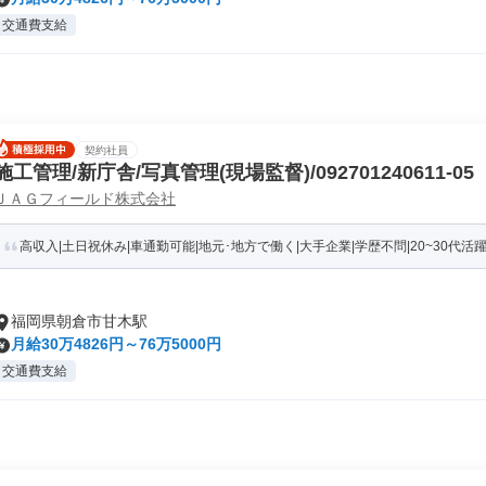
交通費支給
契約社員
施工管理/新庁舎/写真管理(現場監督)/092701240611-05
ＪＡＧフィールド株式会社
高収入|土日祝休み|車通勤可能|地元･地方で働く|大手企業|学歴不問|20~30代活躍|40
福岡県朝倉市甘木駅
月給30万4826円～76万5000円
交通費支給