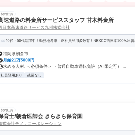
契約社員
高速道路の料金所サービススタッフ 甘木料金所
西日本高速道路サービス九州株式会社
40代・50代活躍中！勤務地考慮！正社員登用多数有！NEXCO西日本100％出
福岡県朝倉市
月給21万5000円
求める人材: ＜必須条件＞ ・普通自動車運転免許（AT限定可） ...
社員登用あり
残業なし
契約社員
保育士/朝倉医師会 きらきら保育園
株式会社テノ．コーポレーション