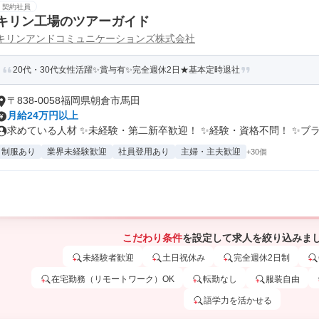
契約社員
キリン工場のツアーガイド
キリンアンドコミュニケーションズ株式会社
20代・30代女性活躍✨賞与有✨完全週休2日★基本定時退社
〒838-0058福岡県朝倉市馬田
月給24万円以上
求めている人材 ✨未経験・第二新卒歓迎！ ✨経験・資格不問！ ✨ブラン
制服あり
業界未経験歓迎
社員登用あり
主婦・主夫歓迎
+30個
こだわり条件
を設定して求人を絞り込みま
未経験者歓迎
土日祝休み
完全週休2日制
在宅勤務（リモートワーク）OK
転勤なし
服装自由
語学力を活かせる