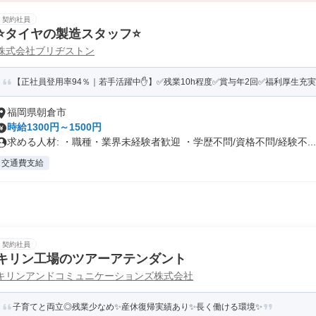
契約社員
⭐️タイヤの製造スタッフ⭐️
株式会社ブリヂストン
【正社員登用率94％｜若手活躍中✋】✅残業10h程度✅賞与年2回✅福利厚生充
福岡県朝倉市
時給1300円～1500円
求める人材: ・職種・業界未経験者歓迎 ・学歴不問/資格不問/経験不...
交通費支給
契約社員
キリン工場のツアーアテンダント
キリンアンドコミュニケーションズ株式会社
子育てと両立◎残業少なめ✨産休復帰実績あり✨長く働ける環境✨