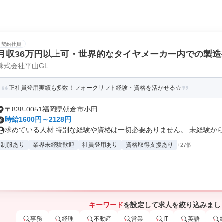
契約社員
月収36万円以上可・世界的なタイヤメーカー内での製造
株式会社平山GL
正社員登用実績も多数！フォークリフト経験・資格を活かせる☆
〒838-0051福岡県朝倉市小田
時給1600円～2128円
求めている人材 特別な経験や資格は一切必要ありません。 未経験からの
制服あり
業界未経験歓迎
社員登用あり
資格取得支援あり
+27個
キーワード
を設定して求人を絞り込みまし
事務
経理
不動産
営業
IT
英語