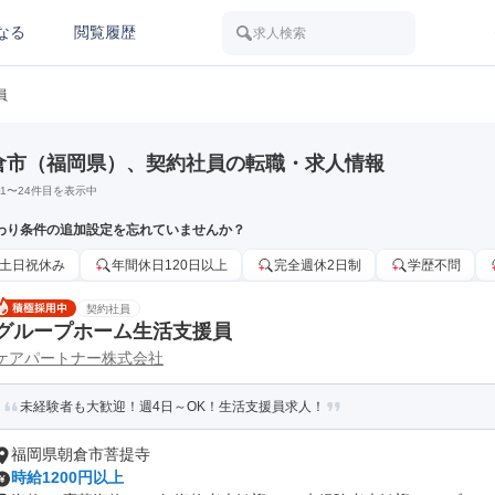
なる
閲覧履歴
求人検索
員
倉市（福岡県）、契約社員の転職・求人情報
1
〜
24
件目を表示中
わり条件の追加設定を忘れていませんか？
土日祝休み
年間休日120日以上
完全週休2日制
学歴不問
契約社員
グループホーム生活支援員
ケアパートナー株式会社
未経験者も大歓迎！週4日～OK！生活支援員求人！
福岡県朝倉市菩提寺
時給1200円以上