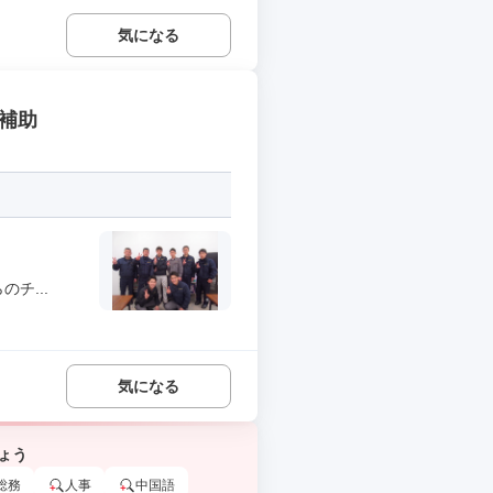
気になる
補助
チ...
気になる
ょう
総務
人事
中国語