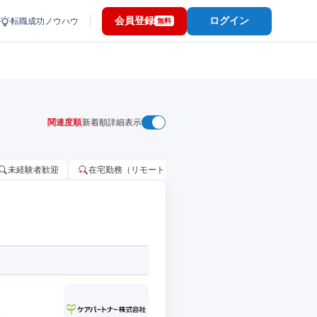
会員登録
ログイン
転職成功ノウハウ
無料
関連度順
新着順
詳細表示
未経験者歓迎
在宅勤務（リモートワーク）OK
家賃補助・住宅手当