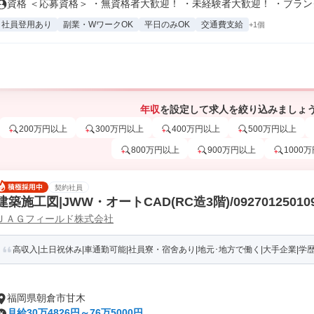
資格 ＜応募資格＞ ・無資格者大歓迎！ ・未経験者大歓迎！ ・ブランク.
社員登用あり
副業・WワークOK
平日のみOK
交通費支給
+1個
年収
を設定して求人を絞り込みましょ
200万円以上
300万円以上
400万円以上
500万円以上
800万円以上
900万円以上
1000
契約社員
建築施工図|JWW・オートCAD(RC造3階)/092701250109
ＪＡＧフィールド株式会社
高収入|土日祝休み|車通勤可能|社員寮・宿舍あり|地元･地方で働く|大手企業|学歴不問|
福岡県朝倉市甘木
月給30万4826円～76万5000円