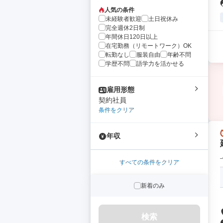
人気の条件
未経験者歓迎
土日祝休み
完全週休2日制
年間休日120日以上
在宅勤務（リモートワーク）OK
転勤なし
服装自由
年齢不問
学歴不問
語学力を活かせる
雇用形態
契約社員
条件をクリア
年収
すべての条件をクリア
新着のみ
検索