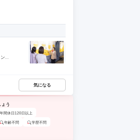
...
気になる
しょう
年間休日120日以上
年齢不問
学歴不問