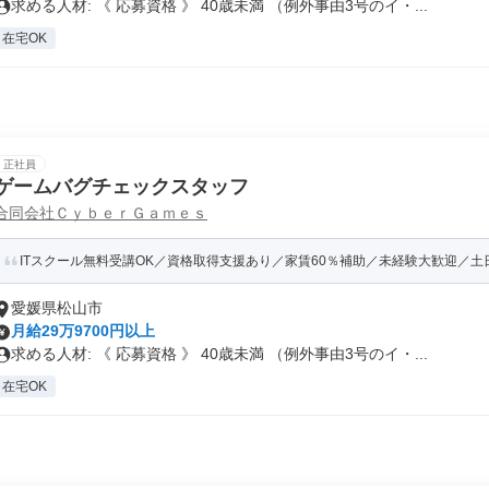
求める人材: 《 応募資格 》 40歳未満 （例外事由3号のイ・...
在宅OK
正社員
ゲームバグチェックスタッフ
合同会社ＣｙｂｅｒＧａｍｅｓ
ITスクール無料受講OK／資格取得支援あり／家賃60％補助／未経験大歓迎／土日祝
愛媛県松山市
月給29万9700円以上
求める人材: 《 応募資格 》 40歳未満 （例外事由3号のイ・...
在宅OK