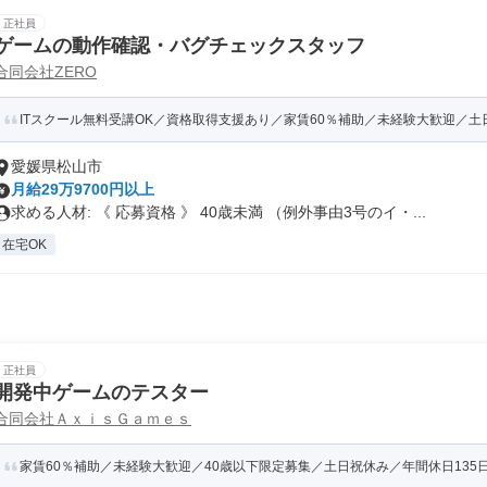
正社員
ゲームの動作確認・バグチェックスタッフ
合同会社ZERO
ITスクール無料受講OK／資格取得支援あり／家賃60％補助／未経験大歓迎／土日祝
愛媛県松山市
月給29万9700円以上
求める人材: 《 応募資格 》 40歳未満 （例外事由3号のイ・...
在宅OK
正社員
開発中ゲームのテスター
合同会社ＡｘｉｓＧａｍｅｓ
家賃60％補助／未経験大歓迎／40歳以下限定募集／土日祝休み／年間休日135