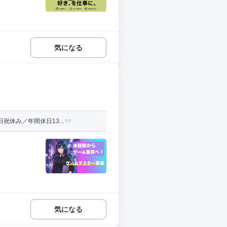
気になる
休み／年間休日13...
気になる