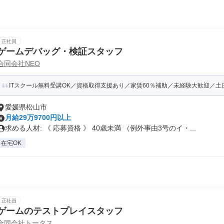
正社員
ゲームデバッグ・検証スタッフ
合同会社NEO
ITスクール無料受講OK／資格取得支援あり／家賃60％補助／未経験大歓迎／土日祝
愛媛県松山市
月給29万9700円以上
求める人材: 《 応募資格 》 40歳未満 （例外事由3号のイ・...
在宅OK
正社員
ゲームのテストプレイスタッフ
合同会社トータス