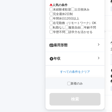
人気の条件
未経験者歓迎
土日祝休み
完全週休2日制
年間休日120日以上
在宅勤務（リモートワーク）OK
転勤なし
服装自由
年齢不問
学歴不問
語学力を活かせる
雇用形態
年収
すべての条件をクリア
新着のみ
検索