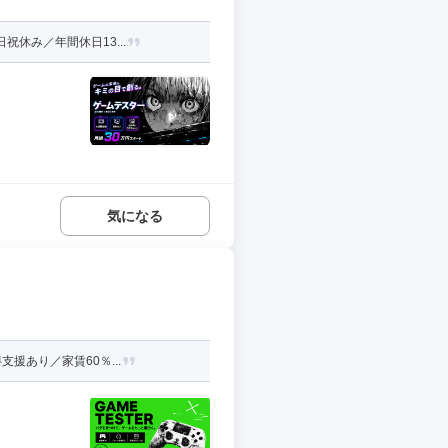
休み／年間休日13...
気になる
援あり／家賃60％...