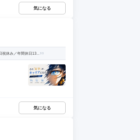
気になる
休み／年間休日13...
気になる