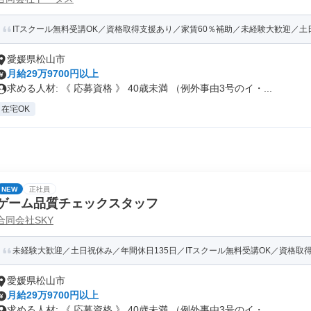
ITスクール無料受講OK／資格取得支援あり／家賃60％補助／未経験大歓迎／土日祝
愛媛県松山市
月給29万9700円以上
求める人材: 《 応募資格 》 40歳未満 （例外事由3号のイ・...
在宅OK
NEW
正社員
ゲーム品質チェックスタッフ
合同会社SKY
未経験大歓迎／土日祝休み／年間休日135日／ITスクール無料受講OK／資格取得支
愛媛県松山市
月給29万9700円以上
求める人材: 《 応募資格 》 40歳未満 （例外事由3号のイ・...