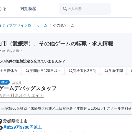
なる
閲覧履歴
求人検索
イティブ/デザイン職
/
ゲーム
/
その他ゲーム
山市（愛媛県）、その他ゲームの転職・求人情報
〜
8
件目を表示中
わり条件の追加設定を忘れていませんか？
土日祝休み
年間休日120日以上
完全週休2日制
学歴不問
NEW
正社員
ゲームデバッグスタッフ
合同会社ネオクリエイト
家賃60％補助／未経験大歓迎／土日祝休み／年間休日135日／ITスクール無料受講
愛媛県松山市
月給29万9700円以上