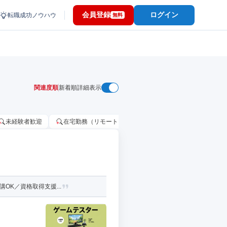
会員登録
ログイン
転職成功ノウハウ
無料
関連度順
新着順
詳細表示
未経験者歓迎
在宅勤務（リモートワーク）OK
家賃補助・住宅手当
OK／資格取得支援...