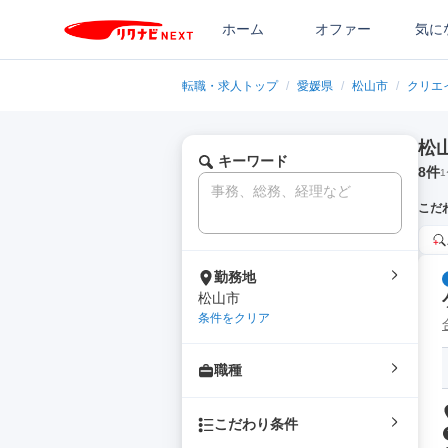
ホーム
オファー
気に
転職・求人トップ
/
愛媛県
/
松山市
/
クリエ
松
キーワード
8
件
1
こだ
勤務地
松山市
条件をクリア
職種
こだわり条件