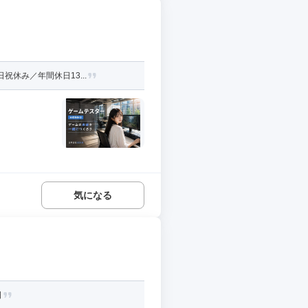
休み／年間休日13...
気になる
日