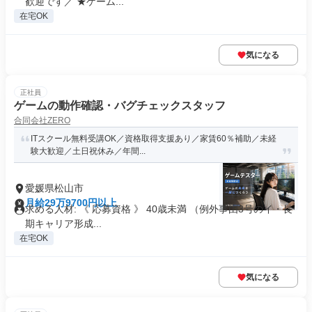
歓迎です／ ★ゲーム...
在宅OK
気になる
正社員
ゲームの動作確認・バグチェックスタッフ
合同会社ZERO
ITスクール無料受講OK／資格取得支援あり／家賃60％補助／未経
験大歓迎／土日祝休み／年間...
愛媛県松山市
月給29万9700円以上
求める人材: 《 応募資格 》 40歳未満 （例外事由3号のイ・長
期キャリア形成...
在宅OK
気になる