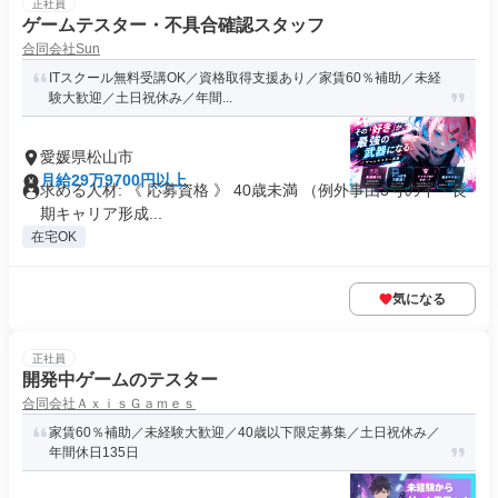
正社員
ゲームテスター・不具合確認スタッフ
合同会社Sun
ITスクール無料受講OK／資格取得支援あり／家賃60％補助／未経
験大歓迎／土日祝休み／年間...
愛媛県松山市
月給29万9700円以上
求める人材: 《 応募資格 》 40歳未満 （例外事由3号のイ・長
期キャリア形成...
在宅OK
気になる
正社員
開発中ゲームのテスター
合同会社ＡｘｉｓＧａｍｅｓ
家賃60％補助／未経験大歓迎／40歳以下限定募集／土日祝休み／
年間休日135日