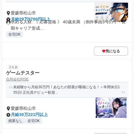
愛媛県松山市
月給29万9700円以上
求める人材: 《 応募資格 》 40歳未満 （例外事由3号のイ・長
期キャリア形成...
在宅OK
気になる
正社員
ゲームテスター
合同会社RISE
未経験から月給30万円！あなたの部屋が職場になる！＜年間休日1
35日/ 正社員デビュー歓迎...
愛媛県松山市
月給30万221円以上
残業なし
在宅OK