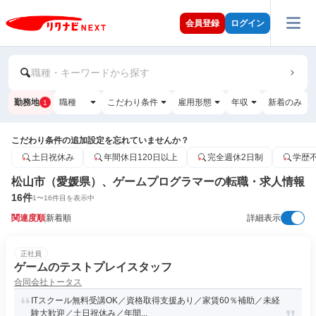
会員登録
ログイン
職種・キーワードから探す
勤務地
職種
こだわり条件
雇用形態
年収
新着のみ
1
こだわり条件の追加設定を忘れていませんか？
土日祝休み
年間休日120日以上
完全週休2日制
学歴
松山市（愛媛県）、ゲームプログラマーの転職・求人情報
16
件
1
〜
16
件目を表示中
関連度順
新着順
詳細表示
正社員
ゲームのテストプレイスタッフ
合同会社トータス
ITスクール無料受講OK／資格取得支援あり／家賃60％補助／未経
験大歓迎／土日祝休み／年間...