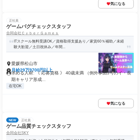
気になる
正社員
ゲームバグチェックスタッフ
合同会社ＣｙｂｅｒＧａｍｅｓ
ITスクール無料受講OK／資格取得支援あり／家賃60％補助／未経
験大歓迎／土日祝休み／年間...
愛媛県松山市
月給29万9700円以上
求める人材: 《 応募資格 》 40歳未満 （例外事由3号のイ・長
期キャリア形成...
在宅OK
気になる
NEW
正社員
ゲーム品質チェックスタッフ
合同会社SKY