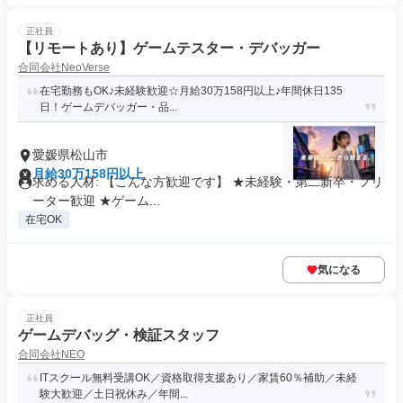
正社員
【リモートあり】ゲームテスター・デバッガー
合同会社NeoVerse
在宅勤務もOK♪未経験歓迎☆月給30万158円以上♪年間休日135
日！ゲームデバッガー・品...
愛媛県松山市
月給30万158円以上
求める人材: 【こんな方歓迎です】 ★未経験・第二新卒・フリ
ーター歓迎 ★ゲーム...
在宅OK
気になる
正社員
ゲームデバッグ・検証スタッフ
合同会社NEO
ITスクール無料受講OK／資格取得支援あり／家賃60％補助／未経
験大歓迎／土日祝休み／年間...