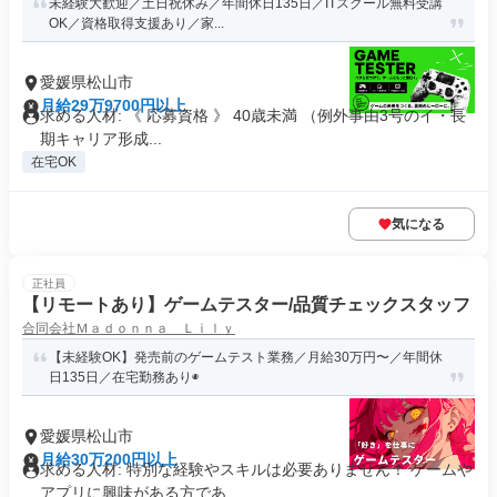
未経験大歓迎／土日祝休み／年間休日135日／ITスクール無料受講
OK／資格取得支援あり／家...
愛媛県松山市
月給29万9700円以上
求める人材: 《 応募資格 》 40歳未満 （例外事由3号のイ・長
期キャリア形成...
在宅OK
気になる
正社員
【リモートあり】ゲームテスター/品質チェックスタッフ
合同会社Ｍａｄｏｎｎａ Ｌｉｌｙ
【未経験OK】発売前のゲームテスト業務／月給30万円〜／年間休
日135日／在宅勤務あり◉
愛媛県松山市
月給30万200円以上
求める人材: 特別な経験やスキルは必要ありません！ ゲームや
アプリに興味がある方であ...