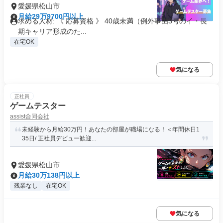
愛媛県松山市
月給29万9700円以上
求める人材: 《 応募資格 》 40歳未満（例外事由3号のイ・長
期キャリア形成のた...
在宅OK
気になる
正社員
ゲームテスター
assist合同会社
未経験から月給30万円！あなたの部屋が職場になる！＜年間休日1
35日/ 正社員デビュー歓迎...
愛媛県松山市
月給30万138円以上
残業なし
在宅OK
気になる