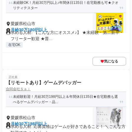
未経験OK！月給30万円以上♪年間休日135日！在宅勤務も可★クオ
リティテスター
愛媛県松山市
月給30万180円以上
求める人材: 【こんな方にオススメ♪】 ★未経験・第二新卒・
フリーター歓迎 ★普...
在宅OK
気になる
正社員
【リモートあり】ゲームデバッガー
合同会社Ｓａｉ
未経験歓迎！月給30万198円以上＆年間休日135日★在宅勤務も選
べるゲームデバッガー・品...
愛媛県松山市
月給30万198円以上
求める人材: 応募資格はゲームが好きであること！ ＼こんな方