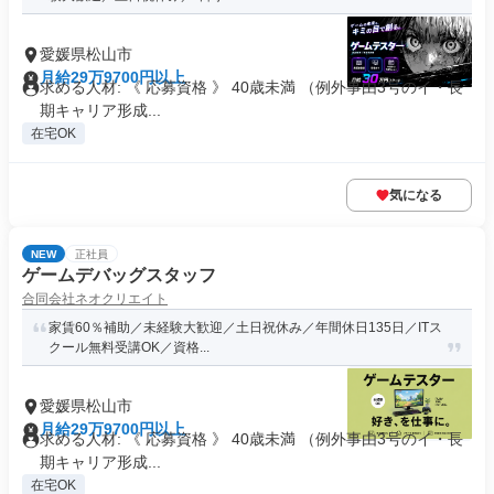
愛媛県松山市
月給29万9700円以上
求める人材: 《 応募資格 》 40歳未満 （例外事由3号のイ・長
期キャリア形成...
在宅OK
気になる
NEW
正社員
ゲームデバッグスタッフ
合同会社ネオクリエイト
家賃60％補助／未経験大歓迎／土日祝休み／年間休日135日／ITス
クール無料受講OK／資格...
愛媛県松山市
月給29万9700円以上
求める人材: 《 応募資格 》 40歳未満 （例外事由3号のイ・長
期キャリア形成...
在宅OK