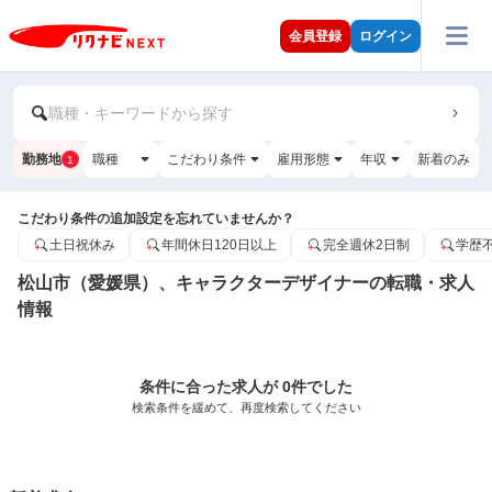
会員登録
ログイン
職種・キーワードから探す
勤務地
職種
こだわり条件
雇用形態
年収
新着のみ
1
こだわり条件の追加設定を忘れていませんか？
土日祝休み
年間休日120日以上
完全週休2日制
学歴
松山市（愛媛県）、キャラクターデザイナーの転職・求人
情報
条件に合った求人が 0件でした
検索条件を緩めて、再度検索してください