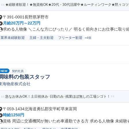
★経験者歓迎！★無資格OK★20代・30代活躍中★ルーティンワーク★黙々コ
〒391-0001長野県茅野市
月給20万円～22万円
求める人物像 ＼こんな方にぴったり／ 明るく前向きにお仕事に取り組め
業界未経験歓迎
主婦・主夫歓迎
フリーター歓迎
+4個
NEW
契約社員
調味料の包装スタッフ
東海物産株式会社
急なお休みOK！土日祝休み･日勤のみ･残業ほぼ無しの工場シゴト！
〒059-1434北海道勇払郡安平町早来富岡
時給1250円
資格 周辺に交通機関が無いため車通勤できる方 求める人物像 未経験者.