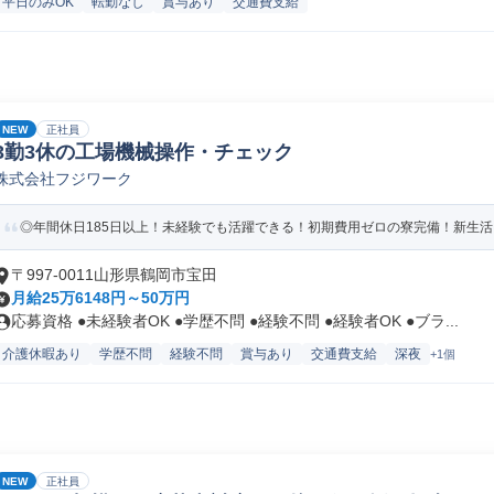
平日のみOK
転勤なし
賞与あり
交通費支給
NEW
正社員
3勤3休の工場機械操作・チェック
株式会社フジワーク
◎年間休日185日以上！未経験でも活躍できる！初期費用ゼロの寮完備！新生
〒997-0011山形県鶴岡市宝田
月給25万6148円～50万円
応募資格 ●未経験者OK ●学歴不問 ●経験不問 ●経験者OK ●ブラ...
介護休暇あり
学歴不問
経験不問
賞与あり
交通費支給
深夜
+1個
NEW
正社員