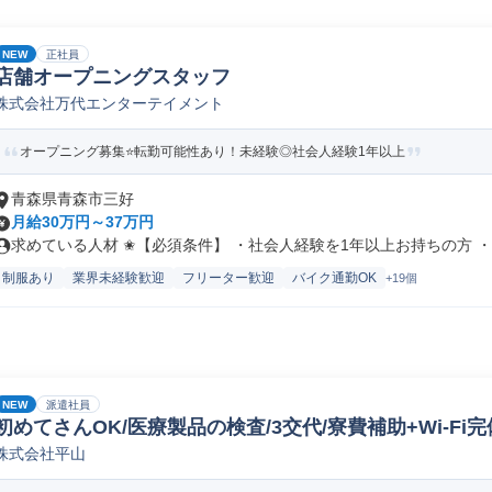
NEW
正社員
店舗オープニングスタッフ
株式会社万代エンターテイメント
オープニング募集⭐転勤可能性あり！未経験◎社会人経験1年以上
青森県青森市三好
月給30万円～37万円
求めている人材 ✬【必須条件】 ・社会人経験を1年以上お持ちの方 ・チ
制服あり
業界未経験歓迎
フリーター歓迎
バイク通勤OK
+19個
NEW
派遣社員
初めてさんOK/医療製品の検査/3交代/寮費補助+Wi-Fi完
株式会社平山