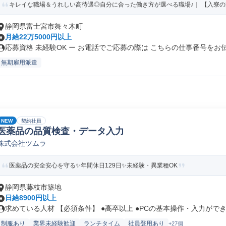
キレイな職場＆うれしい高待遇◎自分に合った働き方が選べる職場♪｜ 【入寮の方】
静岡県富士宮市舞々木町
月給22万5000円以上
応募資格 未経験OK ー お電話でご応募の際は こちらの仕事番号をお伝.
無期雇用派遣
NEW
契約社員
医薬品の品質検査・データ入力
株式会社ツムラ
医薬品の安全安心を守る✨年間休日129日✨未経験・異業種OK
静岡県藤枝市築地
日給8900円以上
求めている人材 【必須条件】 ●高卒以上 ●PCの基本操作・入力ができ.
制服あり
業界未経験歓迎
ランチタイム
社員登用あり
+27個