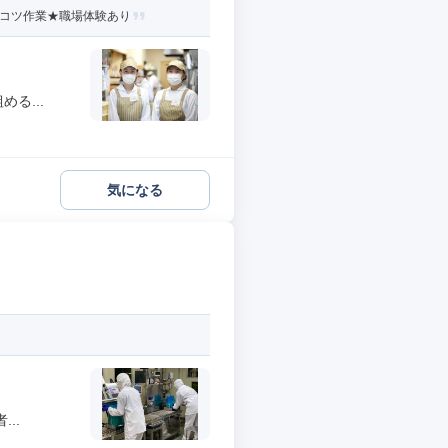
ツコツ作業★職場体験あり
る...
気になる
..