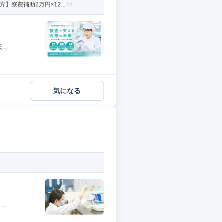
寮費補助2万円×12...
..
気になる
..