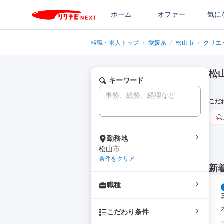
ホーム
オファー
気に
転職・求人トップ
/
愛媛県
/
松山市
/
クリエ
松
キーワード
こだ
勤務地
松山市
条件をクリア
新
職種
こだわり条件