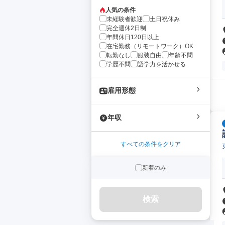
人気の条件
未経験者歓迎
土日祝休み
完全週休2日制
年間休日120日以上
在宅勤務（リモートワーク）OK
転勤なし
服装自由
年齢不問
学歴不問
語学力を活かせる
雇用形態
年収
すべての条件をクリア
新着のみ
検索