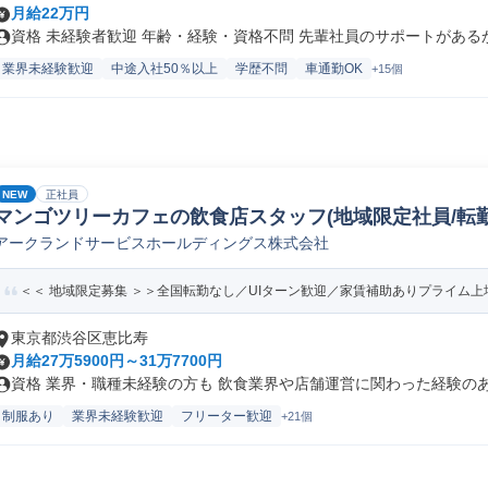
月給22万円
資格 未経験者歓迎 年齢・経験・資格不問 先輩社員のサポートがあるから
業界未経験歓迎
中途入社50％以上
学歴不問
車通勤OK
+15個
NEW
正社員
マンゴツリーカフェの飲食店スタッフ(地域限定社員/転勤
アークランドサービスホールディングス株式会社
＜＜ 地域限定募集 ＞＞全国転勤なし／UIターン歓迎／家賃補助ありプライム上場
東京都渋谷区恵比寿
月給27万5900円～31万7700円
資格 業界・職種未経験の方も 飲食業界や店舗運営に関わった経験のある
制服あり
業界未経験歓迎
フリーター歓迎
+21個