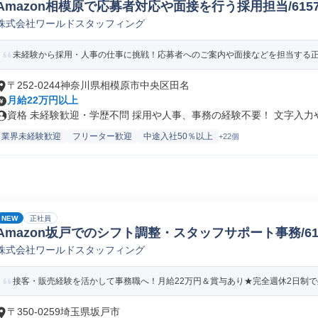
Amazon相模原で応募者対応や面接を行う採用担当/61578_
株式会社ワールドスタッフィング
未経験から採用・人事の仕事に挑戦！応募者へのご案内や面接などを担当する正社
〒252-0244神奈川県相模原市中央区田名
月給22万円以上
資格 未経験歓迎・学歴不問 採用や人事、事務の経験不要！ 文字入力やE
業界未経験歓迎
フリーター歓迎
中途入社50％以上
+22個
NEW
正社員
Amazon坂戸でのシフト調整・スタッフサポート事務/61578
株式会社ワールドスタッフィング
接客・販売経験を活かして事務職へ！月給22万円＆賞与あり★完全週休2日制で残
〒350-0259埼玉県坂戸市