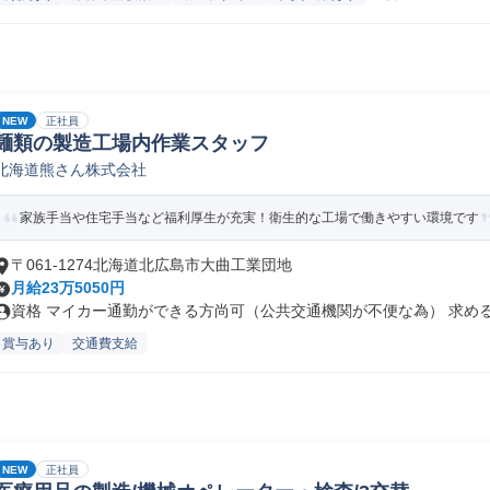
NEW
正社員
麺類の製造工場内作業スタッフ
北海道熊さん株式会社
家族手当や住宅手当など福利厚生が充実！衛生的な工場で働きやすい環境です
〒061-1274北海道北広島市大曲工業団地
月給23万5050円
資格 マイカー通勤ができる方尚可（公共交通機関が不便な為） 求める人
賞与あり
交通費支給
NEW
正社員