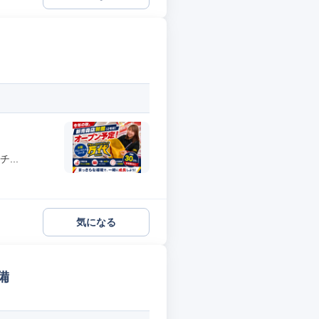
...
気になる
備