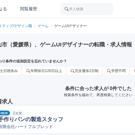
なる
閲覧履歴
求人検索
イティブ/デザイン職
/
ゲーム
/
ゲームUIデザイナー
山市（愛媛県）、ゲームUIデザイナーの転職・求人情報
わり条件の追加設定を忘れていませんか？
土日祝休み
年間休日120日以上
完全週休2日制
学歴不問
条件に合った求人が 0件でした
検索条件を緩めて、再度検索してください
着求人
NEW
正社員
手作りパンの製造スタッフ
有限会社ハートフルブレッド