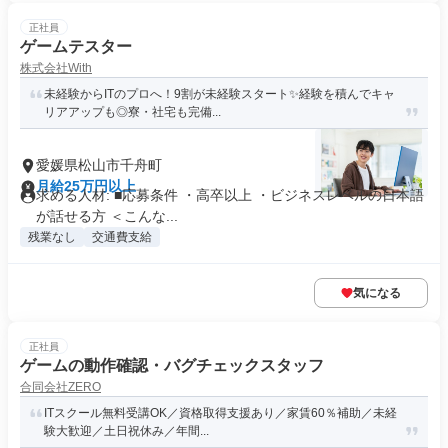
正社員
ゲームテスター
株式会社With
未経験からITのプロへ！9割が未経験スタート✨経験を積んでキャ
リアアップも◎寮・社宅も完備...
愛媛県松山市千舟町
月給25万円以上
求める人材: ■応募条件 ・高卒以上 ・ビジネスレベルの日本語
が話せる方 ＜こんな...
残業なし
交通費支給
気になる
正社員
ゲームの動作確認・バグチェックスタッフ
合同会社ZERO
ITスクール無料受講OK／資格取得支援あり／家賃60％補助／未経
験大歓迎／土日祝休み／年間...