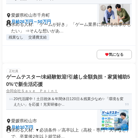
愛媛県松山市千舟町
月給26万円～50万円
求める人材: 「ゲームが好き」 「ゲーム業界に関わる仕事がし
たい」 ⇒そんな想いがあ...
残業なし
交通費支給
気になる
正社員
ゲームテスター/未経験歓迎!引越し全額負担・家賃補助5
0%で新生活応援
合同会社Ｓａｖｅ Ｐｏｉｎｔ
20代活躍中！土日祝休＆年間休日120日＆残業少なめ✨「環境を変
えたい」を応援！充実研修か...
愛媛県松山市
月給30万円
求める人材: ▼必須条件 ✅高卒以上（高校・専門・大学など）
で、卒業後2年以上就労経...