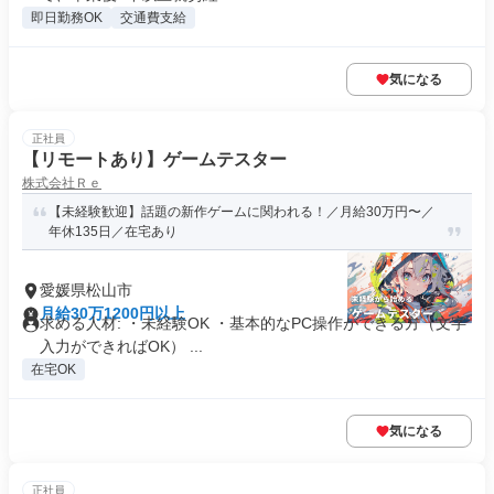
即日勤務OK
交通費支給
気になる
正社員
【リモートあり】ゲームテスター
株式会社Ｒｅ
【未経験歓迎】話題の新作ゲームに関われる！／月給30万円〜／
年休135日／在宅あり
愛媛県松山市
月給30万1200円以上
求める人材: ・未経験OK ・基本的なPC操作ができる方（文字
入力ができればOK） ...
在宅OK
気になる
正社員