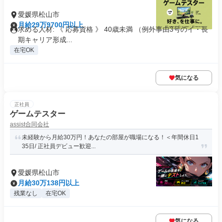
愛媛県松山市
月給29万9700円以上
求める人材: 《 応募資格 》 40歳未満 （例外事由3号のイ・長
期キャリア形成...
在宅OK
気になる
正社員
ゲームテスター
assist合同会社
未経験から月給30万円！あなたの部屋が職場になる！＜年間休日1
35日/ 正社員デビュー歓迎...
愛媛県松山市
月給30万138円以上
残業なし
在宅OK
気になる