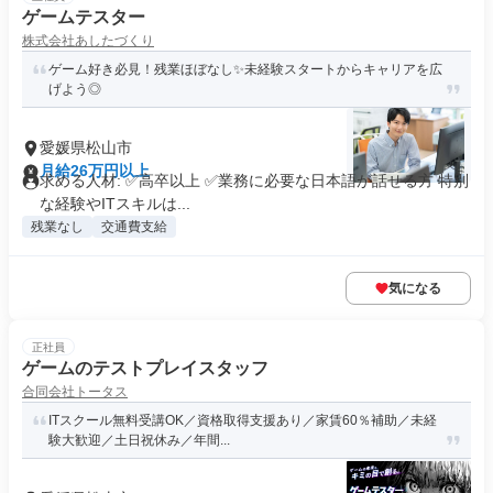
ゲームテスター
株式会社あしたづくり
ゲーム好き必見！残業ほぼなし✨未経験スタートからキャリアを広
げよう◎
愛媛県松山市
月給26万円以上
求める人材: ✅高卒以上 ✅業務に必要な日本語が話せる方 特別
な経験やITスキルは...
残業なし
交通費支給
気になる
正社員
ゲームのテストプレイスタッフ
合同会社トータス
ITスクール無料受講OK／資格取得支援あり／家賃60％補助／未経
験大歓迎／土日祝休み／年間...