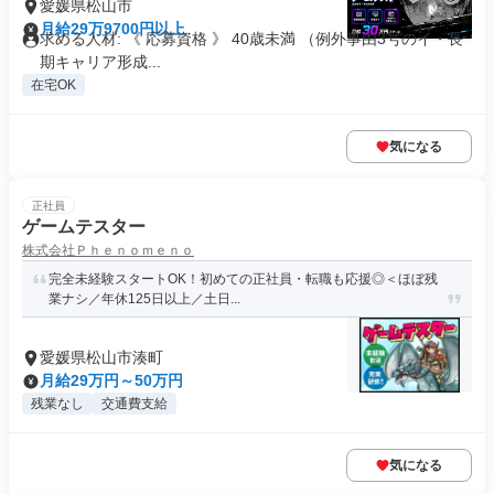
愛媛県松山市
月給29万9700円以上
求める人材: 《 応募資格 》 40歳未満 （例外事由3号のイ・長
期キャリア形成...
在宅OK
気になる
正社員
ゲームテスター
株式会社Ｐｈｅｎｏｍｅｎｏ
完全未経験スタートOK！初めての正社員・転職も応援◎＜ほぼ残
業ナシ／年休125日以上／土日...
愛媛県松山市湊町
月給29万円～50万円
残業なし
交通費支給
気になる