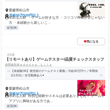
愛媛県松山市
月給30万520円以上
求める人材: ・ゲームが好きな方 ・コツコツ作業が苦じゃない
方 ・未経験から新しいこ...
在宅OK
気になる
正社員
【リモートあり】ゲームテスター/品質チェックスタッフ
合同会社Ｍａｄｏｎｎａ Ｌｉｌｙ
【未経験OK】発売前のゲームテスト業務／月給30万円〜／年間休
日135日／在宅勤務あり◉
愛媛県松山市
月給30万200円以上
求める人材: 特別な経験やスキルは必要ありません！ ゲームや
アプリに興味がある方であ...
在宅OK