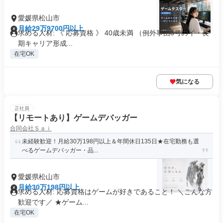
愛媛県松山市
月給29万9700円以上
求める人材: 《 応募資格 》 40歳未満 （例外事由3号のイ・長
期キャリア形成...
在宅OK
気になる
正社員
【リモートあり】ゲームデバッガー
合同会社Ｓａｉ
未経験歓迎！月給30万198円以上＆年間休日135日★在宅勤務も選
べるゲームデバッガー・品...
愛媛県松山市
月給30万198円以上
求める人材: 応募資格はゲームが好きであること！ ＼こんな方
歓迎です／ ★ゲーム...
在宅OK