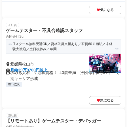
気になる
正社員
ゲームテスター・不具合確認スタッフ
合同会社Sun
ITスクール無料受講OK／資格取得支援あり／家賃60％補助／未経
験大歓迎／土日祝休み／年間...
愛媛県松山市
月給29万9700円以上
求める人材: 《 応募資格 》 40歳未満 （例外事由3号のイ・長
期キャリア形成...
在宅OK
気になる
正社員
【リモートあり】ゲームテスター・デバッガー