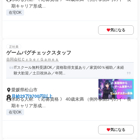
期キャリア形成...
在宅OK
気になる
正社員
ゲームバグチェックスタッフ
合同会社ＣｙｂｅｒＧａｍｅｓ
ITスクール無料受講OK／資格取得支援あり／家賃60％補助／未経
験大歓迎／土日祝休み／年間...
愛媛県松山市
月給29万9700円以上
求める人材: 《 応募資格 》 40歳未満 （例外事由3号のイ・長
期キャリア形成...
在宅OK
気になる