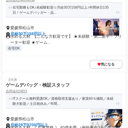
合同会社NeoVerse
在宅勤務もOK♪未経験歓迎☆月給30万158円以上♪年間休日135
日！ゲームデバッガー・品...
愛媛県松山市
月給30万158円以上
求める人材: 【こんな方歓迎です】 ★未経験・第二新卒・フリ
ーター歓迎 ★ゲーム...
在宅OK
気になる
正社員
ゲームデバッグ・検証スタッフ
合同会社NEO
ITスクール無料受講OK／資格取得支援あり／家賃60％補助／未経
験大歓迎／土日祝休み／年間...
愛媛県松山市
月給29万9700円以上
求める人材: 《 応募資格 》 40歳未満 （例外事由3号のイ・長