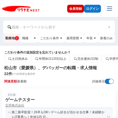
会員登録
ログイン
職種・キーワードから探す
勤務地
職種
こだわり条件
雇用形態
年収
新着のみ
1
こだわり条件の追加設定を忘れていませんか？
土日祝休み
年間休日120日以上
完全週休2日制
学歴
松山市（愛媛県）、デバッガーの転職・求人情報
22
件
1
〜
22
件目を表示中
関連度順
新着順
詳細表示
正社員
ゲームテスター
宝昇株式会社
第二新卒歓迎！26卒もOK✨ゲーム好きが活かせる仕事！未経験か
らIT業界へ！年休125 日...