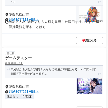
へ！
愛媛県松山市
月給30万118円以上
求める人材: 経験よりも人柄を重視した採用を行います。 機密
保持義務を守ることはも...
気になる
正社員
ゲームテスター
合同会社RISE
未経験から月給30万円！あなたの部屋が職場になる！＜年間休日1
35日/ 正社員デビュー歓迎...
愛媛県松山市
月給30万221円以上
残業なし
在宅OK