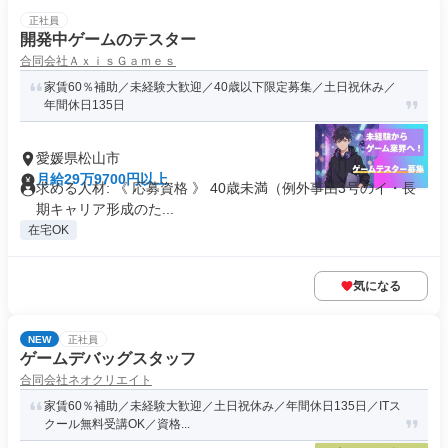
正社員
開発中ゲームのテスター
合同会社ＡｘｉｓＧａｍｅｓ
家賃60％補助／未経験大歓迎／40歳以下限定募集／土日祝休み／
年間休日135日
愛媛県松山市
月給29万9700円以上
求める人材: 《 応募資格 》 40歳未満（例外事由3号のイ・長
期キャリア形成のた...
在宅OK
気になる
NEW
正社員
ゲームデバッグスタッフ
合同会社ネオクリエイト
家賃60％補助／未経験大歓迎／土日祝休み／年間休日135日／ITス
クール無料受講OK／資格...