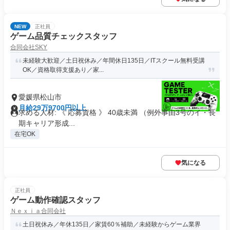
NEW
正社員
ゲーム品質チェックスタッフ
合同会社SKY
未経験大歓迎／土日祝休み／年間休日135日／ITスクール無料受講
OK／資格取得支援あり／家...
愛媛県松山市
月給29万9700円以上
求める人材: 《 応募資格 》 40歳未満 （例外事由3号のイ・長
期キャリア形成...
在宅OK
気になる
正社員
ゲーム動作確認スタッフ
Ｎｅｘｉａ合同会社
土日祝休み／年休135日／家賃60％補助／未経験からゲーム業界