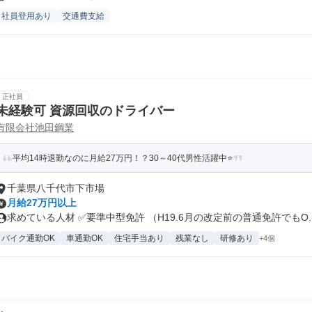
社員登用あり
交通費支給
正社員
未経験可 資源回収のドライバー
有限会社池田鋼業
平均14時退勤なのに月給27万円！？30～40代男性活躍中⭐
千葉県八千代市下市場
月給27万円以上
求めている人材 ✅要準中型免許 （H19.6月の改定前の普通免許でもO..
バイク通勤OK
車通勤OK
住宅手当あり
残業なし
研修あり
+4個