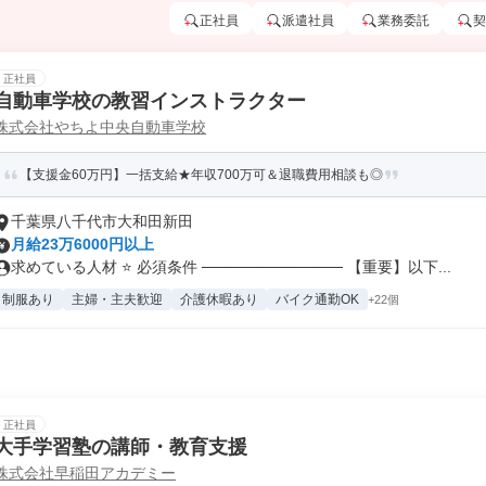
正社員
派遣社員
業務委託
契
正社員
自動車学校の教習インストラクター
株式会社やちよ中央自動車学校
【支援金60万円】一括支給★年収700万可＆退職費用相談も◎
千葉県八千代市大和田新田
月給23万6000円以上
求めている人材 ⭐ 必須条件 ───────────── 【重要】以下...
制服あり
主婦・主夫歓迎
介護休暇あり
バイク通勤OK
+22個
正社員
大手学習塾の講師・教育支援
株式会社早稲田アカデミー