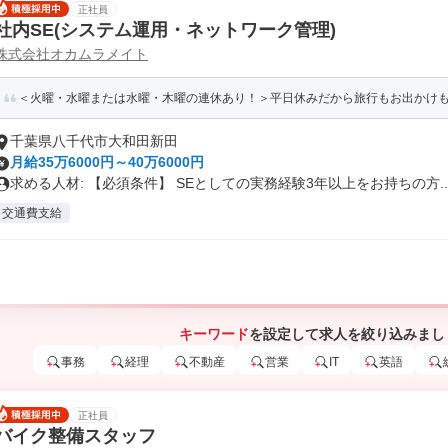
正社員
社内SE(システム運用・ネットワーク管理)
株式会社オカムラメイト
＜火曜・水曜または水曜・木曜の連休あり！＞平日休みだから旅行もお出かけも快適
千葉県八千代市大和田新田
月給35万6000円～40万6000円
求める人材: 【必須条件】 SEとしての実務経験3年以上をお持ちの方..
交通費支給
キーワード
を設定して求人を絞り込みまし
事務
経理
不動産
営業
IT
英語
正社員
バイク整備スタッフ