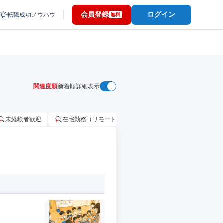
会員登録
ログイン
転職成功ノウハウ
無料
関連度順
新着順
詳細表示
未経験者歓迎
在宅勤務（リモートワーク）OK
家賃補助・住宅手当