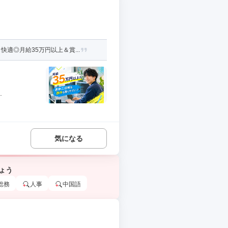
◎月給35万円以上＆賞...
.
気になる
ょう
総務
人事
中国語