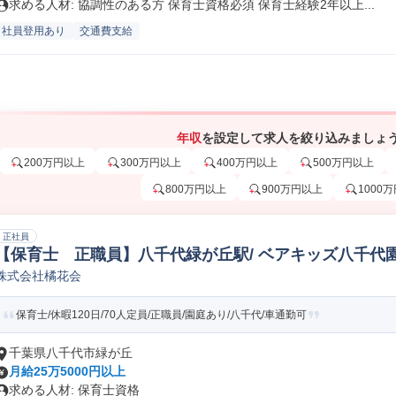
求める人材: 協調性のある方 保育士資格必須 保育士経験2年以上...
社員登用あり
交通費支給
年収
を設定して求人を絞り込みましょ
200万円以上
300万円以上
400万円以上
500万円以上
800万円以上
900万円以上
1000
正社員
【保育士 正職員】八千代緑が丘駅/ ベアキッズ八千代園
株式会社橘花会
保育士/休暇120日/70人定員/正職員/園庭あり/八千代/車通勤可
千葉県八千代市緑が丘
月給25万5000円以上
求める人材: 保育士資格