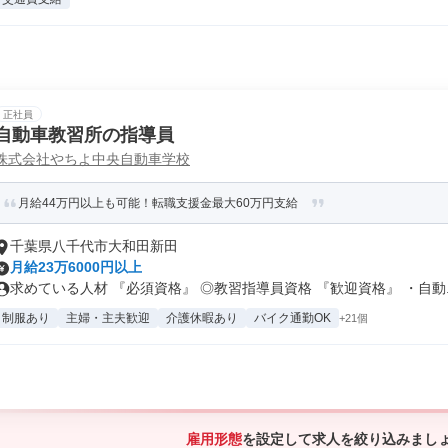
正社員
自動車教習所の指導員
株式会社やちよ中央自動車学校
月給44万円以上も可能！転職支援金最大60万円支給
千葉県八千代市大和田新田
月給23万6000円以上
求めている人材 『必須資格』 ◎教習指導員資格 『歓迎資格』 ・自動..
制服あり
主婦・主夫歓迎
介護休暇あり
バイク通勤OK
+21個
雇用形態
を設定して求人を絞り込みまし