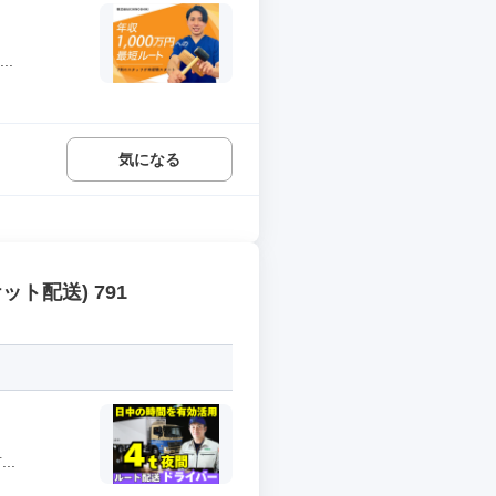
.
気になる
ト配送) 791
..