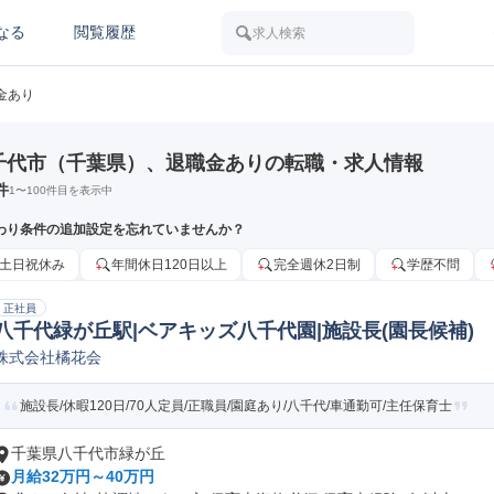
なる
閲覧履歴
求人検索
金あり
千代市（千葉県）、退職金ありの転職・求人情報
件
1
〜
100
件目を表示中
わり条件の追加設定を忘れていませんか？
土日祝休み
年間休日120日以上
完全週休2日制
学歴不問
正社員
八千代緑が丘駅|ベアキッズ八千代園|施設長(園長候補)
株式会社橘花会
施設長/休暇120日/70人定員/正職員/園庭あり/八千代/車通勤可/主任保育士
千葉県八千代市緑が丘
月給32万円～40万円