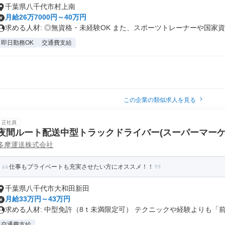
千葉県八千代市村上南
月給26万7000円～40万円
求める人材: ◎無資格・未経験OK また、スポーツトレーナーや国家資..
即日勤務OK
交通費支給
この企業の類似求人を見る
正社員
夜間ルート配送中型トラックドライバー(スーパーマーケッ
多摩運送株式会社
仕事もプライベートも充実させたい方にオススメ！！
千葉県八千代市大和田新田
月給33万円～43万円
求める人材: 中型免許（8ｔ未満限定可） テクニックや経験よりも「前.
交通費支給