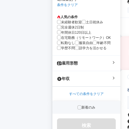
条件をクリア
人気の条件
未経験者歓迎
土日祝休み
完全週休2日制
年間休日120日以上
在宅勤務（リモートワーク）OK
転勤なし
服装自由
年齢不問
学歴不問
語学力を活かせる
雇用形態
年収
すべての条件をクリア
新着のみ
検索