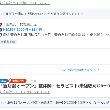
株式会社バイク館イエローハット
”好き”を仕事に！大切なのはバイクが好きな気持ちです！
千葉県八千代市緑が丘
月給25万3000円～32万円
資格 普通自動車四輪免許（MT） 普通自動二輪免許以上 ※上記２つの資
交通費支給
この企業の類似求人を見る
NEW
正社員
「新店舗オープン」整体師・セラピスト/未経験可/20〜
株式会社ＩＣＨＩＮＯＳＨＩＫＩ
＜26年11月オープン予定＞未経験可｜20〜30代活躍中｜業界トップレベルの給与