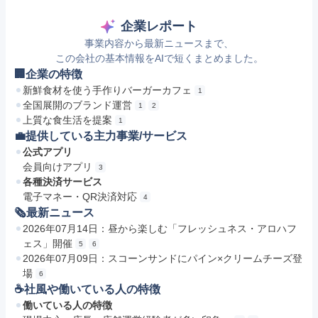
企業レポート
事業内容から最新ニュースまで、
この会社の基本情報をAIで短くまとめました。
🏢企業の特徴
新鮮食材を使う手作りバーガーカフェ
1
全国展開のブランド運営
1
2
上質な食生活を提案
1
💼提供している主力事業/サービス
公式アプリ
会員向けアプリ
3
各種決済サービス
電子マネー・QR決済対応
4
🗞最新ニュース
2026年07月14日：昼から楽しむ「フレッシュネス・アロハフ
ェス」開催
5
6
2026年07月09日：スコーンサンドにパイン×クリームチーズ登
場
6
☕️社風や働いている人の特徴
働いている人の特徴