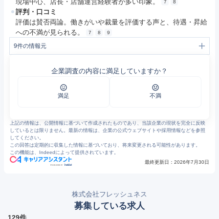
現場中心、店長・店舗運営経験者が多い印象。
7
8
評判・口コミ
評価は賛否両論。働きがいや裁量を評価する声と、待遇・昇給
への不満が見られる。
7
8
9
9
件の情報元
1
企業情報 | 株式会社フレッシュネス
2
採用情報 | 株式会社フレッシュネス
企業調査の内容に満足していますか？
3
アプリ | FRESHNESS BURGER フレッシュネスバーガー
4
各種決済サービス | 株式会社フレッシュネス
5
https://www.freshnessburger.co.jp/brandnews/4917/
6
FRESHNESS BURGER フレッシュネスバーガー
満足
不満
7
https://www.openwork.jp/company.php?m_id=a0910000000G2HN
8
https://jobtalk.jp/companies/7313649/answers
9
フレッシュネスの評判・口コミ - エン カイシャの評判
上記の情報は、公開情報に基づいて作成されたものであり、当該企業の現状を完全に反映
しているとは限りません。最新の情報は、企業の公式ウェブサイトや採用情報などを参照
してください。
この回答は定期的に収集した情報に基づいており、将来変更される可能性があります。
この機能は、Indeedによって提供されています。
最終更新日：
2026年7月30日
株式会社フレッシュネス
募集している求人
129件