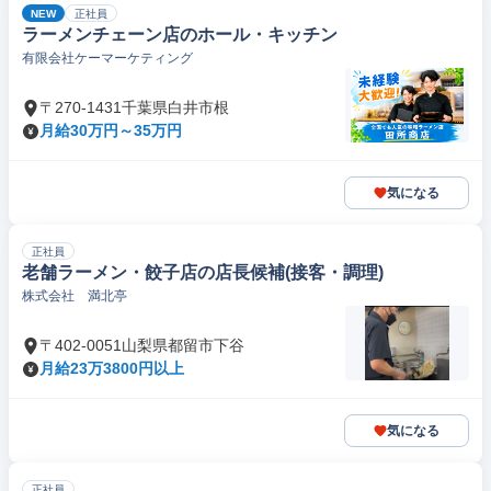
NEW
正社員
ラーメンチェーン店のホール・キッチン
有限会社ケーマーケティング
〒270-1431千葉県白井市根
月給30万円～35万円
気になる
正社員
老舗ラーメン・餃子店の店長候補(接客・調理)
株式会社 満北亭
〒402-0051山梨県都留市下谷
月給23万3800円以上
気になる
正社員