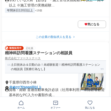
求めている人材 【必須】 ・施工管理実務経験3年以上 ・高卒
以上 ※施工管理の実務経験...
年間休日120日以上
+18個
気になる
この企業の類似求人を見る
正社員
精神科訪問看護ステーションの相談員
株式会社ファーストナース
土日祝休み＆日勤のみ！未経験歓迎！精神科訪問看護ステーション
の相談員【医療行為なし】
千葉県印西市小林
月給22万5000円以上
資格・経験 普通自動車免許必須（社用車利用） 未経験者歓迎
基本的なPC入力や書類作成...
制服あり
業界未経験歓迎
+13個
ホーム
オファー
気になる