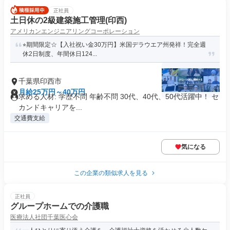
正社員
土日休の2級建築施工管理(印西)
アメリカンエンジニアリングコーポレーション
⭐︎期間限定☆【入社祝い金30万円】米国デラウエア州発祥！完全週
休2日制度、年間休日124...
千葉県印西市
月給25万円～40万円
求める人材: 学歴不問 年齢不問 30代、40代、50代活躍中！ セ
カンドキャリアを...
交通費支給
気になる
この企業の類似求人を見る
正社員
グループホームでの介護職
医療法人社団千葉医心会