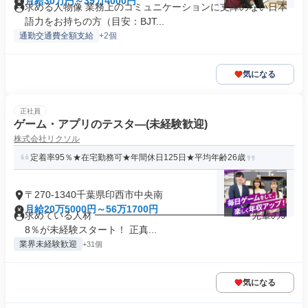
月給30万円～39万4000円
求める人物像 業務上のコミュニケーションに支障のない日本
語力をお持ちの方（目安：BJT...
通勤交通費全額支給
+2個
気になる
正社員
ゲーム・アプリのテスタ―(未経験歓迎)
株式会社リクソル
定着率95％★在宅勤務可★年間休日125日★平均年齢26歳
〒270-1340千葉県印西市中央南
月給20万5000円～56万1700円
求めている人材 ━━━━━━━━━━━━━━━━ 先輩の9
8％が未経験スタート！ 正真...
業界未経験歓迎
+31個
気になる