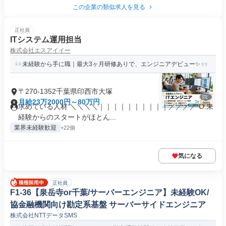
この企業の類似求人を見る
正社員
ITシステム運用担当
株式会社エスアイイー
未経験から手に職｜最大3ヶ月研修ありで、エンジニアデビュー✨
〒270-1352千葉県印西市大塚
月給23万2000円～80万円
求めている人材 ＼＼＼＼｜｜｜｜｜｜｜｜｜｜／／／／ O.未
経験からのスタートがほとん...
業界未経験歓迎
+22個
気になる
正社員
F1-36【泉岳寺or千葉/サーバーエンジニア】未経験OK/
協金融機関向け勘定系基盤 サーバーサイドエンジニア
株式会社NTTデータSMS