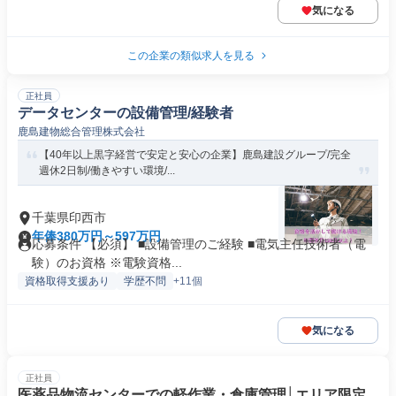
気になる
この企業の類似求人を見る
正社員
データセンターの設備管理/経験者
鹿島建物総合管理株式会社
【40年以上黒字経営で安定と安心の企業】鹿島建設グループ/完全
週休2日制/働きやすい環境/...
千葉県印西市
年俸380万円～597万円
応募条件 【必須】 ■設備管理のご経験 ■電気主任技術者（電
験）のお資格 ※電験資格...
資格取得支援あり
学歴不問
+11個
気になる
正社員
医薬品物流センターでの軽作業・倉庫管理│エリア限定