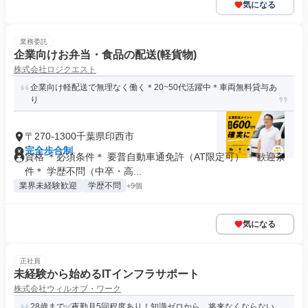
気になる
業務委託
企業向けお弁当・食品の配送(軽貨物)
株式会社ロジクエスト
企業向け軽配送で無理なく働く＊20~50代活躍中＊車両無料貸与あ
り
〒270-1300千葉県印西市
完全歩合制
資格 ＊必須条件＊ 要普自動車通免許（AT限定可） ＊歓迎条
件＊ 学歴不問（中卒・高...
業界未経験歓迎
学歴不問
+9個
気になる
正社員
未経験から始めるITインフラサポート
株式会社ウィルオブ・ワーク
28歳まで✅夜勤月5回程度あり！知識ゼロから、将来なくならない