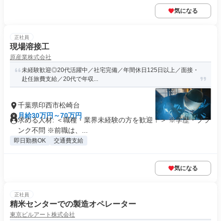
気になる
正社員
現場溶接工
原産業株式会社
未経験歓迎◎20代活躍中／社宅完備／年間休日125日以上／面接・
赴任旅費支給／20代で年収...
千葉県印西市松崎台
月給30万円～70万円
求める人材: ＜職種・業界未経験の方を歓迎！＞ ※学歴・ブラ
ンク不問 ※前職は、...
即日勤務OK
交通費支給
気になる
正社員
精米センターでの製造オペレーター
東京ビルアート株式会社