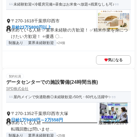
未経験歓迎⭐冷暖房完備⭐昼食はお米食べ放題⭐残業なしも可♪
〒270-1618千葉県印西市
月給23万5800円以上
求めている人材 ✅業界未経験の方歓迎！ ✅精米作業を身につ
けたい方歓迎！ ⭐優遇 〇...
制服あり
業界未経験歓迎
+24個
気になる
契約社員
データセンターでの施設警備(24時間当務)
SPD株式会社
屋内メインで快適勤務◎未経験歓迎♪50代・60代も活躍中✨
〒270-1352千葉県印西市大塚
日給1万9408円～2万558円
求めている人材 ══════════════════ 履歴書の空白や
転職回数は問いませ...
制服あり
業界未経験歓迎
+25個