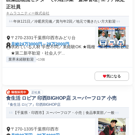
正社員
キムラユニティー株式会社
年休121日／冷暖房完備／賞与年2回／地元で働きたい方大歓迎
〒270-2331千葉県印西市みどり台
月給24万3000円～28万2000円
求めている人材 学歴不問／未経験OK ★職種・業種未経験歓迎
★第二新卒歓迎・社会人デ...
業界未経験歓迎
+13個
気になる
正社員
食生活 ロピア 印西BIGHOP店 スーパーフロア 小売
『食生活 ロピア』印西BIGHOP店
【千葉県・印西市】スーパーフロア・小売｜食品事業部／一般
〒270-1335千葉県印西市