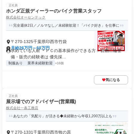
正社員
ホンダ正規ディーラーのバイク営業スタッフ
株式会社オーセンテック
完全週休2日／ノルマなし／未経験歓迎！「バイク好き」を仕事に
〒270-1325千葉県印西市竹袋
月給26万円～60万円
求めている人材 ＊ＰＣの基本操作ができる方 ✅自動二輪整
備・販売の経験者は 優先採...
制服あり
業界未経験歓迎
+16個
気になる
正社員
展示場でのアドバイザー(営業職)
株式会社一条工務店
あなたの「気配り」が活きる◆未経験から年収1,200万以上も
〒270-1331千葉県印西市牧の原