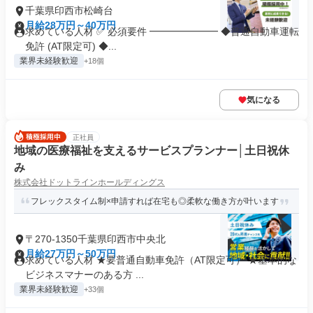
千葉県印西市松崎台
月給28万円～40万円
求めている人材 ✅ 必須要件 ━━━━━━━ ◆普通自動車運転
免許 (AT限定可) ◆...
業界未経験歓迎
+18個
気になる
正社員
地域の医療福祉を支えるサービスプランナー│土日祝休
み
株式会社ドットラインホールディングス
フレックスタイム制×申請すれば在宅も◎柔軟な働き方が叶います
〒270-1350千葉県印西市中央北
月給27万円～50万円
求めている人材 ★要普通自動車免許（AT限定可） ★基本的な
ビジネスマナーのある方 ...
業界未経験歓迎
+33個