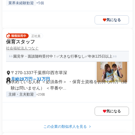
業界未経験歓迎
+5個
気になる
正社員
保育スタッフ
社会福祉法人つなぐ
園見学・面談随時受付中！✅大きな行事なし✅年休125日以上
〒270-1337千葉県印西市草深
月給28万円～31万円
求めている人材 ＜必須条件＞ ・保育士資格をお持ちの方（経
験は問いません） ＜早番や...
主婦・主夫歓迎
+23個
気になる
この企業の類似求人を見る