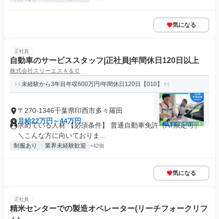
気になる
正社員
自動車のサービススタッフ|正社員|年間休日120日以上
株式会社スリーエスＡ＆Ｃ
未経験から3年目年収600万円/年間休日120日【010】
〒270-1346千葉県印西市多々羅田
月給22万円～44万円
求めている人材 【必須条件】 普通自動車免許（AT限定可）
＼こんな方に向いておりま...
制服あり
業界未経験歓迎
+42個
気になる
正社員
精米センターでの製造オペレーター(リーチフォークリフ