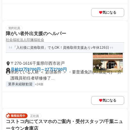
気になる
契約社員
障がい者外出支援のヘルパー
社会福祉法人印旛福祉会
「入社後に資格取得」でもOK！資格取得支援あり♪年休126日
〒270-1616千葉県印西市岩戸
月給23万9700円～27万2700円
求めている人材 ＜ 必須条件 ＞ ・要普通免許(AT限定可) ・介
護職員初任者研修修了...
業界未経験歓迎
+24個
気になる
正社員
コストコ内にてスマホのご案内・受付スタッフ/千葉ニュ
ータウン倉庫店