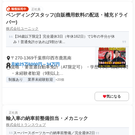
正社員
ベンディングスタッフ(自販機用飲料の配送・補充ドライ
バー)
株式会社ユーニック
【34歳以下限定】完全週休3日（年休162日）で1年の半分が休
み！普通免許があれば9割が未...
〒270-1369千葉県印西市鹿黒南
月給25万6000円～34万円
資格 ・要普通自動車免許（AT限定可） ・学歴不問、経験不問
・未経験者歓迎（9割以上...
制服あり
業界未経験歓迎
+20個
気になる
正社員
輸入車の納車前整備担当・メカニック
株式会社トランスウェブ
スーパースポーツカーの納車前整備／完全週休2日