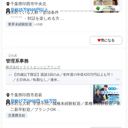
千葉県印西市中央北
月給25万8500円以上
求めている人材 ✅必須条件 ￣￣￣￣￣￣￣￣￣￣￣￣￣￣￣
￣￣￣ ・対話を楽しめる方 ...
業界未経験歓迎
+18個
気になる
正社員
管理系事務
株式会社トライトエンジニアリング
【35歳以下限定】面談1回のみ／初年度の年収420万円以上も可！
／土日休み／転勤なし／連休...
千葉県印西市若萩
月給27万2000円～55万円
求める人材: 学歴不問／職種未経験歓迎／業種未経験歓迎／第
二新卒歓迎／ブランクOK ...
交通費支給