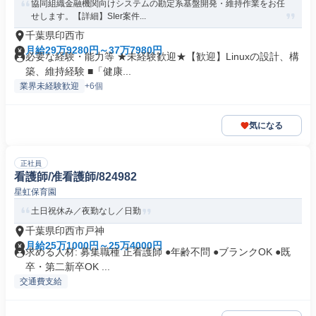
協同組織金融機関向けシステムの勘定系基盤開発・維持作業をお任
せします。【詳細】SIer案件...
千葉県印西市
月給29万9280円～37万7980円
必要な経験・能力等 ★未経験歓迎★【歓迎】Linuxの設計、構
築、維持経験 ■「健康...
業界未経験歓迎
+6個
気になる
正社員
看護師/准看護師/824982
星虹保育園
土日祝休み／夜勤なし／日勤
千葉県印西市戸神
月給25万1000円～25万4000円
求める人材: 募集職種 正看護師 ●年齢不問 ●ブランクOK ●既
卒・第二新卒OK ...
交通費支給