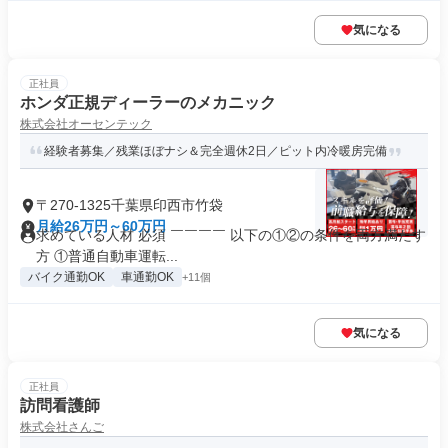
気になる
正社員
ホンダ正規ディーラーのメカニック
株式会社オーセンテック
経験者募集／残業ほぼナシ＆完全週休2日／ピット内冷暖房完備
〒270-1325千葉県印西市竹袋
月給26万円～60万円
求めている人材 必須 ￣￣￣￣ 以下の①②の条件を両方満たす
方 ①普通自動車運転...
バイク通勤OK
車通勤OK
+11個
気になる
正社員
訪問看護師
株式会社さんご