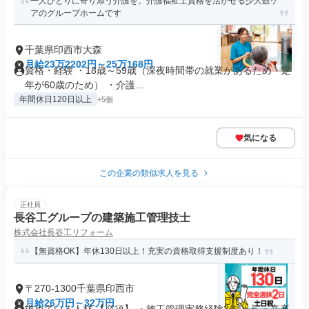
一人ひとりに寄り添う介護を。介護福祉士資格を活かせる少人数ケ
アのグループホームです
千葉県印西市大森
月給23万2202円～25万168円
資格・経験 ・18歳～59歳（深夜時間帯の就業があるため・定
年が60歳のため） ・介護...
年間休日120日以上
+5個
気になる
この企業の類似求人を見る
正社員
長谷工グループの建築施工管理技士
株式会社長谷工リフォーム
【無資格OK】年休130日以上！充実の資格取得支援制度あり！
〒270-1300千葉県印西市
月給26万円～32万円