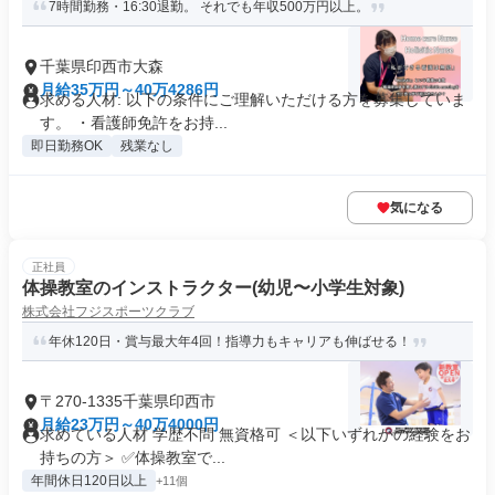
7時間勤務・16:30退勤。 それでも年収500万円以上。
千葉県印西市大森
月給35万円～40万4286円
求める人材: 以下の条件にご理解いただける方を募集していま
す。 ・看護師免許をお持...
即日勤務OK
残業なし
気になる
正社員
体操教室のインストラクター(幼児〜小学生対象)
株式会社フジスポーツクラブ
年休120日・賞与最大年4回！指導力もキャリアも伸ばせる！
〒270-1335千葉県印西市
月給23万円～40万4000円
求めている人材 学歴不問 無資格可 ＜以下いずれかの経験をお
持ちの方＞ ✅体操教室で...
年間休日120日以上
+11個