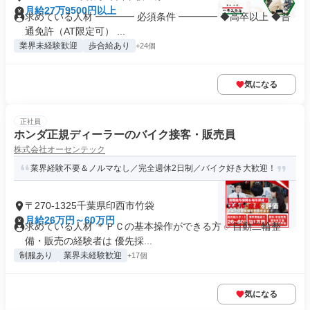
月給27万9500円以上
求めている人材 ━━━━ 必須条件 ━━━━ ◆高卒以上 ◆普
通免許（AT限定可） ...
業界未経験歓迎
歩合給あり
+24個
気になる
正社員
ホンダ正規ディーラーのバイク接客・販売員
株式会社オーセンテック
業界経験不要＆ノルマなし／完全週休2日制／バイク好き大歓迎！
〒270-1325千葉県印西市竹袋
月給26万円～60万円
求めている人材 ＊ＰＣの基本操作ができる方 ✅自動二輪整
備・販売の経験者は 優先採...
制服あり
業界未経験歓迎
+17個
気になる