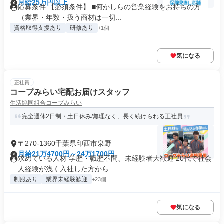
月給25万円以上
応募条件 【必須条件】 ■何かしらの営業経験をお持ちの方
（業界・年数・扱う商材は一切...
資格取得支援あり
研修あり
+1個
気になる
正社員
コープみらい宅配お届けスタッフ
生活協同組合コープみらい
完全週休2日制・土日休み/無理なく、長く続けられる正社員
〒270-1360千葉県印西市泉野
月給21万4700円～24万1700円
求めている人材 学歴・職歴不問、未経験者大歓迎 20代で社会
人経験が浅く入社した方から...
制服あり
業界未経験歓迎
+23個
気になる