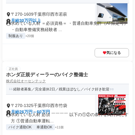
〒270-1609千葉県印西市若萩
月給30万円以上
求めている人材 ＝必須資格＝ ・普通自動車免許（AT限定可）
・自動車整備実務経験者 ...
制服あり
+20個
気になる
正社員
ホンダ正規ディーラーのバイク整備士
株式会社オーセンテック
経験者募集／完全週休2日／残業ほぼなし／バイク好き歓迎
〒270-1325千葉県印西市竹袋
月給26万円～60万円
求めている人材 必須 ￣￣￣￣ 以下の①②の条件を両方満たす
方 ①普通自動車運転...
バイク通勤OK
車通勤OK
+11個