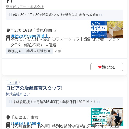
ト)
東京ビルアート株式会社
⭐8：30～17：30⭐残業多少あり⭐昼食はお米食べ放題⭐
〒270-1618千葉県印西市
月給23万5800円以上
求めている人材 ⭐必須 〇フォークリフト免許保持者（ブラン
クOK、経験不問） ⭐優遇...
制服あり
業界未経験歓迎
+25個
気になる
正社員
ロピアの店舗運営スタッフ!
株式会社ロピア
未経験応援！✨月給346,400円✨年間休日120日以上！
千葉県印西市原
月給34万6400円
【応募資格】 【必須】特別な経験や資格は不要です。 ★未経