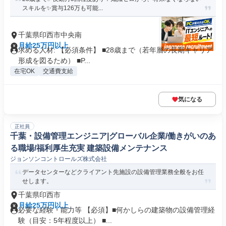
スキルを✨賞与126万も可能...
千葉県印西市中央南
月給25万円以上
求める人材: 【必須条件】 ■28歳まで（若年層の長期キャリア
形成を図るため） ■P...
在宅OK
交通費支給
気になる
正社員
千葉・設備管理エンジニア|グローバル企業/働きがいのあ
る職場/福利厚生充実 建築設備メンテナンス
ジョンソンコントロールズ株式会社
データセンターなどクライアント先施設の設備管理業務全般をお任
せします。
千葉県印西市
月給25万円以上
必要な経験・能力等 【必須】■何かしらの建築物の設備管理経
験（目安：5年程度以上） ■...