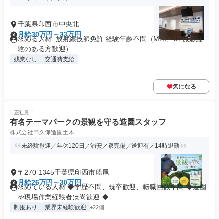
千葉県印西市中央北
月給30万円～33万円
求める人材: 放射線技師免許 経験年齢不問（MRI、CT撮影経
験のある方歓迎） ...
残業なし
交通費支給
気になる
正社員
有名テーマパークの景観を守る造園スタッフ
株式会社田久保造園土木
未経験歓迎／年休120日／浦安／寮完備／送迎有／14時退勤
〒270-1345千葉県印西市船尾
月給26万円～30万円
求めている人材 ◆学歴不問、既卒歓迎、転職回数不問 ◆造園
や現場作業経験者は尚歓迎 ◆...
制服あり
業界未経験歓迎
+22個