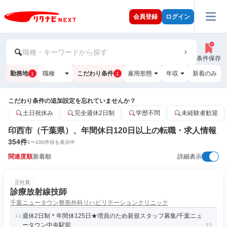
会員登録
ログイン
職種・キーワードから探す
条件保存
勤務地
職種
こだわり条件
雇用形態
年収
新着のみ
1
1
こだわり条件の追加設定を忘れていませんか？
土日祝休み
完全週休2日制
学歴不問
未経験者歓迎
印西市（千葉県）、年間休日120日以上の転職・求人情報
354
件
1
〜
100
件目を表示中
関連度順
新着順
詳細表示
正社員
診療放射線技師
千葉ニュータウン整形外科リハビリテーションクリニック
週休2日制＊年間休125日★増員のため新規スタッフ募集/千葉ニュ
ータウン中央駅前