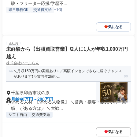
験・フリーター応援/学歴不...
即日勤務OK
交通費支給
+1個
気になる
正社員
未経験から【出張買取営業】/2人に1人が年収1,000万円
越え
株式会社いーふらん
＼月収150万円の実績あり✨／高額インセンでさらに稼ぐチャンス
があります❗ ✨賞与年2回✨...
千葉県印西市牧の原
月給40万円～200万円
求める人材: 【求める人物像】 ＼営業・接客・販売での「実
績」がある方は／ ＼大歓...
シフト自由
交通費支給
気になる