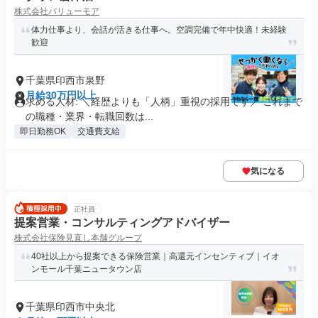
株式会社バリューモア
体力仕事より、会話が活きる仕事へ。空調完備で年中快適！未経験
歓迎
千葉県印西市泉野
月給30万円以上
求める人材: ＼経歴よりも「人柄」重視の採用です／ これまで
の職種・業界・転職回数は...
即日勤務OK
交通費支給
気になる
正社員
提案営業・コンサルティングアドバイザー
株式会社保険見直し本舗グループ
40社以上から提案できる保険営業｜高還元インセンティブ｜イオ
ンモール千葉ニュータウン店
千葉県印西市中央北