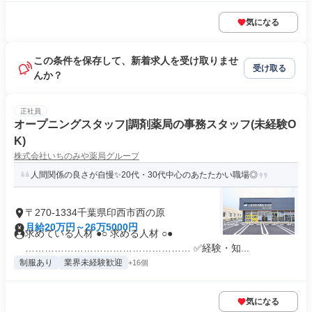
気になる
この条件を保存して、新着求人を受け取りませ
受け取る
んか？
正社員
オープニングスタッフ|調剤薬局の事務スタッフ(未経験O
K)
株式会社いちのみや薬局グループ
人間関係の良さが自慢✨20代・30代中心のあたたかい職場◎
〒270-1334千葉県印西市西の原
月給20万円～26万5000円
求めている人材 ●○ 求める人材 ○●
…………………………………………… ✅経験・知...
制服あり
業界未経験歓迎
+16個
気になる