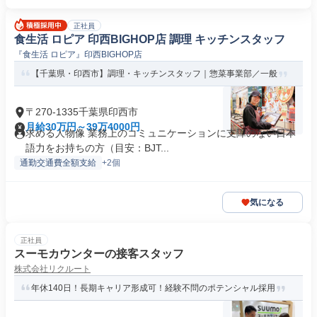
正社員
食生活 ロピア 印西BIGHOP店 調理 キッチンスタッフ
『食生活 ロピア』印西BIGHOP店
【千葉県・印西市】調理・キッチンスタッフ｜惣菜事業部／一般
〒270-1335千葉県印西市
月給30万円～39万4000円
求める人物像 業務上のコミュニケーションに支障のない日本
語力をお持ちの方（目安：BJT...
通勤交通費全額支給
+2個
気になる
正社員
スーモカウンターの接客スタッフ
株式会社リクルート
年休140日！長期キャリア形成可！経験不問のポテンシャル採用