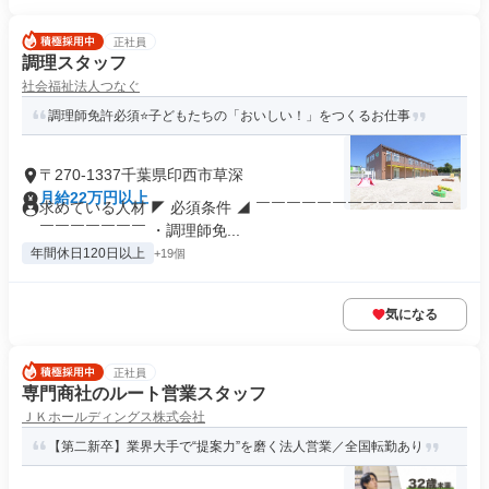
正社員
調理スタッフ
社会福祉法人つなぐ
調理師免許必須⭐️子どもたちの「おいしい！」をつくるお仕事
〒270-1337千葉県印西市草深
月給22万円以上
求めている人材 ◤ 必須条件 ◢ ￣￣￣￣￣￣￣￣￣￣￣￣￣
￣￣￣￣￣￣￣ ・調理師免...
年間休日120日以上
+19個
気になる
正社員
専門商社のルート営業スタッフ
ＪＫホールディングス株式会社
【第二新卒】業界大手で“提案力”を磨く法人営業／全国転勤あり