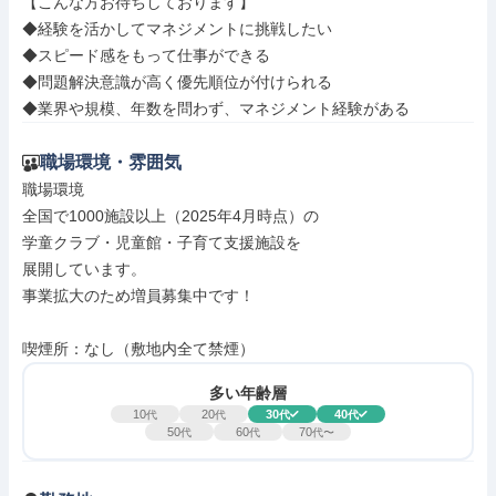
【こんな方お待ちしております】

◆経験を活かしてマネジメントに挑戦したい

◆スピード感をもって仕事ができる

◆問題解決意識が高く優先順位が付けられる

◆業界や規模、年数を問わず、マネジメント経験がある
職場環境・雰囲気
職場環境

全国で1000施設以上（2025年4月時点）の

学童クラブ・児童館・子育て支援施設を

展開しています。

事業拡大のため増員募集中です！

喫煙所：なし（敷地内全て禁煙）
多い年齢層
10
20
30
40
代
代
代
代
50
60
70
代
代
代〜