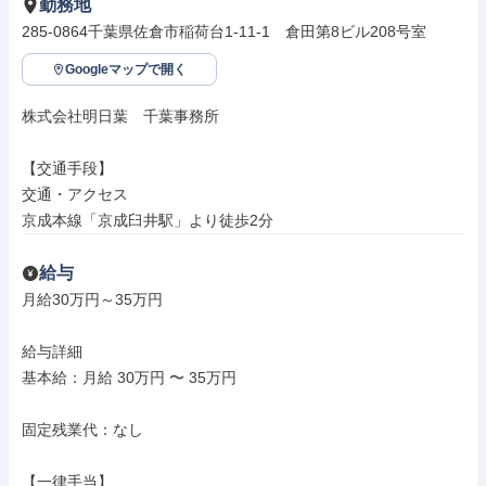
勤務地
285-0864千葉県佐倉市稲荷台1-11-1　倉田第8ビル208号室
Googleマップで開く
株式会社明日葉　千葉事務所

【交通手段】

交通・アクセス

京成本線「京成臼井駅」より徒歩2分
給与
月給30万円～35万円

給与詳細

基本給：月給 30万円 〜 35万円

固定残業代：なし

【一律手当】
