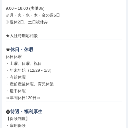
9:00～18:00 (実働8h)

※月・火・水・木・金の週5日

※週休2日、土日祝休み

★入社時期応相談
休日・休暇
休日休暇

・土曜、日曜、祝日

・年末年始（12/29～1/3）

・有給休暇

・産前産後休暇、育児休業

・慶弔休暇

≪年間休日120日≫
待遇・福利厚生
【保険制度】

・雇用保険
