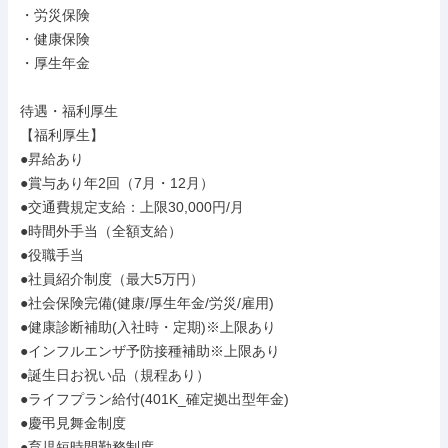
・労災保険

・健康保険

・厚生年金

待遇・福利厚生

【福利厚生】

●昇給あり

●賞与あり年2回（7月・12月）

●交通費規定支給：上限30,000円/月

●時間外手当（全額支給）

●役職手当

●社員紹介制度（最大5万円）

●社会保険完備(健康/厚生年金/労災/雇用)

●健康診断補助(入社時・定期)※上限あり

●インフルエンザ予防接種補助※上限あり

●誕生日お祝い品（規程あり）

●ライフプラン給付(401K_確定拠出型年金)

●慶弔見舞金制度

●育児短時間勤務制度
