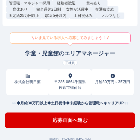
管理職・マネジャー採用
経験者歓迎
賞与あり
育休あり
完全週休2日制
女性が活躍中
交通費支給
固定給25万円以上
駅近5分以内
土日祝休み
ノルマなし
いま見ている求人へ応募してみましょう！
学童・児童館のエリアマネージャー
正社員
株式会社明日葉
〒285-0864千葉県
月給30万円～35万円
佐倉市稲荷台
◆月給30万円以上◆土日祝休◆未経験から管理職へキャリアUP
応募画面へ進む
原稿ID：
13e3403c8d2ac544