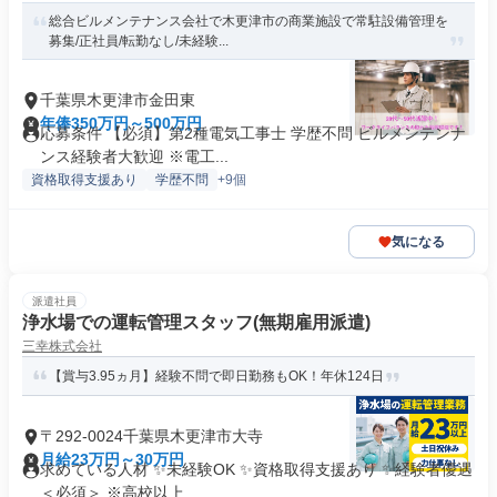
総合ビルメンテナンス会社で木更津市の商業施設で常駐設備管理を
募集/正社員/転勤なし/未経験...
千葉県木更津市金田東
年俸350万円～500万円
応募条件 【必須】第2種電気工事士 学歴不問 ビルメンテンナ
ンス経験者大歓迎 ※電工...
資格取得支援あり
学歴不問
+9個
気になる
派遣社員
浄水場での運転管理スタッフ(無期雇用派遣)
三幸株式会社
【賞与3.95ヵ月】経験不問で即日勤務もOK！年休124日
〒292-0024千葉県木更津市大寺
月給23万円～30万円
求めている人材 ✨未経験OK ✨資格取得支援あり ✨経験者優遇
＜必須＞ ※高校以上...