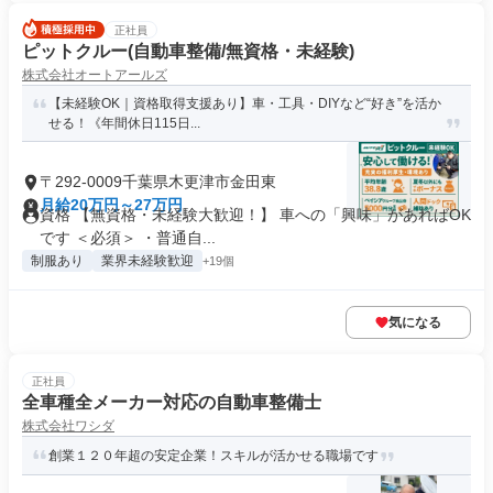
正社員
ピットクルー(自動車整備/無資格・未経験)
株式会社オートアールズ
【未経験OK｜資格取得支援あり】車・工具・DIYなど“好き”を活か
せる！《年間休日115日...
〒292-0009千葉県木更津市金田東
月給20万円～27万円
資格 【無資格・未経験大歓迎！】 車への「興味」があればOK
です ＜必須＞ ・普通自...
制服あり
業界未経験歓迎
+19個
気になる
正社員
全車種全メーカー対応の自動車整備士
株式会社ワシダ
創業１２０年超の安定企業！スキルが活かせる職場です