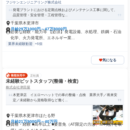
フジケンエンジニアリング株式会社
発電プラントにおける定期点検およびメンテナンス工事に関して、
品質管理・安全管理・工程管理な...
千葉県木更津市
月給29万1000円～47万8000円
必要な経験・能力等 【必須】発電設備、水処理、鉄鋼・石油
化学、火力発電所、エネルギー業...
業界未経験歓迎
+6個
気になる
正社員
未経験ピットスタッフ(整備・検査)
株式会社津田屋
木更津店 イエローハットでの車の整備・点検 業界大手／将来安
定／未経験から資格取得など働く...
千葉県木更津市ほたる野
月給21万9000円～40万円
資格・経験 ■高卒以上 ■要普免（AT限定の方は、MT免許を取