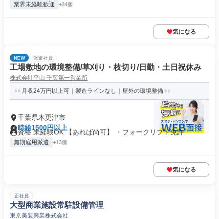
業界未経験歓迎
+34個
気になる
NEW
派遣社員
工場敷地の環境整備/草刈り・枝切り/日勤・土日祝休み
株式会社平山 千葉第一営業所
月収24万円以上可｜製造ラインなし｜屋外の環境整備
千葉県木更津市
時給1500円以上
資格 未経験OK 【あれば尚可】 ・フォークリフト免許
無期雇用派遣
+13個
気になる
正社員
大型商業施設常駐設備管理
東京美装興業株式会社