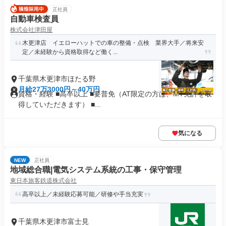
正社員
自動車検査員
株式会社津田屋
木更津店 イエローハットでの車の整備・点検 業界大手／将来安
定／未経験から資格取得など働く...
千葉県木更津市ほたる野
月給27万3000円～40万円
資格・経験 ■高卒以上 ■要普免（AT限定の方は、MT免許を取
得していただきます） ■...
気になる
NEW
正社員
地域総合職|電気システム系統の工事・保守管理
東日本旅客鉄道株式会社
高卒以上／未経験応募可能／研修や手当充実
千葉県木更津市富士見