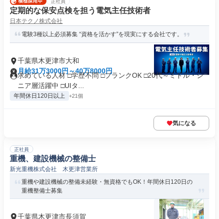
正社員
定期的な保安点検を担う電気主任技術者
日本テクノ株式会社
電験3種以上必須募集 “資格を活かす”を現実にする会社です。
千葉県木更津市大和
月給31万3000円～40万8000円
求めている人材 □学歴不問 □ブランクOK □20代～ミドル・シ
ニア層活躍中 □UIタ...
年間休日120日以上
+21個
気になる
正社員
重機、建設機械の整備士
新光重機株式会社 木更津営業所
重機や建設機械の整備未経験・無資格でもOK！年間休日120日の
重機整備士募集
千葉県木更津市長須賀