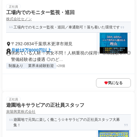
正社員
工場内でのモニター監視・巡回
株式会社セノン
工場内でのモニター監視・巡回／車通勤可！落ち着いた環境です
〒292-0834千葉県木更津市潮見
月給19万8000円以上
求めている人材 ✨男女不問！人柄重視の採用✨ ◎未経験OK ◎
警備経験者は優遇 ◎のど...
制服あり
業界未経験歓迎
+28個
気になる
正社員
遊園地キサラピアの正社員スタッフ
泉陽興業株式会社
遊園地で元気に楽しく働こう☆キサラピアの正社員スタッフ大募
集！