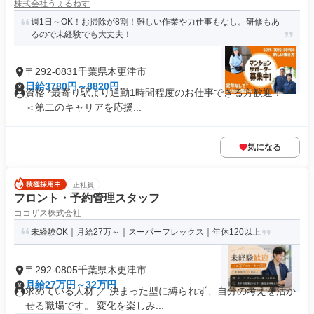
株式会社うぇるねす
週1日～OK！お掃除が8割！難しい作業や力仕事もなし。研修もあ
るので未経験でも大丈夫！
〒292-0831千葉県木更津市
日給3780円～8820円
資格 *最寄り駅より通勤1時間程度のお仕事できる方歓迎！* *
＜第二のキャリアを応援...
気になる
正社員
フロント・予約管理スタッフ
ココザス株式会社
未経験OK｜月給27万～｜スーパーフレックス｜年休120以上
〒292-0805千葉県木更津市
月給27万円～32万円
求めている人材 ／ 決まった型に縛られず、自分の考えを活か
せる職場です。 変化を楽しみ...