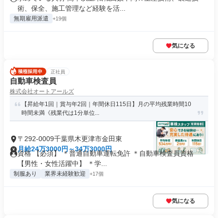
術、保全、施工管理など経験を活...
無期雇用派遣
+19個
気になる
正社員
自動車検査員
株式会社オートアールズ
【昇給年1回｜賞与年2回｜年間休日115日】月の平均残業時間10
時間未満《残業代は1分単位...
〒292-0009千葉県木更津市金田東
月給24万3000円～34万3000円
資格 【必須】 ＊普通自動車運転免許 ＊自動車検査員資格
【男性・女性活躍中】 ＊学...
制服あり
業界未経験歓迎
+17個
気になる