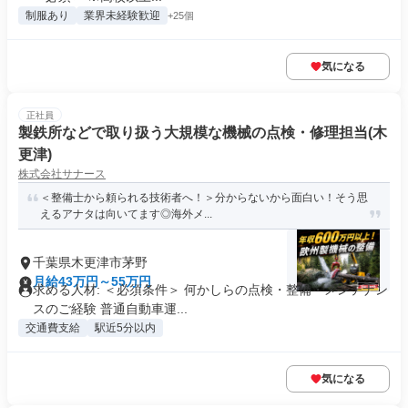
制服あり
業界未経験歓迎
+25個
気になる
正社員
製鉄所などで取り扱う大規模な機械の点検・修理担当(木
更津)
株式会社サナース
＜整備士から頼られる技術者へ！＞分からないから面白い！そう思
えるアナタは向いてます◎海外メ...
千葉県木更津市茅野
月給43万円～55万円
求める人材: ＜必須条件＞ 何かしらの点検・整備・メンテナン
スのご経験 普通自動車運...
交通費支給
駅近5分以内
気になる