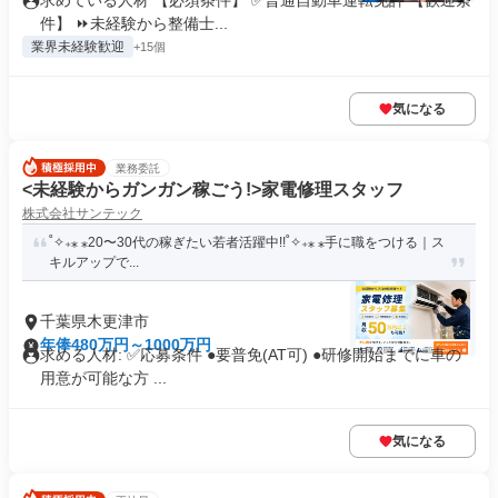
求めている人材 【必須条件】 ✅普通自動車運転免許 【歓迎条
件】 ⏩未経験から整備士...
業界未経験歓迎
+15個
気になる
業務委託
<未経験からガンガン稼ごう!>家電修理スタッフ
株式会社サンテック
˚✧₊⁎ ⁎20〜30代の稼ぎたい若者活躍中!!˚✧₊⁎ ⁎手に職をつける｜ス
キルアップで...
千葉県木更津市
年俸480万円～1000万円
求める人材: ✅️応募条件 ●要普免(AT可) ●研修開始までに車の
用意が可能な方 ...
気になる