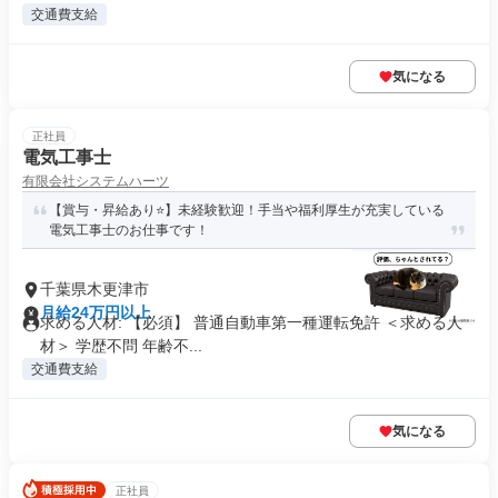
交通費支給
気になる
正社員
電気工事士
有限会社システムハーツ
【賞与・昇給あり⭐】未経験歓迎！手当や福利厚生が充実している
電気工事士のお仕事です！
千葉県木更津市
月給24万円以上
求める人材: 【必須】 普通自動車第一種運転免許 ＜求める人
材＞ 学歴不問 年齢不...
交通費支給
気になる
正社員