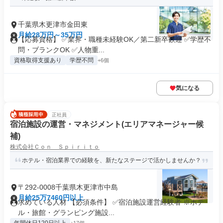
千葉県木更津市金田東
月給28万円～35万円
【応募資格】 ✅業界・職種未経験OK／第二新卒歓迎 ✅学歴不
問・ブランクOK ✅人物重...
資格取得支援あり
学歴不問
+6個
気になる
正社員
宿泊施設の運営・マネジメント(エリアマネージャー候
補)
株式会社Ｃｏｎ Ｓｐｉｒｉｔｏ
ホテル・宿泊業界での経験を、新たなステージで活かしませんか？
〒292-0008千葉県木更津市中島
月給25万7460円以上
求めている人材 【必須条件】 ✅宿泊施設運営経験者 ※ホテ
ル・旅館・グランピング施設...