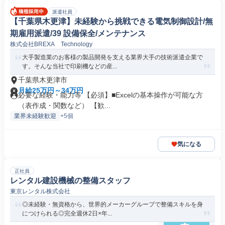
派遣社員
【千葉県木更津】未経験から挑戦できる電気制御設計/無
期雇用派遣/39 設備保全/メンテナンス
株式会社BREXA Technology
大手製造業のお客様の製品開発を支える業界大手の技術派遣企業で
す。そんな当社で印刷機などの産...
千葉県木更津市
月給25万円～34万円
必要な経験・能力等 【必須】■Excelの基本操作が可能な方
（表作成・関数など） 【歓...
業界未経験歓迎
+5個
気になる
正社員
レンタル建設機械の整備スタッフ
東京レンタル株式会社
◎未経験・無資格から、世界的メーカーグループで整備スキルを身
につけられる◎完全週休2日×年...