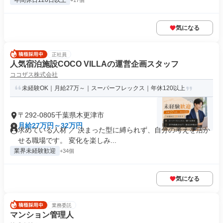
年間休日120日以上
+17個
気になる
正社員
人気宿泊施設COCO VILLAの運営企画スタッフ
ココザス株式会社
未経験OK｜月給27万～｜スーパーフレックス｜年休120以上
〒292-0805千葉県木更津市
月給27万円～32万円
求めている人材 ／ 決まった型に縛られず、自分の考えを活か
せる職場です。 変化を楽しみ...
業界未経験歓迎
+34個
気になる
業務委託
マンション管理人