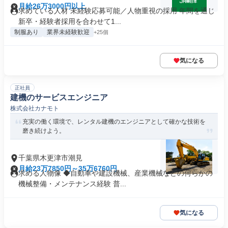
月給26万3000円以上
求めている人材 未経験応募可能／人物重視の採用 年間を通じ
新卒・経験者採用を合わせて1...
制服あり
業界未経験歓迎
+25個
気になる
正社員
建機のサービスエンジニア
株式会社カナモト
充実の働く環境で、レンタル建機のエンジニアとして確かな技術を
磨き続けよう。
千葉県木更津市潮見
月給23万7850円～35万6760円
求める人物像 ◆自動車や建設機械、産業機械などの何らかの
機械整備・メンテナンス経験 普...
気になる