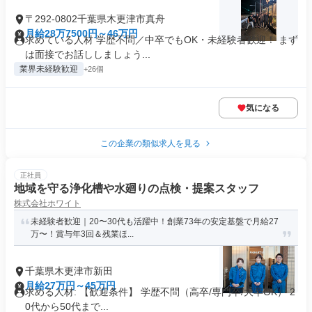
〒292-0802千葉県木更津市真舟
月給28万7500円～46万円
求めている人材 学歴不問／中卒でもOK・未経験者歓迎！ まず
は面接でお話ししましょう...
業界未経験歓迎
+26個
気になる
この企業の類似求人を見る
正社員
地域を守る浄化槽や水廻りの点検・提案スタッフ
株式会社ホワイト
未経験者歓迎｜20〜30代も活躍中！創業73年の安定基盤で月給27
万〜！賞与年3回＆残業ほ...
千葉県木更津市新田
月給27万円～45万円
求める人材: 【歓迎条件】 学歴不問（高卒/専門卒/大卒OK） 2
0代から50代まで...