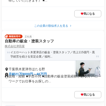
得していただきます） ■...
気になる
この企業の類似求人を見る
正社員
自動車の鈑金・塗装スタッフ
株式会社津田屋
イエローハット木更津店の鈑金・塗装スタッフ／売上115億円・黒
字経営を続ける安定企業／福利...
千葉県木更津市ほたる野
月給21万9000円～40万円
資格・経験 ■学歴不問 ■自動車の鈑金塗装経験がある方 ハロー
ワークでお仕事をお探しの...
気になる