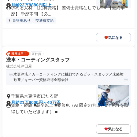
月給22万9880円以上
求める人材: 【応募資格】 整備士資格なしでもOK 【最終学
歴】 学歴不問 【必...
社員登用あり
交通費支給
気になる
正社員
洗車・コーティングスタッフ
株式会社津田屋
木更津店／カーコーティングに挑戦できるピットスタッフ／未経験
歓迎／キーパー資格取得全額会社...
千葉県木更津市ほたる野
月給21万9000円～40万円
資格・経験 ■高卒以上 ■要普免（AT限定の方は、MT免許を取
得していただきます） ■...
気になる