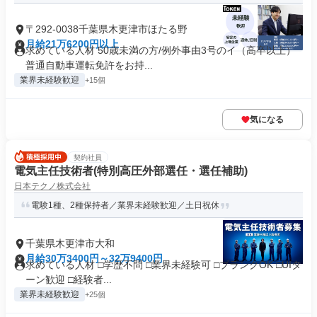
〒292-0038千葉県木更津市ほたる野
月給21万6200円以上
求めている人材 50歳未満の方/例外事由3号のイ（高卒以上）
普通自動車運転免許をお持...
業界未経験歓迎
+15個
気になる
契約社員
電気主任技術者(特別高圧外部選任・選任補助)
日本テクノ株式会社
電験1種、2種保持者／業界未経験歓迎／土日祝休
千葉県木更津市大和
月給30万3400円～32万9400円
求めている人材 □学歴不問 □業界未経験可 □ブランクOK □UIタ
ーン歓迎 □経験者...
業界未経験歓迎
+25個