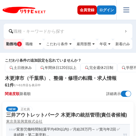
会員登録
ログイン
職種・キーワードから探す
勤務地
職種
こだわり条件
雇用形態
年収
新着のみ
1
こだわり条件の追加設定を忘れていませんか？
土日祝休み
年間休日120日以上
完全週休2日制
学歴
木更津市（千葉県）、整備・修理の転職・求人情報
61
件
1
〜
61
件目を表示中
関連度順
新着順
詳細表示
NEW
正社員
三井アウトレットパーク 木更津の統括管理(責任者候補)
東京美装興業株式会社
✅変形労働時間制(週平均40h以内) ✅月給28万円～ ✅賞与年2回 ✅
未経験・第二新卒歓...