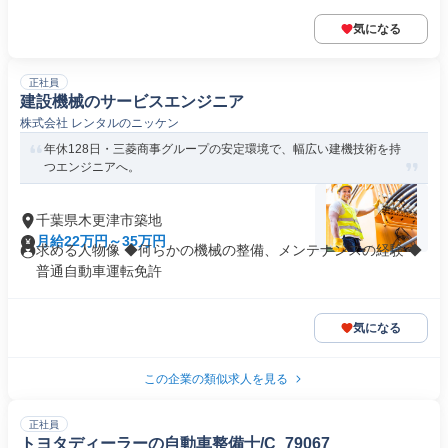
気になる
正社員
建設機械のサービスエンジニア
株式会社 レンタルのニッケン
年休128日・三菱商事グループの安定環境で、幅広い建機技術を持
つエンジニアへ。
千葉県木更津市築地
月給22万円～35万円
求める人物像 ◆何らかの機械の整備、メンテナンスの経験 ◆
普通自動車運転免許
気になる
この企業の類似求人を見る
正社員
トヨタディーラーの自動車整備士/C_79067