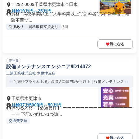
〒292-0009千葉県木更津市金田東
月給19万円～25万円
資格 "高校卒業以上","大学卒業以上","新卒者","第2新卒者","経
験不問","...
制服あり
資格取得支援あり
+8個
気になる
正社員
設備メンテナンスエンジニア/ID14072
三浦工業株式会社 木更津支店
＼東証プライム上場／高収入◎賞与5か月以上｜設備メンテナンス
千葉県木更津市
月給37万5000円～50万円
求める人材: 【必須要件】 ーーーーーーーーーーーーーーーー
ーー 下記いずれか1つ該...
交通費支給
気になる