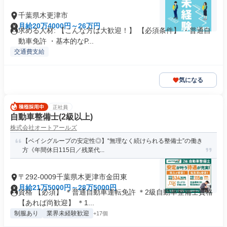
千葉県木更津市
月給20万4000円～26万円
求める人材: 【こんな方は大歓迎！】 【必須条件】 ・普通自
動車免許 ・基本的なP...
交通費支給
気になる
正社員
自動車整備士(2級以上)
株式会社オートアールズ
【ベイシグループの安定性◎】“無理なく続けられる整備士”の働き
方《年間休日115日／残業代...
〒292-0009千葉県木更津市金田東
月給21万5000円～28万5000円
資格 【必須】 ＊普通自動車運転免許 ＊2級自動車整備士資格
【あれば尚歓迎】 ＊1...
制服あり
業界未経験歓迎
+17個