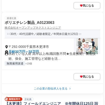
気になる
派遣社員
ポリエチレン製品_A0123063
株式会社オープンアップネクストエンジニア
30代・40代活躍中／経験者限定／年間休日最大125日
〒292-0000千葉県木更津市
月給30万円～55万円
求めている人材 高卒以上/転職回数不問★生産技術、製造技
術、保全、施工管理など経験を活...
無期雇用派遣
+19個
気になる
この企業の類似求人を見る
正社員
【木更津】フィールドエンジニア ※年間休日125日 設