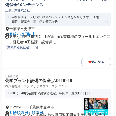
備保全/メンテナンス
三浦工業株式会社
自社製ボイラ及び周辺機器のメンテナンスを担当します。 工場・
病院・製薬会社等、熱や蒸気を扱...
千葉県木更津市
月給25万円以上
必要な経験・能力等 【必須】■産業機械のフィールドエンジニ
ア経験者 ■工務課・設備課に...
業界未経験歓迎
+4個
気になる
派遣社員
化学プラント設備の保全_A0119219
株式会社オープンアップネクストエンジニア
30代・40代活躍中／経験者限定／年間休日最大125日
〒292-0000千葉県木更津市
月給30万円～55万円
求めている人材 高卒以上/転職回数不問★生産技術、製造技