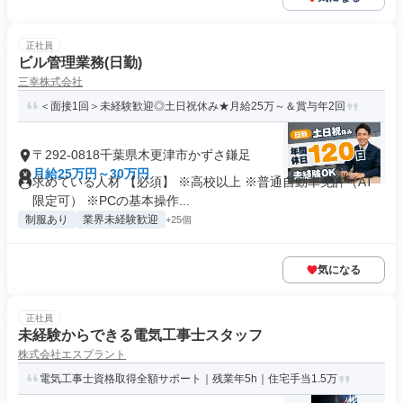
正社員
ビル管理業務(日勤)
三幸株式会社
＜面接1回＞未経験歓迎◎土日祝休み★月給25万～＆賞与年2回
〒292-0818千葉県木更津市かずさ鎌足
月給25万円～30万円
求めている人材 【必須】 ※高校以上 ※普通自動車免許（AT
限定可） ※PCの基本操作...
制服あり
業界未経験歓迎
+25個
気になる
正社員
未経験からできる電気工事士スタッフ
株式会社エスプラント
電気工事士資格取得全額サポート｜残業年5h｜住宅手当1.5万