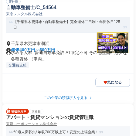
正社員
自動車整備士/C_54564
東京レンタル株式会社
【千葉県木更津市×自動車整備士】完全週休二日制・年間休日125
日
千葉県木更津市潮浜
年俸400万円～500万円
求める人材: 普通自動車免許 AT限定不可 その他整備に必要な
各種資格 （車両...
交通費支給
気になる
この企業の類似求人を見る
正社員
アパート・賃貸マンションの賃貸管理職
東建コーポレーション株式会社
50歳未満募集/ 年収700万以上可！安定の上場企業！