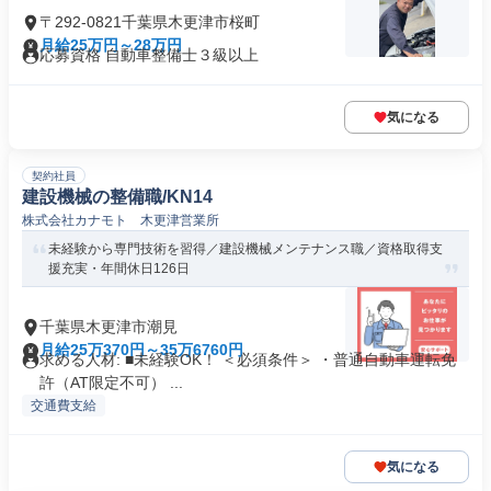
〒292-0821千葉県木更津市桜町
月給25万円～28万円
応募資格 自動車整備士３級以上
気になる
契約社員
建設機械の整備職/KN14
株式会社カナモト 木更津営業所
未経験から専門技術を習得／建設機械メンテナンス職／資格取得支
援充実・年間休日126日
千葉県木更津市潮見
月給25万370円～35万6760円
求める人材: ■未経験OK！ ＜必須条件＞ ・普通自動車運転免
許（AT限定不可） ...
交通費支給
気になる