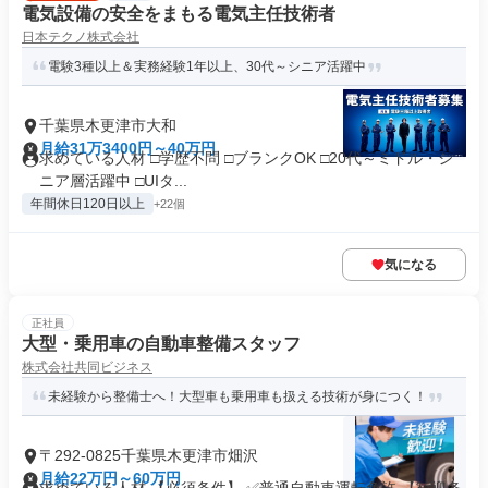
電気設備の安全をまもる電気主任技術者
日本テクノ株式会社
電験3種以上＆実務経験1年以上、30代～シニア活躍中
千葉県木更津市大和
月給31万3400円～40万円
求めている人材 □学歴不問 □ブランクOK □20代～ミドル・シ
ニア層活躍中 □UIタ...
年間休日120日以上
+22個
気になる
正社員
大型・乗用車の自動車整備スタッフ
株式会社共同ビジネス
未経験から整備士へ！大型車も乗用車も扱える技術が身につく！
〒292-0825千葉県木更津市畑沢
月給22万円～60万円