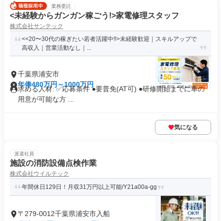
業務委託
<未経験からガンガン稼ごう!>家電修理スタッフ
株式会社サンテック
<<20〜30代の稼ぎたい若者活躍中!!>未経験歓迎｜スキルアップで
高収入｜営業活動なし｜...
千葉県浦安市
年俸480万円～1000万円
求める人材: ✅️応募条件 ●要普免(AT可) ●研修開始までに車の
用意が可能な方 ...
気になる
派遣社員
施設の消防設備点検作業
株式会社ウイルテック
年間休日129日！月収31万円以上可能/Y21a00a-gg
〒279-0012千葉県浦安市入船