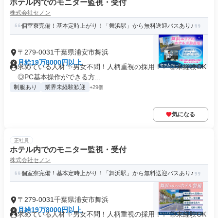
ホテル内でのモニター監視・受付
株式会社セノン
個室寮完備！基本定時上がり！「舞浜駅」から無料送迎バスあり♪
〒279-0031千葉県浦安市舞浜
月給19万8000円以上
求めている人材 ✨男女不問！人柄重視の採用！✨ ◎未経験OK
◎PC基本操作ができる方...
制服あり
業界未経験歓迎
+29個
気になる
正社員
ホテル内でのモニター監視・受付
株式会社セノン
個室寮完備！基本定時上がり！「舞浜駅」から無料送迎バスあり♪
〒279-0031千葉県浦安市舞浜
月給19万8000円以上
求めている人材 ✨男女不問！人柄重視の採用！✨ ◎未経験OK