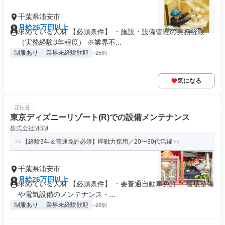
千葉県浦安市
月給26万円以上
求めている人材 【必須条件】 ・施設・設備管理の実務経験
（実務経験3年程度） ※業界不...
制服あり
業界未経験歓迎
+25個
気になる
正社員
東京ディズニーリゾート(R)での設備メンテナンス
株式会社MBM
【経験3年＆普通免許必須】即戦力採用／20〜30代活躍
千葉県浦安市
月給26万円以上
求めている人材 【必須条件】 ・要普通自動車免許 ・機械整備
や電気設備のメンテナンス・...
制服あり
業界未経験歓迎
+26個