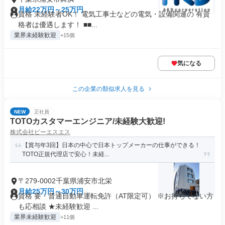
月給22万円～25万円
資格 未経験者OK！ 電気工事士などの電気・設備関連の 有資
格者は優遇します！ ■■...
業界未経験歓迎
+15個
気になる
この企業の類似求人を見る
NEW
正社員
TOTOカスタマーエンジニア/未経験大歓迎!
株式会社ビーエスエス
【賞与年3回】日本の中心で日本トップメーカーの仕事ができる！
TOTO正規代理店で安心！未経...
〒279-0002千葉県浦安市北栄
月給25万円～30万円
資格 要・普通自動車運転免許（AT限定可） ※お持ちでない方
も応相談 ★未経験歓迎 ...
業界未経験歓迎
+11個