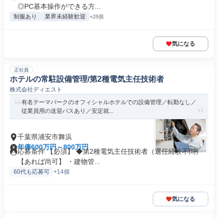
◎PC基本操作ができる方...
制服あり
業界未経験歓迎
+28個
気になる
正社員
ホテルの常駐設備管理/第2種電気主任技術者
株式会社ディエスト
有名テーマパークのオフィシャルホテルでの設備管理／転勤なし／
従業員用の送迎バスあり／安定就...
千葉県浦安市舞浜
年俸600万円～800万円
応募条件 【必須】 ◆第2種電気主任技術者（選任経験不問）
【あれば尚可】 ・建物管...
60代も応募可
+14個
気になる