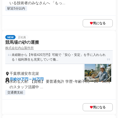
いる技術者のみなさんへ 「もっ...
駅近5分以内
気になる
NEW
正社員
競馬場の砂の運搬
株式会社内山製作所
未経験から【年収420万円】可能で「安心・安定」を手に入れられ
る！福利厚生も充実していて働...
千葉県浦安市北栄
月給20万円～30万円
求める人材: 【資格】 要普通免許 学歴･年齢不問 ＊20～30代
のスタッフ活躍中 ...
交通費支給
気になる