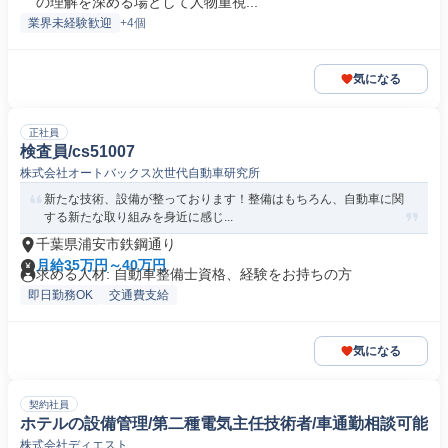
の理解を深める場として人物重視...
業界未経験歓迎
+4個
気になる
正社員
検査員/cs51007
株式会社オートバックス次世代自動車研究所
新たな技術、設備が整っております！整備はもちろん、自動車に関
する新たな取り組みを身近に感じ...
千葉県浦安市鉄鋼通り
月給35万円～40万円
求める人材: 自動車整備士資格、経験をお持ちの方
即日勤務OK
交通費支給
気になる
契約社員
ホテルの設備管理/第二種電気主任技術者/車通勤相談可能
株式会社ディエスト