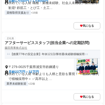
日給1万500円～1万4000円
求めている人材 職種・業種未経験、社会人未経験、第二新卒
歓迎! 鉄筋工・とび工・土工...
資格取得支援あり
+16個
気になる
正社員
アフターサービススタッフ(担当企業への定期訪問)
藤田商事株式会社
【創業77年の安定企業】年休121日/厚待遇/未経験積極採用
〒279-0025千葉県浦安市鉄鋼通り
月給23万円～32万円
求めている人材 年齢よりも人柄と意欲を重視！ ＜幅広い世代
で積極採用中＞ ✅高卒以上 ...
業界未経験歓迎
+22個
気になる