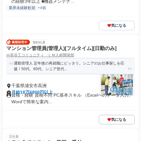
の経験3年以上 ■機器メンテナ...
業界未経験歓迎
+4個
気になる
契約社員
マンション管理員(管理人)[フルタイム][日勤のみ]
㈱長谷工コミュニティ ＬＭ人材開発部
通勤管理人 定年後の再就職にピッタリ。シニアのお仕事探しを応
援！50代、60代、シニア世代...
千葉県浦安市高洲
月給18万6800円以上
資格・経験 資格不問 PC基本スキル （Excelへのデータ入力、
Wordで簡単な案内...
気になる
正社員