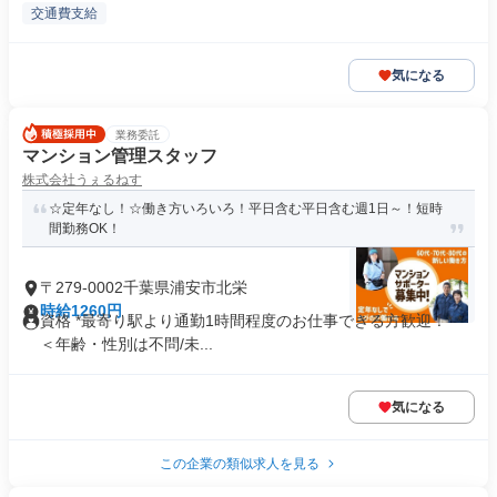
交通費支給
気になる
業務委託
マンション管理スタッフ
株式会社うぇるねす
☆定年なし！☆働き方いろいろ！平日含む平日含む週1日～！短時
間勤務OK！
〒279-0002千葉県浦安市北栄
時給1260円
資格 *最寄り駅より通勤1時間程度のお仕事できる方歓迎！* *
＜年齢・性別は不問/未...
気になる
この企業の類似求人を見る