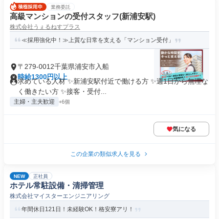
業務委託
高級マンションの受付スタッフ(新浦安駅)
株式会社うぇるねすプラス
≪採用強化中！≫上質な日常を支える「マンション受付」
〒279-0012千葉県浦安市入船
時給1300円以上
求めている人材 ✨新浦安駅付近で働ける方 ✨週1日から無理な
く働きたい方 ✨接客・受付...
主婦・主夫歓迎
+6個
気になる
この企業の類似求人を見る
NEW
正社員
ホテル常駐設備・清掃管理
株式会社マイスターエンジニアリング
年間休日121日！未経験OK！格安寮アリ！