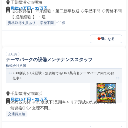
千葉県浦安市明海
月給24万円～33万円
【応募資格】 ※未経験・第二新卒歓迎 ◇学歴不問 ◇資格不問
【 必須経験 】 ・建...
資格取得支援あり
学歴不問
+11個
気になる
正社員
テーマパークの設備メンテナンススタッフ
株式会社八興
⭐️39歳以下⭐️未経験・無資格でもOK⭐️某有名テーマパーク内でのお
仕事⭐️
千葉県浦安市舞浜
月給25万円～29万円
求める人材: ✅39歳以下(長期キャリア形成のため) ✅未経験・
無資格OK／文理不問...
交通費支給