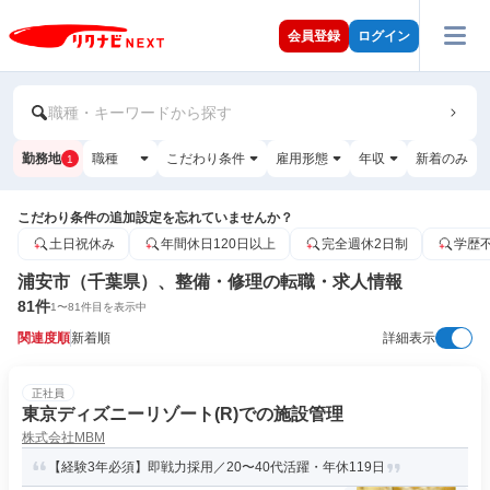
会員登録
ログイン
職種・キーワードから探す
勤務地
職種
こだわり条件
雇用形態
年収
新着のみ
1
こだわり条件の追加設定を忘れていませんか？
土日祝休み
年間休日120日以上
完全週休2日制
学歴
浦安市（千葉県）、整備・修理の転職・求人情報
81
件
1
〜
81
件目を表示中
関連度順
新着順
詳細表示
正社員
東京ディズニーリゾート(R)での施設管理
株式会社MBM
【経験3年必須】即戦力採用／20〜40代活躍・年休119日