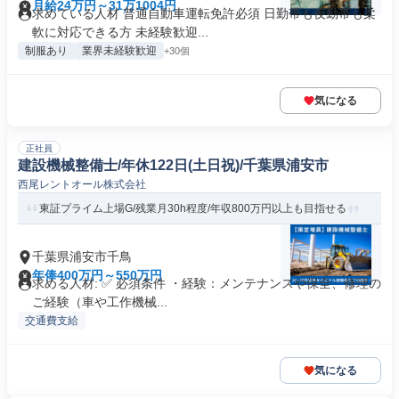
月給24万円～31万1004円
求めている人材 普通自動車運転免許必須 日勤帯も夜勤帯も柔
軟に対応できる方 未経験歓迎...
制服あり
業界未経験歓迎
+30個
気になる
正社員
建設機械整備士/年休122日(土日祝)/千葉県浦安市
西尾レントオール株式会社
東証プライム上場G/残業月30h程度/年収800万円以上も目指せる
千葉県浦安市千鳥
年俸400万円～550万円
求める人材: ✅ 必須条件 ・経験：メンテナンスや保全、修理の
ご経験（車や工作機械...
交通費支給
気になる