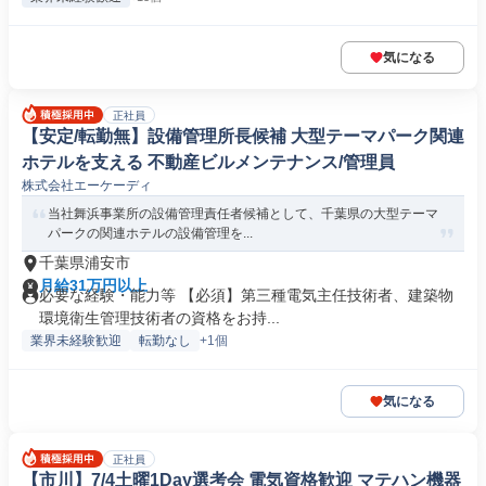
気になる
正社員
【安定/転勤無】設備管理所長候補 大型テーマパーク関連
ホテルを支える 不動産ビルメンテナンス/管理員
株式会社エーケーディ
当社舞浜事業所の設備管理責任者候補として、千葉県の大型テーマ
パークの関連ホテルの設備管理を...
千葉県浦安市
月給31万円以上
必要な経験・能力等 【必須】第三種電気主任技術者、建築物
環境衛生管理技術者の資格をお持...
業界未経験歓迎
転勤なし
+1個
気になる
正社員
【市川】7/4土曜1Day選考会 電気資格歓迎 マテハン機器