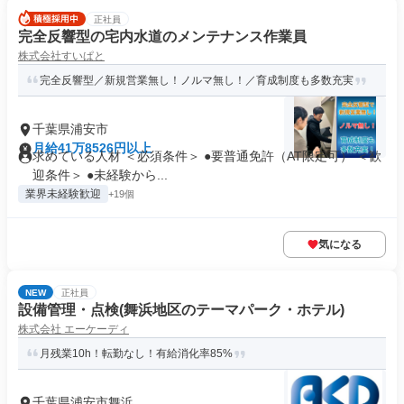
正社員
完全反響型の宅内水道のメンテナンス作業員
株式会社すいぱと
完全反響型／新規営業無し！ノルマ無し！／育成制度も多数充実
千葉県浦安市
月給41万8526円以上
求めている人材 ＜必須条件＞ ●要普通免許（AT限定可） ＜歓
迎条件＞ ●未経験から...
業界未経験歓迎
+19個
気になる
NEW
正社員
設備管理・点検(舞浜地区のテーマパーク・ホテル)
株式会社 エーケーディ
月残業10h！転勤なし！有給消化率85%
千葉県浦安市舞浜