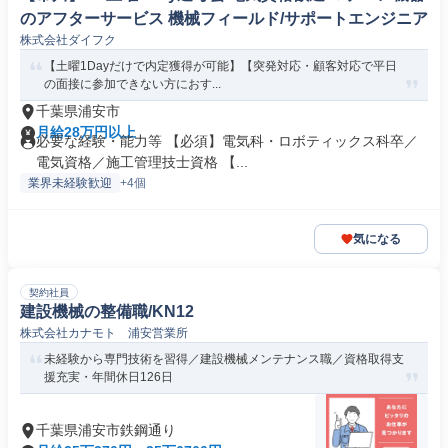
のアフターサービス 機械フィールド/サポートエンジニア
株式会社ダイフク
【土曜1Dayだけで内定獲得が可能】【突発対応・顧客対応で平日
の面接に参加できない方におす...
千葉県浦安市
月給28万円以上
必要な経験・能力等 【必須】電気科・ロボティックス科卒／
電気資格／施工管理技士資格 【...
業界未経験歓迎
+4個
気になる
契約社員
建設機械の整備職/KN12
株式会社カナモト 浦安営業所
未経験から専門技術を習得／建設機械メンテナンス職／資格取得支
援充実・年間休日126日
千葉県浦安市鉄鋼通り