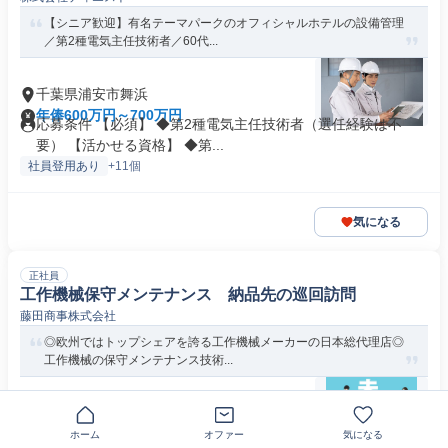
【シニア歓迎】有名テーマパークのオフィシャルホテルの設備管理
／第2種電気主任技術者／60代...
千葉県浦安市舞浜
年俸600万円～700万円
応募条件 【必須】 ◆第2種電気主任技術者（選任経験は不
要） 【活かせる資格】 ◆第...
社員登用あり
+11個
気になる
正社員
工作機械保守メンテナンス 納品先の巡回訪問
藤田商事株式会社
◎欧州ではトップシェアを誇る工作機械メーカーの日本総代理店◎
工作機械の保守メンテナンス技術...
千葉県浦安市
月給23万円～32万円
ホーム
オファー
気になる
求める人材: 【こんな方は大歓迎！】 ・高卒以上で40才迄の方