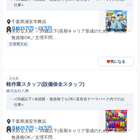
仕事⭐️
千葉県浦安市舞浜
月給25万円～29万円
求める人材: ✅39歳以下(長期キャリア形成のため) ✅未経験・
無資格OK／文理不問...
交通費支給
気になる
正社員
軽作業スタッフ(設備保全スタッフ)
株式会社八興
⭐️39歳以下⭐️未経験・無資格でもOK⭐️某有名テーマパーク内でのお
仕事⭐️
千葉県浦安市舞浜
月給25万円～29万円
求める人材: ✅39歳以下(長期キャリア形成のため) ✅未経験・
無資格OK／文理不問...