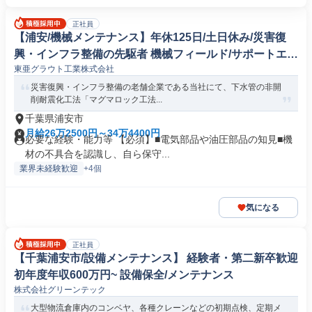
正社員
【浦安/機械メンテナンス】年休125日/土日休み/災害復
興・インフラ整備の先駆者 機械フィールド/サポートエン
東亜グラウト工業株式会社
ジニア
災害復興・インフラ整備の老舗企業である当社にて、下水管の非開
削耐震化工法「マグマロック工法...
千葉県浦安市
月給26万2500円～34万4400円
必要な経験・能力等 【必須】■電気部品や油圧部品の知見■機
材の不具合を認識し、自ら保守...
業界未経験歓迎
+4個
気になる
正社員
【千葉浦安市/設備メンテナンス】 経験者・第二新卒歓迎
初年度年収600万円~ 設備保全/メンテナンス
株式会社グリーンテック
大型物流倉庫内のコンベヤ、各種クレーンなどの初期点検、定期メ