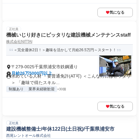
気になる
正社員
機械いじり好きにピッタリな建設機械メンテナンスstaff
株式会社NITTAI
＜完全週休2日！＞趣味を活かして月給26.5万円～スタート！
〒279-0025千葉県浦安市鉄鋼通り
月給26万5000円以上
求めている人材 ・要普通免許(AT可) ＜こんな方にはピッタリ
＞ 「趣味で得たスキル...
制服あり
業界未経験歓迎
+30個
気になる
正社員
建設機械整備士/年休122日(土日祝)/千葉県浦安市
西尾レントオール株式会社