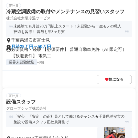
正社員
冷蔵空調設備の取付やメンテナンスの見習いスタッフ
株式会社太陽冷温サービス
未経験でも月給28万円以上スタート！未経験から一生モノの職人
技術を習得！ 賞与も年3ヶ月実...
千葉県浦安市富士見
月給28万円～50万円
必要資格・経験 【必須要件】 普通自動車免許（AT限定可）
【歓迎要件】 電気工...
業界未経験歓迎
+8個
気になる
正社員
設備スタッフ
グローブシップ株式会社
「安心」「安定」の正社員として働けるチャンス★千葉県浦安市の
施設で設備スタッフ正社員募集で...