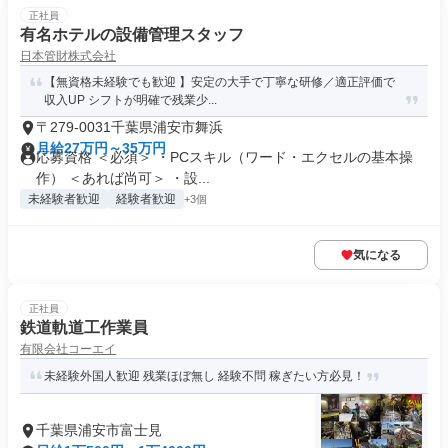
正社員
有名ホテルの設備管理スタッフ
日本管財株式会社
【無資格未経験でも歓迎 】安定の大手で丁寧な研修／適正評価で
収入UP シフトが明確で残業少...
〒279-0031千葉県浦安市舞浜
月給27万円～35万円
応募資格 ＜必須＞ ・PCスキル（ワード・エクセルの基本操
作） ＜あれば尚可＞ ・設...
未経験者歓迎
経験者歓迎
+3個
気になる
正社員
鉄道軌道工作業員
有限会社コーエイ
未経験外国人歓迎 残業ほぼ無し 経験不問 稼ぎたい方必見！
千葉県浦安市富士見