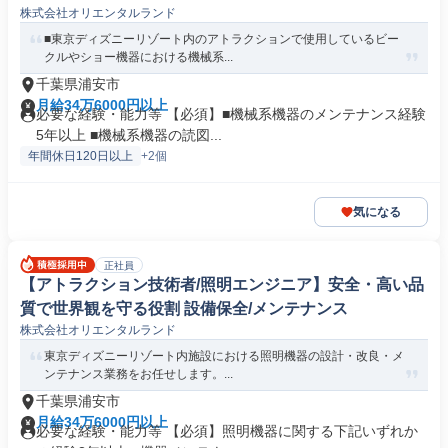
株式会社オリエンタルランド
■東京ディズニーリゾート内のアトラクションで使用しているビー
クルやショー機器における機械系...
千葉県浦安市
月給34万6000円以上
必要な経験・能力等 【必須】■機械系機器のメンテナンス経験
5年以上 ■機械系機器の読図...
年間休日120日以上
+2個
気になる
正社員
【アトラクション技術者/照明エンジニア】安全・高い品
質で世界観を守る役割 設備保全/メンテナンス
株式会社オリエンタルランド
東京ディズニーリゾート内施設における照明機器の設計・改良・メ
ンテナンス業務をお任せします。...
千葉県浦安市
月給34万6000円以上
必要な経験・能力等 【必須】照明機器に関する下記いずれか