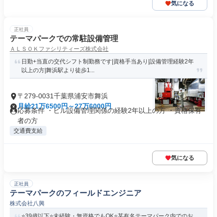
気になる
正社員
テーマパークでの常駐設備管理
ＡＬＳＯＫファシリティーズ株式会社
日勤+当直の交代シフト制勤務です|資格手当あり|設備管理経験2年
以上の方|舞浜駅より徒歩1...
〒279-0031千葉県浦安市舞浜
月給21万6500円～27万6000円
応募条件 ・ビル設備管理関係の経験2年以上の方 ・資格保有
者の方
交通費支給
気になる
正社員
テーマパークのフィールドエンジニア
株式会社八興
⭐️39歳以下⭐️未経験・無資格でもOK⭐️某有名テーマパーク内でのお