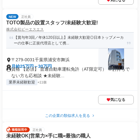
気になる
NEW
正社員
TOTO製品の設置スタッフ/未経験大歓迎!
株式会社ビーエスエス
【賞与年3回／年休120日以上】未経験大歓迎◎日本トップメーカ
ーの仕事に正規代理店として携...
〒279-0031千葉県浦安市舞浜
月給25万円～30万円
資格 【必須】 普通自動車運転免許（AT限定可） ※お持ちで
ない方も応相談 ★未経験...
業界未経験歓迎
+11個
気になる
この企業の類似求人を見る
正社員
未経験OK|営業⼒×⼿に職=最強の職⼈