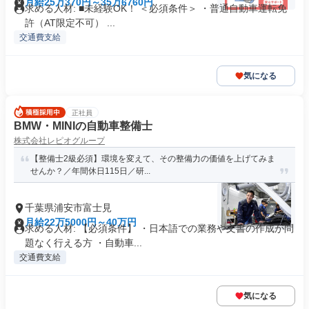
月給25万370円～35万6760円
求める人材: ■未経験OK！ ＜必須条件＞ ・普通自動車運転免
許（AT限定不可） ...
交通費支給
気になる
正社員
BMW・MINIの自動車整備士
株式会社レピオグループ
【整備士2級必須】環境を変えて、その整備力の価値を上げてみま
せんか？／年間休日115日／研...
千葉県浦安市富士見
月給22万5000円～40万円
求める人材: 【必須条件】 ・日本語での業務や文書の作成が問
題なく行える方 ・自動車...
交通費支給
気になる