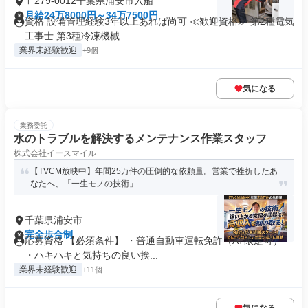
〒279-0012千葉県浦安市入船
月給24万8000円～34万7500円
資格 設備管理経験3年以上あれば尚可 ≪歓迎資格≫ 第2種電気
工事士 第3種冷凍機械...
業界未経験歓迎
+9個
気になる
業務委託
水のトラブルを解決するメンテナンス作業スタッフ
株式会社イースマイル
【TVCM放映中】年間25万件の圧倒的な依頼量。営業で挫折したあ
なたへ、「一生モノの技術」...
千葉県浦安市
完全歩合制
応募資格 【必須条件】 ・普通自動車運転免許（AT限定可）
・ハキハキと気持ちの良い挨...
業界未経験歓迎
+11個