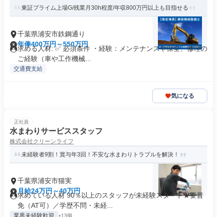
東証プライム上場G/残業月30h程度/年収800万円以上も目指せる
千葉県浦安市鉄鋼通り
年俸400万円～550万円
求める人材: ✅ 必須条件 ・経験：メンテナンスや保全、修理の
ご経験（車や工作機械...
交通費支給
気になる
正社員
水まわりサービススタッフ
株式会社クリーンライフ
未経験者9割！賞与年3回！不安な水まわりトラブルを解決！
千葉県浦安市猫実
月給24万円～40万円
求めている人材 90％以上のスタッフが未経験スタート★要普
免（AT可）／学歴不問・未経...
業界未経験歓迎
+13個