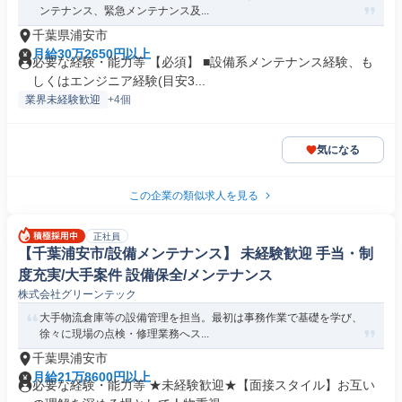
ンテナンス、緊急メンテナンス及...
千葉県浦安市
月給30万2650円以上
必要な経験・能力等 【必須】 ■設備系メンテナンス経験、も
しくはエンジニア経験(目安3...
業界未経験歓迎
+4個
気になる
この企業の類似求人を見る
正社員
【千葉浦安市/設備メンテナンス】 未経験歓迎 手当・制
度充実/大手案件 設備保全/メンテナンス
株式会社グリーンテック
大手物流倉庫等の設備管理を担当。最初は事務作業で基礎を学び、
徐々に現場の点検・修理業務へス...
千葉県浦安市
月給21万8600円以上
必要な経験・能力等 ★未経験歓迎★【面接スタイル】お互い