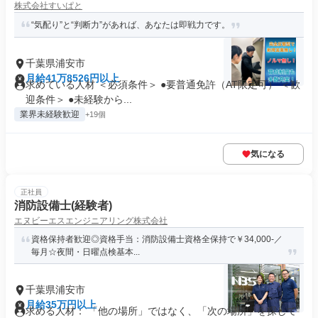
株式会社すいぱと
“気配り”と“判断力”があれば、あなたは即戦力です。
千葉県浦安市
月給41万8526円以上
求めている人材 ＜必須条件＞ ●要普通免許（AT限定可） ＜歓
迎条件＞ ●未経験から...
業界未経験歓迎
+19個
気になる
正社員
消防設備士(経験者)
エヌビーエスエンジニアリング株式会社
資格保持者歓迎◎資格手当：消防設備士資格全保持で￥34,000-／
毎月☆夜間・日曜点検基本...
千葉県浦安市
月給35万円以上
求める人材： 「他の場所」ではなく、「次の場所」を探して