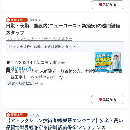
気になる
契約社員
日勤・夜勤 施設内(ニューコースト新浦安)の巡回設備
スタッフ
スターツファシリティーサービス株式会社
＞＞未経験から働ける設備管理スタッフ
〒279-0014千葉県浦安市明海
月給34万円
求めている人材 未経験者・無資格の方、大歓迎！ 「第二種電
気工事士」をお持ちの方、な...
業界未経験歓迎
+11個
気になる
正社員
【アトラクション技術者/機械系エンジニア】安全・高い
品質で世界観を守る役割 設備保全/メンテナンス