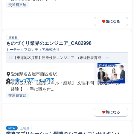
交通費支給
気になる
正社員
ものづくり業界のエンジニア_CA82998
トーテックフロンティア株式会社
【東海地区採用】開発検証エンジニア （未経験者育成）
愛知県名古屋市西区名駅
年俸373万円～430万円
求める人材: 【必須スキル・経験】 文理不問 【歓迎スキル・
経験 】 ・手に職を付...
交通費支給
気になる
NEW
正社員
業務アプリケーション開発のシステムコンサルタント