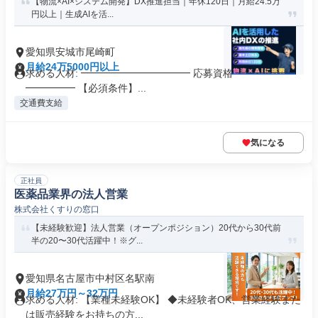
【物流×AI×システム開発】DX推進担当｜年休120日｜月給24.5万
円以上｜生成AIを活...
愛知県安城市尾崎町
月給24万5000円以上
求める人材: ━━━━━━━━━━━ 応募資格 ━━━━━━
━━━━━ 【必須条件】...
交通費支給
気になる
正社員
医薬品業界の法人営業
株式会社くすりの窓口
【未経験歓迎】法人営業（オープンポジション）20代から30代前
半の20〜30代活躍中！※グ...
愛知県名古屋市中村区名駅南
月給27万円～32万円
求める人材: 【業種未経験OK】 ◆未経験者OK、営業経験また
は販売経験をお持ちの方...