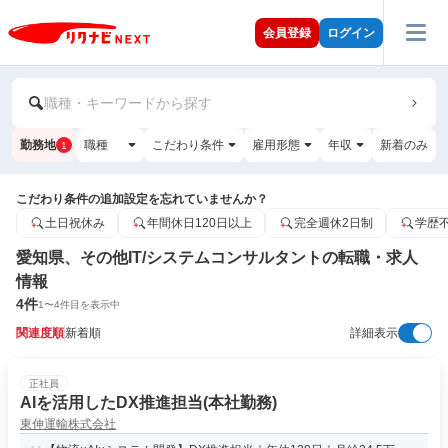
会員登録
ログイン
職種・キーワードから探す
勤務地
職種
こだわり条件
雇用形態
年収
新着のみ
1
こだわり条件の追加設定を忘れていませんか？
土日祝休み
年間休日120日以上
完全週休2日制
学歴
愛知県、その他IT/システムコンサルタントの転職・求人
情報
4
件
1
〜
4
件目を表示中
関連度順
新着順
詳細表示
正社員
AIを活用したDX推進担当(本社勤務)
東伸運輸株式会社