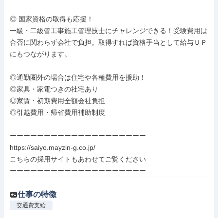
◎ 国家資格の取得も応援！

一級・二級管工事施工管理技士にチャレンジできる！受験費用は
合否に関わらず会社で負担。取得すれば資格手当として給与ＵＰ
にもつながります。

◎通勤圏外の場合は住宅や各種費用を援助！

◎家具・家電つきの社宅あり

◎家賃・初期費用全額会社負担

◎引越費用・帰省費用補助制度

ーーーーーーーーーーーーーーーーーーーー

https://saiyo.mayzin-g.co.jp/

こちらの採用サイトもあわせてご覧ください

ーーーーーーーーーーーーーーーーーーーー
仕事の特徴
交通費支給