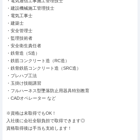
・電気通信工事施工管理技士

・建設機械施工管理技士

・電気工事士

・建築士

・安全管理士

・監理技術者

・安全衛生責任者

・鉄骨造（S造）

・鉄筋コンクリート造（RC造）

・鉄骨鉄筋コンクリート造（SRC造）

・プレハブ工法

・玉掛け技能講習

・フルハーネス型墜落防止用器具特別教育

・CADオペレーター など

※資格は未取得でもOK！

入社後に会社全額負担で取得できます◎

資格取得後は手当も支給します！
