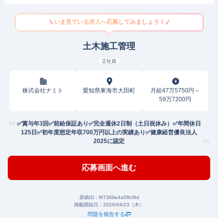
いま見ている求人へ応募してみましょう！
土木施工管理
正社員
株式会社ナミト
愛知県東海市大田町
月給47万5750円～
59万7200円
✅賞与年3回✅前給保証あり✅完全週休2日制（土日祝休み）✅年間休日
125日✅初年度想定年収700万円以上の実績あり✅健康経営優良法⼈
2025に認定
応募画面へ進む
原稿ID：
f67369e4a5ffcf9d
掲載開始日：
2026/04/23（木）
問題を報告する