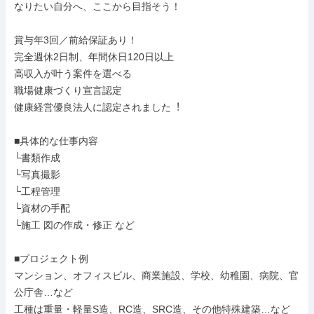
なりたい自分へ、ここから目指そう！

賞与年3回／前給保証あり！

完全週休2日制、年間休日120日以上

高収入が叶う案件を選べる

職場健康づくり宣言認定

健康経営優良法⼈に認定されました︕

■具体的な仕事内容

└書類作成

└写真撮影

└工程管理

└資材の手配

└施工 図の作成・修正 など

■プロジェクト例

マンション、オフィスビル、商業施設、学校、幼稚園、病院、官
公庁舎…など

工種は重量・軽量S造、RC造、SRC造、その他特殊建築…など