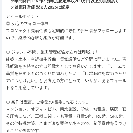
✅年間休日125日✅初年度想定年収700万円以上の実績あり
✅健康経営優良法⼈2025に認定
アピールポイント: 

◎ 安心のフォロー体制

プロジェクト先着任後も定期的に専任の担当者がフォローします
ので、継続的な取り組みが可能です。

◎ ジャンル不問。施工管理経験があれば即戦力！

建築・土木・空調衛生設備・電気設備など分野は問いません。実
務経験をお持ちの方は即戦力として歓迎いたします。「チームで
品質を高めるものづくりに関わりたい」「現場経験を次のキャリ
アにつなげたい」とお考えの方にとって、やりがいあるフィール
ドをご用意しています。

◎ 案件は豊富。ご希望の相談にも応じます。

マンション、オフィスビル、商業施設、学校、幼稚園、病院、官
公庁舎…など、工種に関しても重量・軽量S造、RC造、SRC造、
その他特殊建築、さまざまな案件があるので、希望案件を見つけ
ることが可能です。
