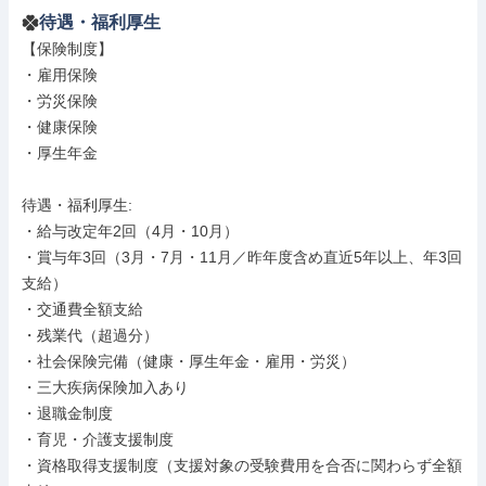
待遇・福利厚生
【保険制度】

・雇用保険

・労災保険

・健康保険

・厚生年金

待遇・福利厚生: 

・給与改定年2回（4⽉・10⽉）

・賞与年3回（3⽉・7⽉・11⽉／昨年度含め直近5年以上、年3回
⽀給）

・交通費全額⽀給

・残業代（超過分）

・社会保険完備（健康・厚⽣年⾦・雇⽤・労災）

・三⼤疾病保険加⼊あり

・退職⾦制度

・育児・介護⽀援制度

・資格取得⽀援制度（⽀援対象の受験費⽤を合否に関わらず全額