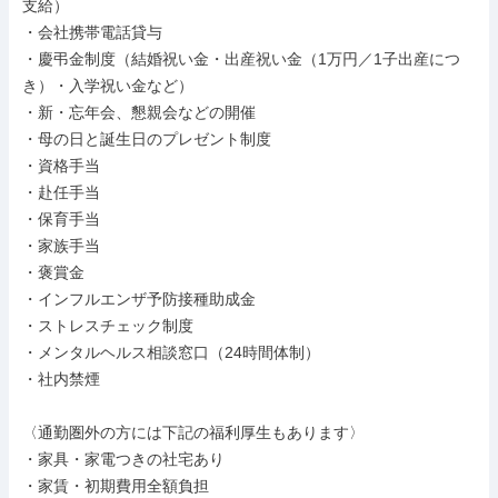
⽀給）

・会社携帯電話貸与

・慶弔⾦制度（結婚祝い⾦・出産祝い⾦（1万円／1⼦出産につ
き）・⼊学祝い⾦など）

・新・忘年会、懇親会などの開催

・⺟の⽇と誕⽣⽇のプレゼント制度

・資格⼿当

・赴任⼿当

・保育⼿当

・家族⼿当

・褒賞⾦

・インフルエンザ予防接種助成⾦

・ストレスチェック制度

・メンタルヘルス相談窓⼝（24時間体制）

・社内禁煙

〈通勤圏外の⽅には下記の福利厚⽣もあります〉

・家具・家電つきの社宅あり

・家賃・初期費⽤全額負担
