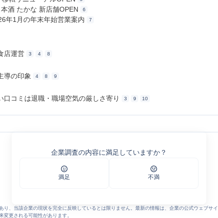
本酒 たかな 新店舗OPEN
6
2026年1月の年末年始営業案内
7
食店運営
3
4
8
主導の印象
4
8
9
い口コミは退職・職場空気の厳しさ寄り
3
9
10
中心に展開する居酒屋・店舗プロデュース
用ページ
企業調査の内容に満足していますか？
 コネル【2026年6月29日】 | 株式会社みやび屋
満足
不満
たかな【2025年12月18日】 | 株式会社みやび屋
始の営業について | 株式会社みやび屋
あり、当該企業の現状を完全に反映しているとは限りません。最新の情報は、企業の公式ウェブサイ
来変更される可能性があります。