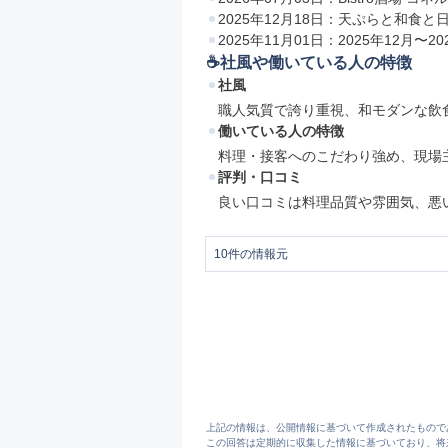
2025年12月18日：天ぷらと和食と日
2025年11月01日：2025年12月〜
☕️社風や働いている人の特徴
社風
職人気質で誇り重視、和モダンな飲
働いている人の特徴
料理・接客へのこだわり強め、現場
評判・口コミ
良い口コミは料理品質や雰囲気、悪
10
件の情報元
1
株式会社みやび屋 | 岐阜・名古屋を
2
みやび屋の紹介 | 株式会社みやび屋の採
3
雅じゃぽ | 株式会社みやび屋
4
会社概要 | 株式会社みやび屋
5
【移転リニューアルOPEN】Bistro酒場
6
【新店舗OPEN】天ぷらと和食と日本酒 
7
【2025年12月〜2026年1月】年末年
8
代表挨拶 | 株式会社みやび屋
9
The Kitchen 喰なべ | 株式会社みやび屋
上記の情報は、公開情報に基づいて作成されたもので
10
https://jobtalk.jp/companies/6107009
この回答は定期的に収集した情報に基づいており、将