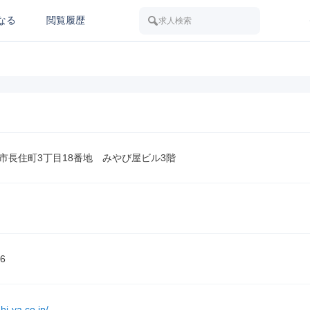
なる
閲覧履歴
求人検索
市長住町3丁目18番地　みやび屋ビル3階
6
bi-ya.co.jp/