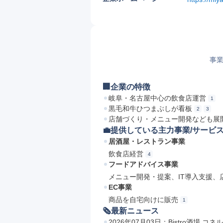
事業
🏢企業の特徴
岐阜・名古屋中心の飲食店運営
1
黒毛和牛ひつまぶしが看板
2
3
店舗づくり・メニュー開発なども展
💼提供している主力事業/サービ
居酒屋・レストラン事業
飲食店経営
4
フードアドバイス事業
メニュー開発・提案、IT導入支援、
EC事業
商品を自宅向けに販売
1
🗞最新ニュース
2026年07月03日：Bistro酒場 コ