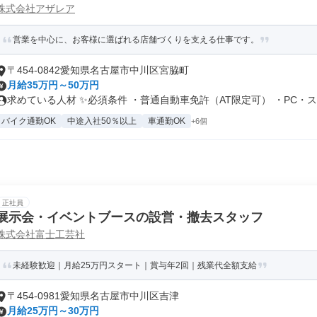
株式会社アザレア
営業を中心に、お客様に選ばれる店舗づくりを支える仕事です。
〒454-0842愛知県名古屋市中川区宮脇町
月給35万円～50万円
求めている人材 ✨必須条件 ・普通自動車免許（AT限定可） ・PC・ス.
バイク通勤OK
中途入社50％以上
車通勤OK
+6個
正社員
展示会・イベントブースの設営・撤去スタッフ
株式会社富士工芸社
未経験歓迎｜月給25万円スタート｜賞与年2回｜残業代全額支給
〒454-0981愛知県名古屋市中川区吉津
月給25万円～30万円