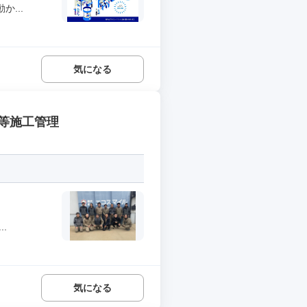
...
気になる
等施工管理
.
気になる