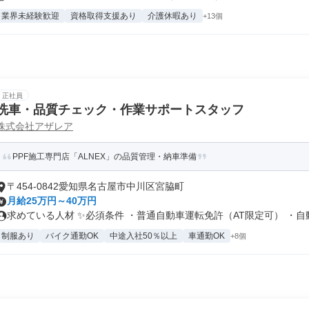
業界未経験歓迎
資格取得支援あり
介護休暇あり
+13個
正社員
洗車・品質チェック・作業サポートスタッフ
株式会社アザレア
PPF施工専門店「ALNEX」の品質管理・納車準備
〒454-0842愛知県名古屋市中川区宮脇町
月給25万円～40万円
求めている人材 ✨必須条件 ・普通自動車運転免許（AT限定可） ・自動.
制服あり
バイク通勤OK
中途入社50％以上
車通勤OK
+8個