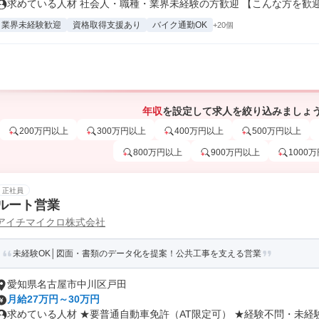
求めている人材 社会人・職種・業界未経験の方歓迎 【こんな方を歓迎し
業界未経験歓迎
資格取得支援あり
バイク通勤OK
+20個
年収
を設定して求人を絞り込みましょ
200万円以上
300万円以上
400万円以上
500万円以上
800万円以上
900万円以上
1000
正社員
ルート営業
アイチマイクロ株式会社
未経験OK│図面・書類のデータ化を提案！公共工事を支える営業
愛知県名古屋市中川区戸田
月給27万円～30万円
求めている人材 ★要普通自動車免許（AT限定可） ★経験不問・未経験O