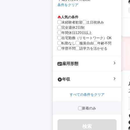
条件をクリア
人気の条件
未経験者歓迎
土日祝休み
完全週休2日制
年間休日120日以上
在宅勤務（リモートワーク）OK
転勤なし
服装自由
年齢不問
学歴不問
語学力を活かせる
雇用形態
年収
すべての条件をクリア
新着のみ
検索