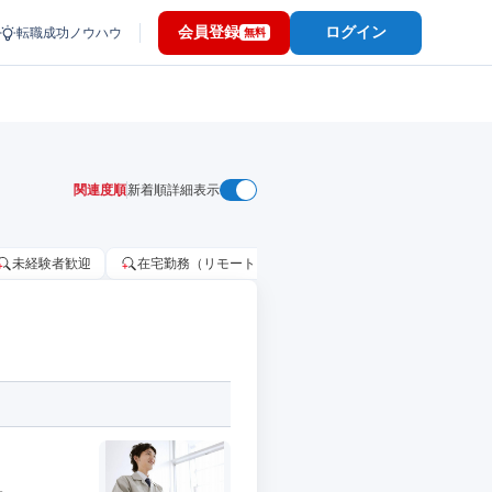
会員登録
ログイン
転職成功ノウハウ
無料
関連度順
新着順
詳細表示
未経験者歓迎
在宅勤務（リモートワーク）OK
家賃補助・住宅手当