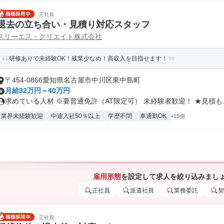
正社員
退去の立ち合い・見積り対応スタッフ
スリーエス・クリエイト株式会社
研修ありで未経験OK！残業少なめ！高収入を目指せます！
〒454-0866愛知県名古屋市中川区東中島町
月給32万円～40万円
求めている人材 ※要普通免許（AT限定可） 未経験者歓迎！ ★見積も..
業界未経験歓迎
中途入社50％以上
学歴不問
車通勤OK
+15個
雇用形態
を設定して求人を絞り込みまし
正社員
派遣社員
業務委託
契
正社員