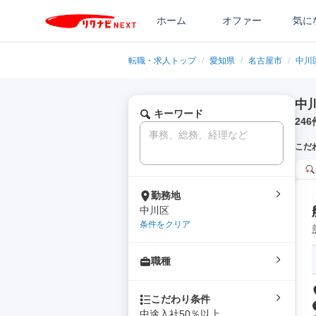
ホーム
オファー
気に
転職・求人トップ
/
愛知県
/
名古屋市
/
中川
中
キーワード
246
こだ
勤務地
中川区
条件をクリア
職種
こだわり条件
中途入社50％以上