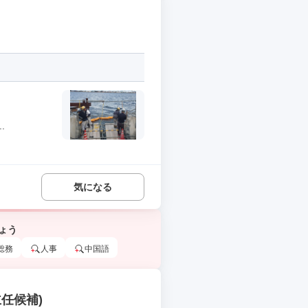
.
気になる
ょう
総務
人事
中国語
任候補)