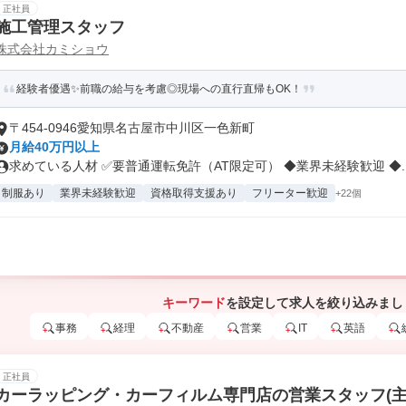
正社員
施工管理スタッフ
株式会社カミショウ
経験者優遇✨前職の給与を考慮◎現場への直行直帰もOK！
〒454-0946愛知県名古屋市中川区一色新町
月給40万円以上
求めている人材 ✅要普通運転免許（AT限定可） ◆業界未経験歓迎 ◆..
制服あり
業界未経験歓迎
資格取得支援あり
フリーター歓迎
+22個
キーワード
を設定して求人を絞り込みまし
事務
経理
不動産
営業
IT
英語
正社員
カーラッピング・カーフィルム専門店の営業スタッフ(主