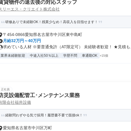
賃貸物件の退去後の対応スタッフ
スリーエス・クリエイト株式会社
研修ありで未経験OK！残業少なめ！高収入を目指せます！
〒454-0866愛知県名古屋市中川区東中島町
月給32万円～40万円
求めている人材 ※要普通免許（AT限定可） 未経験者歓迎！ ★見積も..
業界未経験歓迎
中途入社50％以上
学歴不問
車通勤OK
+15個
正社員
防災設備配管工･メンテナンス業務
有限会社福井設備
経験問わずやる気で採用！履歴書不要で面接ok！
愛知県名古屋市中川区万町