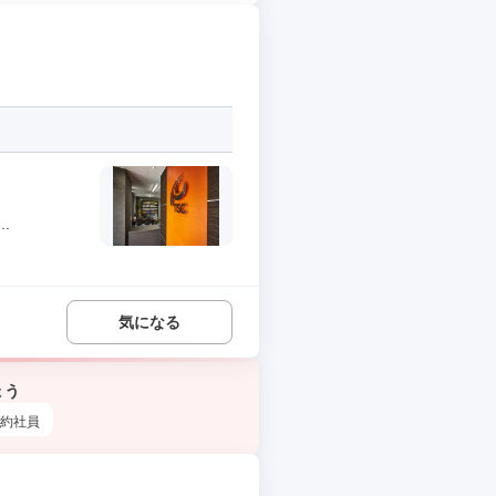
.
気になる
ょう
約社員