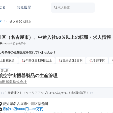
なる
閲覧履歴
求人検索
区
/
中途入社50％以上
川区（名古屋市）、中途入社50％以上の転職・求人情報
件
1
〜
100
件目を表示中
わり条件の追加設定を忘れていませんか？
土日祝休み
年間休日120日以上
完全週休2日制
学歴不問
正社員
航空宇宙機器製品の生産管理
熱田起業株式会社
生産管理としてキャリアアップしたいあなたに！未経験歓迎！
愛知県名古屋市中川区福船町
月給18万5000円～25万円