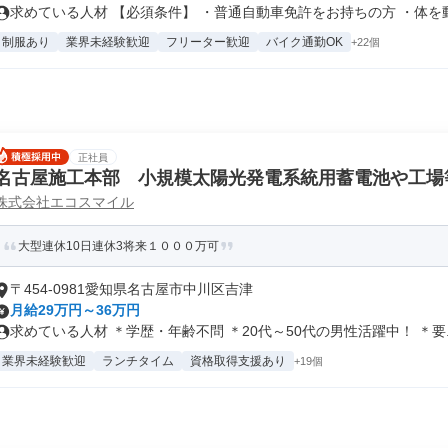
求めている人材 【必須条件】 ・普通自動車免許をお持ちの方 ・体を動か
制服あり
業界未経験歓迎
フリーター歓迎
バイク通勤OK
+22個
正社員
名古屋施工本部 小規模太陽光発電系統用蓄電池や工場
株式会社エコスマイル
大型連休10日連休3将来１０００万可
〒454-0981愛知県名古屋市中川区吉津
月給29万円～36万円
求めている人材 ＊学歴・年齢不問 ＊20代～50代の男性活躍中！ ＊要..
業界未経験歓迎
ランチタイム
資格取得支援あり
+19個