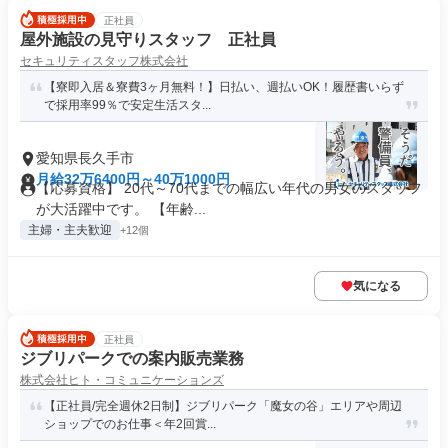
正社員
屋外施設の見守りスタッフ 正社員
セキュリティスタッフ株式会社
【寮即入居＆寮費3ヶ月無料！】日払い、週払いOK！履歴書いらず
で採用率99％で安定生活スタ...
愛知県長久手市
月給32万6400円～40万1000円
【応募資格】 20代～70代までの幅広い年代の男女のスタッフ
が大活躍中です。 【年齢...
主婦・主夫歓迎
+12個
気になる
正社員
ジブリパークでの案内販売業務
株式会社ヒト・コミュニケーションズ
【正社員/完全週休2日制】ジブリパーク「魔女の谷」エリアや周辺
ショップでのお仕事＜年2回賞...