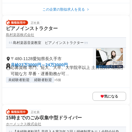
この企業の類似求人を見る
正社員
ピアノインストラクター
島村楽器株式会社
島村楽器音楽教室 ピアノインストラクター
〒480-1128愛知県長久手市
月給23万3000円～24万3000円
応募資格 専門、短大、大卒、大学院卒以上 土日祝日の勤務が
可能な方 早番・遅番勤務が可...
未経験者歓迎
経験者歓迎
+5個
気になる
正社員
15時までのごみ収集中型ドライバー
ホーメックス株式会社
【未経験者歓迎】高収入＆賞与年２回！研修制度あり！全額会社負