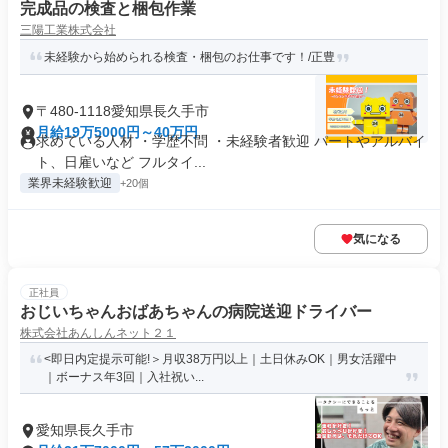
完成品の検査と梱包作業
三陽工業株式会社
未経験から始められる検査・梱包のお仕事です！/正豊
〒480-1118愛知県長久手市
月給19万5000円～40万円
求めている人材 ・学歴不問 ・未経験者歓迎 パートやアルバイ
ト、日雇いなど フルタイ...
業界未経験歓迎
+20個
気になる
正社員
おじいちゃんおばあちゃんの病院送迎ドライバー
株式会社あんしんネット２１
<即日内定提示可能!＞月収38万円以上｜土日休みOK｜男女活躍中
｜ボーナス年3回｜入社祝い...
愛知県長久手市