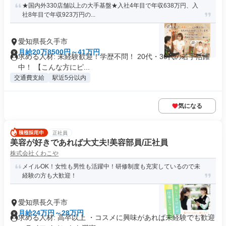
★国内外330店舗以上の大手基盤★入社4年目で年収638万円、入
社8年目で年収923万円の...
愛知県長久手市
月給20万8500円～41万円
求める人材: 未経験歓迎！学歴不問！ 20代・30代の若手活躍
中！ 【こんな方にピ...
交通費支給
駅近5分以内
気になる
正社員
美容が好きであれば大丈夫!美容部員/正社員
株式会社くわこや
メイルOK！女性も男性も活躍中！研修制度も充実しているので未
経験の方も大歓迎！
愛知県長久手市
月給24万円～28万円
求める人材: 高卒以上 ・コスメに興味があれば未経験でも歓迎