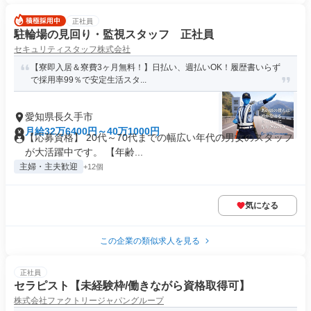
正社員
駐輪場の見回り・監視スタッフ 正社員
セキュリティスタッフ株式会社
【寮即入居＆寮費3ヶ月無料！】日払い、週払いOK！履歴書いらず
で採用率99％で安定生活スタ...
愛知県長久手市
月給32万6400円～40万1000円
【応募資格】 20代～70代までの幅広い年代の男女のスタッフ
が大活躍中です。 【年齢...
主婦・主夫歓迎
+12個
気になる
この企業の類似求人を見る
正社員
セラピスト【未経験枠/働きながら資格取得可】
株式会社ファクトリージャパングループ