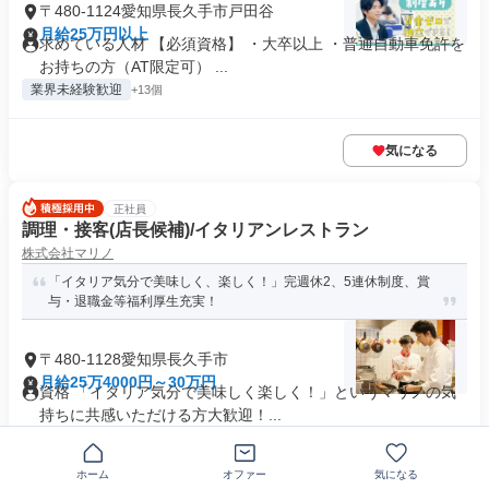
〒480-1124愛知県長久手市戸田谷
月給25万円以上
求めている人材 【必須資格】 ・大卒以上 ・普通自動車免許を
お持ちの方（AT限定可） ...
業界未経験歓迎
+13個
気になる
正社員
調理・接客(店長候補)/イタリアンレストラン
株式会社マリノ
「イタリア気分で美味しく、楽しく！」完週休2、5連休制度、賞
与・退職金等福利厚生充実！
〒480-1128愛知県長久手市
月給25万4000円～30万円
資格 「イタリア気分で美味しく楽しく！」というマリノの気
持ちに共感いただける方大歓迎！...
制服あり
業界未経験歓迎
+27個
ホーム
オファー
気になる