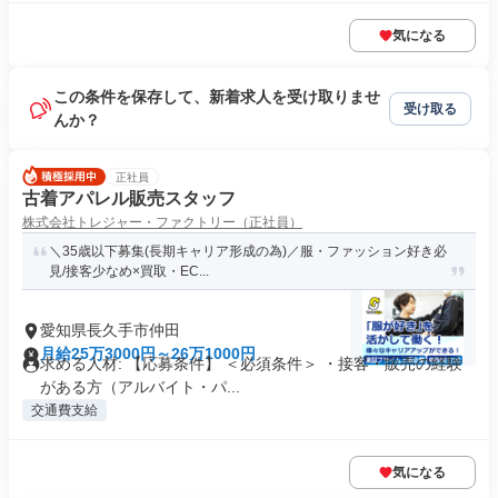
気になる
この条件を保存して、新着求人を受け取りませ
受け取る
んか？
正社員
古着アパレル販売スタッフ
株式会社トレジャー・ファクトリー（正社員）
＼35歳以下募集(長期キャリア形成の為)／服・ファッション好き必
見/接客少なめ×買取・EC...
愛知県長久手市仲田
月給25万3000円～26万1000円
求める人材: 【応募条件】 ＜必須条件＞ ・接客・販売の経験
がある方（アルバイト・パ...
交通費支給
気になる