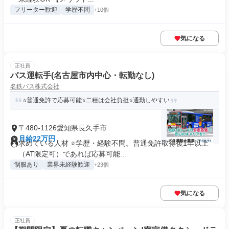
フリーター歓迎
学歴不問
+10個
気になる
正社員
バス運転手(名古屋市内中心・転勤なし)
名鉄バス株式会社
⭐普通免許で応募可能⭐二種は会社負担⭐通勤しやすい
〒480-1126愛知県長久手市
月給22万円
求めている人材 ⭐学歴・経験不問。普通免許取得後1年以上
（AT限定可）であれば応募可能...
制服あり
業界未経験歓迎
+23個
気になる
正社員