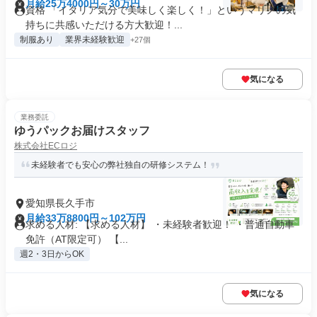
月給25万4000円～30万円
資格 「イタリア気分で美味しく楽しく！」というマリノの気
持ちに共感いただける方大歓迎！...
制服あり
業界未経験歓迎
+27個
気になる
業務委託
ゆうパックお届けスタッフ
株式会社ECロジ
未経験者でも安心の弊社独自の研修システム！
愛知県長久手市
月給33万8800円～102万円
求める人材: 【求める人材】 ・未経験者歓迎！ ・普通自動車
免許（AT限定可） 【...
週2・3日からOK
気になる