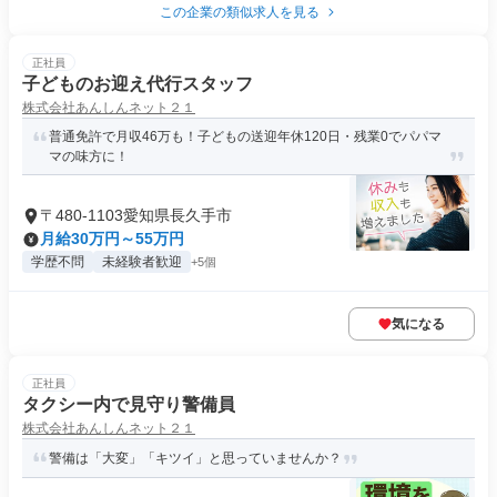
この企業の類似求人を見る
正社員
子どものお迎え代行スタッフ
株式会社あんしんネット２１
普通免許で月収46万も！子どもの送迎年休120日・残業0でパパマ
マの味方に！
〒480-1103愛知県長久手市
月給30万円～55万円
学歴不問
未経験者歓迎
+5個
気になる
正社員
タクシー内で見守り警備員
株式会社あんしんネット２１
警備は「大変」「キツイ」と思っていませんか？