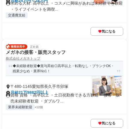
月給24万円～28万円
求める人材: 高卒以上 ・コスメに興味があれば未経験でも歓迎
・ライフイベントを満喫...
交通費支給
気になる
正社員
メガネの接客・販売スタッフ
株式会社メガネトップ
◆未経験者歓迎◆賞与昇給◎高卒以上・転勤なし・ブランクOK・
残業少なめ・業界No1！
〒480-1145愛知県長久手市卯塚
月給21万9882円以上
資格 資格 ・高卒以上 ・土日祝勤務できる方歓迎 ・接客・販
売未経験者歓迎 ・ダブルワ...
業界未経験歓迎
+12個
気になる