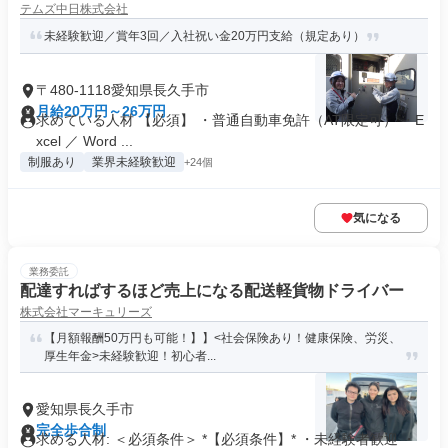
テムズ中日株式会社
未経験歓迎／賞年3回／入社祝い金20万円支給（規定あり）
〒480-1118愛知県長久手市
月給20万円～26万円
求めている人材 【必須】 ・普通自動車免許（AT限定可） ・E
xcel ／ Word ...
制服あり
業界未経験歓迎
+24個
気になる
業務委託
配達すればするほど売上になる配送軽貨物ドライバー
株式会社マーキュリーズ
【月額報酬50万円も可能！】】<社会保険あり！健康保険、労災、
厚生年金>未経験歓迎！初心者...
愛知県長久手市
完全歩合制
求める人材: ＜必須条件＞ *【必須条件】* ・未経験者歓迎 ・