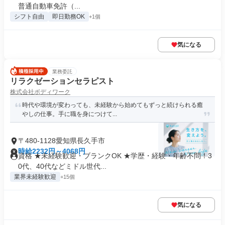
普通自動車免許（...
シフト自由
即日勤務OK
+1個
気になる
業務委託
リラクゼーションセラピスト
株式会社ボディワーク
時代や環境が変わっても、未経験から始めてもずっと続けられる癒
やしの仕事。手に職を身につけて...
〒480-1128愛知県長久手市
時給2232円～4068円
資格 ★未経験歓迎・ブランクOK ★学歴・経験・年齢不問！3
0代、40代などミドル世代...
業界未経験歓迎
+15個
気になる