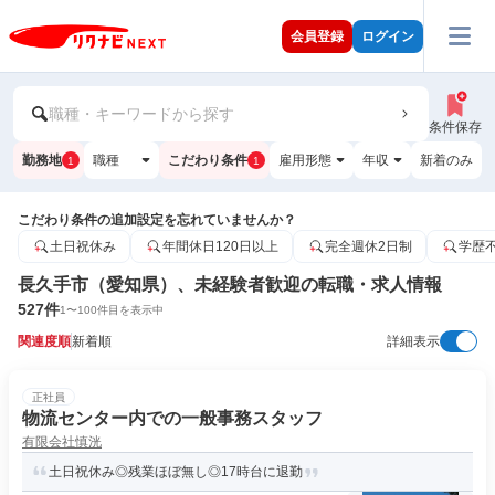
会員登録
ログイン
職種・キーワードから探す
条件保存
勤務地
職種
こだわり条件
雇用形態
年収
新着のみ
1
1
こだわり条件の追加設定を忘れていませんか？
土日祝休み
年間休日120日以上
完全週休2日制
学歴
長久手市（愛知県）、未経験者歓迎の転職・求人情報
527
件
1
〜
100
件目を表示中
関連度順
新着順
詳細表示
正社員
物流センター内での一般事務スタッフ
有限会社慎洸
土日祝休み◎残業ほぼ無し◎17時台に退勤