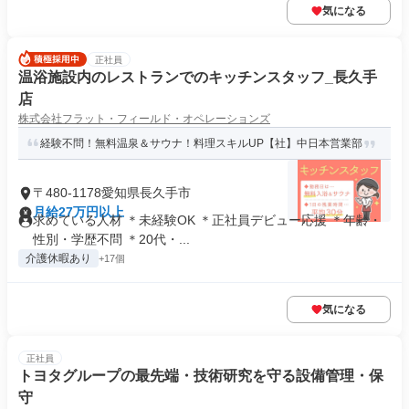
気になる
正社員
温浴施設内のレストランでのキッチンスタッフ_長久手
店
株式会社フラット・フィールド・オペレーションズ
経験不問！無料温泉＆サウナ！料理スキルUP【社】中日本営業部
〒480-1178愛知県長久手市
月給27万円以上
求めている人材 ＊未経験OK ＊正社員デビュー応援 ＊年齢・
性別・学歴不問 ＊20代・...
介護休暇あり
+17個
気になる
正社員
トヨタグループの最先端・技術研究を守る設備管理・保
守