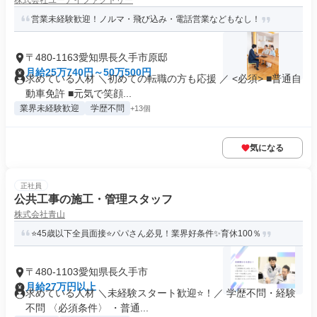
株式会社ユーアイファクトリー
営業未経験歓迎！ノルマ・飛び込み・電話営業などもなし！
〒480-1163愛知県長久手市原邸
月給25万740円～50万500円
求めている人材 ＼初めての転職の方も応援 ／ <必須> ■普通自
動車免許 ■元気で笑顔...
業界未経験歓迎
学歴不問
+13個
気になる
正社員
公共工事の施工・管理スタッフ
株式会社青山
⭐45歳以下全員面接⭐パパさん必見！業界好条件✨育休100％
〒480-1103愛知県長久手市
月給27万円以上
求めている人材 ＼未経験スタート歓迎⭐！／ 学歴不問・経験
不問 〈必須条件〉 ・普通...