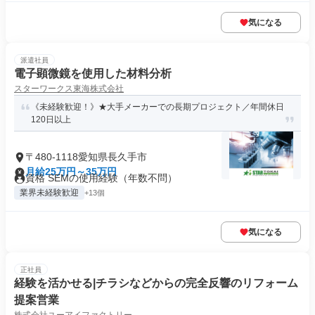
気になる
派遣社員
電子顕微鏡を使用した材料分析
スターワークス東海株式会社
《未経験歓迎！》★大手メーカーでの長期プロジェクト／年間休日
120日以上
〒480-1118愛知県長久手市
月給25万円～35万円
資格 SEMの使用経験（年数不問）
業界未経験歓迎
+13個
気になる
正社員
経験を活かせる|チラシなどからの完全反響のリフォーム
提案営業