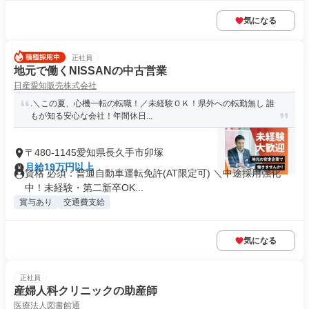
気になる
正社員
地元で働くNISSANの中古営業
日産愛知販売株式会社
.＼この夏、心機一転の転職！／未経験ＯＫ！県外への転勤無し 誰
もが知る安心な会社！年間休日...
〒480-1145愛知県長久手市卯塚
月給19万円以上
資格 必須：普通自動車運転免許(AT限定可) ＼中途採用強化
中！未経験・第二新卒OK...
賞与あり
交通費支給
気になる
正社員
産婦人科クリニックの助産師
医療法人図書館通