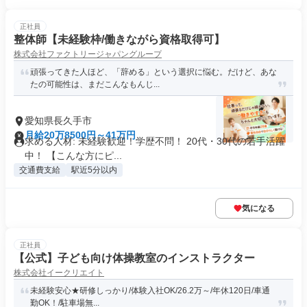
正社員
整体師【未経験枠/働きながら資格取得可】
株式会社ファクトリージャパングループ
頑張ってきた人ほど、「辞める」という選択に悩む。だけど、あな
たの可能性は、まだこんなもんじ...
愛知県長久手市
月給20万8500円～41万円
求める人材: 未経験歓迎！学歴不問！ 20代・30代の若手活躍
中！ 【こんな方にピ...
交通費支給
駅近5分以内
気になる
正社員
【公式】子ども向け体操教室のインストラクター
株式会社イークリエイト
未経験安心★研修しっかり/体験入社OK/26.2万～/年休120日/車通
勤OK！/駐車場無...