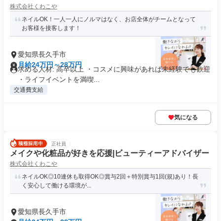
株式会社くわこや
ネイルOK！一人一人にノルマはなく、お店全体がチームとなって
お客様を接客します！
愛知県長久手市
月給24万円～28万円
求める人材: 高卒以上 ・コスメに興味があれば未経験でも歓迎
・ライフイベントを満喫...
交通費支給
気になる
正社員
メイクや化粧品が好きを応援|ビューティーアドバイザー
株式会社くわこや
ネイルOK◎10連休も取得OK◎賞与2回＋特別賞与1回(規)あり！長
く安心して働ける環境が...
愛知県長久手市