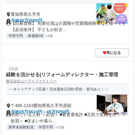
愛知県長久手市
月給26万2650円
【応募資格】 先輩社員は介護職や営業職経験者など様々です
【必須条件】 子どもが好き...
学歴不問
車通勤OK
+8個
気になる
正社員
経験を活かせる|リフォームディレクター・施工管理
株式会社ユーアイファクトリー
キャリアアップ応援！完全週休2日制×昇給・賞与あり！
〒480-1163愛知県長久手市原邸
月給25万4610円～49万9250円
求めている人材 ＜必須＞ ■要普通免許 ■元気で笑顔な方！ ＜
歓迎＞ ■住まいや暮ら...
業界未経験歓迎
学歴不問
+12個