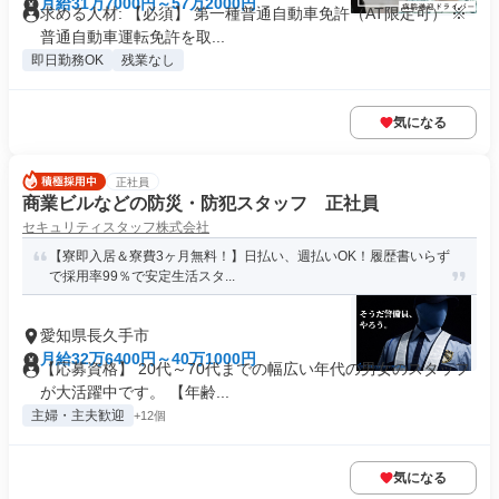
月給31万7000円～57万2000円
求める人材: 【必須】 第一種普通自動車免許（AT限定可） ※
普通自動車運転免許を取...
即日勤務OK
残業なし
気になる
正社員
商業ビルなどの防災・防犯スタッフ 正社員
セキュリティスタッフ株式会社
【寮即入居＆寮費3ヶ月無料！】日払い、週払いOK！履歴書いらず
で採用率99％で安定生活スタ...
愛知県長久手市
月給32万6400円～40万1000円
【応募資格】 20代～70代までの幅広い年代の男女のスタッフ
が大活躍中です。 【年齢...
主婦・主夫歓迎
+12個
気になる