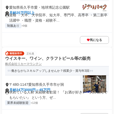
愛知県長久手市愛・地球博記念公園駅
月給20万円以上
資格 ・大卒、大学院卒、短大卒、専門卒、高専卒 ・第二新卒
活躍中 ・職歴・資格・経験不...
制服あり
+9個
気になる
正社員
ウイスキー、ワイン、クラフトビール等の販売
株式会社リカーマウンテン
働きながらスキルアップしませんか？残業少・賞与年3回
〒480-1147愛知県長久手市市が洞
月給24万3000円～45万円
求めている人材 未経験者歓迎！ 『お酒が好き』『人に喜んで
もらいたい』 という方、ぜ...
業界未経験歓迎
+12個