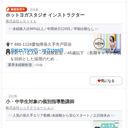
正社員
ホットヨガスタジオ インストラクター
株式会社ＬＯＩＶＥ
未経験入社94%以上／年間休日124日／早朝出勤なし
〒480-1124愛知県長久手市戸田谷
月給25万500円～38万1500円
求めている人材 ✅未経験歓迎 ✅45歳以下 （長期キャリア形成
を目的とした採用のため...
業界未経験歓迎
+26個
気になる
正社員
小・中学生対象の個別指導塾講師
株式会社シッククリエーション
人気の長久手エリア勤務♪未経験から安心スタート／土日祝休み