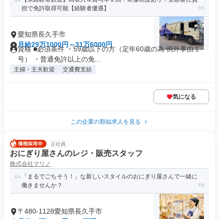
担で免許取得可能【経験者優遇】
愛知県長久手市
月給29万1000円～31万6000円
資格 ■必須条件 ・59歳以下の方（定年60歳の為 例外事由１
号） ・普通免許以上の免...
主婦・主夫歓迎
交通費支給
気になる
この企業の類似求人を見る
正社員
おにぎり屋さんのレジ・販売スタッフ
株式会社マリノ
「まるでごちそう！」な新しいスタイルのおにぎり屋さんで一緒に
働きませんか？
〒480-1128愛知県長久手市