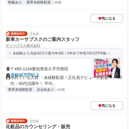
制服あり
業界未経験歓迎
+35個
気になる
正社員
新車カーサブスクのご案内スタッフ
ディープラス株式会社
未経験から月給40万◎賞与年4回！2年目で年収700万円可能
〒480-1144愛知県長久手市熊田
月給40万円以上
求めている人材 ・未経験歓迎！正社員デビュー大歓迎！ ・20
代・30代活躍中！ 平均...
業界未経験歓迎
歩合給あり
+26個
気になる
正社員
化粧品のカウンセリング・販売