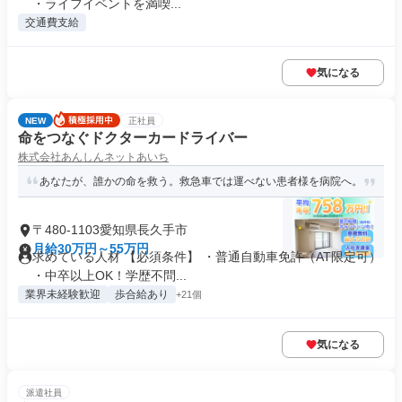
・ライフイベントを満喫...
交通費支給
気になる
NEW
正社員
命をつなぐドクターカードライバー
株式会社あんしんネットあいち
あなたが、誰かの命を救う。救急車では運べない患者様を病院へ。
〒480-1103愛知県長久手市
月給30万円～55万円
求めている人材 【必須条件】 ・普通自動車免許（AT限定可）
・中卒以上OK！学歴不問...
業界未経験歓迎
歩合給あり
+21個
気になる
派遣社員