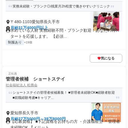
実務未経験・ブランク◎/残業月2h程度で働きやすいクリニック
〒480-1103愛知県長久手市
月給31万4000円以上
求めている人材 実務経験不問・ブランク歓迎！あなたの再ス
タートを応援します。 【必須...
制服あり
+19個
気になる
正社員
管理者候補 ショートステイ
社会福祉法人 松壽会
ショートステイの管理者候補募集！ ■管理者未経験OK■経験者歓迎
■前職経験考慮■キャリア...
愛知県長久手市
月給27万5000円～39万8000円
【応募資格】 ■下記資格をお持ちの方 ・介護福祉士 ＊管理者
未経験OK 【メリット...