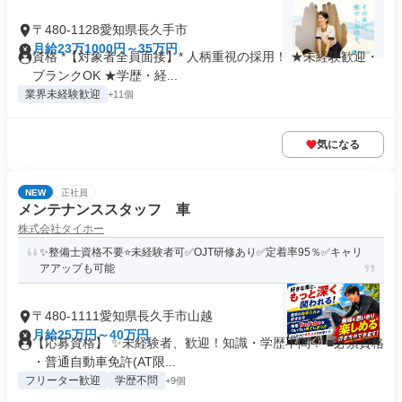
〒480-1128愛知県長久手市
月給23万1000円～35万円
資格 *【対象者全員面接】* 人柄重視の採用！ ★未経験歓迎・
ブランクOK ★学歴・経...
業界未経験歓迎
+11個
気になる
NEW
正社員
メンテナンススタッフ 車
株式会社タイホー
✨整備士資格不要⭐未経験者可✅OJT研修あり✅定着率95％✅キャリ
アアップも可能
〒480-1111愛知県長久手市山越
月給25万円～40万円
【応募資格】 ✨未経験者、歓迎！知識・学歴不問！ ■必須資格
・普通自動車免許(AT限...
フリーター歓迎
学歴不問
+9個