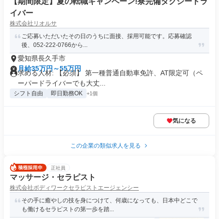
【期間限定】夏の転職キャンペーン!寮完備タクシードラ
イバー
株式会社リオルサ
ご応募いただいたその日のうちに面接、採用可能です。応募確認
後、052-222-0766から...
愛知県長久手市
月給35万円～55万円
求める人材: 【必須】 第一種普通自動車免許、AT限定可（ペ
ーパードライバーでも大丈...
シフト自由
即日勤務OK
+1個
気になる
この企業の類似求人を見る
正社員
マッサージ・セラピスト
株式会社ボディワークセラピストエージェンシー
その手に癒やしの技を身につけて、何歳になっても、日本中どこで
も働けるセラピストの第一歩を踏...