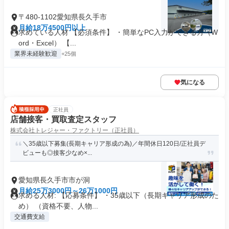
〒480-1102愛知県長久手市
月給18万4500円以上
求めている人材 【必須条件】 ・簡単なPC入力ができる方（W
ord・Excel） 【...
業界未経験歓迎
+25個
気になる
正社員
店舗接客・買取査定スタッフ
株式会社トレジャー・ファクトリー（正社員）
＼35歳以下募集(長期キャリア形成の為)／年間休日120日/正社員デ
ビューも◎接客少なめ×...
愛知県長久手市市が洞
月給25万3000円～26万1000円
求める人材: 【応募条件】 ・35歳以下（長期キャリア形成のた
め） （資格不要、人物...
交通費支給