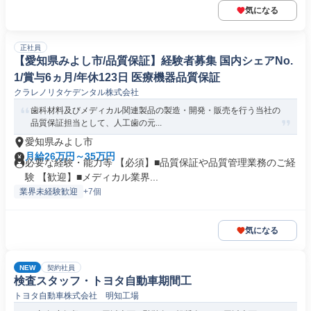
気になる
正社員
【愛知県みよし市/品質保証】経験者募集 国内シェアNo.
1/賞与6ヵ月/年休123日 医療機器品質保証
クラレノリタケデンタル株式会社
歯科材料及びメディカル関連製品の製造・開発・販売を行う当社の
品質保証担当として、人工歯の元...
愛知県みよし市
月給26万円～35万円
必要な経験・能力等 【必須】■品質保証や品質管理業務のご経
験 【歓迎】■メディカル業界...
業界未経験歓迎
+7個
気になる
NEW
契約社員
検査スタッフ・トヨタ自動車期間工
トヨタ自動車株式会社 明知工場