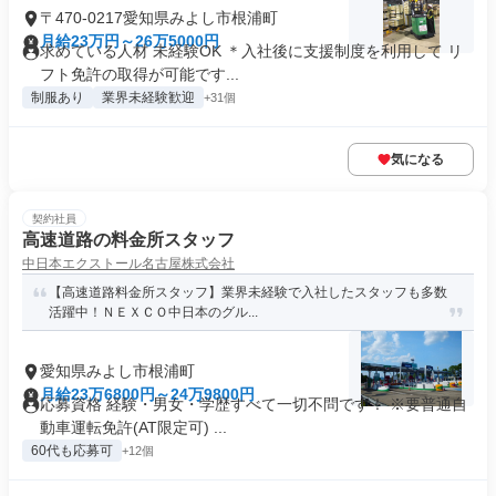
〒470-0217愛知県みよし市根浦町
月給23万円～26万5000円
求めている人材 未経験OK ＊入社後に支援制度を利用して リ
フト免許の取得が可能です...
制服あり
業界未経験歓迎
+31個
気になる
契約社員
高速道路の料金所スタッフ
中日本エクストール名古屋株式会社
【高速道路料金所スタッフ】業界未経験で入社したスタッフも多数
活躍中！ＮＥＸＣＯ中日本のグル...
愛知県みよし市根浦町
月給23万6800円～24万9800円
応募資格 経験・男女・学歴すべて一切不問です！ ※要普通自
動車運転免許(AT限定可) ...
60代も応募可
+12個