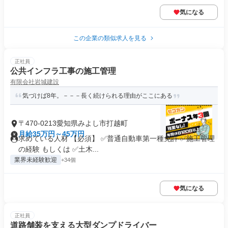
気になる
この企業の類似求人を見る
正社員
公共インフラ工事の施工管理
有限会社岩城建設
気づけば8年。－－－長く続けられる理由がここにある
〒470-0213愛知県みよし市打越町
月給35万円～45万円
求めている人材 【必須】 ✅普通自動車第一種免許 ✅施工管理
の経験 もしくは ✅土木...
業界未経験歓迎
+34個
気になる
正社員
道路舗装を支える大型ダンプドライバー