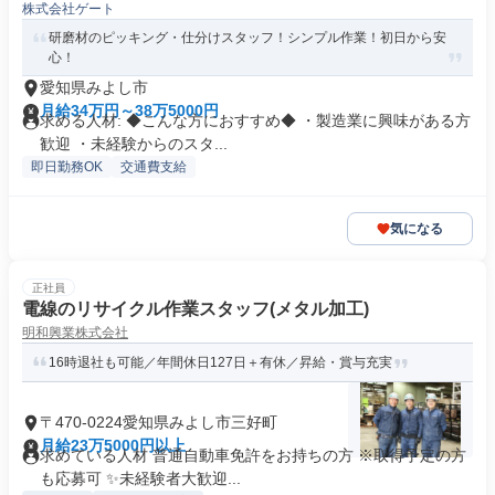
株式会社ゲート
研磨材のピッキング・仕分けスタッフ！シンプル作業！初日から安
心！
愛知県みよし市
月給34万円～38万5000円
求める人材: ◆こんな方におすすめ◆ ・製造業に興味がある方
歓迎 ・未経験からのスタ...
即日勤務OK
交通費支給
気になる
正社員
電線のリサイクル作業スタッフ(メタル加工)
明和興業株式会社
16時退社も可能／年間休日127日＋有休／昇給・賞与充実
〒470-0224愛知県みよし市三好町
月給23万5000円以上
求めている人材 普通自動車免許をお持ちの方 ※取得予定の方
も応募可 ✨未経験者大歓迎...