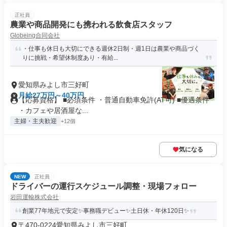
正社員
農業や商品開発にも携われる飲食店スタッフ
Globeing合同会社
・仕事も休日も大切にできる週休2日制・週1日は農業や商品づく
りに挑戦・希望休制度あり・有給...
愛知県みよし市三好町
月給27万円～40万円
【応募資格】 ■必須条件 ・普通自動車免許(AT可) ■優遇条件
・カフェや居酒屋な...
主婦・主夫歓迎
+12個
気になる
NEW
正社員
ドライバーの運行スケジュール調整・現場フォロー
岩田運輸株式会社
創業77年地元で安定✨事務職デビュー✨土日休・年休120日✨
〒470-0224愛知県みよし市三好町