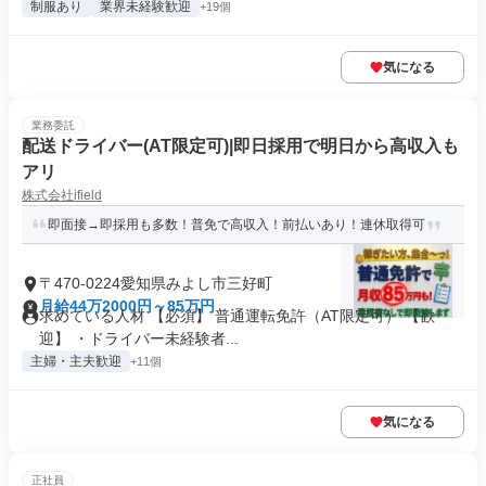
制服あり
業界未経験歓迎
+19個
気になる
業務委託
配送ドライバー(AT限定可)|即日採用で明日から高収入も
アリ
株式会社ifield
即面接→即採用も多数！普免で高収入！前払いあり！連休取得可
〒470-0224愛知県みよし市三好町
月給44万2000円～85万円
求めている人材 【必須】 普通運転免許（AT限定可） 【歓
迎】 ・ドライバー未経験者...
主婦・主夫歓迎
+11個
気になる
正社員