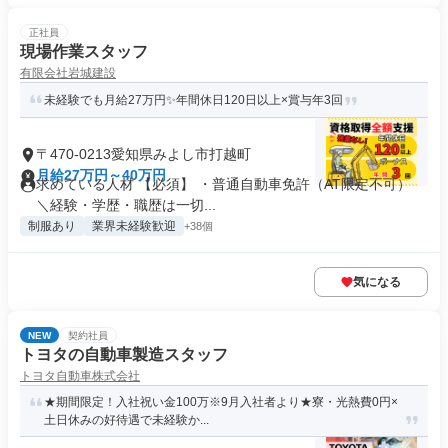
正社員
現場作業スタッフ
有限会社岩城建設
未経験でも月給27万円✨年間休日120日以上×賞与年3回
〒470-0213愛知県みよし市打越町
月給27万円～40万円
求めている人材 【必須】 ・普通自動車免許（AT限定不可）
＼経験・学歴・職歴は一切...
制服あり
業界未経験歓迎
+38個
気になる
NEW
契約社員
トヨタの自動車製造スタッフ
トヨタ自動車株式会社
★期間限定！入社祝い金100万※9月入社者より★寮・光熱費0円×
土日休みの好待遇で未経験か...