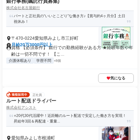
銀行事務(嘱託行員募集)
株式会社名古屋銀行
パートと正社員の“いいとこどり”な働き方♪【賞与約4ヶ月分】土日
祝休み！
〒470-0224愛知県みよし市三好町
月給20万3000円以上
資格 【必須条件】 銀行での勤務経験がある方 ★経験年数や年
齢は一切不問です！ 【こ...
介護休暇あり
学歴不問
+8個
気になる
正社員
ルート配送ドライバー
株式会社アシスト
⭐️20代30代活躍中！近距離のルート配送で安定した働き方を実現！
昇給年3回＆再配達・重量...
愛知県みよし市根浦町