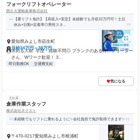
フォークリフトオペレーター
西久大運輸倉庫株式会社
【要リフト免許】【高収入×安定】未経験でも月収32万円可！土日
休み×日勤×定着率◎男性スタ...
愛知県みよし市莇生町
月給34万円～38万円
求める人材: 学歴・経験不問◎ ブランクのある方、フリーター
さん、Wワーク歓迎！ 3...
即日勤務OK
交通費支給
気になる
正社員
倉庫作業スタッフ
株式会社ネクスト
未経験でもリフトに乗れるように✨会社負担で免許取得できます✨
〒470-0217愛知県みよし市根浦町