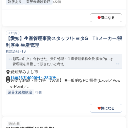
制服あり
業界未経験歓迎
+22個
気になる
正社員
【愛知】生産管理事務スタッフ/トヨタG Tirメーカー/福
利厚生 生産管理
株式会社FTS
顧客の注文に合わせた、受注処理・生産管理業務全般 将来的には
管理職を目指して頂きたいと考え...
愛知県みよし市
月給26万4000円～28万円
必要な経験・能力等 【必須】 ■一般的なPC 操作(Excel／Pow
erPoint／...
業界未経験歓迎
+3個
気になる
契約社員