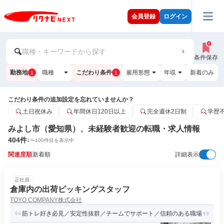
会員登録
ログイン
職種・キーワードから探す
条件保存
勤務地
職種
こだわり条件
雇用形態
年収
新着のみ
1
1
こだわり条件の追加設定を忘れていませんか？
土日祝休み
年間休日120日以上
完全週休2日制
学歴
みよし市（愛知県）、未経験者歓迎の転職・求人情報
404
件
1
〜
100
件目を表示中
関連度順
新着順
詳細表示
正社員
倉庫内の出荷ピッキングスタッフ
TOYO COMPANY株式会社
筋トレ好き必見／安定性抜群／チームでサポート／信頼のある職場