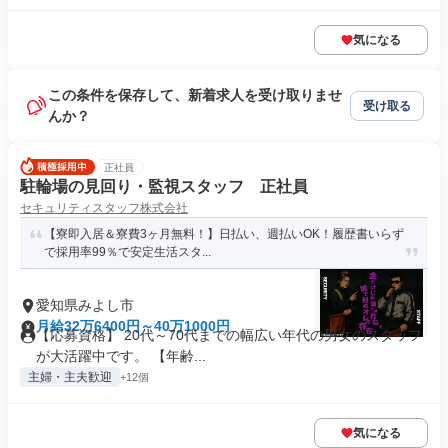
気になる
この条件を保存して、新着求人を受け取りませ
受け取る
んか？
正社員
駐輪場の見回り・監視スタッフ 正社員
セキュリティスタッフ株式会社
【寮即入居＆寮費3ヶ月無料！】日払い、週払いOK！履歴書いらず
で採用率99％で安定生活スタ...
愛知県みよし市
月給32万6400円～40万1000円
【応募資格】 20代～70代までの幅広い年代の男女のスタッフ
が大活躍中です。 【年齢...
主婦・主夫歓迎
+12個
気になる