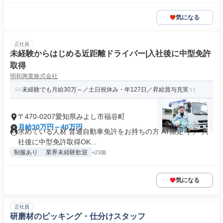
気になる
正社員
未経験からはじめる近距離ドライバー|入社後に中型免許
取得
明和興業株式会社
未経験でも月給30万～／土日祝休み・年127日／昇給賞与充実
〒470-0207愛知県みよし市福谷町
月給30万円～40万円
求めている人材 普通自動車免許をお持ちの方 AT限定可 ／ 入
社後に中型免許取得OK...
制服あり
業界未経験歓迎
+23個
気になる
正社員
研磨材のピッキング・仕分けスタッフ