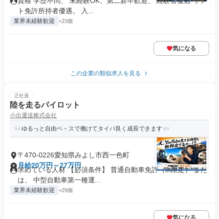
資格 学歴不問、 未経験OK、第二新卒歓迎、 経験者優遇 リフ
ト免許所持者優遇。 入...
業界未経験歓迎
+23個
気になる
この企業の類似求人を見る
正社員
陸を走るパイロット
小出運送株式会社
ゆるっと自由ペ－スで働けてタイパ良く成長できます
〒470-0226愛知県みよし市西一色町
月給20万円～27万円
求めている人材 【必須条件】 普通自動車免許（8t限定） また
は、 中型自動車第一種運...
業界未経験歓迎
+29個
気になる