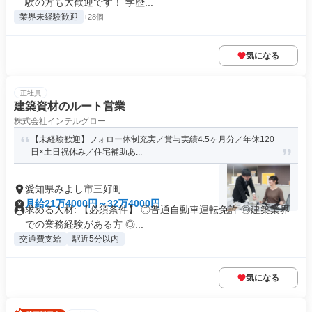
験の方も大歓迎です！ 学歴...
業界未経験歓迎
+28個
気になる
正社員
建築資材のルート営業
株式会社インテルグロー
【未経験歓迎】フォロー体制充実／賞与実績4.5ヶ月分／年休120
日×土日祝休み／住宅補助あ...
愛知県みよし市三好町
月給21万4000円～32万4000円
求める人材: 【必須条件】 ◎普通自動車運転免許 ◎建築業界
での業務経験がある方 ◎...
交通費支給
駅近5分以内
気になる