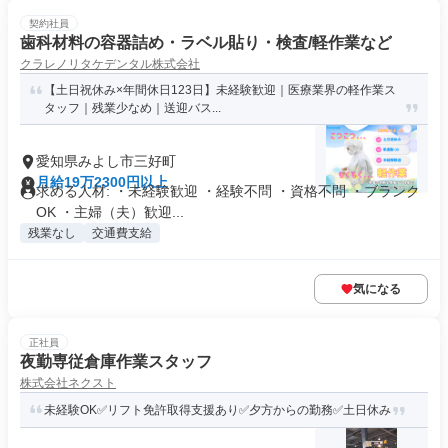
契約社員
歯科材料の容器詰め・ラベル貼り・検査/軽作業など
クラレノリタケデンタル株式会社
【土日祝休み×年間休日123日】未経験歓迎｜医療業界の軽作業ス
タッフ｜残業少なめ｜送迎バス...
愛知県みよし市三好町
月給19万2300円以上
求める人材: ・未経験歓迎 ・経験不問 ・資格不問 ・ブランク
OK ・主婦（夫）歓迎...
残業なし
交通費支給
気になる
正社員
夜勤専従倉庫作業スタッフ
株式会社ネクスト
未経験OK✅リフト免許取得支援あり✅夕方からの勤務✅土日休み