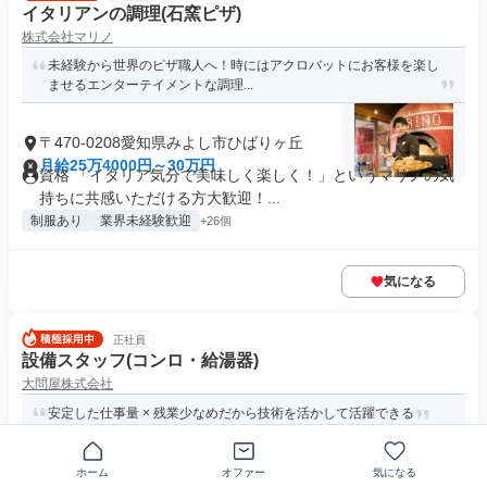
イタリアンの調理(石窯ピザ)
株式会社マリノ
未経験から世界のピザ職人へ！時にはアクロバットにお客様を楽し
ませるエンターテイメントな調理...
〒470-0208愛知県みよし市ひばりヶ丘
月給25万4000円～30万円
資格 「イタリア気分で美味しく楽しく！」というマリノの気
持ちに共感いただける方大歓迎！...
制服あり
業界未経験歓迎
+26個
気になる
正社員
設備スタッフ(コンロ・給湯器)
大問屋株式会社
安定した仕事量 × 残業少なめだから技術を活かして活躍できる
〒470-0224愛知県みよし市三好町
ホーム
オファー
気になる