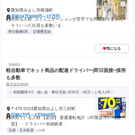
愛知県みよし市根浦町
月給24万5000円～27万円
求める人材: コミュニケーションが苦手でも問題ありません！
そういった社員も多数いま...
即日勤務OK
交通費支給
気になる
業務委託
軽自動車でネット商品の配達ドライバー|即日面接~採用
も多数
株式会社ifield
初期費用￥0・祝い金・寮社宅有♪月50万・60万～と収入UP
〒470-0224愛知県みよし市三好町
日給2万円～3万5000円
求めている人材 【必須】 普通運転免許（AT限定可） 【歓
迎】 ・ドライバー未経験者...
主婦・主夫歓迎
+11個