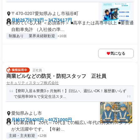
〒470-0207愛知県みよし市福谷町
月給26万6783円～34万5617円
求めている人材 ＜必須条件＞ ■高卒または高専卒以上 ■要普通
自動車免許 （入社後の準...
制服あり
業界未経験歓迎
+16個
気になる
正社員
商業ビルなどの防災・防犯スタッフ 正社員
セキュリティスタッフ株式会社
【寮即入居＆寮費3ヶ月無料！】日払い、週払いOK！履歴書いらず
で採用率99％で安定生活スタ...
愛知県みよし市
月給32万6400円～40万1000円
【応募資格】 20代～70代までの幅広い年代の男女のスタッフ
が大活躍中です。 【年齢...
主婦・主夫歓迎
+12個