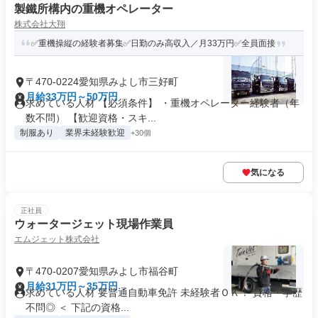
製鐵所構内の重機オペレーター
株式会社大翔
✅重機操縦の経験者募集✅日勤のみ高収入／月33万円✅全員面接
〒470-0224愛知県みよし市三好町
月給33万円～50万円
求めている人材 【必須条件】 ・重機オペレーター経験者（年
数不問） 【歓迎資格・スキ...
制服あり
業界未経験歓迎
+30個
気になる
正社員
ウォータージェット現場作業員
エムジェット株式会社
〒470-0207愛知県みよし市福谷町
月給31万円～35万円
求めている人材 要普通自動車免許 未経験者ＯＫ！ 資格・学歴
不問◎ ＜ 下記の資格...