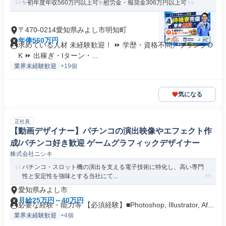
✨初年度年収560万円以上可✨慰労金・報奨金306万円以上可
〒470-0214愛知県みよし市明知町
年俸560万円
求めている人材 未経験歓迎！ ⏩ 学歴・資格不問／ブランクO
K ⏩ 出稼ぎ・Iターン・...
業界未経験歓迎
+19個
気になる
正社員
【動画デザイナー】パチンコの演出映像やエフェクト作
成/パチンコ好き歓迎 ゲームグラフィックデザイナー
株式会社ニシキ
パチンコ・スロット機の演出を支える電子技術に特化し、高い専門
性と安定性を強味とする当社にて...
愛知県みよし市
月給25万円～40万円
必要な経験・能力等 【必須経験】■Photoshop, Illustrator, Af...
業界未経験歓迎
+4個