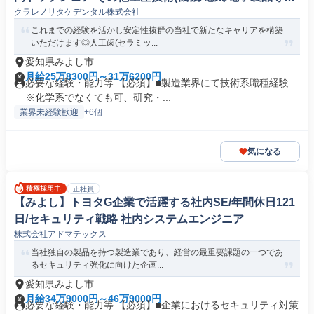
クラレノリタケデンタル株式会社
職)
これまでの経験を活かし安定性抜群の当社で新たなキャリアを構築
いただけます◎人工歯(セラミッ...
愛知県みよし市
月給25万8300円～31万6200円
必要な経験・能力等 【必須】■製造業界にて技術系職種経験
※化学系でなくても可、研究・...
業界未経験歓迎
+6個
気になる
正社員
【みよし】トヨタG企業で活躍する社内SE/年間休日121
日/セキュリティ戦略 社内システムエンジニア
株式会社アドマテックス
当社独自の製品を持つ製造業であり、経営の最重要課題の一つであ
るセキュリティ強化に向けた企画...
愛知県みよし市
月給34万9000円～46万9000円
必要な経験・能力等 【必須】■企業におけるセキュリティ対策