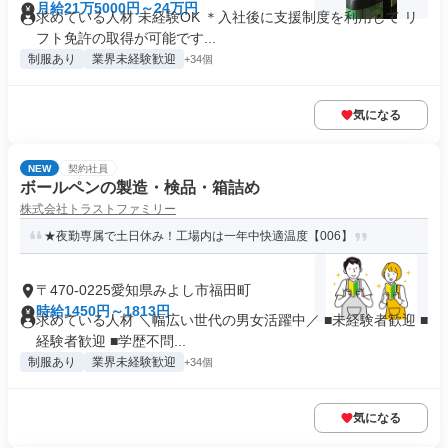
月給21万5000円～24万円
求めている人材 未経験OK ＊入社後に支援制度を利用して リ
フト免許の取得が可能です...
制服あり
業界未経験歓迎
+34個
気になる
NEW
契約社員
ボールペンの製造・検品・箱詰め
株式会社トラストファミリー
★夜勤専属で土日休み！工場内は一年中快適温度【006】
〒470-0225愛知県みよし市福田町
時給1450円～1813円
求めている人材 ＼幅広い世代の男女活躍中／ ■未経験者歓迎 ■
経験者歓迎 ■学歴不問...
制服あり
業界未経験歓迎
+34個
気になる