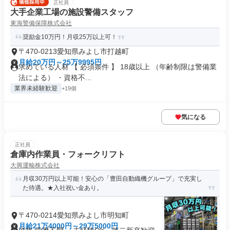
正社員
大手企業工場の施設警備スタッフ
東海警備保障株式会社
奨励金10万円！月収25万以上可！
〒470-0213愛知県みよし市打越町
月給20万円～25万9995円
求めている人材 【 必須条件 】 18歳以上 （年齢制限は警備業
法による） ・資格不...
業界未経験歓迎
+19個
気になる
正社員
倉庫内作業員・フォークリフト
大興運輸株式会社
月収30万円以上可能！安心の「豊田自動織機グループ」で充実し
た待遇。★入社祝い金あり。
〒470-0214愛知県みよし市明知町
月給21万4000円～29万5000円