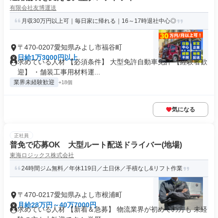
有限会社友博運送
月収30万円以上可｜毎日家に帰れる｜16～17時退社中心◎
〒470-0207愛知県みよし市福谷町
日給1万3000円以上
求めている人材 【必須条件】 大型免許自動車免許 【経験者歓
迎】 ・舗装工事用材料運...
業界未経験歓迎
+18個
気になる
正社員
普免で応募OK 大型ルート配送ドライバー(地場)
東海ロジックス株式会社
24時間ジム無料／年休119日／土日休／手積なし&リフト作業
〒470-0217愛知県みよし市根浦町
月給28万円～40万7000円
求めている人材 【新着＆急募】 物流業界が初めての方も 未経