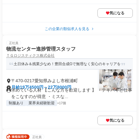
気になる
この企業の類似求人を見る
正社員
物流センター進捗管理スタッフ
ＴＧロジスティクス株式会社
土日休み＆残業少なめ！豊田合成Gで無理なく安心のキャリアを
〒470-0217愛知県みよし市根浦町
月給19万4500円～22万8000円
求めている人材 【こんな方を歓迎します 】 ・テキパキと仕事
をこなすのが得意 ・ミスな...
制服あり
業界未経験歓迎
+17個
気になる
正社員