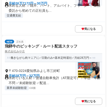
月給26万7172円～30万円
求める人材: ✅️既卒、パート、アルバイト、フリーター、業務
委託から初めての正社員も...
交通費支給
気になる
NEW
正社員
飛騨牛のピッキング・ルート配送スタッフ
株式会社みや古
働きながら肉マニアに✅日勤のみ×基本定時退社✅月給28万円～
〒470-0224愛知県みよし市三好町
月給28万円～32万円
求めている人材 ✅普通自動車免許（AT限定可） ✅学歴・年齢
不問 ✅未経験歓迎 ✅配送...
業界未経験歓迎
+16個
気になる