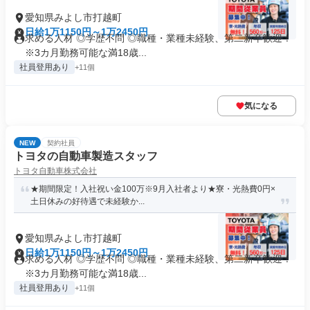
愛知県みよし市打越町
日給1万1150円～1万2450円
求める人材 ◎学歴不問 ◎職種・業種未経験、第二新卒歓迎！
※3カ月勤務可能な満18歳...
社員登用あり
+11個
気になる
NEW
契約社員
トヨタの自動車製造スタッフ
トヨタ自動車株式会社
★期間限定！入社祝い金100万※9月入社者より★寮・光熱費0円×
土日休みの好待遇で未経験か...
愛知県みよし市打越町
日給1万1150円～1万2450円
求める人材 ◎学歴不問 ◎職種・業種未経験、第二新卒歓迎！
※3カ月勤務可能な満18歳...
社員登用あり
+11個