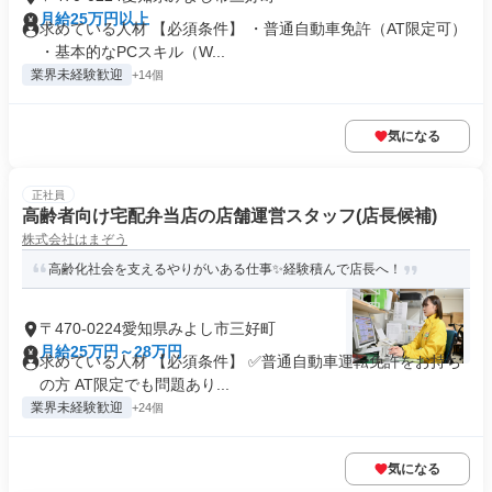
月給25万円以上
求めている人材 【必須条件】 ・普通自動車免許（AT限定可）
・基本的なPCスキル（W...
業界未経験歓迎
+14個
気になる
正社員
高齢者向け宅配弁当店の店舗運営スタッフ(店長候補)
株式会社はまぞう
高齢化社会を支えるやりがいある仕事✨経験積んで店長へ！
〒470-0224愛知県みよし市三好町
月給25万円～28万円
求めている人材 【必須条件】 ✅普通自動車運転免許をお持ち
の方 AT限定でも問題あり...
業界未経験歓迎
+24個
気になる