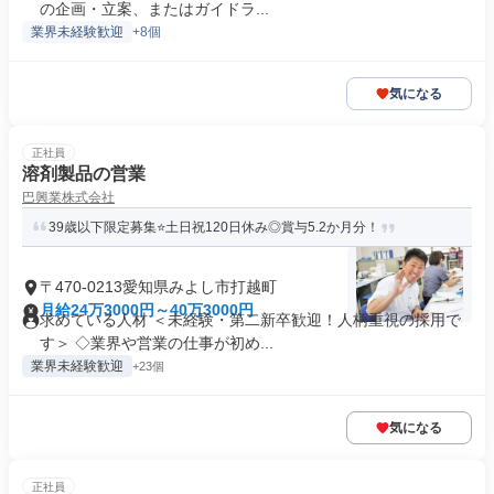
の企画・立案、またはガイドラ...
業界未経験歓迎
+8個
気になる
正社員
溶剤製品の営業
巴興業株式会社
39歳以下限定募集⭐土日祝120日休み◎賞与5.2か月分！
〒470-0213愛知県みよし市打越町
月給24万3000円～40万3000円
求めている人材 ＜未経験・第二新卒歓迎！人柄重視の採用で
す＞ ◇業界や営業の仕事が初め...
業界未経験歓迎
+23個
気になる
正社員