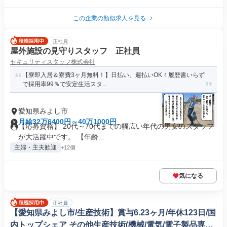
この企業の類似求人を見る
正社員
屋外施設の見守りスタッフ 正社員
セキュリティスタッフ株式会社
【寮即入居＆寮費3ヶ月無料！】日払い、週払いOK！履歴書いらず
で採用率99％で安定生活スタ...
愛知県みよし市
月給32万6400円～40万1000円
【応募資格】 20代～70代までの幅広い年代の男女のスタッフ
が大活躍中です。 【年齢...
主婦・主夫歓迎
+12個
気になる
正社員
【愛知県みよし市/生産技術】賞与6.23ヶ月/年休123日/国
内トップシェア その他生産技術(機械/電気/電子製品専門