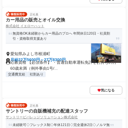
正社員
カー用品の販売とオイル交換
株式会社 イエローハット
無資格OK未経験からカー用品のプロへ 年間休日120日・社員割
引・資格取得支援あり
愛知県みよし市根浦町
月給22万5600円～27万8300円
応募資格 【必須条件】 ・普通自動車運転免許をお持ちの方 ・
60歳未満（例外事由1号/...
交通費支給
社割あり
気になる
正社員
サントリーの自販機補充の配達スタッフ
サントリービバレッジソリューション株式会社
未経験可◇フレックス制◇年休121日◇完全週休2日◇ノルマ無