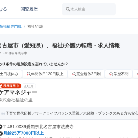
なる
閲覧履歴
求人検索
療/福祉専門職
/
福祉/介護
名古屋市（愛知県）、福祉/介護の転職・求人情報
1
〜
83
件目を表示中
わり条件の追加設定を忘れていませんか？
土日祝休み
年間休日120日以上
完全週休2日制
学歴不問
正社員
ケアマネジャー
株式会社福祉の里
子育て世代応援／ワークライフバランス重視／未経験・ブランクのある方も安心の
〒481-0039愛知県北名古屋市法成寺
月給25万7000円以上