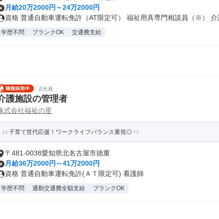
月給20万2000円～24万2000円
資格 普通自動車運転免許（AT限定可） 福祉用具専門相談員（※） 介護.
学歴不問
ブランクOK
交通費支給
正社員
介護施設の管理者
株式会社福祉の里
子育て世代応援！ワークライフバランス重視◎
〒481-0038愛知県北名古屋市徳重
月給36万2000円～41万2000円
資格 普通自動車運転免許(ＡＴ限定可) 看護師
学歴不問
通勤交通費全額支給
ブランクOK