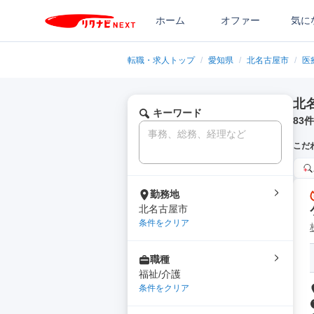
ホーム
オファー
気に
転職・求人トップ
/
愛知県
/
北名古屋市
/
医
北
キーワード
83
件
こだ
勤務地
北名古屋市
条件をクリア
職種
福祉/介護
条件をクリア