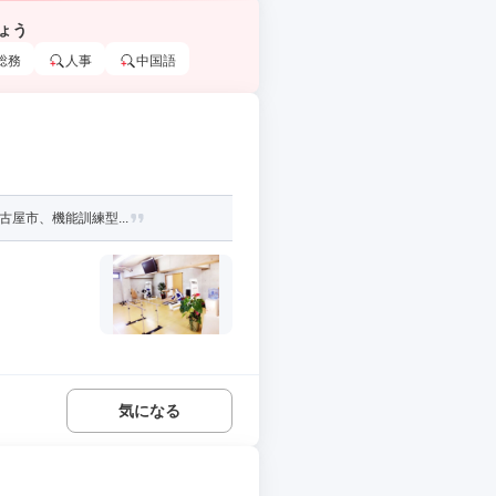
ょう
総務
人事
中国語
古屋市、機能訓練型...
気になる