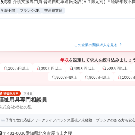
資格 介護支援専門員 普通自動車運転免許(ＡＴ限定可) ＊経験年数不問.
学歴不問
ブランクOK
交通費支給
この企業の類似求人を見る
年収
を設定して求人を絞り込みましょ
200万円以上
300万円以上
400万円以上
500万円以上
800万円以上
900万円以上
1000
正社員
福祉用具専門相談員
株式会社福祉の里
子育て世代応援／ワークライフバランス重視／未経験・ブランクのある方も安心の
〒481-0036愛知県北名古屋市山之腰