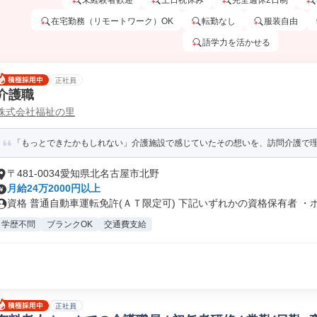
未経験者歓迎
土日祝休み
完全週休2日制
在宅勤務（リモートワーク）OK
転勤なし
服装自由
語学力を活かせる
正社員
介護職
株式会社福祉の里
「もっとできたかもしれない」介護施設で感じていたその想いを、訪問介護で
〒481-0034愛知県北名古屋市北野
月給24万2000円以上
資格 普通自動車運転免許(ＡＴ限定可) 下記いずれかの資格保有者 ・ホ.
学歴不問
ブランクOK
交通費支給
正社員