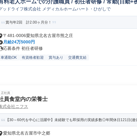
有料老人ホームでの介護職員 / 初任者研修 / 常勤(日勤+
グッドライフ株式会社 メディカルホームハート・ひがしで
賞与年2回 計2.00ヶ月分！
〒481-0006愛知県北名古屋市熊之庄
月給24万5000円
応募条件 初任者研修
車通勤OK
有資格者歓迎
賞与あり
交通費支給
正社員
社員食堂内の栄養士
株式会社ニフス
【30～60代を中心に活躍中】未経験でも即採用の実績多数◎年間休日121日(連
愛知県北名古屋市中之郷