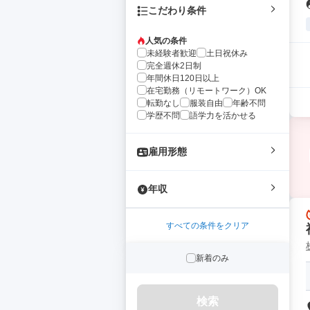
こだわり条件
人気の条件
未経験者歓迎
土日祝休み
完全週休2日制
年間休日120日以上
在宅勤務（リモートワーク）OK
転勤なし
服装自由
年齢不問
学歴不問
語学力を活かせる
雇用形態
年収
すべての条件をクリア
新着のみ
検索