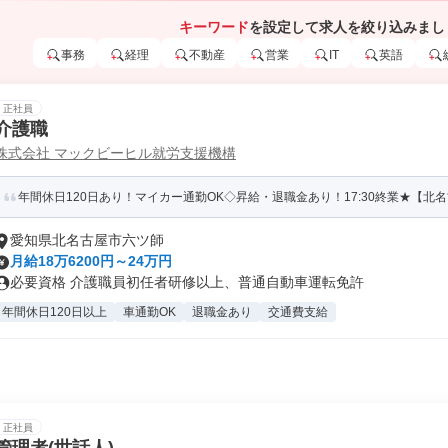
キーワード
を設定して求人を絞り込みまし
事務
経理
不動産
営業
IT
英語
正社員
介護職
株式会社 マックビーヒル就労支援機構
年間休日120日あり！マイカー通勤OK◇昇給・退職金あり！17:30終業★【北名
愛知県北名古屋市六ツ師
月給18万6200円～24万円
必要資格 介護職員初任者研修以上、普通自動車運転免許
年間休日120日以上
車通勤OK
退職金あり
交通費支給
正社員