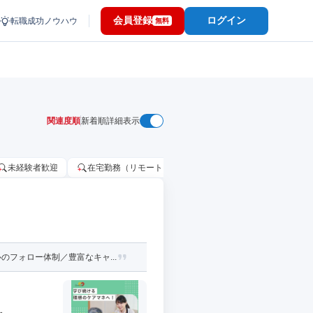
会員登録
ログイン
転職成功ノウハウ
無料
関連度順
新着順
詳細表示
未経験者歓迎
在宅勤務（リモートワーク）OK
家賃補助・住宅手当
フォロー体制／豊富なキャ...