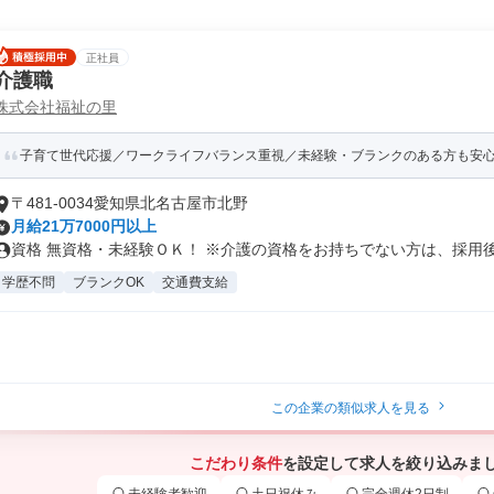
正社員
介護職
株式会社福祉の里
子育て世代応援／ワークライフバランス重視／未経験・ブランクのある方も安心の
〒481-0034愛知県北名古屋市北野
月給21万7000円以上
資格 無資格・未経験ＯＫ！ ※介護の資格をお持ちでない方は、採用後に 
学歴不問
ブランクOK
交通費支給
この企業の類似求人を見る
こだわり条件
を設定して求人を絞り込みま