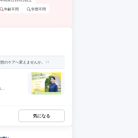
年間休日120日以上
年齢不問
学歴不問
理想のケアへ変えませんか。
..
気になる