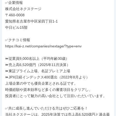
✅企業情報

株式会社ネクステージ

〒460-0008

愛知県名古屋市中区栄四丁目1-1

中日ビル15階

✅クチコミ情報

https://kai-z.net/companies/nextage/?type=env

⏩️従業員9,000名以上（平均年齢30歳）

⏩️売上高6,520億円（2025年11月決算）

⏩️東証プライム上場、名証プレミア上場

⏩️JPX日経インデックス400選出（2022年8月より）

上場企業の中でも優良企業とされる証です。

時価総額や資本効率など多くの審査項目をクリアし、

投資者にとって魅力の高い会社として注目いただいています。

✅共に成長し進んでいただける方はぜひご応募を！

当社ネクステージは、2025年決算では売上高6,520億円と過去最