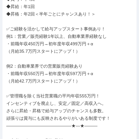
◆昇給：年1回

◆昇格：年2回＜半年ごとにチャンスあり！＞

✅ご経験を活かして給与アップスタート事例あり！

例1：営業／販売経験1年以上、自動車業界経験なし

・前職年収450万円→初年度年収499万円＋α

（月給35.7万円スタートにアップ！）

例2：自動車業界での営業販売経験あり

・前職年収550万円→初年度年収597万円＋α

（月給42.7万円スタートにアップ！）

✅管理職を除く当社営業職の平均年収555万円！

インセンティブを廃止し、安定／固定／高収入へ。

さらに昇給・昇格で給与アップのチャンスも多数。

頑張りは賞与にも反映されるやりがいある制度です！

―――――――――――――――★―★―――
