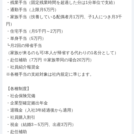
・残業手当（固定残業時間を超過した分は1分単位で支給）

・通勤手当（上限月5万円）

・家族手当（扶養している配偶者月1万円、子1人につき月3千
円）

・住宅手当（月5千円～2万円）

・単身手当（5万円）

┗月2回の帰省手当

（家族が来るのも可/本人が帰省する代わりの1名分として）

・赴任補助（7万円 ※家族帯同の場合20万円）

・社員紹介報奨金

※各種手当の支給対象は社内規定に準じます。

【各種制度】

・社会保険完備

・企業型確定拠出年金

・退職金（入社3年経過後から適用）

・社員購入割引

・祝金（結婚3～5万円、出産3万円）

・赴任補助
