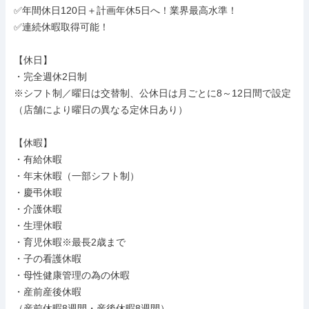
✅年間休日120日＋計画年休5日へ！業界最高水準！

✅連続休暇取得可能！

【休日】

・完全週休2日制

※シフト制／曜日は交替制、公休日は月ごとに8～12日間で設定

（店舗により曜日の異なる定休日あり）

【休暇】

・有給休暇

・年末休暇（一部シフト制）

・慶弔休暇

・介護休暇

・生理休暇

・育児休暇※最長2歳まで

・子の看護休暇

・母性健康管理の為の休暇

・産前産後休暇

（産前休暇8週間・産後休暇8週間）
