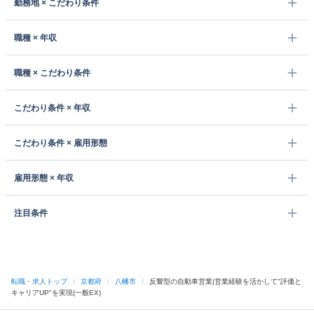
勤務地 × こだわり条件
職種 × 年収
職種 × こだわり条件
こだわり条件 × 年収
こだわり条件 × 雇用形態
雇用形態 × 年収
注目条件
転職・求人トップ
/
京都府
/
八幡市
/
反響型の自動車営業|営業経験を活かして"評価と
キャリアUP"を実現(一般EX)