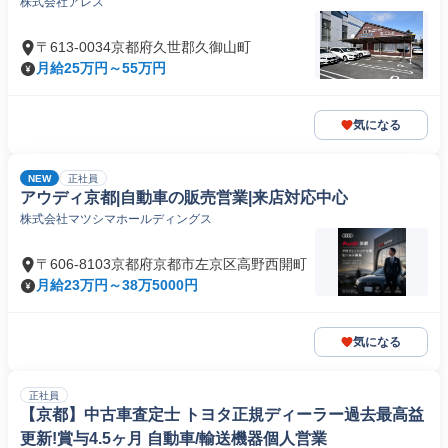
株式会社アレス
〒613-0034京都府久世郡久御山町
月給25万円～55万円
気になる
NEW
正社員
アウディ京都|自動車の販売営業|来店対応中心
株式会社マツシマホールディングス
〒606-8103京都府京都市左京区高野西開町
月給23万円～38万5000円
気になる
正社員
【京都】中古車査定士 トヨタ正規ディーラー過去最高益
更新!賞与4.5ヶ月 自動車/輸送機器個人営業