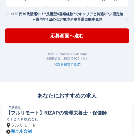
⏩️20代30代活躍中！“反響型×営業経験”でキャリアと待遇UP／固定給
＋賞与年4回の安定環境※要普通自動車免許
応募画面へ進む
原稿ID：
f9bcb51ab9d1c3b9
掲載開始日：
2026/04/20（月）
問題を報告する
あなたにおすすめの求人
業務委託
【フルリモート】RIZAPの管理栄養士・保健師
ＲＩＺＡＰ株式会社
フルリモート
完全歩合制