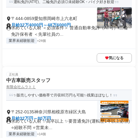
運転免許(AT可)、二輪免許必須◎未経験OK・バイク好き歓迎
〒444-0859愛知県岡崎市上六名町
月給32万4000円～48万6000円
求めている人材 ＜必須条件＞ 普通自動車免許（AT可）/二輪
免許保有者 ＜先輩社員の...
業界未経験歓迎
+24個
気になる
正社員
中古車販売スタッフ
有限会社ムラトミ
✨販売しやすい価格帯で月収80万円も可能✨残業ほぼなし！
〒252-0135神奈川県相模原市緑区大島
月給32万円～80万円
求めている人材 ✨高卒以上 ✨要普通免許(運転歴1年以上必須)
⭐経験不問 ⭐営業未...
業界未経験歓迎
+14個