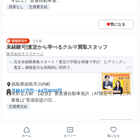
年以上） 普通自動車運...
残業なし
交通費支給
気になる
正社員
未経験可|査定から学べるクルマ買取スタッフ
株式会社ネクステージ
完全未経験募集スタート！査定の手順を研修で学び、ヒアリング→
査定→価格提示を段階的に習得で...
徳島県徳島市川内町
月給32万円～64万4000円
求める人材: 【必須】 要普通自動車免許（AT限定可） 【この
募集は“育成前提の完...
交通費支給
気になる
ホーム
オファー
気になる