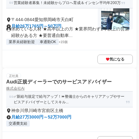
営業経験者募集！未経験からプロへ育成＆インセン平均年200万
〒444-0844愛知県岡崎市天白町
月給26万1765円～50万円
求めている人材 ★高卒以上の方 ★業界問わず1年以上の営業
経験がある方 ★要普通自動車...
業界未経験歓迎
車通勤OK
+15個
気になる
正社員
Audi正規ディーラーでのサービスアドバイザー
株式会社Ai
✅新給与規定で給与アップ！⏩️整備士からのキャリアアップやサー
ビスアドバイザーとしてスキル...
神奈川県川崎市宮前区土橋
月給27万3000円～52万7000円
交通費支給