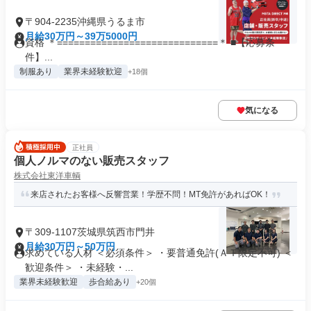
〒904-2235沖縄県うるま市
月給30万円～39万5000円
資格 ＊=============================＊ ■【応募条
件】...
制服あり
業界未経験歓迎
+18個
気になる
正社員
個人ノルマのない販売スタッフ
株式会社東洋車輌
来店されたお客様へ反響営業！学歴不問！MT免許があればOK！
〒309-1107茨城県筑西市門井
月給30万円～50万円
求めている人材 ＜必須条件＞ ・要普通免許(ＡＴ限定不可) ＜
歓迎条件＞ ・未経験・...
業界未経験歓迎
歩合給あり
+20個