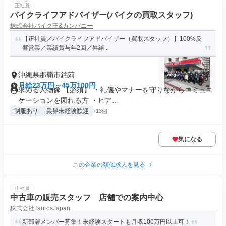
正社員
バイクライフアドバイザー(バイクの買取スタッフ)
株式会社バイク王&カンパニー
【正社員／バイクライフアドバイザー（買取スタッフ）】100%反
響営業／業績賞与年2回／昇給...
沖縄県那覇市銘苅
月給23万円～45万100円
求める人物像 【必須】 ・礼儀やマナーを守りながらコミュニ
ケーションを図れる方 ・ヒア...
制服あり
業界未経験歓迎
+13個
気になる
この企業の類似求人を見る
正社員
中古車の販売スタッフ 店舗での案内中心
株式会社TaurosJapan
新部署メンバー募集！未経験スタートも月収100万円以上可！