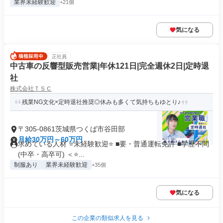
業界未経験歓迎
+21個
気になる
正社員
中古車の反響型販売営業|年休121日|完全週休2日|定時退
社
株式会社ＴＳＣ
残業NG文化×定時退社推奨◎休みも多くて気持ちもゆとり♪
〒305-0861茨城県つくば市谷田部
月給30万円～60万円
求めている人材 ⭐未経験歓迎⭐ ■要・普通運転免許 ■学歴不問
(中卒・高卒可) ＜⭐...
制服あり
業界未経験歓迎
+35個
気になる
この企業の類似求人を見る