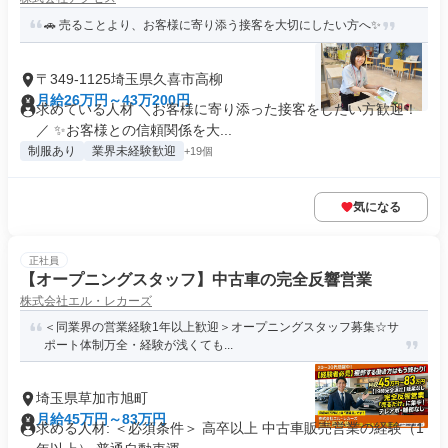
🚗 売ることより、お客様に寄り添う接客を大切にしたい方へ✨
〒349-1125埼玉県久喜市高柳
月給26万円～43万200円
求めている人材 ＼お客様に寄り添った接客をしたい方歓迎！
／ ✨お客様との信頼関係を大...
制服あり
業界未経験歓迎
+19個
気になる
正社員
【オープニングスタッフ】中古車の完全反響営業
株式会社エル・レカーズ
＜同業界の営業経験1年以上歓迎＞オープニングスタッフ募集☆サ
ポート体制万全・経験が浅くても...
埼玉県草加市旭町
月給45万円～83万円
求める人材: ＜必須条件＞ 高卒以上 中古車販売営業の経験（1