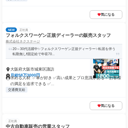
気になる
NEW
正社員
フォルクスワーゲン正規ディーラーの販売スタッフ
株式会社ネクステージ
20～30代活躍中✨フォルクスワーゲン正規ディーラー✨転居を伴う
転勤無し❗固定給で年収70...
大阪府大阪市城東区諏訪
月給58万3000円
求める人材: ✅車が好き ✅高い成果とプロ意識がある ✅お客様
の満足を追求できる ✅...
交通費支給
気になる
正社員
中古自動車販売の営業スタッフ