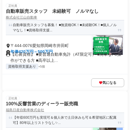
正社員
自動車販売スタッフ 未経験可 ノルマなし
株式会社江山自動車
自動車販売スタッフを募集！ ■無資格OK！■未経験OK！■個人ノル
マなし！■資格取得支援...
〒444-0076愛知県岡崎市井田町
年俸420万円～500万円
【応募資格】 ■要普通自動車免許（AT限定可） ■簡単なPC操
作ができる方 ■高卒以上...
資格取得支援あり
+5個
気になる
正社員
100%反響営業のディーラー販売職
福島日産自動車株式会社
【年収600万円も実現可＆個人休で土日休みも可＆希望地区に配属
可】80年以上リストラなし✨...