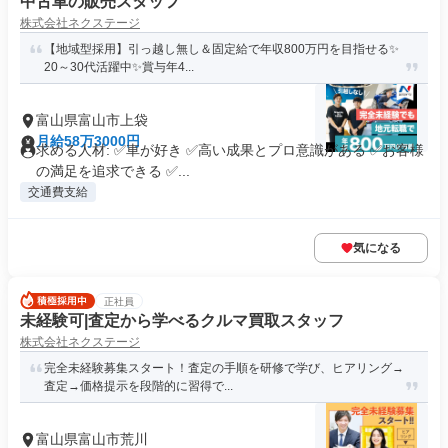
中古車の販売スタッフ
株式会社ネクステージ
【地域型採用】引っ越し無し＆固定給で年収800万円を目指せる✨
20～30代活躍中✨賞与年4...
富山県富山市上袋
月給58万3000円
求める人材: ✅車が好き ✅高い成果とプロ意識がある ✅お客様
の満足を追求できる ✅...
交通費支給
気になる
正社員
未経験可|査定から学べるクルマ買取スタッフ
株式会社ネクステージ
完全未経験募集スタート！査定の手順を研修で学び、ヒアリング→
査定→価格提示を段階的に習得で...
富山県富山市荒川