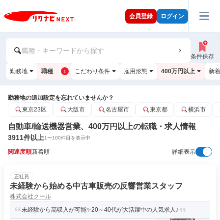
会員登録
ログイン
職種・キーワードから探す
条件保存
勤務地
職種
こだわり条件
雇用形態
400万円以上
新
1
勤務地の追加設定を忘れていませんか？
東京23区
大阪市
名古屋市
東京都
横浜市
自動車/輸送機器営業、400万円以上の転職・求人情報
3911
件以上
1
〜
100
件目を表示中
関連度順
新着順
詳細表示
正社員
未経験から始める中古車販売の反響営業スタッフ
株式会社クール
未経験から高収入が可能✨20～40代が大活躍中の人気求人♪