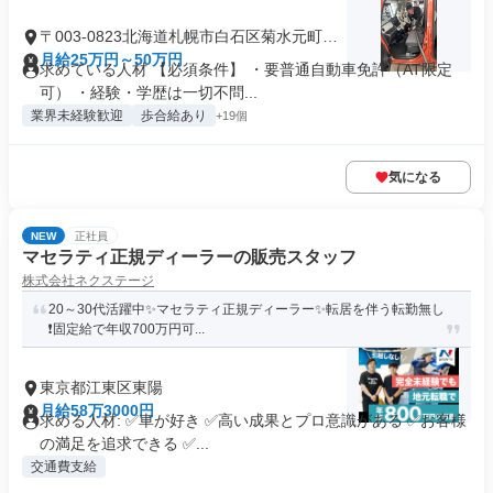
〒003-0823北海道札幌市白石区菊水元町三
条
月給25万円～50万円
求めている人材 【必須条件】 ・要普通自動車免許（AT限定
可） ・経験・学歴は一切不問...
業界未経験歓迎
歩合給あり
+19個
気になる
NEW
正社員
マセラティ正規ディーラーの販売スタッフ
株式会社ネクステージ
20～30代活躍中✨マセラティ正規ディーラー✨転居を伴う転勤無し
❗固定給で年収700万円可...
東京都江東区東陽
月給58万3000円
求める人材: ✅車が好き ✅高い成果とプロ意識がある ✅お客様
の満足を追求できる ✅...
交通費支給