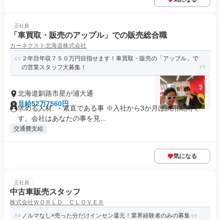
正社員
「車買取・販売のアップル」での販売総合職
カーネクスト北海道株式会社
２年目年収７５０万円目指せます！車買取・販売の「アップル」で
の営業スタッフ大募集！
北海道釧路市星が浦大通
月給52万7560円
求める人材: ・素直である事 ※入社から3か月は試用期間で
す。会社はあなたの事を見...
交通費支給
気になる
正社員
中古車販売スタッフ
株式会社ＷＯＲＬＤ ＣＬＯＶＥＲ
ノルマなし×売った分だけインセン還元！業界経験者のみの募集