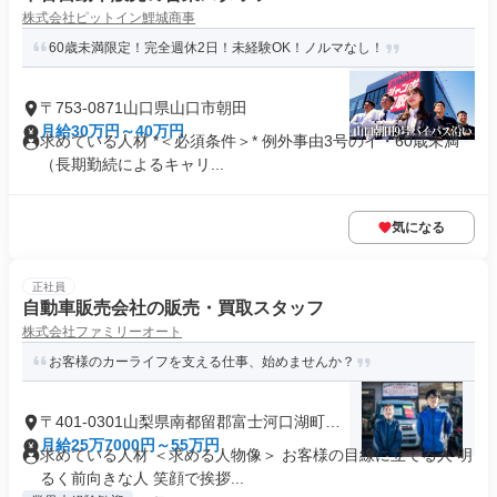
株式会社ピットイン鯉城商事
60歳未満限定！完全週休2日！未経験OK！ノルマなし！
〒753-0871山口県山口市朝田
月給30万円～40万円
求めている人材 *＜必須条件＞* 例外事由3号のイ・60歳未満
（長期勤続によるキャリ...
気になる
正社員
自動車販売会社の販売・買取スタッフ
株式会社ファミリーオート
お客様のカーライフを支える仕事、始めませんか？
〒401-0301山梨県南都留郡富士河口湖町船
津
月給25万7000円～55万円
求めている人材 ＜求める人物像＞ お客様の目線に立てる人 明
るく前向きな人 笑顔で挨拶...