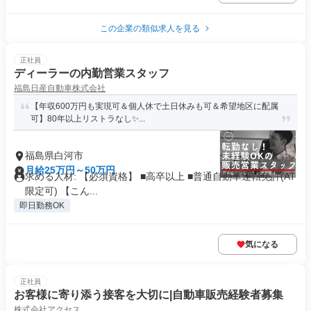
この企業の類似求人を見る
正社員
ディーラーの内勤営業スタッフ
福島日産自動車株式会社
【年収600万円も実現可＆個人休で土日休みも可＆希望地区に配属
可】80年以上リストラなし✨...
福島県白河市
月給25万円～50万円
求める人材: 【必須資格】 ■高卒以上 ■普通自動車運転免許(AT
限定可) 【こん...
即日勤務OK
気になる
正社員
お客様に寄り添う接客を大切に|自動車販売経験者募集
株式会社アクセス