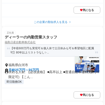
気になる
この企業の類似求人を見る
正社員
ディーラーの内勤営業スタッフ
福島日産自動車株式会社
【年収600万円も実現可＆個人休で土日休みも可＆希望地区に配属
可】80年以上リストラなし✨...
福島県白河市
月給25万円～50万円
求める人材: 【必須資格】 ■高卒以上 ■普通自動車運転免許(AT
限定可) 【こん...
即日勤務OK
気になる