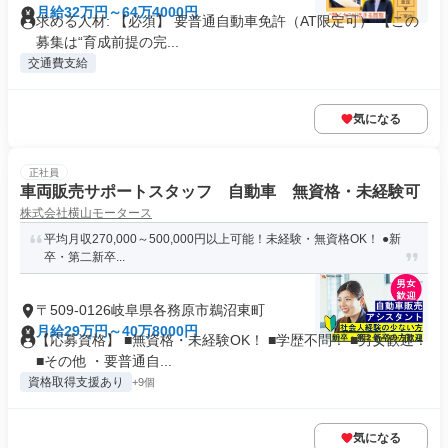
月給32万円～64万4000円
求める人材: 【必須】 要普通自動車免許（AT限定可） 【この
募集は“育成前提の完...
交通費支給
気になる
正社員
車両販売サポートスタッフ 自動車 無資格・未経験可
株式会社横山モータース
平均月収270,000～500,000円以上可能！未経験・無資格OK！ ●新
卒・第二新卒...
〒509-0126岐阜県各務原市鵜沼東町
月給29万円～40万8000円
【応募資格】 ■無資格・未経験OK！ ■学歴不問！ ■男女歓迎！
■その他 ・要普通自...
資格取得支援あり
+9個
気になる