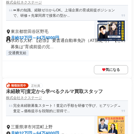
株式会社ネクステージ
⏩️車の知識、経験ゼロからOK。上場企業の育成前提ポジション
で、研修＋先輩同席で接客の型か...
東京都世田谷区野毛
月給32万円～64万4000円
求める人材: 【必須】 要普通自動車免許（AT限定可） 【この
募集は“育成前提の完...
交通費支給
気になる
正社員
未経験可|査定から学べるクルマ買取スタッフ
株式会社ネクステージ
完全未経験募集スタート！査定の手順を研修で学び、ヒアリング→
査定→価格提示を段階的に習得で...
三重県津市河芸町上野
月給32万円～64万4000円