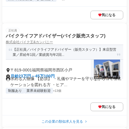
気になる
正社員
バイクライフアドバイザー(バイク販売スタッフ)
株式会社バイク王&カンパニー
【正社員／バイクライフアドバイザー（販売スタッフ）】来店型営
業／昇給年1回／業績賞与年2回...
〒819-0001福岡県福岡市西区小戸
月給23万円～45万100円
求める人物像 【必須】 ・礼儀やマナーを守りながらコミュニ
ケーションを図れる方 ・ヒア...
制服あり
業界未経験歓迎
+13個
気になる
この企業の類似求人を見る