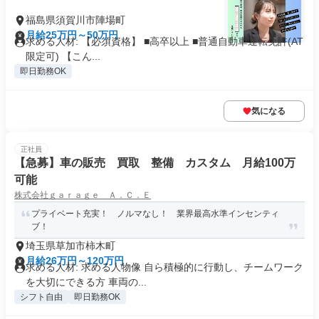
福島県須賀川市陣場町
月給25万円～50万円
求める人材: 【必須資格】 ■高卒以上 ■普通自動車運転免許(AT
限定可) 【こん...
即日勤務OK
気になる
正社員
【急募】車の販売 買取 整備 カスタム 月給100万
可能
株式会社ｇａｒａｇｅ Ａ．Ｃ．Ｅ
プライベート充実！ ノルマなし！ 業界最高水準インセンティ
ブ！
埼玉県草加市柿木町
月給26万円～120万円
求める人材: 求める人物像 自ら積極的に行動し、チームワーク
を大切にできる方 車両の...
シフト自由
即日勤務OK