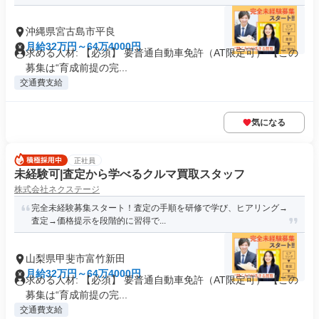
沖縄県宮古島市平良
月給32万円～64万4000円
求める人材: 【必須】 要普通自動車免許（AT限定可） 【この
募集は“育成前提の完...
交通費支給
気になる
正社員
未経験可|査定から学べるクルマ買取スタッフ
株式会社ネクステージ
完全未経験募集スタート！査定の手順を研修で学び、ヒアリング→
査定→価格提示を段階的に習得で...
山梨県甲斐市富竹新田
月給32万円～64万4000円
求める人材: 【必須】 要普通自動車免許（AT限定可） 【この
募集は“育成前提の完...
交通費支給