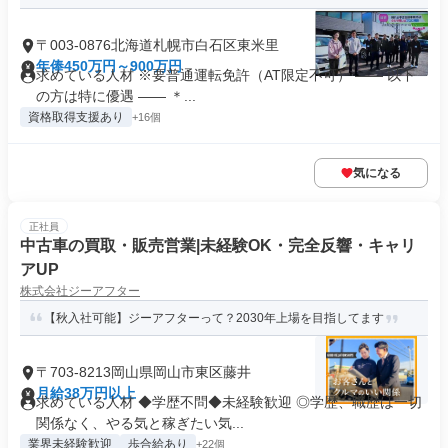
〒003-0876北海道札幌市白石区東米里
年俸450万円～900万円
求めている人材 ※要普通運転免許（AT限定不可） ―― 以下
の方は特に優遇 ―― ＊...
資格取得支援あり
+16個
気になる
正社員
中古車の買取・販売営業|未経験OK・完全反響・キャリ
アUP
株式会社ジーアフター
【秋入社可能】ジーアフターって？2030年上場を目指してます
〒703-8213岡山県岡山市東区藤井
月給38万円以上
求めている人材 ◆学歴不問◆未経験歓迎 ◎学歴、職歴は一切
関係なく、やる気と稼ぎたい気...
業界未経験歓迎
歩合給あり
+22個