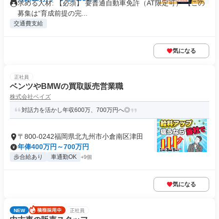
求める人材: 【必須】 要普通自動車免許（AT限定可） 【この
募集は“育成前提の完...
交通費支給
気になる
正社員
ベンツやBMWの買取販売営業職
株式会社ベイズ
対話力を活かし年収600万、700万円へ◎
〒800-0242福岡県北九州市小倉南区津田
年俸400万円～700万円
歩合給あり
車通勤OK
+9個
気になる
NEW
正社員