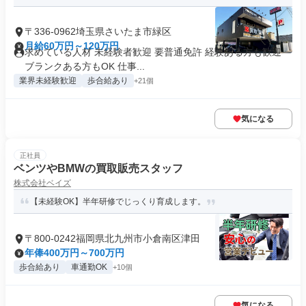
〒336-0962埼玉県さいたま市緑区
月給60万円～120万円
求めている人材 未経験者歓迎 要普通免許 経験ある方も歓迎
ブランクある方もOK 仕事...
業界未経験歓迎
歩合給あり
+21個
気になる
正社員
ベンツやBMWの買取販売スタッフ
株式会社ベイズ
【未経験OK】半年研修でじっくり育成します。
〒800-0242福岡県北九州市小倉南区津田
年俸400万円～700万円
歩合給あり
車通勤OK
+10個
気になる