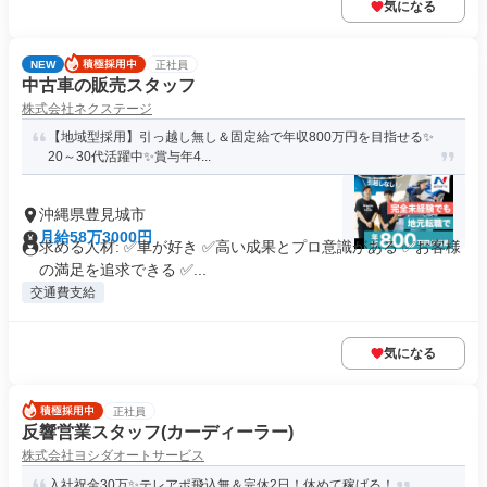
気になる
NEW
正社員
中古車の販売スタッフ
株式会社ネクステージ
【地域型採用】引っ越し無し＆固定給で年収800万円を目指せる✨
20～30代活躍中✨賞与年4...
沖縄県豊見城市
月給58万3000円
求める人材: ✅車が好き ✅高い成果とプロ意識がある ✅お客様
の満足を追求できる ✅...
交通費支給
気になる
正社員
反響営業スタッフ(カーディーラー)
株式会社ヨシダオートサービス
入社祝金30万✨テレアポ飛込無＆完休2日！休めて稼げる！