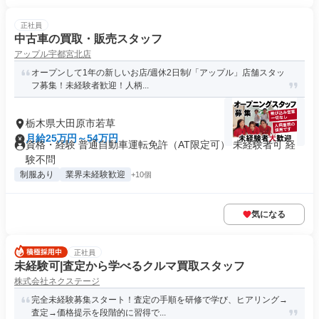
正社員
中古車の買取・販売スタッフ
アップル宇都宮北店
オープンして1年の新しいお店/週休2日制/「アップル」店舗スタッ
フ募集！未経験者歓迎！人柄...
栃木県大田原市若草
月給25万円～54万円
資格・経験 普通自動車運転免許（AT限定可） 未経験者可 経
験不問
制服あり
業界未経験歓迎
+10個
気になる
正社員
未経験可|査定から学べるクルマ買取スタッフ
株式会社ネクステージ
完全未経験募集スタート！査定の手順を研修で学び、ヒアリング→
査定→価格提示を段階的に習得で...