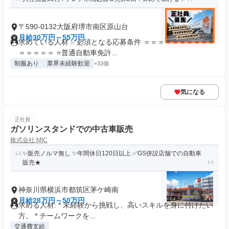
〒590-0132大阪府堺市南区原山台
月給30万円～55万円
求めている人材 ✅必須となる応募条件 ＝＝＝＝＝＝＝＝＝＝
＝＝＝＝＝ ⭐普通自動車免許...
制服あり
業界未経験歓迎
+33個
気になる
正社員
ガソリンスタンドでの中古車販売
株式会社 MIC
✨販売ノルマ無し ✨年間休日120日以上 ✅GS併設店舗での自動車
販売★
神奈川県横浜市都筑区茅ケ崎南
月給28万円～50万円
求める人材: * 未経験から挑戦し、高いスキルを身に付けたい
方。 * チームワークを...
交通費支給