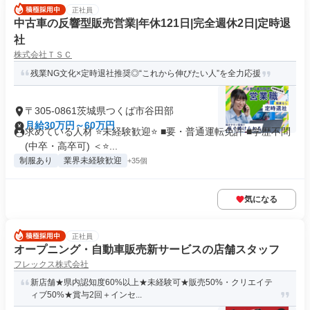
正社員
中古車の反響型販売営業|年休121日|完全週休2日|定時退
社
株式会社ＴＳＣ
残業NG文化×定時退社推奨◎“これから伸びたい人”を全力応援
〒305-0861茨城県つくば市谷田部
月給30万円～60万円
求めている人材 ⭐未経験歓迎⭐ ■要・普通運転免許 ■学歴不問
(中卒・高卒可) ＜⭐...
制服あり
業界未経験歓迎
+35個
気になる
正社員
オープニング・自動車販売新サービスの店舗スタッフ
フレックス株式会社
新店舗★県内認知度60%以上★未経験可★販売50%・クリエイテ
ィブ50%★賞与2回＋インセ...