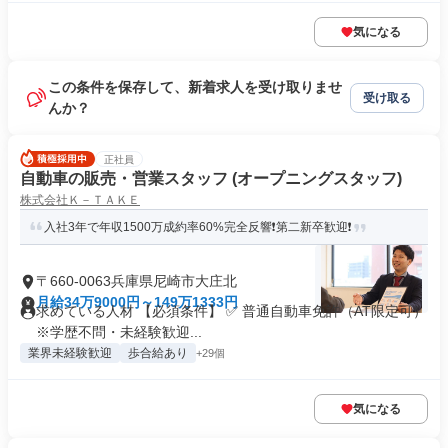
気になる
この条件を保存して、新着求人を受け取りませ
受け取る
んか？
正社員
自動車の販売・営業スタッフ (オープニングスタッフ)
株式会社Ｋ－ＴＡＫＥ
入社3年で年収1500万成約率60%完全反響❗第二新卒歓迎❗
〒660-0063兵庫県尼崎市大庄北
月給34万9000円～149万1333円
求めている人材 【必須条件】 ✅ 普通自動車免許（AT限定可）
※学歴不問・未経験歓迎...
業界未経験歓迎
歩合給あり
+29個
気になる