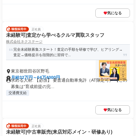
気になる
正社員
未経験可|査定から学べるクルマ買取スタッフ
株式会社ネクステージ
完全未経験募集スタート！査定の手順を研修で学び、ヒアリング→
査定→価格提示を段階的に習得で...
東京都世田谷区野毛
月給32万円～64万4000円
求める人材: 【必須】 要普通自動車免許（AT限定可） 【この
募集は“育成前提の完...
交通費支給
気になる
正社員
未経験可|中古車販売(来店対応メイン・研修あり)