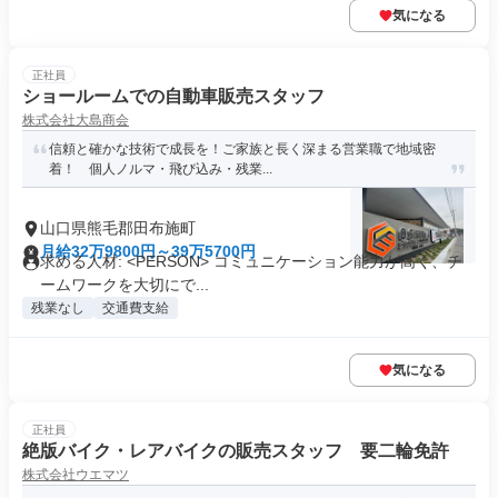
気になる
正社員
ショールームでの自動車販売スタッフ
株式会社大島商会
信頼と確かな技術で成長を！ご家族と長く深まる営業職で地域密
着！ 個人ノルマ・飛び込み・残業...
山口県熊毛郡田布施町
月給32万9800円～39万5700円
求める人材: <PERSON> コミュニケーション能力が高く、チ
ームワークを大切にで...
残業なし
交通費支給
気になる
正社員
絶版バイク・レアバイクの販売スタッフ 要二輪免許
株式会社ウエマツ