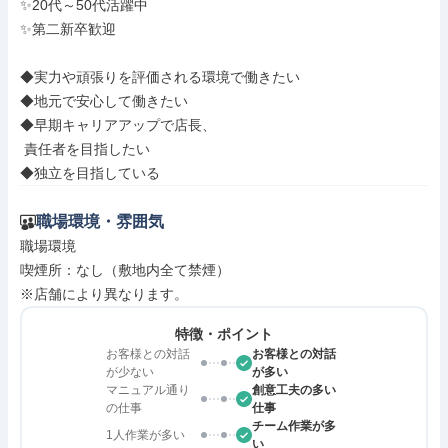
✨20代～50代活躍中

✨第二新卒歓迎

◆実力や頑張りを評価される環境で働きたい

◆地元で安心して働きたい

◆早期キャリアアップで店長、

 責任者を目指したい

◆独立を目指している
職場環境・雰囲気
職場環境

喫煙所：なし（敷地内全て禁煙）

※店舗により異なります。
特徴・ポイント
お客様との対話
お客様との対話
が少ない
が多い
マニュアル通り
創意工夫の多い
の仕事
仕事
チーム作業が多
1人作業が多い
い