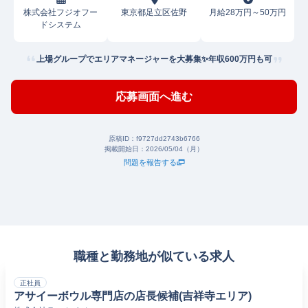
株式会社フジオフー
東京都足立区佐野
月給28万円～50万円
ドシステム
上場グループでエリアマネージャーを大募集✨年収600万円も可
応募画面へ進む
原稿ID：
f9727dd2743b6766
掲載開始日：
2026/05/04（月）
問題を報告する
職種と勤務地が似ている求人
正社員
アサイーボウル専門店の店長候補(吉祥寺エリア)