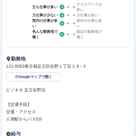
デスクワークが
立ち仕事が多い
多い
力仕事が少ない
力仕事が多い
室内の仕事が多
室外の仕事が多
い
い
色んな勤務地で
固定の勤務地で
働く
働く
勤務地
121-0053東京都足立区佐野１丁目２８−３
Googleマップで開く
ピノキオ 足立佐野店

【交通手段】

交通・アクセス

八潮駅からバス5分
給与