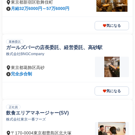
東京都新宿区歌舞伎町
月給32万6000円～57万6000円
気になる
業務委託
ガールズバーの店長委託、経営委託、高砂駅
株式会社BNGCompany
東京都葛飾区高砂
完全歩合制
気になる
正社員
飲食エリアマネージャー(SV)
株式会社東京一番フーズ
〒170-0004東京都豊島区北大塚