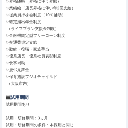
✨昇格随時（昇格に伴う昇給）

✨業績給（店長昇格に伴い年2回支給）

✨従業員持株会制度（10％補助）

✨確定拠出年金制度

 （ライフプラン支援金制度）

✨金融機関定型フリーローン制度

✨交通費規定支給

✨勤続・役職・家族手当

✨優秀店長・優秀社員表彰制度

✨食事補助

✨慶弔見舞金

✨保育施設フジオチャイルド

 （大阪市内）
試用期間
試用期間あり

試用・研修期間：3ヵ月
