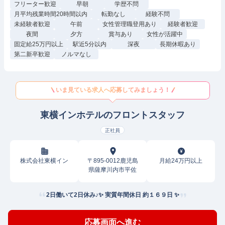
フリーター歓迎
早朝
学歴不問
月平均残業時間20時間以内
転勤なし
経験不問
未経験者歓迎
午前
女性管理職登用あり
経験者歓迎
夜間
夕方
賞与あり
女性が活躍中
固定給25万円以上
駅近5分以内
深夜
長期休暇あり
第二新卒歓迎
ノルマなし
いま見ている求人へ応募してみましょう！
東横インホテルのフロントスタッフ
正社員
株式会社東横イン
〒895-0012鹿児島
月給24万円以上
県薩摩川内市平佐
2日働いて2日休み♪✨ 実質年間休日 約１６９日 ✨
応募画面へ進む