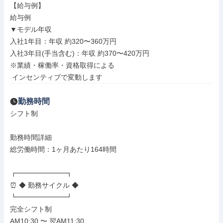
【給与例】

給与例

▼モデル年収

入社1年目：年収 約320〜360万円

入社3年目(手当含む)：年収 約370〜420万円

※業績・稼働率・資格取得による

 インセンティブで変動します
勤務時間
シフト制

勤務時間詳細

総労働時間：1ヶ月あたり164時間

┏━━━━━━━┓

⏰ ◆ 勤務サイクル ◆

┗━━━━━━━┛

完全シフト制

AM10:30 〜 翌AM11:30
