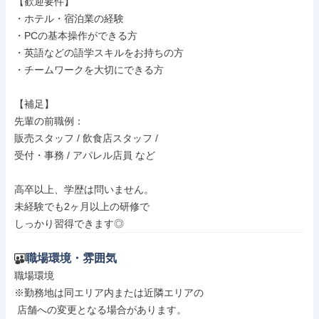
【歓迎要件】

・ホテル・宿泊業の経験

・PCの基本操作ができる方

・英語などの語学スキルをお持ちの方

・チームワークを大切にできる方

【補足】

先輩の前職例：

販売スタッフ / 飲食店スタッフ /

受付・事務 / アパレル店員 など

高卒以上、学歴は問いません。

未経験でも2ヶ月以上の研修で

しっかり習得できます◎
職場環境・雰囲気
職場環境

※勤務地は同エリア内または近隣エリアの

 店舗への変更となる場合があります。
