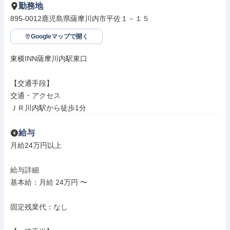
勤務地
895-0012鹿児島県薩摩川内市平佐１－１５
Googleマップで開く
東横INN薩摩川内駅東口

【交通手段】

交通・アクセス

ＪＲ川内駅から徒歩1分
給与
月給24万円以上

給与詳細

基本給：月給 24万円 〜

固定残業代：なし
