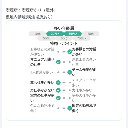
喫煙所：喫煙所あり（屋外）

敷地内禁煙(喫煙場所あり)
多い年齢層
10
20
30
40
代
代
代
代
50
60
70
代
代
代〜
特徴・ポイント
お客様との対話
お客様との対話
が少ない
が多い
マニュアル通り
創意工夫の多い
の仕事
仕事
チーム作業が多
1人作業が多い
い
デスクワークが
立ち仕事が多い
多い
力仕事が少ない
力仕事が多い
室内の仕事が多
室外の仕事が多
い
い
色んな勤務地で
固定の勤務地で
働く
働く