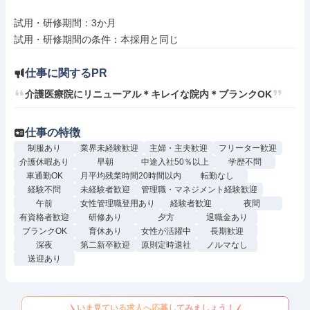
試用・研修期間：3か月

仕事に関するPR
介護医療院にリニューアル＊キレイな院内＊ブランクOK
仕事の特徴
制服あり
業界未経験歓迎
主婦・主夫歓迎
フリーター歓迎
介護休暇あり
早朝
中途入社50％以上
学歴不問
車通勤OK
月平均残業時間20時間以内
転勤なし
経験不問
未経験者歓迎
管理職・マネジメント経験歓迎
午前
女性管理職登用あり
経験者歓迎
夜間
有資格者歓迎
研修あり
夕方
退職金あり
ブランクOK
育休あり
女性が活躍中
長期歓迎
深夜
第二新卒歓迎
原則定時退社
ノルマなし
送迎あり
いま見ている求人へ応募してみましょう！