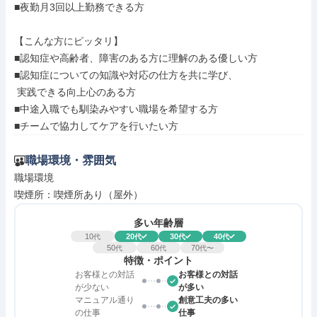
■夜勤月3回以上勤務できる方

【こんな方にピッタリ】

■認知症や高齢者、障害のある方に理解のある優しい方

■認知症についての知識や対応の仕方を共に学び、

 実践できる向上心のある方

■中途入職でも馴染みやすい職場を希望する方

■チームで協力してケアを行いたい方
職場環境・雰囲気
職場環境

喫煙所：喫煙所あり（屋外）
多い年齢層
10
20
30
40
代
代
代
代
50
60
70
代
代
代〜
特徴・ポイント
お客様との対話
お客様との対話
が少ない
が多い
マニュアル通り
創意工夫の多い
の仕事
仕事