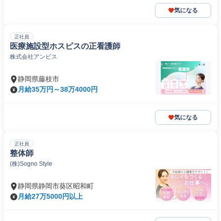
気になる
正社員
医療施設型ホスピスの正看護師
株式会社アンビス
静岡県藤枝市
月給35万円～38万4000円
気になる
正社員
整体師
(株)Sogno Style
静岡県静岡市葵区昭和町
月給27万5000円以上