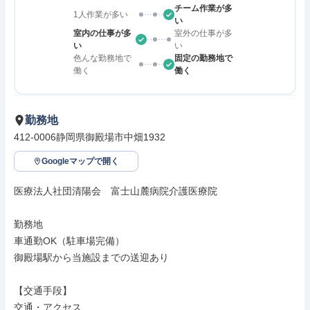
チーム作業が多
1人作業が多い
い
室内の仕事が多
室外の仕事が多
い
い
色んな勤務地で
固定の勤務地で
働く
働く
勤務地
412-0006静岡県御殿場市中畑1932
Googleマップで開く
医療法人社団清陽会　富士山麓病院介護医療院

勤務地

車通勤OK（駐車場完備）

御殿場駅から当施設までの送迎あり

【交通手段】

交通・アクセス
