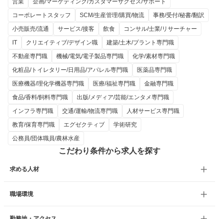
営業
企画/マーケティング/カスタマーサクセス/サポート
コーポレートスタッフ
SCM/生産管理/購買/物流
事務/受付/秘書/翻訳
小売販売/流通
サービス/接客
飲食
コンサル/士業/リサーチャー
IT
クリエイティブ/デザイン職
建築/土木/プラント専門職
不動産専門職
機械/電気/電子製品専門職
化学/素材専門職
化粧品/トイレタリー/日用品/アパレル専門職
医薬品専門職
医療機器/理化学機器専門職
医療/福祉専門職
金融専門職
食品/香料/飼料専門職
出版/メディア/芸能/エンタメ専門職
インフラ専門職
交通/運輸/物流専門職
人材サービス専門職
教育/保育専門職
エグゼクティブ
学術研究
公務員/団体職員/農林水産
こだわり条件から求人を探す
求める人材
職場環境
勤務地・アクセス