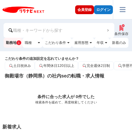
会員登録
ログイン
職種・キーワードから探す
条件保存
勤務地
職種
こだわり条件
雇用形態
年収
新着のみ
1
こだわり条件の追加設定を忘れていませんか？
土日祝休み
年間休日120日以上
完全週休2日制
学歴
御殿場市（静岡県）の社内seの転職・求人情報
条件に合った求人が 0件でした
検索条件を緩めて、再度検索してください
新着求人