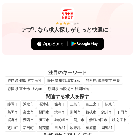
無料
アプリなら求人探しがもっと快適に！
注目のキーワード
静岡県 御殿場市 商社
静岡県 御殿場市 sap
静岡県 御殿場市 中途
静岡県 富士市 社内se
静岡県 御殿場市 静岡制御
関連する求人を探す
静岡市
浜松市
沼津市
熱海市
三島市
富士宮市
伊東市
島田市
富士市
磐田市
焼津市
掛川市
藤枝市
袋井市
下田市
裾野市
湖西市
伊豆市
御前崎市
菊川市
伊豆の国市
牧之原市
芝川町
新居町
賀茂郡
田方郡
駿東郡
榛原郡
周智郡