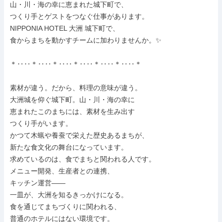
山・川・海の幸に恵まれた城下町で、

つくり手とゲストをつなぐ仕事があります。

NIPPONIA HOTEL 大洲 城下町で、

食からまちを動かすチームに加わりませんか。✨

＊‥‥＊‥‥＊‥‥＊‥‥＊‥‥＊‥‥＊

素材が違う。だから、料理の意味が違う。

大洲城を仰ぐ城下町。山・川・海の幸に

恵まれたこのまちには、素材を生み出す

つくり手がいます。

かつて木蝋や養蚕で栄えた歴史あるまちが、

新たな食文化の舞台になっています。

求めているのは、食でまちと関われる人です。

メニュー開発、生産者との連携、

キッチン運営——

一皿が、大洲を知るきっかけになる。

食を通じてまちづくりに関われる、

普通のホテルにはない環境です。
