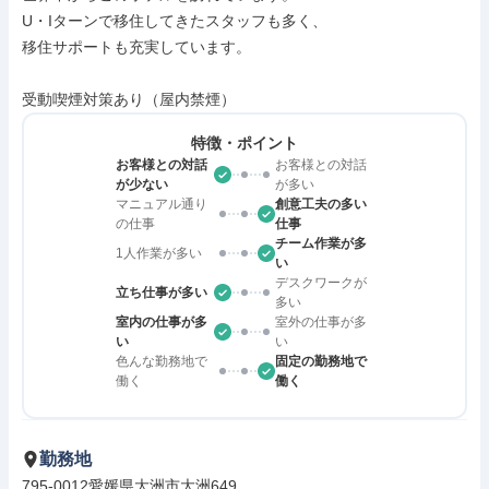
U・Iターンで移住してきたスタッフも多く、

移住サポートも充実しています。

受動喫煙対策あり（屋内禁煙）
特徴・ポイント
お客様との対話
お客様との対話
が少ない
が多い
マニュアル通り
創意工夫の多い
の仕事
仕事
チーム作業が多
1人作業が多い
い
デスクワークが
立ち仕事が多い
多い
室内の仕事が多
室外の仕事が多
い
い
色んな勤務地で
固定の勤務地で
働く
働く
勤務地
795-0012愛媛県大洲市大洲649