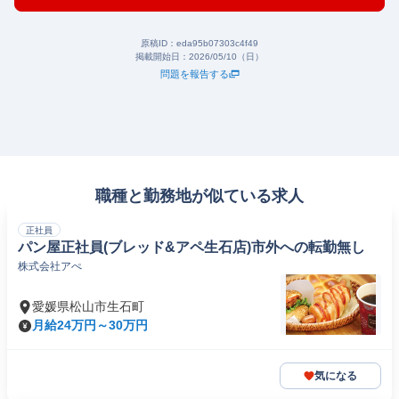
原稿ID：
eda95b07303c4f49
掲載開始日：
2026/05/10（日）
問題を報告する
職種と勤務地が似ている求人
正社員
パン屋正社員(ブレッド&アペ生石店)市外への転勤無し
株式会社アぺ
愛媛県松山市生石町
月給24万円～30万円
気になる