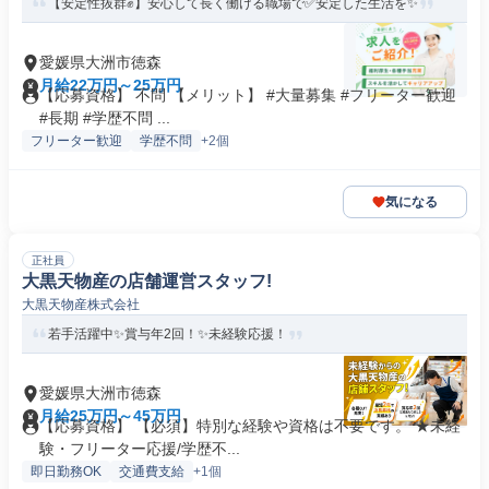
【安定性抜群✊️】安心して長く働ける職場で✅️安定した生活を✨
愛媛県大洲市徳森
月給22万円～25万円
【応募資格】 不問 【メリット】 #大量募集 #フリーター歓迎
#長期 #学歴不問 ...
フリーター歓迎
学歴不問
+2個
気になる
正社員
大黒天物産の店舗運営スタッフ!
大黒天物産株式会社
若手活躍中✨賞与年2回！✨未経験応援！
愛媛県大洲市徳森
月給25万円～45万円
【応募資格】 【必須】特別な経験や資格は不要です。 ★未経
験・フリーター応援/学歴不...
即日勤務OK
交通費支給
+1個