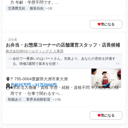
方 年齢・学歴不問です。...
交通費支給
服装自由
+1個
気になる
正社員
お弁当・お惣菜コーナーの店舗運営スタッフ・店長候補
株式会社MHホールディングス 人事課
会社で一番偉いのはパートさん。失敗より、あなたの意欲を評価す
る。研修2週間で基本を伝授！
〒795-0064愛媛県大洲市東大洲
月給20万円～31万2000円
■求める人物像・資格 学歴・経験・資格不問 ※人物重視の採
用です ・仕事で関わるすべ...
制服あり
業界未経験歓迎
+13個
気になる