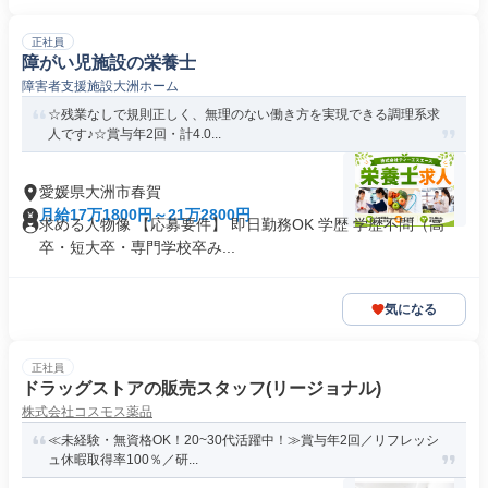
正社員
障がい児施設の栄養士
障害者支援施設大洲ホーム
☆残業なしで規則正しく、無理のない働き方を実現できる調理系求
人です♪☆賞与年2回・計4.0...
愛媛県大洲市春賀
月給17万1800円～21万2800円
求める人物像 【応募要件】 即日勤務OK 学歴 学歴不問（高
卒・短大卒・専門学校卒み...
気になる
正社員
ドラッグストアの販売スタッフ(リージョナル)
株式会社コスモス薬品
≪未経験・無資格OK！20~30代活躍中！≫賞与年2回／リフレッシ
ュ休暇取得率100％／研...