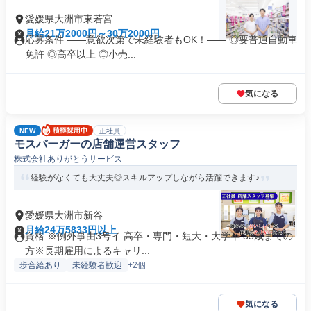
愛媛県大洲市東若宮
月給21万2000円～30万2000円
応募条件 ――意欲次第で未経験者もOK！―― ◎要普通自動車
免許 ◎高卒以上 ◎小売...
気になる
NEW
正社員
モスバーガーの店舗運営スタッフ
株式会社ありがとうサービス
経験がなくても大丈夫◎スキルアップしながら活躍できます♪
愛媛県大洲市新谷
月給24万5833円以上
資格 ※例外事由3号イ 高卒・専門・短大・大学卒 35歳までの
方※長期雇用によるキャリ...
歩合給あり
未経験者歓迎
+2個
気になる