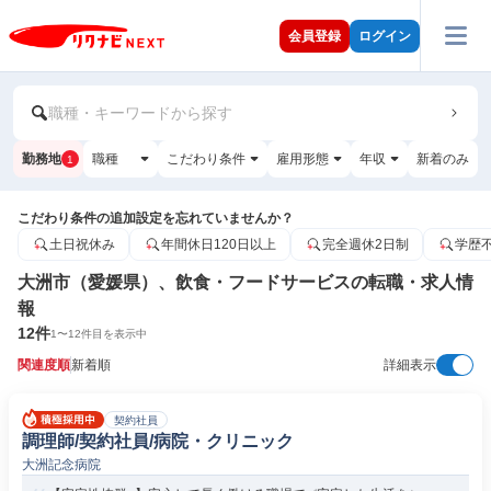
会員登録
ログイン
職種・キーワードから探す
勤務地
職種
こだわり条件
雇用形態
年収
新着のみ
1
こだわり条件の追加設定を忘れていませんか？
土日祝休み
年間休日120日以上
完全週休2日制
学歴
大洲市（愛媛県）、飲食・フードサービスの転職・求人情
報
12
件
1
〜
12
件目を表示中
関連度順
新着順
詳細表示
契約社員
調理師/契約社員/病院・クリニック
大洲記念病院