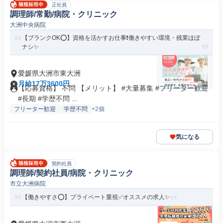
正社員
調理師/常勤/病院・クリニック
大洲中央病院
【ブランクOK⭕️】資格を活かすお仕事❗️働きやすい環境・残業ほぼ
ナシ✨
愛媛県大洲市東大洲
月給17万3600円
【応募資格】 不問 【メリット】 #大量募集 #フリーター歓迎
#長期 #学歴不問 ...
フリーター歓迎
学歴不問
+2個
気になる
契約社員
調理師/契約社員/病院・クリニック
市立大洲病院
【働きやすさ⭕️】プライベート重視✅️オススメの求人✨