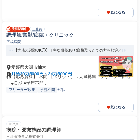
気になる
正社員
調理師/常勤/病院・クリニック
平成病院
【実務未経験OK⭕️】丁寧な研修あり❗️資格取りたての方も歓迎✅️
愛媛県大洲市柚木
月給20万5000円～24万5000円
【応募資格】 不問 【メリット】 #大量募集 #フリーター歓迎
#長期 #学歴不問 ...
フリーター歓迎
学歴不問
+2個
気になる
正社員
病院・医療施設の調理師
日清医療食品株式会社