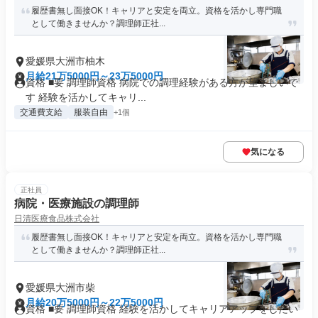
履歴書無し面接OK！キャリアと安定を両立。資格を活かし専門職
として働きませんか？調理師正社...
愛媛県大洲市柚木
月給21万5000円～23万5000円
資格 ■要 調理師資格 病院での調理経験がある方が望ましいで
す 経験を活かしてキャリ...
交通費支給
服装自由
+1個
気になる
正社員
病院・医療施設の調理師
日清医療食品株式会社
履歴書無し面接OK！キャリアと安定を両立。資格を活かし専門職
として働きませんか？調理師正社...
愛媛県大洲市柴
月給20万5000円～22万5000円
資格 ■要 調理師資格 経験を活かしてキャリアアップをしたい