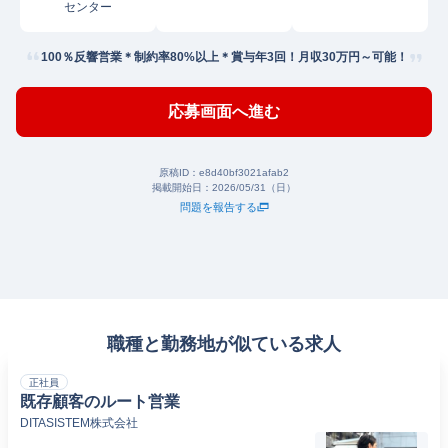
センター
100％反響営業＊制約率80%以上＊賞与年3回！月収30万円～可能！
応募画面へ進む
原稿ID：
e8d40bf3021afab2
掲載開始日：
2026/05/31（日）
問題を報告する
職種と勤務地が似ている求人
正社員
既存顧客のルート営業
DITASISTEM株式会社