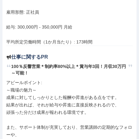
雇用形態: 正社員

給与: 300,000円 - 350,000円 月給

平均所定労働時間（1か月当たり）: 173時間
仕事に関するPR
100％反響営業＊制約率80%以上＊賞与年3回！月収30万円
～可能！
アピールポイント: 

～職場の魅力～

成果に対してしっかりとした報酬や昇進がある点をです。

結果が出れば、それが給与や昇進に直接反映されるので、

頑張った分だけ成果が報われる環境です。

また、サポート体制が充実しており、営業講師の定期的なフォロ
ーや、
