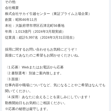
その他: 

会社概要

株式会社サカイ引越センター（東証プライム上場企業）

創業：昭和46年11月

本社：大阪府堺市堺区石津北町56番地

年商：1,013億円（2024年3月期実績）

従業員：総計5,997名（2024年3月31日現在）

採用に関するお問い合わせもお気軽にどうぞ！

面接にてあなたのご希望もお聞かせくださいね。

〈1.応募〉Webまたはお電話から応募

〈2.書類選考〉別途ご案内致します。

〈3.面接〉

仕事内容や職場についてなど、気になることやご希望はなんでも
聞いてください。

〈4.採用〉あなたに会えることを楽しみにしています！

勤務開始日もお気軽にご相談ください。

※応募の秘密は厳守します。
