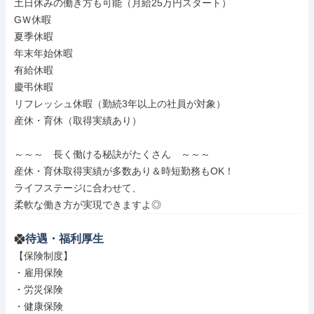
土日休みの働き方も可能（月給25万円スタート）

GＷ休暇

夏季休暇

年末年始休暇

有給休暇

慶弔休暇

リフレッシュ休暇（勤続3年以上の社員が対象）

産休・育休（取得実績あり）

～～～　長く働ける秘訣がたくさん　～～～

産休・育休取得実績が多数あり＆時短勤務もOK！

ライフステージに合わせて、

柔軟な働き方が実現できますよ◎
待遇・福利厚生
【保険制度】

・雇用保険

・労災保険

・健康保険
