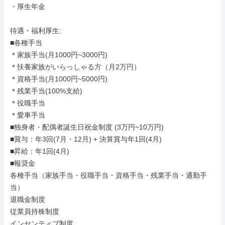
・厚生年金

待遇・福利厚生: 

■各種手当

＊家族手当(月1000円~3000円)

＊扶養家族がいらっしゃる方（月2万円）

＊資格手当(月1000円~5000円)

＊残業手当(100%支給)

＊役職手当

＊愛車手当

■独身者・配偶者誕生日祝金制度 (3万円~10万円)

■賞与：年3回(7月・12月) + 決算賞与年1回(4月)

■昇給：年1回(4月)

■報奨金

各種手当（家族手当・役職手当・資格手当・残業手当・通勤手
当）

退職金制度

従業員持株制度

インセンティブ制度
