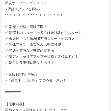
新規オープニングスタッフ!!! 

⭐️店舗スタッフを募集⭐️

:-:+:-:+:-:+:-:+:-:+:-:+:-:+:-+:-+:-+:-+:-+

✅ 学歴・資格・経験不問！

✅ 活躍中のスタッフの多くは未経験からスタート

✅ 未経験でも月給26.5万円スタートの高収入

✅ 週休二日制！希望休みも申請可能

✅ 昇給・賞与など安定の待遇面

✅ 安定とキャリアアップを目指す方必見です！

✅ 嬉しい食事補助制度もあり！

＜最短1分で応募完了！＞

⭐️「簡単ネット応募」でご応募下さい！

////////////////

【仕事内容】

店舗スタッフ業務をお任せいたたします。
