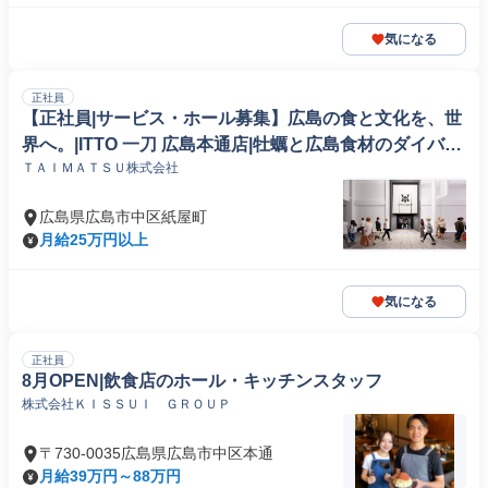
気になる
正社員
【正社員|サービス・ホール募集】広島の食と文化を、世
界へ。|ITTO 一刀 広島本通店|牡蠣と広島食材のダイバシ
ＴＡＩＭＡＴＳＵ株式会社
ティレストラン|オープニングスタッフ募集
広島県広島市中区紙屋町
月給25万円以上
気になる
正社員
8月OPEN|飲食店のホール・キッチンスタッフ
株式会社ＫＩＳＳＵＩ ＧＲＯＵＰ
〒730-0035広島県広島市中区本通
月給39万円～88万円