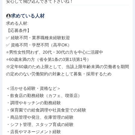
安心して飛び込んできて下さいね！
求めている人材
求める人材: 

【応募条件】

✅ 経験不問・業界職種未経験歓迎

✅ 資格不問・学歴不問（高卒OK）

⭐️男性女性問わず、20代・30代の方を中心に活躍中

⭐60歳未満の方（省令第1条の3第1項第1号）

※定年60歳のため上限として、当該上限年齢未満の労働者を期間
の定めのない労働契約の対象として募集・採用するため

＜活かせる経験・資格など＞

・飲食店の勤務経験（カフェ、喫茶店）

・調理やキッチンの勤務経験

・保育園での給食調理や社員食堂での経験

・商品管理や発注、在庫管理の経験

・シフト管理、スタッフ育成の経験

・店長やマネージメント経験