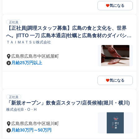
気になる
正社員
【正社員|調理スタッフ募集】広島の食と文化を、世界
へ。|ITTO 一刀 広島本通店|牡蠣と広島食材のダイバシテ
ＴＡＩＭＡＴＳＵ株式会社
ィレストラン|オープニングスタッフ募集
広島県広島市中区紙屋町
月給25万円以上
気になる
正社員
「新規オープン」飲食店スタッフ/店長候補(堀川・横川)
株式会社B・O・H
広島県広島市中区堀川町
月給30万円～50万円