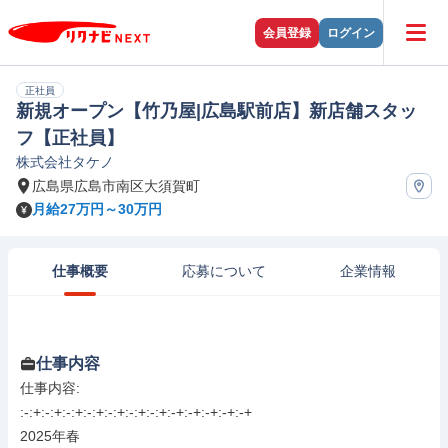
会員登録
ログイン
正社員
新規オープン【竹乃屋|広島駅前店】新店舗スタッ
フ【正社員】
株式会社タケノ
広島県広島市南区大須賀町
月給27万円～30万円
仕事概要
応募について
企業情報
仕事内容
仕事内容: 

:-:+:-:+:-:+:-:+:-:+:-:+:-:+:-+:-+:-+:-+:-+

2025年春 
