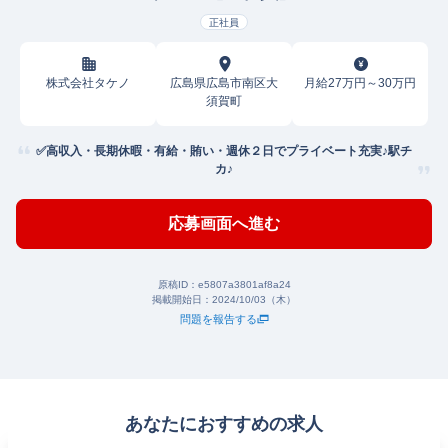
正社員
株式会社タケノ
広島県広島市南区大
月給27万円～30万円
須賀町
✅高収入・長期休暇・有給・賄い・週休２日でプライベート充実♪駅チ
カ♪
応募画面へ進む
原稿ID：
e5807a3801af8a24
掲載開始日：
2024/10/03（木）
問題を報告する
あなたにおすすめの求人