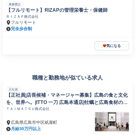
業務委託
【フルリモート】RIZAPの管理栄養士・保健師
ＲＩＺＡＰ株式会社
フルリモート
完全歩合制
気になる
職種と勤務地が似ている求人
正社員
【正社員|店長候補・マネージャー募集】広島の食と文化
を、世界へ。|ITTO 一刀 広島本通店|牡蠣と広島食材のダ
ＴＡＩＭＡＴＳＵ株式会社
イバシティレストラン|オープニングスタッフ募集
広島県広島市中区紙屋町
月給30万円以上