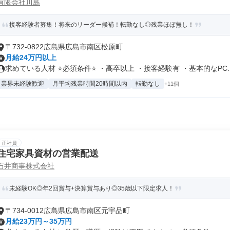
有限会社川島
接客経験者募集！将来のリーダー候補！転勤なし◎残業ほぼ無し！
〒732-0822広島県広島市南区松原町
月給24万円以上
求めている人材 ⭐必須条件⭐ ・高卒以上 ・接客経験有 ・基本的なPC..
業界未経験歓迎
月平均残業時間20時間以内
転勤なし
+11個
正社員
住宅家具資材の営業配送
石井商事株式会社
未経験OK◎年2回賞与+決算賞与あり◎35歳以下限定求人！
〒734-0012広島県広島市南区元宇品町
月給23万円～35万円