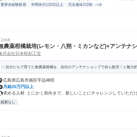
業界未経験歓迎
年間休日120日以上
完全週休2日制
+1個
正社員
無農薬柑橘栽培(レモン・八朔・ミカンなど)+アンテナ
株式会社日本彫刻工芸
自分たちで育てた無農薬柑橘を、自社のアンテナショップで自ら販売！と魅力
広島県広島市南区宇品神田
月給20万円以上
求める人材: とにかく前向きで、新しいことにチャレンジしていただける
残業なし