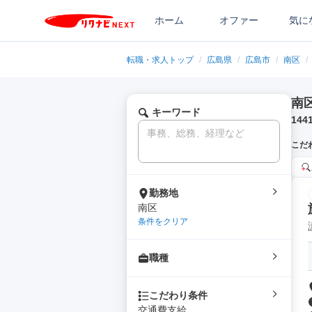
ホーム
オファー
気に
転職・求人トップ
/
広島県
/
広島市
/
南区
/
南
キーワード
144
こだ
勤務地
南区
条件をクリア
職種
こだわり条件
交通費支給