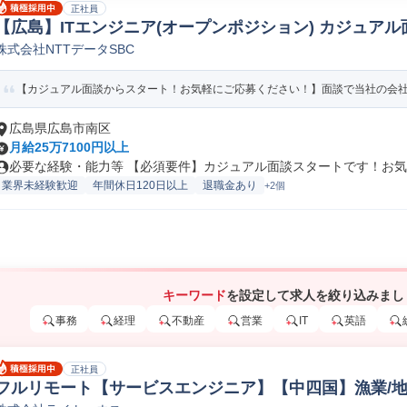
正社員
【広島】ITエンジニア(オープンポジション) カジュアル面
株式会社NTTデータSBC
ープンSE
【カジュアル面談からスタート！お気軽にご応募ください！】面談で当社の会社説
広島県広島市南区
月給25万7100円以上
必要な経験・能力等 【必須要件】カジュアル面談スタートです！お気軽
業界未経験歓迎
年間休日120日以上
退職金あり
+2個
キーワード
を設定して求人を絞り込みまし
事務
経理
不動産
営業
IT
英語
正社員
フルリモート【サービスエンジニア】【中四国】漁業/地方