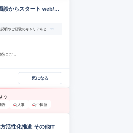
談からスタート web/オ
明やご経験のキャリアをヒ...
にご...
気になる
ょう
総務
人事
中国語
活性化推進 その他IT