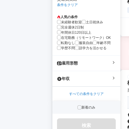
条件をクリア
人気の条件
未経験者歓迎
土日祝休み
完全週休2日制
年間休日120日以上
在宅勤務（リモートワーク）OK
転勤なし
服装自由
年齢不問
学歴不問
語学力を活かせる
雇用形態
年収
すべての条件をクリア
新着のみ
検索