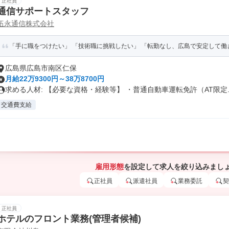
正社員
通信サポートスタッフ
伍永通信株式会社
「手に職をつけたい」 「技術職に挑戦したい」 「転勤なし、広島で安定して働きた
広島県広島市南区仁保
月給22万9300円～38万8700円
求める人材: 【必要な資格・経験等】 ・普通自動車運転免許（AT限定..
交通費支給
雇用形態
を設定して求人を絞り込みまし
正社員
派遣社員
業務委託
契
正社員
ホテルのフロント業務(管理者候補)