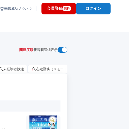
会員登録
ログイン
転職成功ノウハウ
無料
関連度順
新着順
詳細表示
未経験者歓迎
在宅勤務（リモートワーク）OK
家賃補助・住宅手当