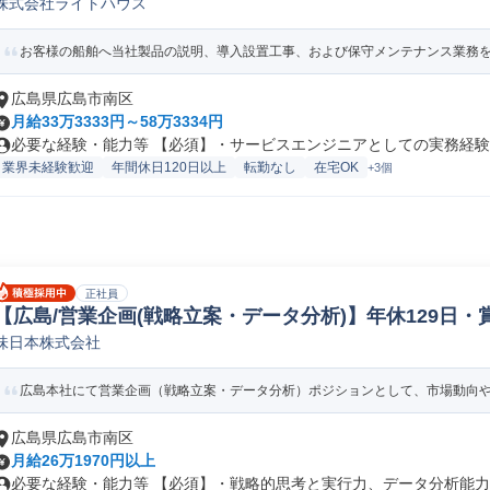
株式会社ライトハウス
お客様の船舶へ当社製品の説明、導入設置工事、および保守メンテナンス業務を担
広島県広島市南区
月給33万3333円～58万3334円
必要な経験・能力等 【必須】・サービスエンジニアとしての実務経験（
業界未経験歓迎
年間休日120日以上
転勤なし
在宅OK
+3個
正社員
【広島/営業企画(戦略立案・データ分析)】年休129日・賞与
味日本株式会社
法人営業
広島本社にて営業企画（戦略立案・データ分析）ポジションとして、市場動向や顧
広島県広島市南区
月給26万1970円以上
必要な経験・能力等 【必須】・戦略的思考と実行力、データ分析能力、