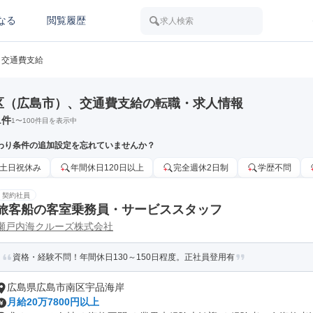
なる
閲覧履歴
求人検索
交通費支給
区（広島市）、交通費支給の転職・求人情報
1
件
1
〜
100
件目を表示中
わり条件の追加設定を忘れていませんか？
土日祝休み
年間休日120日以上
完全週休2日制
学歴不問
契約社員
旅客船の客室乗務員・サービススタッフ
瀬戸内海クルーズ株式会社
資格・経験不問！年間休日130～150日程度。正社員登用有
広島県広島市南区宇品海岸
月給20万7800円以上