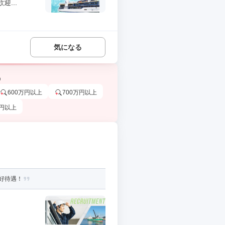
...
気になる
う
600万円以上
700万円以上
万円以上
好待遇！