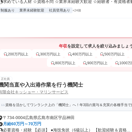
求めている人材 ☆資格不問 ☆業界未経験大歓迎 ☆経験者・有資格者歓迎
制服あり
業界未経験歓迎
社員登用あり
+24個
年収
を設定して求人を絞り込みましょ
200万円以上
300万円以上
400万円以上
500万円以上
800万円以上
900万円以上
1000
正社員
機関当直や入出港作業を行う機関士
有限会社キッショー・マリンサービス
資格を活かしてワンランク上の「機関士」へ！年3回の賞与＆充実の各種手当で
〒734-0004広島県広島市南区宇品神田
月給60万円～70万円
必要資格・経験 【必須】 ●海技免状（6級以上） 【歓迎経験＆資格...