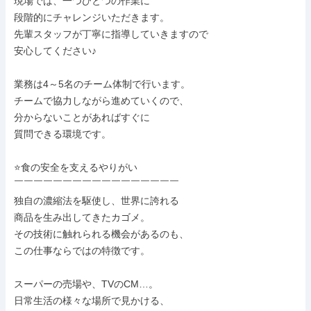
現場では、一つひとつの作業に

段階的にチャレンジいただきます。

先輩スタッフが丁寧に指導していきますので

安心してください♪

業務は4～5名のチーム体制で行います。

チームで協力しながら進めていくので、

分からないことがあればすぐに

質問できる環境です。

⭐食の安全を支えるやりがい

￣￣￣￣￣￣￣￣￣￣￣￣￣￣￣￣￣

独自の濃縮法を駆使し、世界に誇れる

商品を生み出してきたカゴメ。

その技術に触れられる機会があるのも、

この仕事ならではの特徴です。

スーパーの売場や、TVのCM…。

日常生活の様々な場所で見かける、
