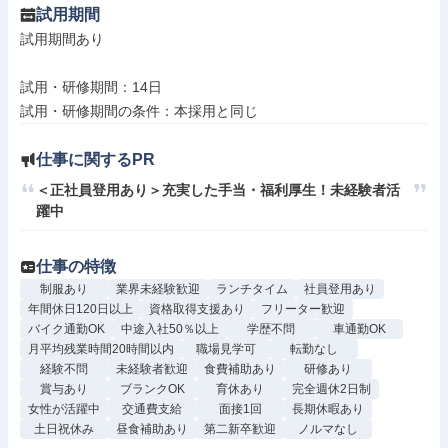
試用期間
試用期間あり

試用・研修期間：14日

仕事に関するPR
＜正社員登用あり＞充実した手当・福利厚生！未経験者活
躍中
仕事の特徴
制服あり
業界未経験歓迎
ランチタイム
社員登用あり
年間休日120日以上
資格取得支援あり
フリーター歓迎
バイク通勤OK
中途入社50％以上
学歴不問
車通勤OK
月平均残業時間20時間以内
職場見学可
転勤なし
経験不問
未経験者歓迎
食費補助あり
研修あり
賞与あり
ブランクOK
育休あり
完全週休2日制
女性が活躍中
交通費支給
面接1回
長期休暇あり
土日祝休み
昼食補助あり
第二新卒歓迎
ノルマなし