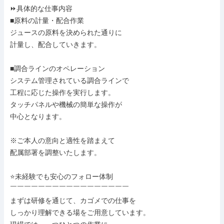
⏩具体的な仕事内容

■原料の計量・配合作業

ジュースの原料を決められた通りに

計量し、配合していきます。

■調合ラインのオペレーション

システム管理されている調合ラインで

工程に応じた操作を実行します。

タッチパネルや機械の簡単な操作が

中心となります。

※ご本人の意向と適性を踏まえて

配属部署を調整いたします。

⭐未経験でも安心のフォロー体制

￣￣￣￣￣￣￣￣￣￣￣￣￣￣￣￣￣

まずは研修を通じて、カゴメでの仕事を

しっかり理解できる場をご用意しています。
