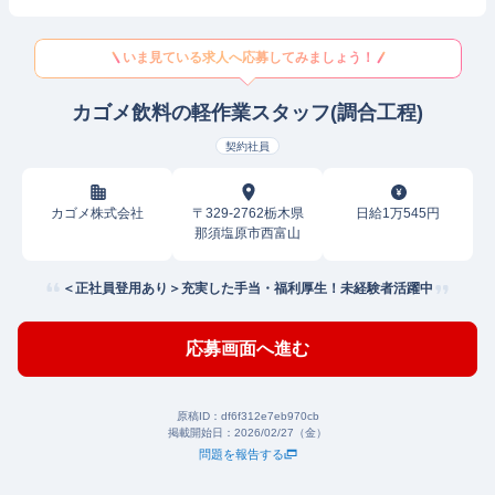
いま見ている求人へ応募してみましょう！
カゴメ飲料の軽作業スタッフ(調合工程)
契約社員
カゴメ株式会社
〒329-2762栃木県
日給1万545円
那須塩原市西富山
＜正社員登用あり＞充実した手当・福利厚生！未経験者活躍中
応募画面へ進む
原稿ID：
df6f312e7eb970cb
掲載開始日：
2026/02/27（金）
問題を報告する