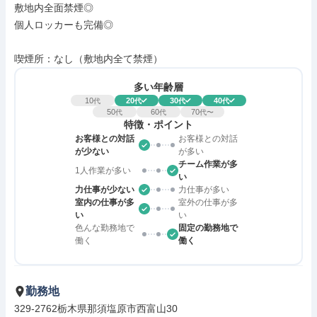
敷地内全面禁煙◎

個人ロッカーも完備◎

喫煙所：なし（敷地内全て禁煙）
多い年齢層
10
20
30
40
代
代
代
代
50
60
70
代
代
代〜
特徴・ポイント
お客様との対話
お客様との対話
が少ない
が多い
チーム作業が多
1人作業が多い
い
力仕事が少ない
力仕事が多い
室内の仕事が多
室外の仕事が多
い
い
色んな勤務地で
固定の勤務地で
働く
働く
勤務地
329-2762栃木県那須塩原市西富山30