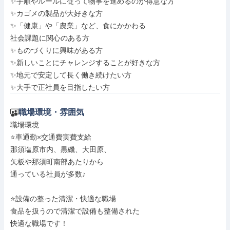
✨手順やルールに従って物事を進めるのが得意な方

✨カゴメの製品が大好きな方

✨「健康」や「農業」など、食にかかわる

社会課題に関心のある方

✨ものづくりに興味がある方

✨新しいことにチャレンジすることが好きな方

✨地元で安定して長く働き続けたい方

✨大手で正社員を目指したい方
職場環境・雰囲気
職場環境

⭐車通勤×交通費実費支給

那須塩原市内、黒磯、大田原、

矢板や那須町南部あたりから

通っている社員が多数♪

⭐設備の整った清潔・快適な職場

食品を扱うので清潔で設備も整備された

快適な職場です！
