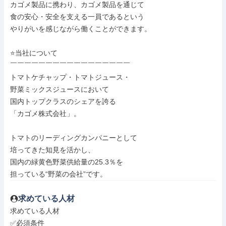
カゴメ製品に携わり、カゴメ製品を通じて

食の安心・安全を支える一員であるという

やりがいを感じながら働くことができます。

⭐当社について

￣￣￣￣￣￣￣￣￣￣￣￣￣￣￣￣￣

トマトケチャップ・トマトジュース・

野菜ミックスジュースにおいて

国内トップクラスのシェアを誇る

「カゴメ株式会社」。

トマトのリーディングカンパニーとして

培ってきた知見を活かし、

国内の緑黄色野菜供給量の25.3％を

担っている“野菜の会社”です。
求めている人材
求めている人材

✅必須条件
