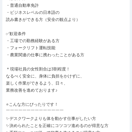
・普通自動車免許

・ビジネスレベルの日本語の

読み書きができる方（安全の観点より）

✅歓迎条件

・工場での勤務経験がある方

・フォークリフト運転技能

・農業関連の仕事に携わったことがある方

＊現場社員の女性割合は3割程度！

なるべく安全に、身体に負担をかけずに、

楽しく作業ができるよう、日々、

業務改善を進めております♪

⭐こんな方にぴったりです！

￣￣￣￣￣￣￣￣￣￣￣￣￣￣

✨デスクワークよりも体を動かす仕事がしたい方

✨決められたことを正確にコツコツ進めるのが得意な方
