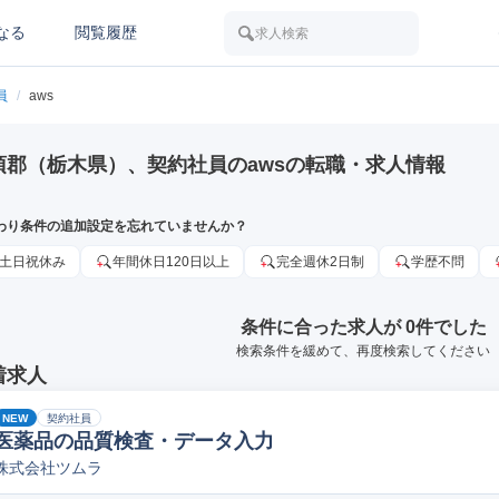
なる
閲覧履歴
求人検索
員
/
aws
須郡（栃木県）、契約社員のawsの転職・求人情報
わり条件の追加設定を忘れていませんか？
土日祝休み
年間休日120日以上
完全週休2日制
学歴不問
条件に合った求人が 0件でした
検索条件を緩めて、再度検索してください
着求人
NEW
契約社員
医薬品の品質検査・データ入力
株式会社ツムラ