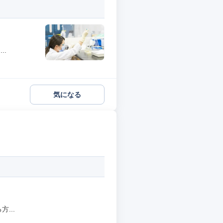
..
気になる
...