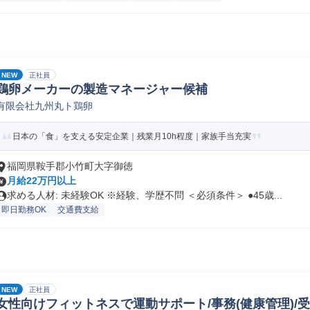
NEW
正社員
鶏卵メーカーの製造マネージャー候補
有限会社九州丸ト鶏卵
日本の「食」を支える安定企業｜残業月10h程度｜家族手当充実
福岡県鞍手郡小竹町大字御徳
月給22万円以上
求める人材: 未経験OK ※経験、学歴不問 ＜必須条件＞ ●45歳...
即日勤務OK
交通費支給
NEW
正社員
女性向けフィットネスで運動サポート/事務(健康管理)/