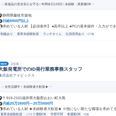
医薬品の安全安心を守る✨年間休日129日✨未経験・異業種OK
静岡県藤枝市築地
日給8900円以上
求めている人材 【必須条件】 ●高卒以上 ●PCの基本操作・入力ができ.
制服あり
業界未経験歓迎
ランチタイム
社員登用あり
+27個
NEW
正社員
大飯発電所でのID発行業務事務スタッフ
株式会社アイビックス
女性活躍中！未経験者大歓迎★
〒919-2101福井県大飯郡おおい町大島
月給20万2600円～20万5000円
求めている人材 ★未経験者大歓迎★ ※他にない新たな職場を求めてる方
業界未経験歓迎
バイク通勤OK
学歴不問
車通勤OK
+5個