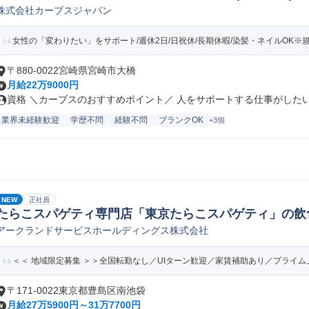
株式会社カーブスジャパン
女性の「変わりたい」をサポート/週休2日/日祝休/長期休暇/染髪・ネイルOK※
〒880-0022宮崎県宮崎市大橋
月給22万9000円
資格 ＼カーブスのおすすめポイント／ 人をサポートする仕事がしたい…
業界未経験歓迎
学歴不問
経験不問
ブランクOK
+3個
NEW
正社員
たらこスパゲティ専門店「東京たらこスパゲティ」の飲
アークランドサービスホールディングス株式会社
員/転勤なし)
＜＜ 地域限定募集 ＞＞全国転勤なし／UIターン歓迎／家賃補助あり／プライム上
〒171-0022東京都豊島区南池袋
月給27万5900円～31万7700円