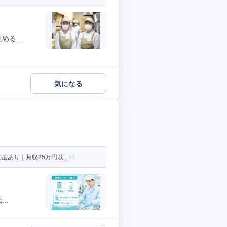
る...
気になる
あり｜月収25万円以...
..