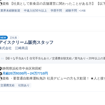
資格 【社員として飲食店の店舗運営に関わったことがある方】 【以下の
業界未経験歓迎
中途入社50％以上
学歴不問
経験不問
+14個
NEW
正社員
アイスクリーム販売スタッフ
株式会社 江崎商店
【様々な手当あり】住宅手当もあり／交通費全額支給／賞与あり＜20年以上の
静岡県浜松市中央区和田町
月給20万9330円～24万7710円
資格 ・要普通自動車運転免許 社員デビューの方も大歓迎！ ★人と接す.
交通費支給
社割あり