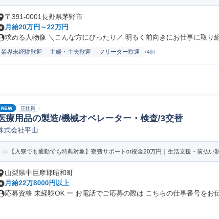
〒391-0001長野県茅野市
月給20万円～22万円
求める人物像 ＼こんな方にぴったり／ 明るく前向きにお仕事に取り組め
業界未経験歓迎
主婦・主夫歓迎
フリーター歓迎
+4個
NEW
正社員
医療用品の製造/機械オペレーター・検査/3交替
株式会社平山
【入寮でも通勤でも特典対象】寮費サポートor祝金20万円｜生活支援・前払い制度
山梨県中巨摩郡昭和町
月給22万8000円以上
応募資格 未経験OK ー お電話でご応募の際は こちらの仕事番号をお伝.