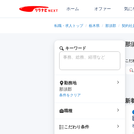
ホーム
オファー
気に
転職・求人トップ
/
栃木県
/
那須郡
/
契約社
那
キーワード
こだ
勤務地
那須郡
条件をクリア
新
職種
こだわり条件