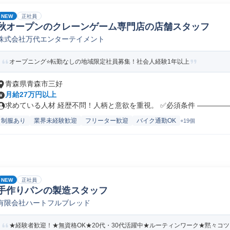
NEW
正社員
秋オープンのクレーンゲーム専門店の店舗スタッフ
株式会社万代エンターテイメント
オープニング⭐転勤なしの地域限定社員募集！社会人経験1年以上
青森県青森市三好
月給27万円以上
求めている人材 経歴不問！人柄と意欲を重視。 ✅必須条件 ――――――
制服あり
業界未経験歓迎
フリーター歓迎
バイク通勤OK
+19個
NEW
正社員
手作りパンの製造スタッフ
有限会社ハートフルブレッド
★経験者歓迎！★無資格OK★20代・30代活躍中★ルーティンワーク★黙々コ