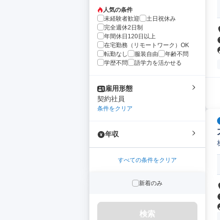
人気の条件
未経験者歓迎
土日祝休み
完全週休2日制
年間休日120日以上
在宅勤務（リモートワーク）OK
転勤なし
服装自由
年齢不問
学歴不問
語学力を活かせる
雇用形態
契約社員
条件をクリア
年収
すべての条件をクリア
新着のみ
検索