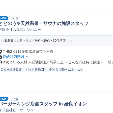
NEW
正社員
ととのう✨天然温泉・サウナの施設スタッフ
有限会社お風呂カンパニー
勤務日は温泉・サウナ無料✨20代・30代活躍中
〒452-0916愛知県清須市下河原
月給23万円以上
求めている人材 未経験歓迎／高卒以上 ＜こんな方は特に歓迎＞ ・明る.
業界未経験歓迎
バイク通勤OK
中途入社50％以上
+11個
NEW
正社員
バーガーキング店舗スタッフ in 姶良イオン
株式会社ビーザ・ワン