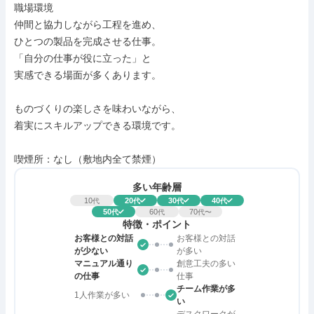
職場環境

仲間と協力しながら工程を進め、

ひとつの製品を完成させる仕事。

「自分の仕事が役に立った」と

実感できる場面が多くあります。

ものづくりの楽しさを味わいながら、

着実にスキルアップできる環境です。

喫煙所：なし（敷地内全て禁煙）
多い年齢層
10
20
30
40
代
代
代
代
50
60
70
代
代
代〜
特徴・ポイント
お客様との対話
お客様との対話
が少ない
が多い
マニュアル通り
創意工夫の多い
の仕事
仕事
チーム作業が多
1人作業が多い
い