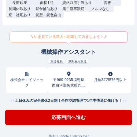
長期歓迎
面接1回
資格取得手当あり
深夜
長期休暇あり
昼食補助あり
第二新卒歓迎
ノルマなし
寮・社宅あり
髪型・髪色自由
いま見ている求人へ応募してみましょう！
機械操作アシスタント
派遣社員
無期雇用派遣
株式会社エイジェッ
〒969-0235福島県
月給34万576円以上
ク
西白河郡矢吹町丸の
内
土日休みの完全週休2日制！全館空調管理で1年中快適に働ける！
応募画面へ進む
原稿ID：
dbeb7a3ab727afa7