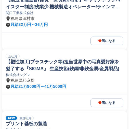
イスター制度/残業少 機械製造オペレーター/ラインマネ
関口工業株式会社
ージャー
福島県田村市
月給32万円～36万円
気になる
正社員
【塑性加工(プラスチック等)担当世界中の写真愛好家を
魅了する『SIGMA』 生産技術(鉄鋼/非鉄金属/金属製品)
株式会社シグマ
福島県耶麻郡
月給21万9000円～41万5000円
気になる
NEW
派遣社員
プリント基板の製造