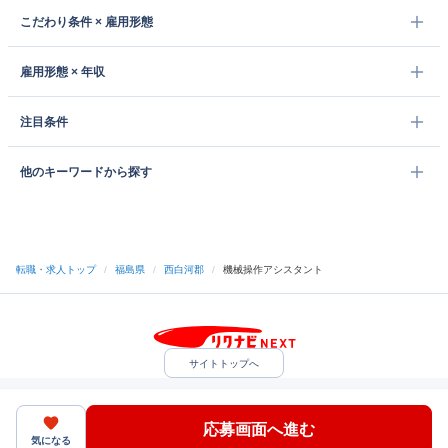
こだわり条件 × 雇用形態
雇用形態 × 年収
注目条件
他のキーワードから探す
転職・求人トップ
/
福島県
/
西白河郡
/
機械操作アシスタント
サイトトップへ
中途採用をご検討の企業様
利用規約・プライバシーポリシー
サイトマップ
ヘルプ・お問い合わせ
応募画面へ進む
（C）Indeed Inc.
気になる