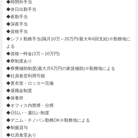
◆時間外手当

◆休日出勤手当

◆夜勤手当

◆深夜手当

◆資格手当

◆シフト勤務手当(隔月10万～20万円/最大年6回支給)※勤務地に
よる

◆資格一時金(3万～10万円)

◆寮制度あり

◆寮費補助制度(最大月5万円の家賃補助)※勤務地による

◆社員食堂利用可能

◆更衣室・ロッカー完備

◆退職金制度

◆保養所

◆オフィス内禁煙・分煙

◆日払い・週払い制度

◆デニム・チノパン勤務OK※勤務地による

◆制服貸与

◆社員食堂あり