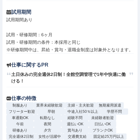
試用期間
試用期間あり

試用・研修期間：6ヶ月

試用・研修期間の条件：本採用と同じ

仕事に関するPR
土日休みの完全週休2日制！全館空調管理で1年中快適に働
ける！
仕事の特徴
制服あり
業界未経験歓迎
主婦・主夫歓迎
無期雇用派遣
フリーター歓迎
早朝
中途入社50％以上
学歴不問
車通勤OK
転勤なし
経験不問
未経験者歓迎
午前
夜間
週払いOK
日払いOK
研修あり
夕方
賞与あり
ブランクOK
完全週休2日制
女性が活躍中
交通費支給
固定給25万円以上