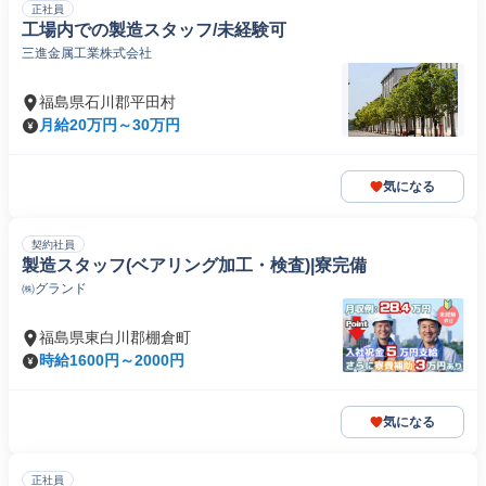
正社員
工場内での製造スタッフ/未経験可
三進金属工業株式会社
福島県石川郡平田村
月給20万円～30万円
気になる
契約社員
製造スタッフ(ベアリング加工・検査)|寮完備
㈱グランド
福島県東白川郡棚倉町
時給1600円～2000円
気になる
正社員