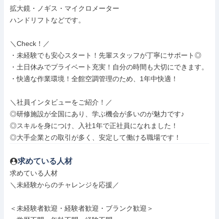
拡大鏡・ノギス・マイクロメーター

ハンドリフトなどです。

＼Check！／

・未経験でも安心スタート！先輩スタッフが丁寧にサポート◎

・土日休みでプライベート充実！自分の時間も大切にできます。

・快適な作業環境！全館空調管理のため、1年中快適！

＼社員インタビューをご紹介！／

◎研修施設が全国にあり、学ぶ機会が多いのが魅力です♪

◎スキルを身につけ、入社1年で正社員になれました！

◎大手企業との取引が多く、安定して働ける職場です！
求めている人材
求めている人材

＼未経験からのチャレンジを応援／

＜未経験者歓迎・経験者歓迎・ブランク歓迎＞
