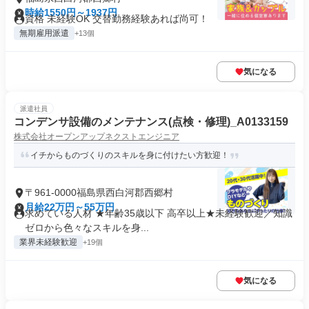
時給1550円～1937円
資格 未経験OK 交替勤務経験あれば尚可！
無期雇用派遣
+13個
気になる
派遣社員
コンデンサ設備のメンテナンス(点検・修理)_A0133159
株式会社オープンアップネクストエンジニア
イチからものづくりのスキルを身に付けたい方歓迎！
〒961-0000福島県西白河郡西郷村
月給22万円～55万円
求めている人材 ★年齢35歳以下 高卒以上★未経験歓迎／知識
ゼロから色々なスキルを身...
業界未経験歓迎
+19個
気になる