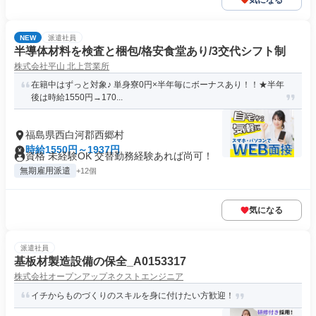
気になる
NEW
派遣社員
半導体材料を検査と梱包/格安食堂あり/3交代シフト制
株式会社平山 北上営業所
在籍中はずっと対象♪ 単身寮0円×半年毎にボーナスあり！！★半年
後は時給1550円→170...
福島県西白河郡西郷村
時給1550円～1937円
資格 未経験OK 交替勤務経験あれば尚可！
無期雇用派遣
+12個
気になる
派遣社員
基板材製造設備の保全_A0153317
株式会社オープンアップネクストエンジニア
イチからものづくりのスキルを身に付けたい方歓迎！