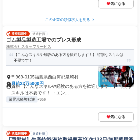
気になる
この企業の類似求人を見る
派遣社員
ゴム製品製造工場でのプレス形成
株式会社スタッフサービス
【こんなスキルや経験のある方を歓迎します！】 特別なスキルは
不要です！
〒969-0105福島県西白河郡泉崎村
月給22万5000円
資格 【こんなスキルや経験のある方を歓迎します！】 特別な
スキルは不要です！ ・エン...
業界未経験歓迎
+30個
気になる
派遣社員
【西郷村】生産技術/有給取得率高/年休123日/無期雇用派