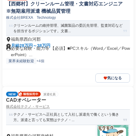
【西郷村】クリーンルーム管理・文書対応エンジニア
※無期雇用派遣 機械品質管理
株式会社BREXA Technology
クリーンルームの維持管理、滅菌製品の委託先管理、監査対応など
を担当するポジションです。文書...
福島県西白河郡
月給28万円～38万円
必要な経験・能力等 【必須】■PCスキル（Word／Excel／Pow
erPoint）...
業界未経験歓迎
+4個
気になる
NEW
派遣社員
CADオペレーター
株式会社テクノ・サービス
テクノ・サービスへ正社員として入社し派遣先で働くという働き
方。派遣と言っても実態はテクノ・...