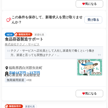
気になる
この条件を保存して、新着求人を受け取りませ
受け取る
んか？
NEW
派遣社員
食品容器製造サポート
株式会社テクノ・サービス
テクノ・サービスへ正社員として入社し派遣先で働くという働き
方。派遣と言っても実態はテクノ・...
福島県西白河郡矢吹町
月給18万円～23万円
応募資格 未経験歓迎
無期雇用派遣
+8個
気になる
派遣社員