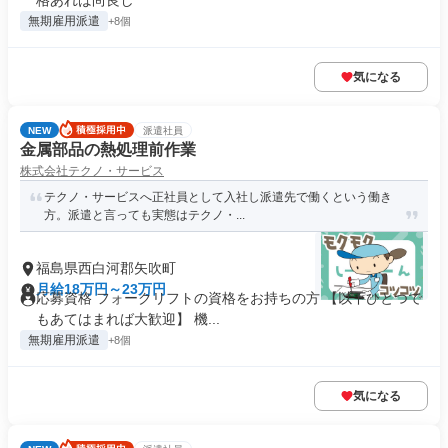
格あれば尚良し
無期雇用派遣
+8個
気になる
NEW
派遣社員
金属部品の熱処理前作業
株式会社テクノ・サービス
テクノ・サービスへ正社員として入社し派遣先で働くという働き
方。派遣と言っても実態はテクノ・...
福島県西白河郡矢吹町
月給18万円～23万円
応募資格 フォークリフトの資格をお持ちの方 【以下ひとつで
もあてはまれば大歓迎】 機...
無期雇用派遣
+8個
気になる