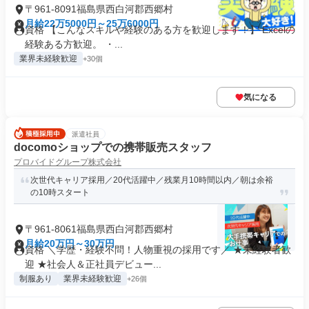
〒961-8091福島県西白河郡西郷村
月給22万5000円～25万6000円
資格 【こんなスキルや経験のある方を歓迎します！】 Excelの
経験ある方歓迎。 ・...
業界未経験歓迎
+30個
気になる
派遣社員
docomoショップでの携帯販売スタッフ
プロバイドグループ株式会社
次世代キャリア採用／20代活躍中／残業月10時間以内／朝は余裕
の10時スタート
〒961-8061福島県西白河郡西郷村
月給20万円～30万円
資格 ＼学歴・経験不問！人物重視の採用です／ ★未経験者歓
迎 ★社会人＆正社員デビュー...
制服あり
業界未経験歓迎
+26個