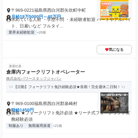
〒969-0221福島県西白河郡矢吹町中町
月給19万5000円～40万円
求めている人材 ・学歴不問 ・未経験者歓迎 パートやアルバイ
ト、日雇いなど フルタイ...
業界未経験歓迎
+20個
気になる
派遣社員
倉庫内フォークリフトオペレーター
株式会社パワースタッフジャパン
【日勤】フォークリフト免許経験必須★長期！完全週休二日制！
〒969-0100福島県西白河郡泉崎村
時給1450円
資格 ★フォークリフト免許必須 ★リーチ式フォークリフト実
務経験必須
制服あり
無期雇用派遣
+21個