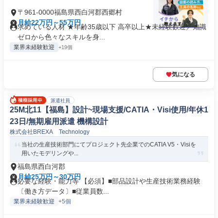
〒961-0000福島県西白河郡西郷村
月給22万円～55万円
求めている人材 ★年齢35歳以下 高卒以上★未経験歓迎／知識
ゼロから色々なスキルを身...
業界未経験歓迎
+19個
気になる
派遣社員
25M北11【福島】設計~現場支援/CATIA・Visi使用/年休1
23日/無期雇用派遣 機構設計
株式会社BREXA Technology
当社の生産技術部門にてプロジェクト先企業でのCATIA V5・Visiを
用いたモデリングや...
福島県西白河郡
月給25万円～30万円
必要な経験・能力等 【必須】■部品設計や生産技術業務経験
〔働き方データ〕■従業員数...
業界未経験歓迎
+5個