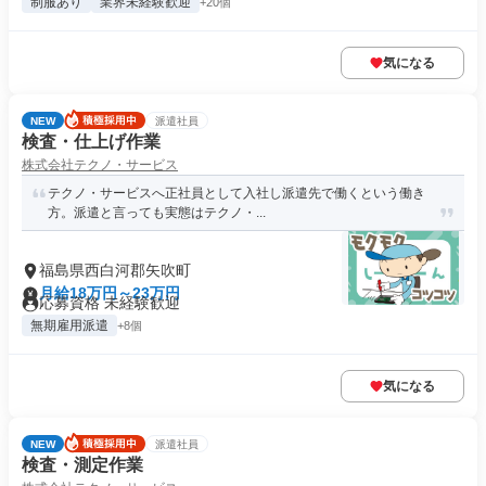
制服あり
業界未経験歓迎
+20個
気になる
NEW
派遣社員
検査・仕上げ作業
株式会社テクノ・サービス
テクノ・サービスへ正社員として入社し派遣先で働くという働き
方。派遣と言っても実態はテクノ・...
福島県西白河郡矢吹町
月給18万円～23万円
応募資格 未経験歓迎
無期雇用派遣
+8個
気になる
NEW
派遣社員
検査・測定作業