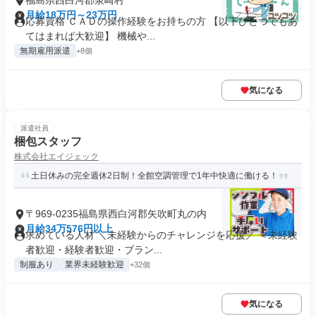
福島県西白河郡泉崎村
月給18万円～23万円
応募資格 ＣＡＤの操作経験をお持ちの方 【以下ひとつでもあ
てはまれば大歓迎】 機械や...
無期雇用派遣
+8個
気になる
派遣社員
梱包スタッフ
株式会社エイジェック
土日休みの完全週休2日制！全館空調管理で1年中快適に働ける！
〒969-0235福島県西白河郡矢吹町丸の内
月給34万576円以上
求めている人材 ＼未経験からのチャレンジを応援／ ＜未経験
者歓迎・経験者歓迎・ブラン...
制服あり
業界未経験歓迎
+32個
気になる