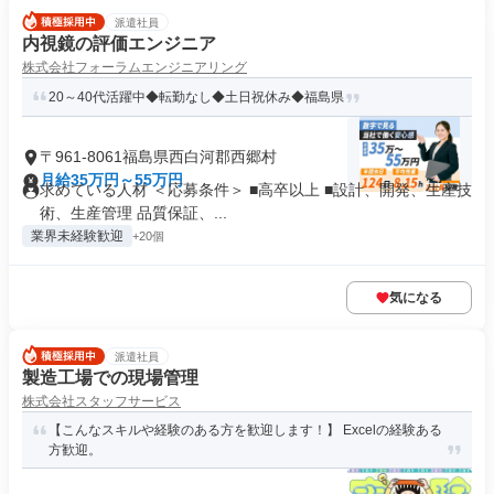
派遣社員
内視鏡の評価エンジニア
株式会社フォーラムエンジニアリング
20～40代活躍中◆転勤なし◆土日祝休み◆福島県
〒961-8061福島県西白河郡西郷村
月給35万円～55万円
求めている人材 ＜応募条件＞ ■高卒以上 ■設計、開発、生産技
術、生産管理 品質保証、...
業界未経験歓迎
+20個
気になる
派遣社員
製造工場での現場管理
株式会社スタッフサービス
【こんなスキルや経験のある方を歓迎します！】 Excelの経験ある
方歓迎。