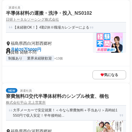
派遣社員
半導体材料の運搬・洗浄・投入_NS0102
日研トータルソーシング株式会社
【未経験OK！】4勤2休※職場カレンダーによる
福島県西白河郡西郷村
月給20万5000円
資格 経験不問
制服あり
業界未経験歓迎
+13個
気になる
NEW
派遣社員
寮費無料/3交代半導体材料のシンプル検査、梱包
株式会社平山 北上営業所
大手メーカーで安定就業！＜今なら寮費無料＋手当あり＞高時給1
550円で収入安定！半年後時給...
福島県西白河郡西郷村