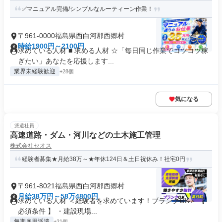
✅マニュアル完備/シンプルなルーティーン作業！
〒961-0000福島県西白河郡西郷村
時給1900円～2100円
求めている人材 ■ 求める人材 ☆「毎日同じ作業でコツコツ稼
ぎたい」あなたを応援します...
業界未経験歓迎
+28個
気になる
派遣社員
高速道路・ダム・河川などの土木施工管理
株式会社セオス
経験者募集★月給38万～★年休124日＆土日祝休み！社宅0円
〒961-8021福島県西白河郡西郷村
月給38万円～58万4800円
求めている人材 ＜経験者を求めています！ブランクOK＞ 【
必須条件 】 ・建設現場...
無期雇用派遣
+21個