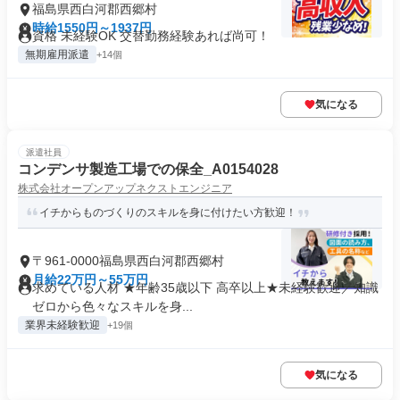
福島県西白河郡西郷村
時給1550円～1937円
資格 未経験OK 交替勤務経験あれば尚可！
無期雇用派遣
+14個
気になる
派遣社員
コンデンサ製造工場での保全_A0154028
株式会社オープンアップネクストエンジニア
イチからものづくりのスキルを身に付けたい方歓迎！
〒961-0000福島県西白河郡西郷村
月給22万円～55万円
求めている人材 ★年齢35歳以下 高卒以上★未経験歓迎／知識
ゼロから色々なスキルを身...
業界未経験歓迎
+19個
気になる