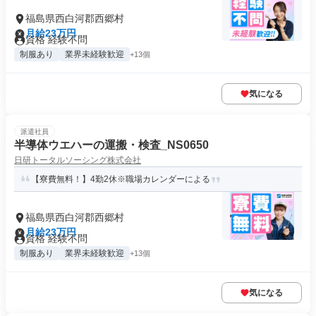
福島県西白河郡西郷村
月給23万円
資格 経験不問
制服あり
業界未経験歓迎
+13個
気になる
派遣社員
半導体ウエハーの運搬・検査_NS0650
日研トータルソーシング株式会社
【寮費無料！】4勤2休※職場カレンダーによる
福島県西白河郡西郷村
月給23万円
資格 経験不問
制服あり
業界未経験歓迎
+13個
気になる