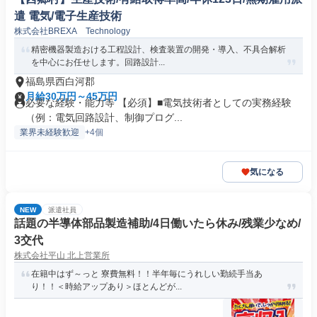
遣 電気/電子生産技術
株式会社BREXA Technology
精密機器製造おける工程設計、検査装置の開発・導入、不具合解析
を中心にお任せします。回路設計...
福島県西白河郡
月給30万円～45万円
必要な経験・能力等 【必須】■電気技術者としての実務経験
（例：電気回路設計、制御プログ...
業界未経験歓迎
+4個
気になる
NEW
派遣社員
話題の半導体部品製造補助/4日働いたら休み/残業少なめ/
3交代
株式会社平山 北上営業所
在籍中はず～っと 寮費無料！！半年毎にうれしい勤続手当あ
り！！＜時給アップあり＞ほとんどが...