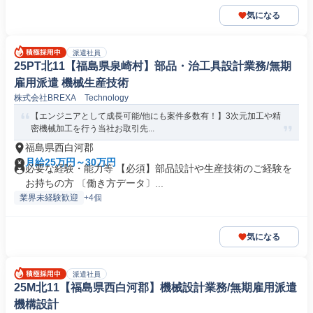
気になる
派遣社員
25PT北11【福島県泉崎村】部品・治工具設計業務/無期
雇用派遣 機械生産技術
株式会社BREXA Technology
【エンジニアとして成長可能/他にも案件多数有！】3次元加工や精
密機械加工を行う当社お取引先...
福島県西白河郡
月給25万円～30万円
必要な経験・能力等 【必須】部品設計や生産技術のご経験を
お持ちの方 〔働き方データ〕...
業界未経験歓迎
+4個
気になる
派遣社員
25M北11【福島県西白河郡】機械設計業務/無期雇用派遣
機構設計