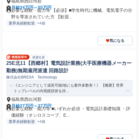
福島県西白河郡
月給24万円～55万円
必要な経験・能力等 【必須】■学生時代に機械、電気電子の分
野を専攻されていた方 【歓迎...
業界未経験歓迎
+4個
気になる
派遣社員
25E北11【西郷村】電気設計業務(大手医療機器メーカー
勤務)無期雇用派遣 回路設計
株式会社BREXA Technology
《エンジニアとして成長可能/他にも案件多数有！》 【概要】世界
トップレベルの内視鏡技術を誇...
福島県西白河郡
月給27万円～37万円
必要な経験・能力等 ■いずれか必須 ・電気設計基礎知識 ・評
価経験（オシロスコープ、E...
業界未経験歓迎
+4個