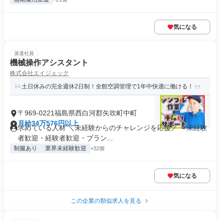
気になる
派遣社員
機械操作アシスタント
株式会社エイジェック
土日休みの完全週休2日制！全館空調管理で1年中快適に働ける！
〒969-0221福島県西白河郡矢吹町中町
月給34万576円以上
求めている人材 ＼未経験からのチャレンジを応援／ ＜未経験
者歓迎・経験者歓迎・ブラン...
制服あり
業界未経験歓迎
+32個
気になる
この企業の類似求人を見る