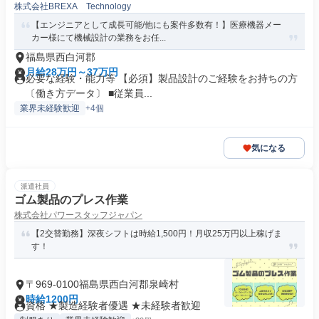
株式会社BREXA Technology
【エンジニアとして成長可能/他にも案件多数有！】医療機器メー
カー様にて機械設計の業務をお任...
福島県西白河郡
月給28万円～37万円
必要な経験・能力等 【必須】製品設計のご経験をお持ちの方
〔働き方データ〕 ■従業員...
業界未経験歓迎
+4個
気になる
派遣社員
ゴム製品のプレス作業
株式会社パワースタッフジャパン
【2交替勤務】深夜シフトは時給1,500円！月収25万円以上稼げま
す！
〒969-0100福島県西白河郡泉崎村
時給1200円
資格 ★製造経験者優遇 ★未経験者歓迎