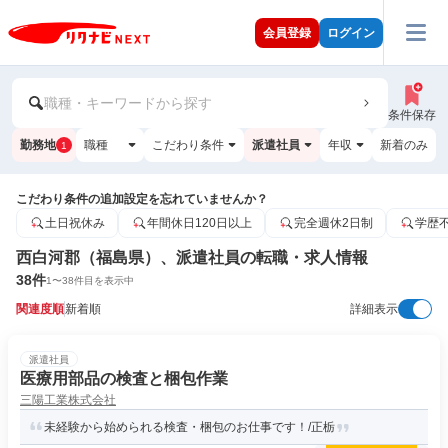
会員登録
ログイン
職種・キーワードから探す
条件保存
勤務地
職種
こだわり条件
派遣社員
年収
新着のみ
1
こだわり条件の追加設定を忘れていませんか？
土日祝休み
年間休日120日以上
完全週休2日制
学歴
西白河郡（福島県）、派遣社員の転職・求人情報
38
件
1
〜
38
件目を表示中
関連度順
新着順
詳細表示
派遣社員
医療用部品の検査と梱包作業
三陽工業株式会社
未経験から始められる検査・梱包のお仕事です！/正栃