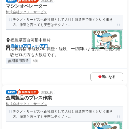
NEW
派遣社員
マシンオペレーター
株式会社テクノ・サービス
テクノ・サービスへ正社員として入社し派遣先で働くという働き
方。派遣と言っても実態はテクノ・...
福島県西白河郡中島村
月給18万円～23万円
応募資格 未経験OK 職歴・経験、一切問いません。 社会人経
験ゼロの方も大歓迎です。...
無期雇用派遣
+8個
気になる
NEW
派遣社員
金属製品のプレス作業
株式会社テクノ・サービス
テクノ・サービスへ正社員として入社し派遣先で働くという働き
方。派遣と言っても実態はテクノ・...