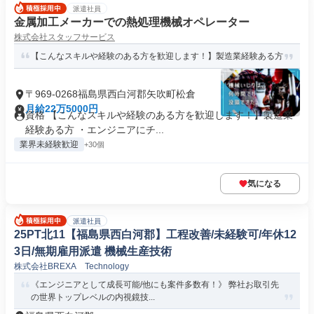
派遣社員
金属加工メーカーでの熱処理機械オペレーター
株式会社スタッフサービス
【こんなスキルや経験のある方を歓迎します！】製造業経験ある方
〒969-0268福島県西白河郡矢吹町松倉
月給22万5000円
資格 【こんなスキルや経験のある方を歓迎します！】製造業
経験ある方 ・エンジニアにチ...
業界未経験歓迎
+30個
気になる
派遣社員
25PT北11【福島県西白河郡】工程改善/未経験可/年休12
3日/無期雇用派遣 機械生産技術
株式会社BREXA Technology
《エンジニアとして成長可能/他にも案件多数有！》 弊社お取引先
の世界トップレベルの内視鏡技...