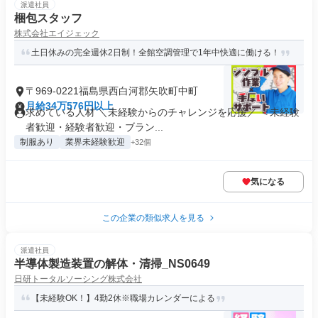
派遣社員
梱包スタッフ
株式会社エイジェック
土日休みの完全週休2日制！全館空調管理で1年中快適に働ける！
〒969-0221福島県西白河郡矢吹町中町
月給34万576円以上
求めている人材 ＼未経験からのチャレンジを応援／ ＜未経験
者歓迎・経験者歓迎・ブラン...
制服あり
業界未経験歓迎
+32個
気になる
この企業の類似求人を見る
派遣社員
半導体製造装置の解体・清掃_NS0649
日研トータルソーシング株式会社
【未経験OK！】4勤2休※職場カレンダーによる