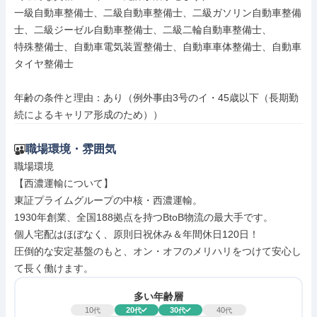
一級自動車整備士、二級自動車整備士、二級ガソリン自動車整備
士、二級ジーゼル自動車整備士、二級二輪自動車整備士、

特殊整備士、自動車電気装置整備士、自動車車体整備士、自動車
タイヤ整備士

年齢の条件と理由：あり（例外事由3号のイ・45歳以下（長期勤
続によるキャリア形成のため））
職場環境・雰囲気
職場環境

【西濃運輸について】

東証プライムグループの中核・西濃運輸。

1930年創業、全国188拠点を持つBtoB物流の最大手です。

個人宅配はほぼなく、原則日祝休み＆年間休日120日！

圧倒的な安定基盤のもと、オン・オフのメリハリをつけて安心し
て長く働けます。
多い年齢層
10
20
30
40
代
代
代
代