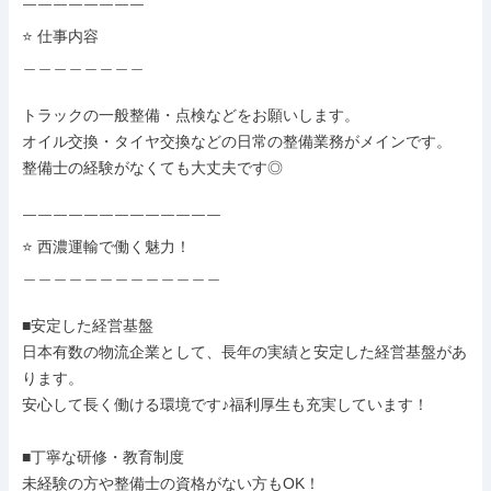
￣￣￣￣￣￣￣￣

⭐ 仕事内容

＿＿＿＿＿＿＿＿

トラックの一般整備・点検などをお願いします。

オイル交換・タイヤ交換などの日常の整備業務がメインです。

整備士の経験がなくても大丈夫です◎

￣￣￣￣￣￣￣￣￣￣￣￣￣

⭐ 西濃運輸で働く魅力！

＿＿＿＿＿＿＿＿＿＿＿＿＿

■安定した経営基盤

日本有数の物流企業として、長年の実績と安定した経営基盤があ
ります。

安心して長く働ける環境です♪福利厚生も充実しています！

■丁寧な研修・教育制度

未経験の方や整備士の資格がない方もOK！
