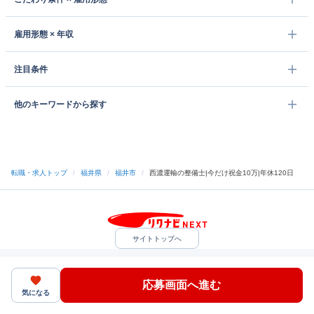
雇用形態 × 年収
注目条件
他のキーワードから探す
転職・求人トップ
/
福井県
/
福井市
/
西濃運輸の整備士|今だけ祝金10万|年休120日
サイトトップへ
中途採用をご検討の企業様
利用規約・プライバシーポリシー
サイトマップ
ヘルプ・お問い合わせ
応募画面へ進む
（C）Indeed Inc.
気になる