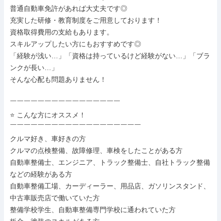
普通自動車免許があれば大丈夫です◎

充実した研修・教育制度をご用意しております！

資格取得費用の支給もあります。

スキルアップしたい方にもおすすめです◎

「経験が浅い…」「資格は持っているけど経験がない…」「ブラ
ンクが長い…」

そんな心配も問題ありません！

￣￣￣￣￣￣￣￣￣￣￣￣￣￣￣￣

⭐ こんな方にオススメ！

￣￣￣￣￣￣￣￣￣￣￣￣￣￣￣￣￣￣￣

クルマ好き、車好きの方

クルマの点検整備、故障修理、車検をしたことがある方

自動車整備士、エンジニア、トラック整備士、自社トラック整備
などの経験がある方

自動車整備工場、カーディーラー、用品店、ガソリンスタンド、
中古車販売店で働いていた方

整備学校学生、自動車整備専門学校に通われていた方
