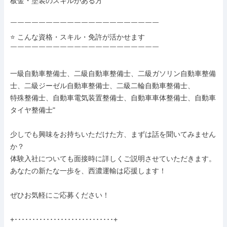
板金・塗装のスキルがある方

￣￣￣￣￣￣￣￣￣￣￣￣￣￣￣￣￣￣￣￣￣

⭐ こんな資格・スキル・免許が活かせます

￣￣￣￣￣￣￣￣￣￣￣￣￣￣￣￣￣￣￣￣￣

一級自動車整備士、二級自動車整備士、二級ガソリン自動車整備
士、二級ジーゼル自動車整備士、二級二輪自動車整備士、

特殊整備士、自動車電気装置整備士、自動車車体整備士、自動車
タイヤ整備士"

少しでも興味をお持ちいただけた方、まずは話を聞いてみません
か？

体験入社についても面接時に詳しくご説明させていただきます。

あなたの新たな一歩を、西濃運輸は応援します！

ぜひお気軽にご応募ください！

+････････････････････････････+
