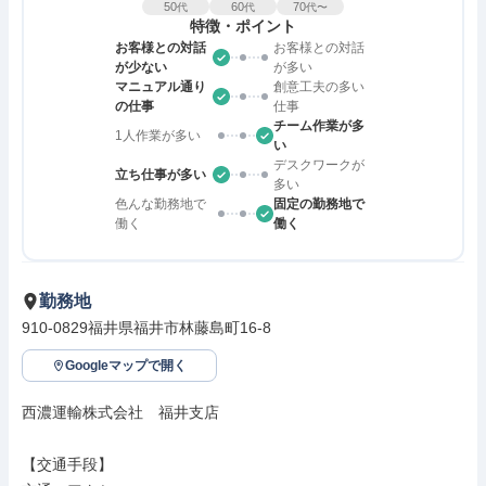
50
60
70
代
代
代〜
特徴・ポイント
お客様との対話
お客様との対話
が少ない
が多い
マニュアル通り
創意工夫の多い
の仕事
仕事
チーム作業が多
1人作業が多い
い
デスクワークが
立ち仕事が多い
多い
色んな勤務地で
固定の勤務地で
働く
働く
勤務地
910-0829福井県福井市林藤島町16-8
Googleマップで開く
西濃運輸株式会社　福井支店

【交通手段】
