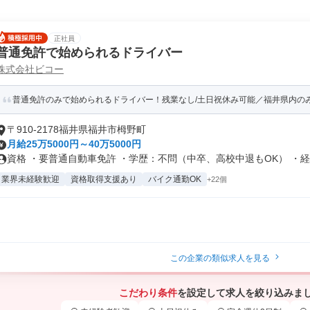
正社員
普通免許で始められるドライバー
株式会社ビコー
普通免許のみで始められるドライバー！残業なし/土日祝休み可能／福井県内の
〒910-2178福井県福井市栂野町
月給25万5000円～40万5000円
資格 ・要普通自動車免許 ・学歴：不問（中卒、高校中退もOK） ・経験
業界未経験歓迎
資格取得支援あり
バイク通勤OK
+22個
この企業の類似求人を見る
こだわり条件
を設定して求人を絞り込みま