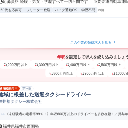
応募資格 経験・男女・学歴すべて一切不問です！ ※要普通自動車運転免
60代も応募可
フリーター歓迎
バイク通勤OK
学歴不問
+9個
この企業の類似求人を見る
年収
を設定して求人を絞り込みましょ
200万円以上
300万円以上
400万円以上
500万円以上
800万円以上
900万円以上
1000
正社員
地域に根差した送迎タクシードライバー
福井都タクシー株式会社
《未経験者の定着率99％！》年収600万以上のドライバーも多数在籍！／賞与年3
福井県福井市西開発