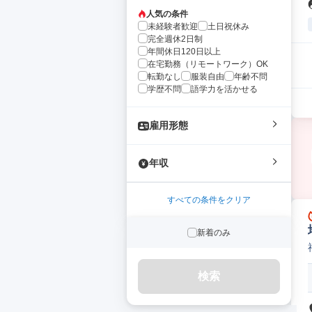
人気の条件
未経験者歓迎
土日祝休み
完全週休2日制
年間休日120日以上
在宅勤務（リモートワーク）OK
転勤なし
服装自由
年齢不問
学歴不問
語学力を活かせる
雇用形態
年収
すべての条件をクリア
新着のみ
検索