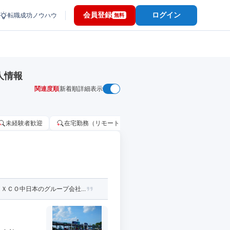
会員登録
ログイン
転職成功ノウハウ
無料
人情報
関連度順
新着順
詳細表示
未経験者歓迎
在宅勤務（リモートワーク）OK
家賃補助・住宅手当
ＣＯ中日本のグループ会社...