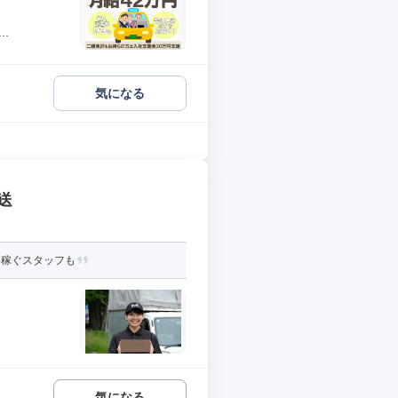
.
気になる
送
円稼ぐスタッフも
気になる