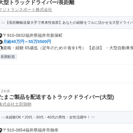
大型トラックドライバー/長距離
フジトランスポート株式会社
【長距離輸送最大手で将来性抜群】あなたの経験をフルに活かせる大型ドライ
〒910-0832福井県福井市新保町
月給40万円～55万5500円
資格・経験 65歳迄（定年のため※省令1号） 【必須】 ・大型自動車免.
長期歓迎
正社員
たまご製品を配送するトラックドライバー(大型)
株式会社土田鶏卵
未経験OK＊20代・30代・40代の男性・女性活躍中！
〒910-0854福井県福井市御幸