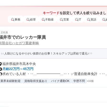
キーワード
を設定して求人を絞り込みまし
事務
経理
不動産
営業
IT
英語
正社員
福井市でのレッカー隊員
有限会社ハセガワ重建車輌
人助けになるやりがい抜群のお仕事！スキルアップは昇給で還元♪
福井県福井市高木中央
月給22万円～45万円
求めている人材 ・‥…━━━━━━━…‥・ ✅普通自動車免許 ・‥…━
業界未経験歓迎
資格取得支援あり
バイク通勤OK
学歴不問
+10個