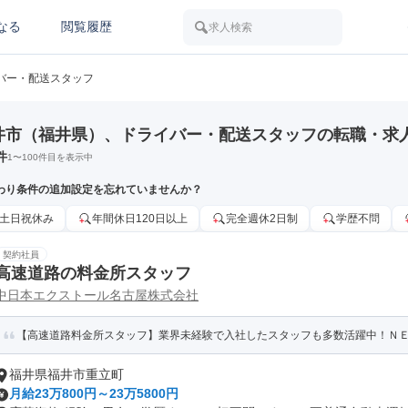
なる
閲覧履歴
求人検索
バー・配送スタッフ
井市（福井県）、ドライバー・配送スタッフの転職・求
件
1
〜
100
件目を表示中
わり条件の追加設定を忘れていませんか？
土日祝休み
年間休日120日以上
完全週休2日制
学歴不問
契約社員
高速道路の料金所スタッフ
中日本エクストール名古屋株式会社
【高速道路料金所スタッフ】業界未経験で入社したスタッフも多数活躍中！ＮＥＸ
福井県福井市重立町
月給23万800円～23万5800円