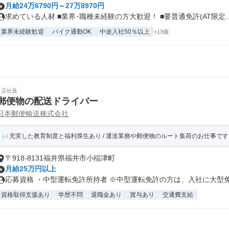
月給24万6790円～27万8970円
求めている人材 ■業界･職種未経験の方大歓迎！ ■要普通免許(AT限定..
業界未経験歓迎
バイク通勤OK
中途入社50％以上
+13個
正社員
郵便物の配送ドライバー
日本郵便輸送株式会社
充実した教育制度と福利厚生あり / 運送業務や郵便物のルート集荷のお仕事です！
〒918-8131福井県福井市小稲津町
月給25万円以上
応募資格 ・中型運転免許所持者 ※中型運転免許の方は、入社に大型免許
資格取得支援あり
学歴不問
退職金あり
賞与あり
交通費支給