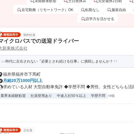
未経験者歓迎
土日祝休み
完全週休2日制
在宅勤務（リモートワーク）OK
転勤なし
服装自由
語学力を活かせる
契約社員
マイクロバスでの送迎ドライバー
大新東株式会社
時代に左右されない『必要とされ続ける仕事』に挑戦しませんか？
福井県福井市下馬町
月給20万1000円以上
求めている人材 大型自動車免許 ◆学歴不問 ◆男性、女性どちらも活躍.
業界未経験歓迎
社員登用あり
中途入社50％以上
学歴不問
+9個
正社員