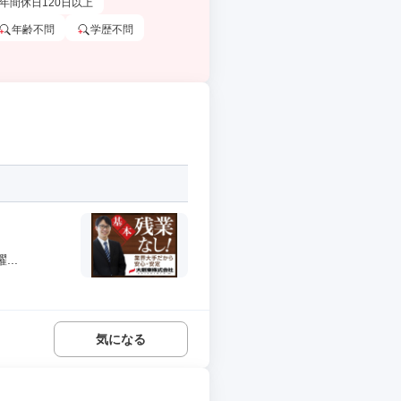
年間休日120日以上
年齢不問
学歴不問
..
気になる