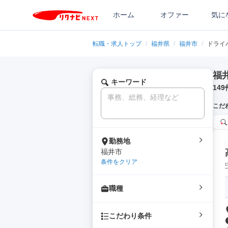
ホーム
オファー
気に
転職・求人トップ
/
福井県
/
福井市
/
ドライ
福
キーワード
149
こだ
勤務地
福井市
条件をクリア
職種
こだわり条件