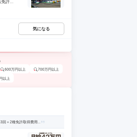
許...
気になる
う
600万円以上
700万円以上
万円以上
回＋2種免許取得費用...