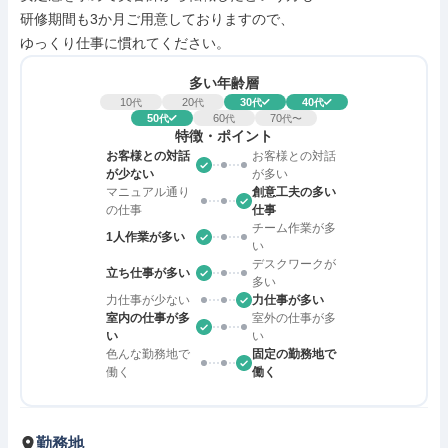
研修期間も3か月ご用意しておりますので、

ゆっくり仕事に慣れてください。
多い年齢層
10
20
30
40
代
代
代
代
50
60
70
代
代
代〜
特徴・ポイント
お客様との対話
お客様との対話
が少ない
が多い
マニュアル通り
創意工夫の多い
の仕事
仕事
チーム作業が多
1人作業が多い
い
デスクワークが
立ち仕事が多い
多い
力仕事が少ない
力仕事が多い
室内の仕事が多
室外の仕事が多
い
い
色んな勤務地で
固定の勤務地で
働く
働く
勤務地