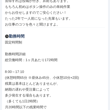
習得すれば役職が付き、昇給もあります。

もちろん初めはボタン操作のみの単純作業

からお任せしますのでご安心ください！

たった2年で一人前になった先輩もいます。

お仕事のコツを色々と聞けますよ。
勤務時間
固定時間制

勤務時間詳細

総労働時間：1ヶ月あたり172時間

8:00～17:10

(休憩時間65分 ※昼休み45分、小休憩10分×2回)

残業は基本ほとんどありませんが、

納期の遅れや受注量によって

多少発生する場合もあります。

（多くても1日2時間）

月20時間以下の残業時間で
