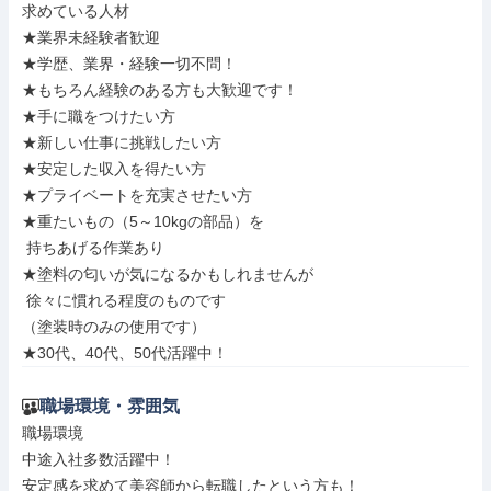
求めている人材

★業界未経験者歓迎

★学歴、業界・経験一切不問！

★もちろん経験のある方も大歓迎です！

★手に職をつけたい方

★新しい仕事に挑戦したい方

★安定した収入を得たい方

★プライベートを充実させたい方

★重たいもの（5～10kgの部品）を

 持ちあげる作業あり

★塗料の匂いが気になるかもしれませんが

 徐々に慣れる程度のものです

（塗装時のみの使用です）

★30代、40代、50代活躍中！
職場環境・雰囲気
職場環境

中途入社多数活躍中！

安定感を求めて美容師から転職したという方も！
