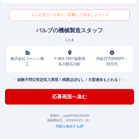
いま見ている求人へ応募してみましょう！
バルブの機械製造スタッフ
正社員
株式会社コーシン精
〒963-7857福島県
月給22万6000円～
工
石川郡石川町
29万円
経験不問◎安定収入実現！残業ほぼなし！大型連休もとれる！
応募画面へ進む
原稿ID：
caaeff7f5b334198
掲載開始日：
2026/03/25（水）
問題を報告する