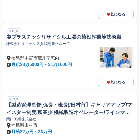
気になる
正社員
廃プラスチックリサイクル工場の荷役作業等技術職
株式会社サニックス資源開発グループ
福島県本宮市荒井字恵向
月給28万5000円～31万1000円
気になる
正社員
【製造管理監督(係長・班長)/田村市】キャリアアップ/マ
イスター制度/残業少 機械製造オペレーター/ラインマネ
関口工業株式会社
ージャー
福島県田村市
月給32万円～36万円