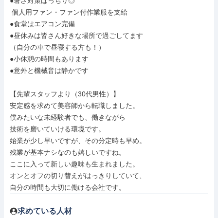
●暑さ対策ばっちり◎

 個人用ファン・ファン付作業服を支給

●食堂はエアコン完備

●昼休みは皆さん好きな場所で過ごしてます

（自分の車で昼寝する方も！）

●小休憩の時間もあります

●意外と機械音は静かです

【先輩スタッフより（30代男性）】

安定感を求めて美容師から転職しました。

僕みたいな未経験者でも、働きながら

技術を磨いていける環境です。

始業が少し早いですが、その分定時も早め。

残業が基本ナシなのも嬉しいですね。

ここに入って新しい趣味も生まれました。

オンとオフの切り替えがはっきりしていて、

自分の時間も大切に働ける会社です。
求めている人材