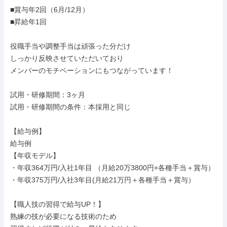
■賞与年2回（6月/12月）

■昇給年1回

役職手当や調整手当は頑張った分だけ

しっかり反映させていただいており

メンバーのモチベーションにもつながっています！

試用・研修期間：3ヶ月

試用・研修期間の条件：本採用と同じ

【給与例】

給与例

【年収モデル】

・年収364万円/入社1年目 （月給20万3800円+各種手当＋賞与）

・年収375万円/入社3年目(月給21万円＋各種手当＋賞与）

【職人技の習得で給与UP！】

熟練の技が必要になる技術のため
