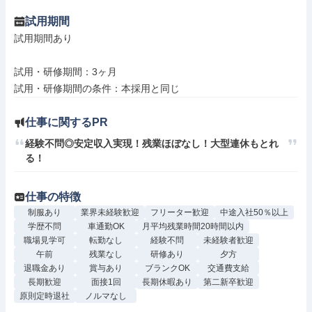
試用期間
試用期間あり

試用・研修期間：3ヶ月

仕事に関するPR
経験不問◎安定収入実現！残業ほぼなし！大型連休もとれ
る！
仕事の特徴
制服あり
業界未経験歓迎
フリーター歓迎
中途入社50％以上
学歴不問
車通勤OK
月平均残業時間20時間以内
職場見学可
転勤なし
経験不問
未経験者歓迎
午前
残業なし
研修あり
夕方
退職金あり
賞与あり
ブランクOK
交通費支給
長期歓迎
面接1回
長期休暇あり
第二新卒歓迎
原則定時退社
ノルマなし