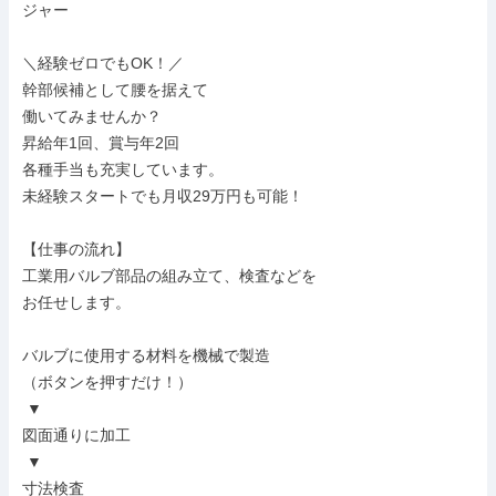
ジャー

＼経験ゼロでもOK！／

幹部候補として腰を据えて

働いてみませんか？

昇給年1回、賞与年2回

各種手当も充実しています。

未経験スタートでも月収29万円も可能！

【仕事の流れ】

工業用バルブ部品の組み立て、検査などを

お任せします。

バルブに使用する材料を機械で製造

（ボタンを押すだけ！）

 ▼

図面通りに加工

 ▼

寸法検査
