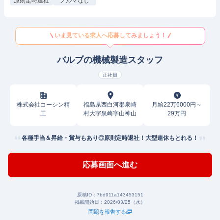
原則定時退社
ノルマなし
いま見ている求人へ応募してみましょう！
バルブの機械製造スタッフ
正社員
株式会社コーシン精
福島県西白河郡泉崎
月給22万6000円～
工
村大字泉崎字山神山
29万円
各種手当＆昇給・賞与もあり◎原則定時退社！大型連休もとれる！
応募画面へ進む
原稿ID：
7bd911a143453151
掲載開始日：
2026/03/25（水）
問題を報告する