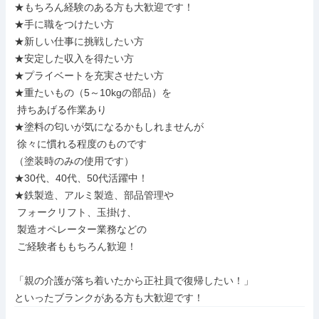
★もちろん経験のある方も大歓迎です！

★手に職をつけたい方

★新しい仕事に挑戦したい方

★安定した収入を得たい方

★プライベートを充実させたい方

★重たいもの（5～10kgの部品）を

 持ちあげる作業あり

★塗料の匂いが気になるかもしれませんが

 徐々に慣れる程度のものです

（塗装時のみの使用です）

★30代、40代、50代活躍中！

★鉄製造、アルミ製造、部品管理や

 フォークリフト、玉掛け、

 製造オペレーター業務などの

 ご経験者ももちろん歓迎！

「親の介護が落ち着いたから正社員で復帰したい！」

といったブランクがある方も大歓迎です！