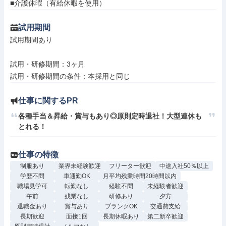
■介護休暇（有給休暇を使用）
試用期間
試用期間あり

試用・研修期間：3ヶ月

仕事に関するPR
各種手当＆昇給・賞与もあり◎原則定時退社！大型連休も
とれる！
仕事の特徴
制服あり
業界未経験歓迎
フリーター歓迎
中途入社50％以上
学歴不問
車通勤OK
月平均残業時間20時間以内
職場見学可
転勤なし
経験不問
未経験者歓迎
午前
残業なし
研修あり
夕方
退職金あり
賞与あり
ブランクOK
交通費支給
長期歓迎
面接1回
長期休暇あり
第二新卒歓迎