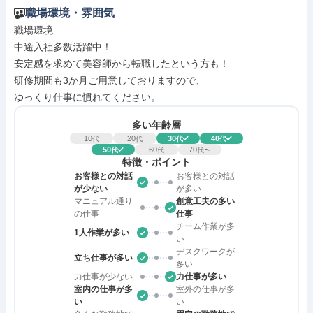
職場環境・雰囲気
職場環境

中途入社多数活躍中！

安定感を求めて美容師から転職したという方も！

研修期間も3か月ご用意しておりますので、

ゆっくり仕事に慣れてください。
多い年齢層
10
20
30
40
代
代
代
代
50
60
70
代
代
代〜
特徴・ポイント
お客様との対話
お客様との対話
が少ない
が多い
マニュアル通り
創意工夫の多い
の仕事
仕事
チーム作業が多
1人作業が多い
い
デスクワークが
立ち仕事が多い
多い
力仕事が少ない
力仕事が多い
室内の仕事が多
室外の仕事が多
い
い