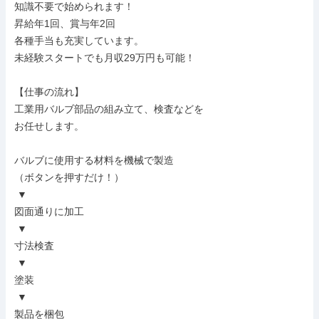
知識不要で始められます！

昇給年1回、賞与年2回

各種手当も充実しています。

未経験スタートでも月収29万円も可能！

【仕事の流れ】

工業用バルブ部品の組み立て、検査などを

お任せします。

バルブに使用する材料を機械で製造

（ボタンを押すだけ！）

 ▼

図面通りに加工

 ▼

寸法検査

 ▼

塗装

 ▼

製品を梱包
