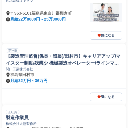
株式会社ミヤザワ
〒963-6101福島県東白川郡棚倉町
月給22万8000円～25万3000円
気になる
正社員
【製造管理監督(係長・班長)/田村市】キャリアアップ/マ
イスター制度/残業少 機械製造オペレーター/ラインマネ
関口工業株式会社
ージャー
福島県田村市
月給32万円～36万円
気になる
正社員
製造作業員
株式会社大協製作所