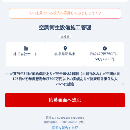
いま見ている求人へ応募してみましょう！
空調衛生設備施工管理
正社員
株式会社ナミト
岐阜県羽島市
月給47万5750円～
59万7200円
✅賞与年3回✅前給保証あり✅完全週休2日制（土日祝休み）✅年間休日
125日✅初年度想定年収700万円以上の実績あり✅健康経営優良法⼈
2025に認定
応募画面へ進む
原稿ID：
c0e91c0d44806666
掲載開始日：
2026/04/23（木）
問題を報告する