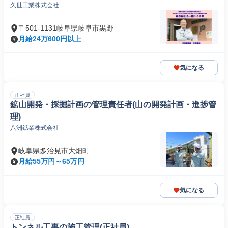
久世工業株式会社
〒501-1131岐阜県岐阜市黒野
月給24万600円以上
気になる
正社員
鉱山開発・採掘計画の管理責任者(山の開発計画・進捗管
理)
八洲鉱業株式会社
岐阜県多治見市大畑町
月給55万円～65万円
気になる
正社員
トンネル工事の施工管理(正社員)