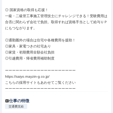
◎ 国家資格の取得も応援！

一級・二級管工事施工管理技士にチャレンジできる！受験費用は
合否に関わらず会社で負担。取得すれば資格手当として給与ＵＰ
にもつながります。

◎通勤圏外の場合は住宅や各種費用を援助！

◎家具・家電つきの社宅あり

◎家賃・初期費用全額会社負担

◎引越費用・帰省費用補助制度

ーーーーーーーーーーーーーーーーーーーー

https://saiyo.mayzin-g.co.jp/

こちらの採用サイトもあわせてご覧ください

ーーーーーーーーーーーーーーーーーーーー
仕事の特徴
交通費支給