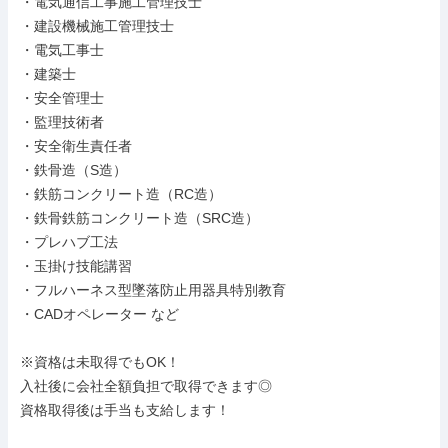
・電気通信工事施工管理技士

・建設機械施工管理技士

・電気工事士

・建築士

・安全管理士

・監理技術者

・安全衛生責任者

・鉄骨造（S造）

・鉄筋コンクリート造（RC造）

・鉄骨鉄筋コンクリート造（SRC造）

・プレハブ工法

・玉掛け技能講習

・フルハーネス型墜落防止用器具特別教育

・CADオペレーター など

※資格は未取得でもOK！

入社後に会社全額負担で取得できます◎

資格取得後は手当も支給します！
