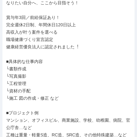
なりたい自分へ、ここから目指そう！

賞与年3回／前給保証あり！

完全週休2日制、年間休日120日以上

高収入が叶う案件を選べる

職場健康づくり宣言認定

健康経営優良法⼈に認定されました︕

■具体的な仕事内容

└書類作成

└写真撮影

└工程管理

└資材の手配

└施工 図の作成・修正 など

■プロジェクト例

マンション、オフィスビル、商業施設、学校、幼稚園、病院、官
公庁舎…など

工種は重量・軽量S造、RC造、SRC造、その他特殊建築…など