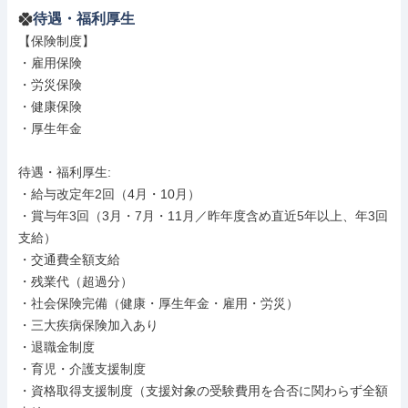
待遇・福利厚生
【保険制度】

・雇用保険

・労災保険

・健康保険

・厚生年金

待遇・福利厚生: 

・給与改定年2回（4⽉・10⽉）

・賞与年3回（3⽉・7⽉・11⽉／昨年度含め直近5年以上、年3回
⽀給）

・交通費全額⽀給

・残業代（超過分）

・社会保険完備（健康・厚⽣年⾦・雇⽤・労災）

・三⼤疾病保険加⼊あり

・退職⾦制度

・育児・介護⽀援制度

・資格取得⽀援制度（⽀援対象の受験費⽤を合否に関わらず全額