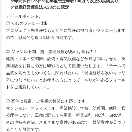
✅年間休日125日✅初年度想定年収700万円以上の実績あり
✅健康経営優良法⼈2025に認定
アピールポイント: 

◎ 安心のフォロー体制

プロジェクト先着任後も定期的に専任の担当者がフォローします
ので、継続的な取り組みが可能です。

◎ ジャンル不問。施工管理経験があれば即戦力！

建築・土木・空調衛生設備・電気設備など分野は問いません。実
務経験をお持ちの方は即戦力として歓迎いたします。「チームで
品質を高めるものづくりに関わりたい」「現場経験を次のキャリ
アにつなげたい」とお考えの方にとって、やりがいあるフィール
ドをご用意しています。

◎ 案件は豊富。ご希望の相談にも応じます。

マンション、オフィスビル、商業施設、学校、幼稚園、病院、官
公庁舎…など、工種に関しても重量・軽量S造、RC造、SRC造、
その他特殊建築、さまざまな案件があるので、希望案件を見つけ
ることが可能です。
