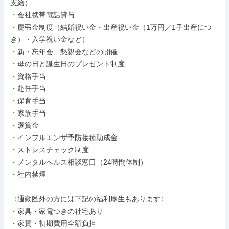
⽀給）

・会社携帯電話貸与

・慶弔⾦制度（結婚祝い⾦・出産祝い⾦（1万円／1⼦出産につ
き）・⼊学祝い⾦など）

・新・忘年会、懇親会などの開催

・⺟の⽇と誕⽣⽇のプレゼント制度

・資格⼿当

・赴任⼿当

・保育⼿当

・家族⼿当

・褒賞⾦

・インフルエンザ予防接種助成⾦

・ストレスチェック制度

・メンタルヘルス相談窓⼝（24時間体制）

・社内禁煙

〈通勤圏外の⽅には下記の福利厚⽣もあります〉

・家具・家電つきの社宅あり

・家賃・初期費⽤全額負担
