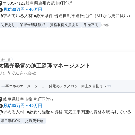
〒509-7122岐阜県恵那市武並町竹折
月給30万円～40万円
求めている人材 ●必須条件 普通自動車運転免許（MTなら更に良い） ..
制服あり
業界未経験歓迎
資格取得支援あり
学歴不問
+20個
正社員
太陽光発電の施工監理マネージメント
りゅうでん株式会社
再エネのエース ソーラー発電のテクノロジー向上を目指そう
岐阜県岐阜市柳津町下佐波
月給35万円～45万円
求める人材: ■必要な経歴や資格 電気工事関連の資格を取得している...
即日勤務OK
交通費支給