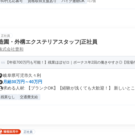
60代も応募可
資格取得支援あり
バイク通勤OK
+17個
正社員
造園・外構エクステリアスタッフ|正社員
株式会社豊和
【年収700万円も可能！】残業ほぼゼロ｜ボーナス年2回の働きやすさ◎【現場作
岐阜県可児市久々利
月給30万円～40万円
求める人材: 【ブランクOK】【経験が浅くても大歓迎！】 新しいとこ..
残業なし
交通費支給
正社員