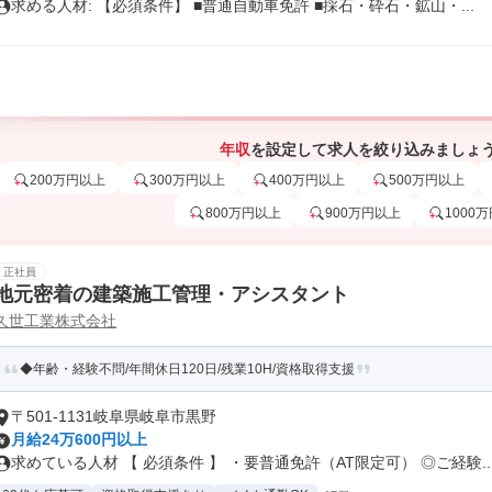
求める人材: 【必須条件】 ■普通自動車免許 ■採石・砕石・鉱山・...
年収
を設定して求人を絞り込みましょ
200万円以上
300万円以上
400万円以上
500万円以上
800万円以上
900万円以上
1000
正社員
地元密着の建築施工管理・アシスタント
久世工業株式会社
◆年齢・経験不問/年間休日120日/残業10H/資格取得支援
〒501-1131岐阜県岐阜市黒野
月給24万600円以上
求めている人材 【 必須条件 】 ・要普通免許（AT限定可） ◎ご経験..