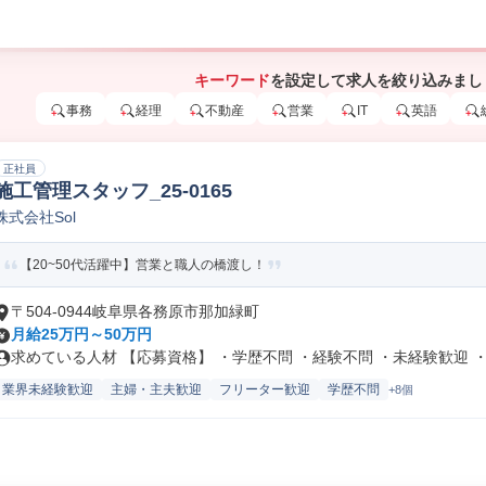
キーワード
を設定して求人を絞り込みまし
事務
経理
不動産
営業
IT
英語
正社員
施工管理スタッフ_25-0165
株式会社Sol
【20~50代活躍中】営業と職人の橋渡し！
〒504-0944岐阜県各務原市那加緑町
月給25万円～50万円
求めている人材 【応募資格】 ・学歴不問 ・経験不問 ・未経験歓迎 ・.
業界未経験歓迎
主婦・主夫歓迎
フリーター歓迎
学歴不問
+8個