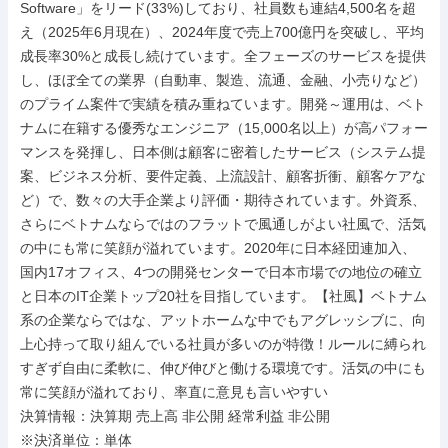
Software」をリード(33%)しており、社員数も連結4,500名を超
え（2025年6月現在）、2024年度で売上700億円を突破し、平均
成長率30%と成長し続けています。全フェーズのサービスを提供
し、ほぼ全ての業界（自動車、製造、流通、金融、小売りなど）
のプライム案件で実績を積み重ねています。開発～運用は、ベト
ナムに在籍する優秀なエンジニア（15,000名以上）が高パフォー
マンスを発揮し、日本側は顧客に密着したサービス（システム提
案、ビジネス分析、要件定義、上流設計、顧客折衝、顧客ケアな
ど）で、数々の大手企業より評価・期待されています。外資系、
さらにベトナムならではのフラットで風通しがよい社風で、活気
の中にも常に笑顔が溢れています。2020年に日本経団連加入、
国内17オフィス、4つの開発センターで日本市場での地位の確立
と日本のIT企業トップ20社を目指しています。【社風】ベトナム
系の企業ならではな、アットホームな中でもアグレッシブに、向
上心持って取り組んでいる社員が多いのが特徴！ルールに縛られ
すぎず自由に柔軟に、伸び伸びと働ける環境です。活気の中にも
常に笑顔が溢れており、率直に意見も言いやすい

決算情報：決算期 売上高 非公開 経常利益 非公開

※決済単位：単体