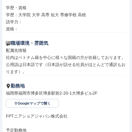
学歴・資格

学歴：大学院 大学 高専 短大 専修学校 高校

語学力：

資格：
職場環境・雰囲気
配属先情報

社内はベトナム籍を中心に様々な国籍の方が在籍しております。
公用語は日本語です（日本語が話せる社員がほとんどで通訳もお
ります）。
勤務地
福岡県福岡市博多区博多駅前2-20-1大博多ビル2F
Googleマップで開く
FPTニアショアジャパン株式会社

予定勤務地
