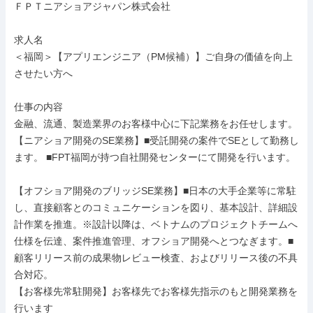
ＦＰＴニアショアジャパン株式会社

求人名

＜福岡＞【アプリエンジニア（PM候補）】ご自身の価値を向上
させたい方へ

仕事の内容

金融、流通、製造業界のお客様中心に下記業務をお任せします。

【ニアショア開発のSE業務】■受託開発の案件でSEとして勤務し
ます。 ■FPT福岡が持つ自社開発センターにて開発を行います。

【オフショア開発のブリッジSE業務】■日本の大手企業等に常駐
し、直接顧客とのコミュニケーションを図り、基本設計、詳細設
計作業を推進。※設計以降は、ベトナムのプロジェクトチームへ
仕様を伝達、案件推進管理、オフショア開発へとつなぎます。■
顧客リリース前の成果物レビュー検査、およびリリース後の不具
合対応。

【お客様先常駐開発】お客様先でお客様先指示のもと開発業務を
行います
