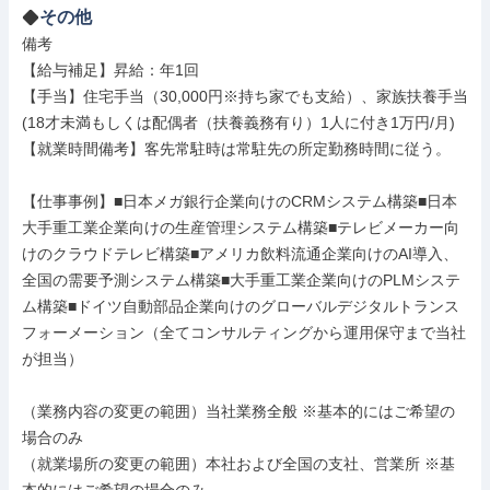
その他
備考

【給与補足】昇給：年1回

【手当】住宅手当（30,000円※持ち家でも支給）、家族扶養手当
(18才未満もしくは配偶者（扶養義務有り）1人に付き1万円/月)

【就業時間備考】客先常駐時は常駐先の所定勤務時間に従う。

【仕事事例】■日本メガ銀行企業向けのCRMシステム構築■日本
大手重工業企業向けの生産管理システム構築■テレビメーカー向
けのクラウドテレビ構築■アメリカ飲料流通企業向けのAI導入、
全国の需要予測システム構築■大手重工業企業向けのPLMシステ
ム構築■ドイツ自動部品企業向けのグローバルデジタルトランス
フォーメーション（全てコンサルティングから運用保守まで当社
が担当）

（業務内容の変更の範囲）当社業務全般 ※基本的にはご希望の
場合のみ

（就業場所の変更の範囲）本社および全国の支社、営業所 ※基