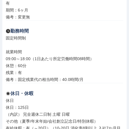
有

期間：6ヶ月

備考：変更無
勤務時間
固定時間制

就業時間

09:00～18:00（1日あたり所定労働時間08時間）

休憩：60分

残業：有

備考：固定残業代の相当時間：40.0時間/月
休日・休暇
休日

休日：125日

（内訳） 完全週休二日制 土曜 日曜

その他（夏季/年末年始/会社創立記念日/特別休暇）

有給休暇：有（～20日）（10-20日,消化率8割以上,入社7か月目