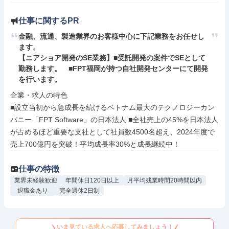
仕事に関するPR
金融、流通、製造業界のお客様中心に下記業務をお任せし
ます。

【ニアショア開発のSE業務】■受託開発の案件でSEとして
勤務します。　■FPT福岡が持つ自社開発センターにて開発
を行います。
企業・求人の特色

■設立当初から急成長を続けるベトナム最大のテクノロジーカン
パニー「FPT Software」の日本法人 ■全社売上の45%を日本法人
が占めるほど重要な支社として社員数4500名超え、2024年度で
売上700億円を突破！平均成長率30%と成長継続中！
仕事の特徴
業界未経験歓迎
年間休日120日以上
月平均残業時間20時間以内
退職金あり
完全週休2日制
いま見ている求人へ応募してみましょう！