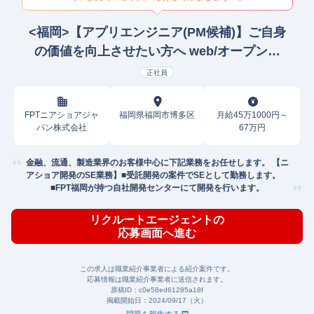
<福岡>【アプリエンジニア(PM候補)】ご自身
の価値を向上させたい方へ web/オープンプ
ロジェクトリーダー
正社員
FPTニアショアジャ
福岡県福岡市博多区
月給45万1000円～
パン株式会社
67万円
金融、流通、製造業界のお客様中心に下記業務をお任せします。 【ニ
アショア開発のSE業務】■受託開発の案件でSEとして勤務します。
■FPT福岡が持つ自社開発センターにて開発を行います。
リクルートエージェントの
応募画面へ進む
この求人は職業紹介事業者による紹介案件です。
応募情報は職業紹介事業者に送信されます。
原稿ID：
c0e58ed61285a18f
掲載開始日：
2024/09/17（火）