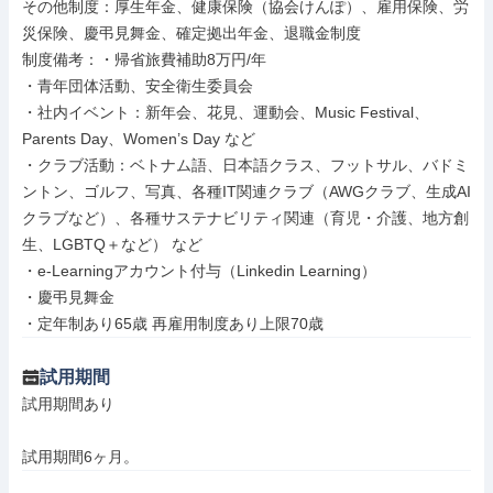
その他制度：厚生年金、健康保険（協会けんぽ）、雇用保険、労
災保険、慶弔見舞金、確定拠出年金、退職金制度

制度備考：・帰省旅費補助8万円/年

・青年団体活動、安全衛生委員会

・社内イベント：新年会、花見、運動会、Music Festival、
Parents Day、Women’s Day など

・クラブ活動：ベトナム語、日本語クラス、フットサル、バドミ
ントン、ゴルフ、写真、各種IT関連クラブ（AWGクラブ、生成AI
クラブなど）、各種サステナビリティ関連（育児・介護、地方創
生、LGBTQ＋など） など

・e-Learningアカウント付与（Linkedin Learning）

・慶弔見舞金

・定年制あり65歳 再雇用制度あり上限70歳
試用期間
試用期間あり

試用期間6ヶ月。